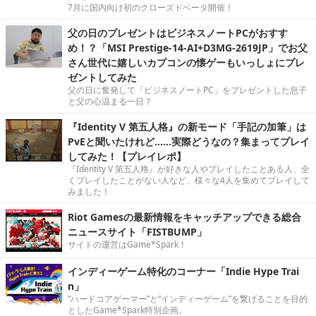
7月に国内向け初のクローズドベータ開催！
父の日のプレゼントはビジネスノートPCがおすす
め！？「MSI Prestige-14-AI+D3MG-2619JP」でお父
さん世代に嬉しいカプコンの懐ゲーもいっしょにプレ
ゼントしてみた
父の日に奮発して「ビジネスノートPC」をプレゼントした息子
と父の心温まる一日？
『Identity V 第五人格』の新モード「手記の加筆」は
PvEと聞いたけれど……実際どうなの？集まってプレイ
してみた！【プレイレポ】
『Identity V 第五人格』が好きな人やプレイしたことある人、全
くプレイしたことがない人など、様々な4人を集めてプレイして
みました！
Riot Gamesの最新情報をキャッチアップできる総合
ニュースサイト「FISTBUMP」
サイトの運営はGame*Spark！
インディーゲーム特化のコーナー「Indie Hype Trai
n」
“ハードコアゲーマー”と“インディーゲーム”を繋げることを目的
としたGame*Spark特別企画。