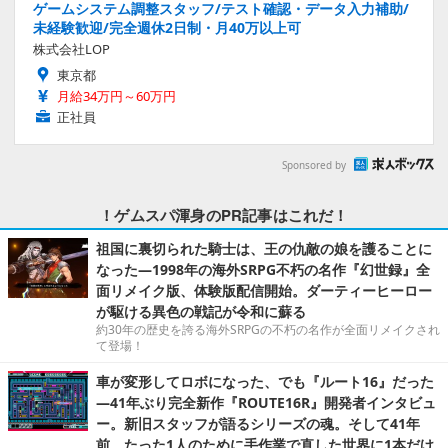
ゲームシステム調整スタッフ/テスト確認・データ入力補助/
未経験歓迎/完全週休2日制・月40万以上可
株式会社LOP
東京都
月給34万円～60万円
正社員
Sponsored by
！ゲムスパ渾身のPR記事はこれだ！
祖国に裏切られた騎士は、王の仇敵の娘を護ることに
なった―1998年の海外SRPG不朽の名作『幻世録』全
面リメイク版、体験版配信開始。ダーティーヒーロー
が駆ける異色の戦記が令和に蘇る
約30年の歴史を誇る海外SRPGの不朽の名作が全面リメイクされ
て登場！
車が変形してロボになった、でも『ルート16』だった
―41年ぶり完全新作『ROUTE16R』開発者インタビュ
ー。新旧スタッフが語るシリーズの魂。そして41年
前、たった1人のために手作業で直した世界に1本だけ