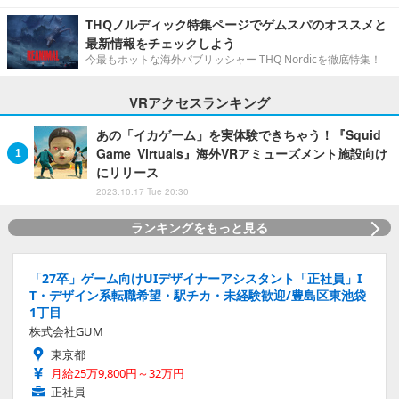
THQノルディック特集ページでゲムスパのオススメと
最新情報をチェックしよう
今最もホットな海外パブリッシャー THQ Nordicを徹底特集！
VRアクセスランキング
あの「イカゲーム」を実体験できちゃう！『Squid
Game Virtuals』海外VRアミューズメント施設向け
にリリース
2023.10.17 Tue 20:30
ランキングをもっと見る
「27卒」ゲーム向けUIデザイナーアシスタント「正社員」I
T・デザイン系転職希望・駅チカ・未経験歓迎/豊島区東池袋
1丁目
株式会社GUM
東京都
月給25万9,800円～32万円
正社員