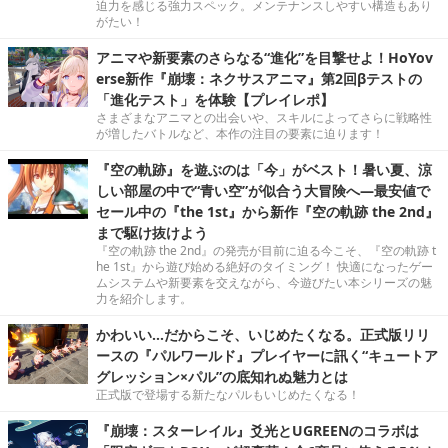
迫力を感じる強力スペック。メンテナンスしやすい構造もあり
がたい！
アニマや新要素のさらなる“進化”を目撃せよ！HoYov
erse新作『崩壊：ネクサスアニマ』第2回βテストの
「進化テスト」を体験【プレイレポ】
さまざまなアニマとの出会いや、スキルによってさらに戦略性
が増したバトルなど、本作の注目の要素に迫ります！
『空の軌跡』を遊ぶのは「今」がベスト！暑い夏、涼
しい部屋の中で“青い空”が似合う大冒険へ―最安値で
セール中の『the 1st』から新作『空の軌跡 the 2nd』
まで駆け抜けよう
『空の軌跡 the 2nd』の発売が目前に迫る今こそ、『空の軌跡 t
he 1st』から遊び始める絶好のタイミング！ 快適になったゲー
ムシステムや新要素を交えながら、今遊びたい本シリーズの魅
力を紹介します。
かわいい…だからこそ、いじめたくなる。正式版リリ
ースの『パルワールド』プレイヤーに訊く“キュートア
グレッション×パル”の底知れぬ魅力とは
正式版で登場する新たなパルもいじめたくなる！
『崩壊：スターレイル』爻光とUGREENのコラボは