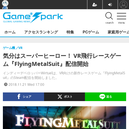
search
menu
ホーム
アクセスランキング
特集
PCゲーム
家庭用ゲー
ゲーム機
VR
気分はスーパーヒーロー！ VR飛行レースゲー
ム『FlyingMetalSuit』配信開始
インディーデベロッパーWirtuelは、VR向けの新作レースゲーム『FlyingMetalS
uit』のSteam配信を開始しました。
2018.11.21 Wed 17:00
シェア
ポスト
送る