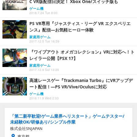
C VR版配信日決定！ Xbox One/スイッチ版も
ゲーム機
2018.7.24 Tue 8:00
PS VR専用『ジャスティス・リーグ VR エクスペリエ
ンス』配信―お気軽ヒーロー体験
家庭用ゲーム
2017.12.5 Tue 16:59
『ワイプアウト オメガコレクション』VRに対応へ！ト
レイラー公開【PSX 17】
家庭用ゲーム
2017.12.9 Sat 13:25
高速レースゲー『Trackmania Turbo』にVRアップデ
ート配信！―PS VR/Vive/Oculusに対応
ゲーム機
2016.11.9 Wed 2:03
「第二新卒歓迎!ゲーム業界へリスタート」ゲームテスター/
未経験OK/研修あり/シンプル作業
株式会社SNJAPAN
東京都