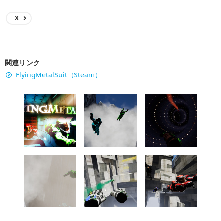
X
関連リンク
FlyingMetalSuit（Steam）