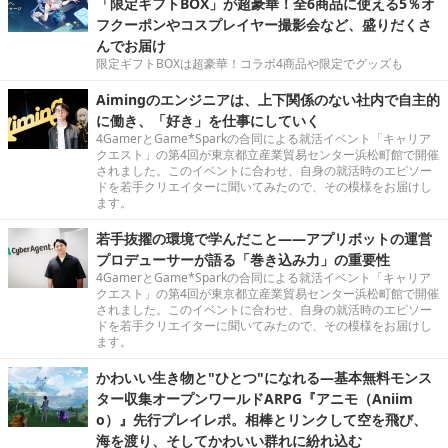
「限定ギフトBOX」が超豪華！全6商品に使える5％オ
フクーポンやコスプレイヤー撮影会など、盛りだくさ
んでお届け
限定ギフトBOXは超豪華！コラボ4商品や限定でグッズも
Aimingのエンジニアは、上下関係のない社内で自主的
に働き、「好き」を仕事にしていく
4GamerとGame*Sparkの合同による就活イベント「キャリア
クエスト」の第4回が東京都立産業貿易センター浜松町館で開催
されました。このイベントに合わせ、自身の就活時のエピソー
ドを若手クリエイターに聞いてみたので、その模様をお届けし
ます。
若手抜擢の環境で学んだこと――アプリボットの運営
プロデューサーが語る「巻き込み力」の重要性
4GamerとGame*Sparkの合同による就活イベント「キャリア
クエスト」の第4回が東京都立産業貿易センター浜松町館で開催
されました。このイベントに合わせ、自身の就活時のエピソー
ドを若手クリエイターに聞いてみたので、その模様をお届けし
ます。
かわいい生き物と"ひとつ"になれる―基本無料モンス
ター収集オープンワールドARPG『アニモ（Aniim
o）』先行プレイレポ。相棒とリンクして空を飛び、
海を渡り、そしてかわいい群れに紛れ込む