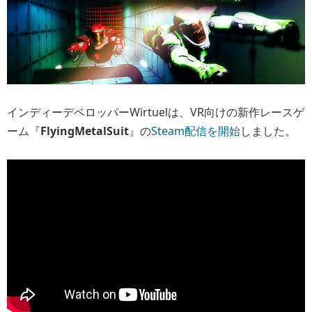
インディーデベロッパーWirtuelは、VR向けの新作レースゲ
ーム『
FlyingMetalSuit
』の
Steam配信を開始
しました。