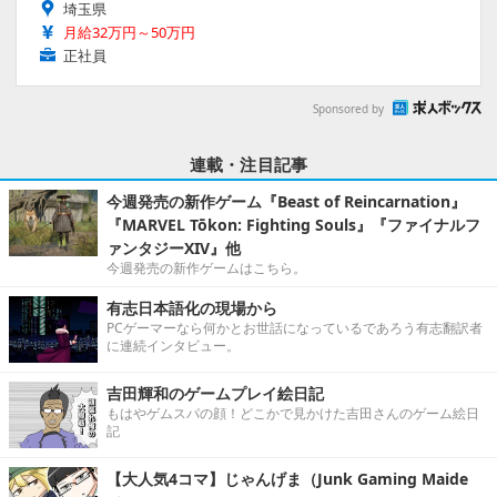
埼玉県
月給32万円～50万円
正社員
Sponsored by
連載・注目記事
今週発売の新作ゲーム『Beast of Reincarnation』
『MARVEL Tōkon: Fighting Souls』『ファイナルフ
ァンタジーXIV』他
今週発売の新作ゲームはこちら。
有志日本語化の現場から
PCゲーマーなら何かとお世話になっているであろう有志翻訳者
に連続インタビュー。
吉田輝和のゲームプレイ絵日記
もはやゲムスパの顔！どこかで見かけた吉田さんのゲーム絵日
記
【大人気4コマ】じゃんげま（Junk Gaming Maide