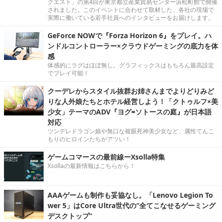
クエスト」の第4回が東京都立産業貿易センター浜松町館で開催
されました。このイベントに合わせて取材した、各社の現場で
実際に働いている若手社員へのインタビューをお届けします。
GeForce NOWで『Forza Horizon 6』をプレイ。ハ
ンドルコントローラー×クラウドゲーミングの底力を体
感
体感的にラグはほぼ無し。グラフィックスはもちろん最高設定
でプレイ可能！
クーデレからスタイル抜群お姉さんまでよりどりみど
りな人外娘たちとホテル経営しよう！「クトゥルフ×美
少女」テーマのADV『ヨグ=ソトースの庭』が日本語
対応
ツンデレドラゴン娘や無口な複眼死神美少女など、属性てんこ
もりのヒロインたちがアツい！
ゲームコマースの最前線ーXsolla特集
Xsollaの最新情報はこちらから！
AAAゲームも制作も妥協なし。「Lenovo Legion To
wer 5」はCore Ultra世代の“全てこなせるゲーミング
デスクトップ”