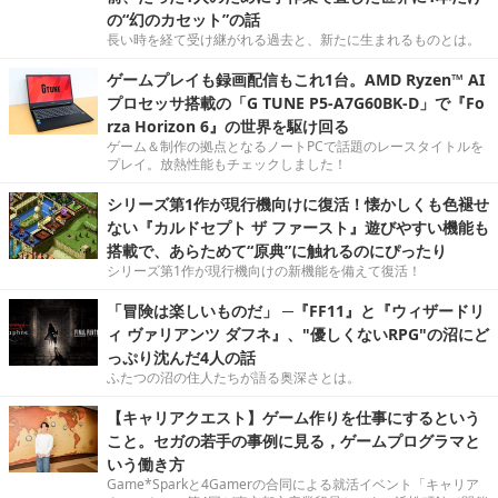
の“幻のカセット”の話
長い時を経て受け継がれる過去と、新たに生まれるものとは。
ゲームプレイも録画配信もこれ1台。AMD Ryzen™ AI
プロセッサ搭載の「G TUNE P5-A7G60BK-D」で『Fo
rza Horizon 6』の世界を駆け回る
ゲーム＆制作の拠点となるノートPCで話題のレースタイトルを
プレイ。放熱性能もチェックしました！
シリーズ第1作が現行機向けに復活！懐かしくも色褪せ
ない『カルドセプト ザ ファースト』遊びやすい機能も
搭載で、あらためて“原典”に触れるのにぴったり
シリーズ第1作が現行機向けの新機能を備えて復活！
「冒険は楽しいものだ」 ─『FF11』と『ウィザードリ
ィ ヴァリアンツ ダフネ』、"優しくないRPG"の沼にど
っぷり沈んだ4人の話
ふたつの沼の住人たちが語る奥深さとは。
【キャリアクエスト】ゲーム作りを仕事にするという
こと。セガの若手の事例に見る，ゲームプログラマと
いう働き方
Game*Sparkと4Gamerの合同による就活イベント「キャリア