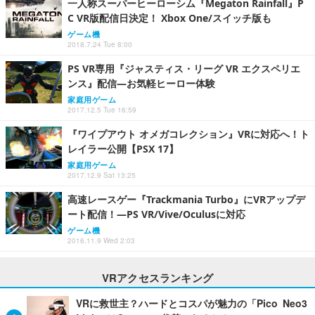
一人称スーパーヒーローシム『Megaton Rainfall』P
C VR版配信日決定！ Xbox One/スイッチ版も
ゲーム機
2018.7.24 Tue 8:00
PS VR専用『ジャスティス・リーグ VR エクスペリエ
ンス』配信―お気軽ヒーロー体験
家庭用ゲーム
2017.12.5 Tue 16:59
『ワイプアウト オメガコレクション』VRに対応へ！ト
レイラー公開【PSX 17】
家庭用ゲーム
2017.12.9 Sat 13:25
高速レースゲー『Trackmania Turbo』にVRアップデ
ート配信！―PS VR/Vive/Oculusに対応
ゲーム機
2016.11.9 Wed 2:03
VRアクセスランキング
VRに救世主？ハードとコスパが魅力の「Pico Neo3