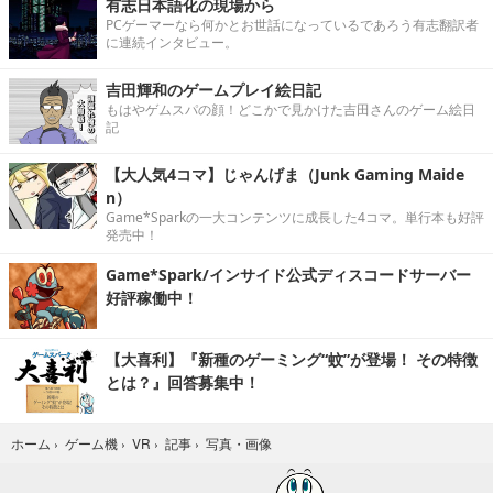
有志日本語化の現場から
PCゲーマーなら何かとお世話になっているであろう有志翻訳者
に連続インタビュー。
吉田輝和のゲームプレイ絵日記
もはやゲムスパの顔！どこかで見かけた吉田さんのゲーム絵日
記
【大人気4コマ】じゃんげま（Junk Gaming Maide
n）
Game*Sparkの一大コンテンツに成長した4コマ。単行本も好評
発売中！
Game*Spark/インサイド公式ディスコードサーバー
好評稼働中！
【大喜利】『新種のゲーミング“蚊”が登場！ その特徴
とは？』回答募集中！
写真・画像
ホーム
›
ゲーム機
›
VR
›
記事
›