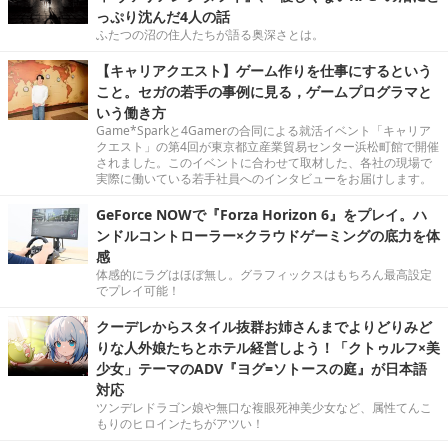
っぷり沈んだ4人の話
ふたつの沼の住人たちが語る奥深さとは。
【キャリアクエスト】ゲーム作りを仕事にするという
こと。セガの若手の事例に見る，ゲームプログラマと
いう働き方
Game*Sparkと4Gamerの合同による就活イベント「キャリア
クエスト」の第4回が東京都立産業貿易センター浜松町館で開催
されました。このイベントに合わせて取材した、各社の現場で
実際に働いている若手社員へのインタビューをお届けします。
GeForce NOWで『Forza Horizon 6』をプレイ。ハ
ンドルコントローラー×クラウドゲーミングの底力を体
感
体感的にラグはほぼ無し。グラフィックスはもちろん最高設定
でプレイ可能！
クーデレからスタイル抜群お姉さんまでよりどりみど
りな人外娘たちとホテル経営しよう！「クトゥルフ×美
少女」テーマのADV『ヨグ=ソトースの庭』が日本語
対応
ツンデレドラゴン娘や無口な複眼死神美少女など、属性てんこ
もりのヒロインたちがアツい！