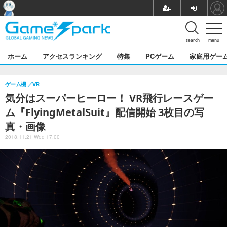
search
menu
ホーム
アクセスランキング
特集
PCゲーム
家庭用ゲー
ゲーム機
VR
気分はスーパーヒーロー！ VR飛行レースゲー
ム『FlyingMetalSuit』配信開始 3枚目の写
真・画像
2018.11.21 Wed 17:00