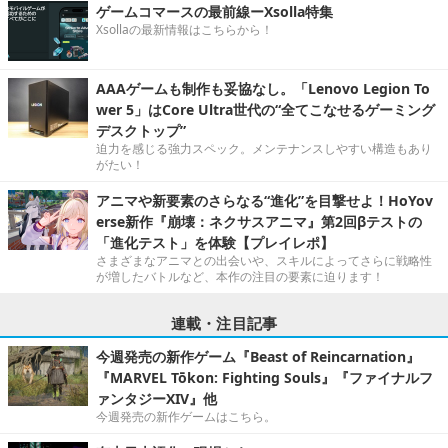
ゲームコマースの最前線ーXsolla特集
Xsollaの最新情報はこちらから！
AAAゲームも制作も妥協なし。「Lenovo Legion To
wer 5」はCore Ultra世代の“全てこなせるゲーミング
デスクトップ”
迫力を感じる強力スペック。メンテナンスしやすい構造もあり
がたい！
アニマや新要素のさらなる“進化”を目撃せよ！HoYov
erse新作『崩壊：ネクサスアニマ』第2回βテストの
「進化テスト」を体験【プレイレポ】
さまざまなアニマとの出会いや、スキルによってさらに戦略性
が増したバトルなど、本作の注目の要素に迫ります！
連載・注目記事
今週発売の新作ゲーム『Beast of Reincarnation』
『MARVEL Tōkon: Fighting Souls』『ファイナルフ
ァンタジーXIV』他
今週発売の新作ゲームはこちら。