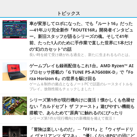
トピックス
車が変形してロボになった、でも『ルート16』だった
―41年ぶり完全新作『ROUTE16R』開発者インタビュ
ー。新旧スタッフが語るシリーズの魂。そして41年
前、たった1人のために手作業で直した世界に1本だけ
の“幻のカセット”の話
長い時を経て受け継がれる過去と、新たに生まれるものとは。
ゲームプレイも録画配信もこれ1台。AMD Ryzen™ AI
プロセッサ搭載の「G TUNE P5-A7G60BK-D」で『Fo
rza Horizon 6』の世界を駆け回る
ゲーム＆制作の拠点となるノートPCで話題のレースタイトルを
プレイ。放熱性能もチェックしました！
シリーズ第1作が現行機向けに復活！懐かしくも色褪せ
ない『カルドセプト ザ ファースト』遊びやすい機能も
搭載で、あらためて“原典”に触れるのにぴったり
シリーズ第1作が現行機向けの新機能を備えて復活！
「冒険は楽しいものだ」 ─『FF11』と『ウィザードリ
ィ ヴァリアンツ ダフネ』、"優しくないRPG"の沼にど