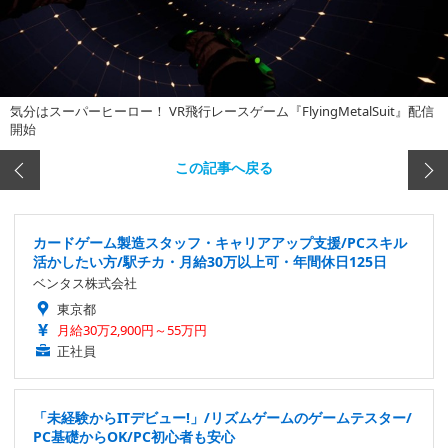
気分はスーパーヒーロー！ VR飛行レースゲーム『FlyingMetalSuit』配信
開始
この記事へ戻る
カードゲーム製造スタッフ・キャリアアップ支援/PCスキル
活かしたい方/駅チカ・月給30万以上可・年間休日125日
ベンタス株式会社
東京都
月給30万2,900円～55万円
正社員
「未経験からITデビュー!」/リズムゲームのゲームテスター/
PC基礎からOK/PC初心者も安心