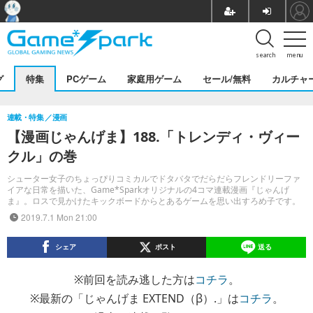
search
menu
グ
特集
PCゲーム
家庭用ゲーム
セール/無料
カルチャ
連載・特集
漫画
【漫画じゃんげま】188.「トレンディ・ヴィー
クル」の巻
シューター女子のちょっぴりコミカルでドタバタでだらだらフレンドリーファ
イアな日常を描いた、Game*Sparkオリジナルの4コマ連載漫画『じゃんげ
ま』。ロスで見かけたキックボードからとあるゲームを思い出すろめ子です。
2019.7.1 Mon 21:00
シェア
ポスト
送る
※前回を読み逃した方は
コチラ
。
※最新の「じゃんげま EXTEND（β）.」は
コチラ
。