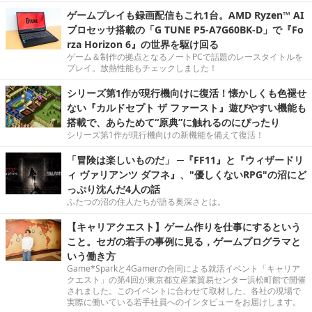
ゲームプレイも録画配信もこれ1台。AMD Ryzen™ AI
プロセッサ搭載の「G TUNE P5-A7G60BK-D」で『Fo
rza Horizon 6』の世界を駆け回る
ゲーム＆制作の拠点となるノートPCで話題のレースタイトルを
プレイ。放熱性能もチェックしました！
シリーズ第1作が現行機向けに復活！懐かしくも色褪せ
ない『カルドセプト ザ ファースト』遊びやすい機能も
搭載で、あらためて“原典”に触れるのにぴったり
シリーズ第1作が現行機向けの新機能を備えて復活！
「冒険は楽しいものだ」 ─『FF11』と『ウィザードリ
ィ ヴァリアンツ ダフネ』、"優しくないRPG"の沼にど
っぷり沈んだ4人の話
ふたつの沼の住人たちが語る奥深さとは。
【キャリアクエスト】ゲーム作りを仕事にするという
こと。セガの若手の事例に見る，ゲームプログラマと
いう働き方
Game*Sparkと4Gamerの合同による就活イベント「キャリア
クエスト」の第4回が東京都立産業貿易センター浜松町館で開催
されました。このイベントに合わせて取材した、各社の現場で
実際に働いている若手社員へのインタビューをお届けします。