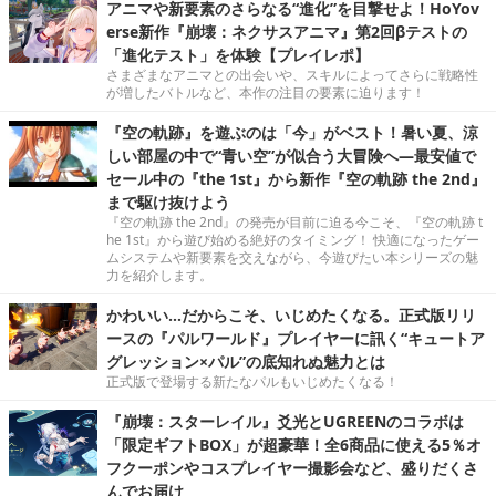
アニマや新要素のさらなる“進化”を目撃せよ！HoYov
erse新作『崩壊：ネクサスアニマ』第2回βテストの
「進化テスト」を体験【プレイレポ】
さまざまなアニマとの出会いや、スキルによってさらに戦略性
が増したバトルなど、本作の注目の要素に迫ります！
『空の軌跡』を遊ぶのは「今」がベスト！暑い夏、涼
しい部屋の中で“青い空”が似合う大冒険へ―最安値で
セール中の『the 1st』から新作『空の軌跡 the 2nd』
まで駆け抜けよう
『空の軌跡 the 2nd』の発売が目前に迫る今こそ、『空の軌跡 t
he 1st』から遊び始める絶好のタイミング！ 快適になったゲー
ムシステムや新要素を交えながら、今遊びたい本シリーズの魅
力を紹介します。
かわいい…だからこそ、いじめたくなる。正式版リリ
ースの『パルワールド』プレイヤーに訊く“キュートア
グレッション×パル”の底知れぬ魅力とは
正式版で登場する新たなパルもいじめたくなる！
『崩壊：スターレイル』爻光とUGREENのコラボは
「限定ギフトBOX」が超豪華！全6商品に使える5％オ
フクーポンやコスプレイヤー撮影会など、盛りだくさ
んでお届け