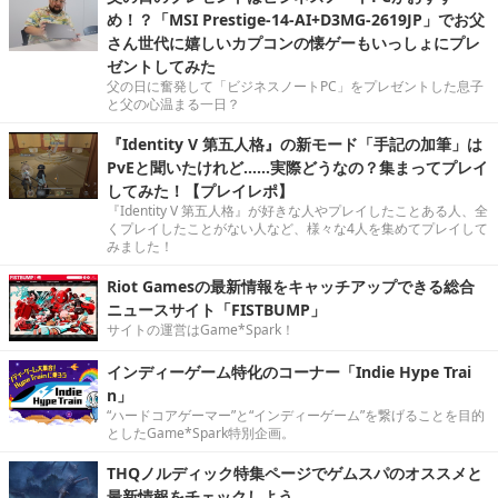
め！？「MSI Prestige-14-AI+D3MG-2619JP」でお父
さん世代に嬉しいカプコンの懐ゲーもいっしょにプレ
ゼントしてみた
父の日に奮発して「ビジネスノートPC」をプレゼントした息子
と父の心温まる一日？
『Identity V 第五人格』の新モード「手記の加筆」は
PvEと聞いたけれど……実際どうなの？集まってプレイ
してみた！【プレイレポ】
『Identity V 第五人格』が好きな人やプレイしたことある人、全
くプレイしたことがない人など、様々な4人を集めてプレイして
みました！
Riot Gamesの最新情報をキャッチアップできる総合
ニュースサイト「FISTBUMP」
サイトの運営はGame*Spark！
インディーゲーム特化のコーナー「Indie Hype Trai
n」
“ハードコアゲーマー”と“インディーゲーム”を繋げることを目的
としたGame*Spark特別企画。
THQノルディック特集ページでゲムスパのオススメと
最新情報をチェックしよう