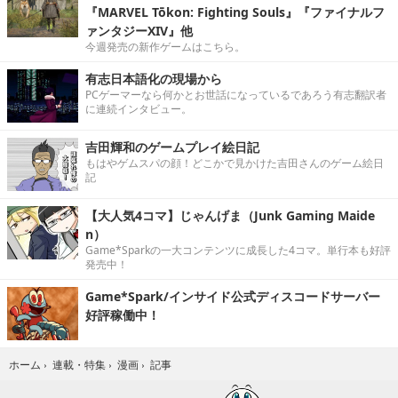
『MARVEL Tōkon: Fighting Souls』『ファイナルフ
ァンタジーXIV』他
今週発売の新作ゲームはこちら。
有志日本語化の現場から
PCゲーマーなら何かとお世話になっているであろう有志翻訳者
に連続インタビュー。
吉田輝和のゲームプレイ絵日記
もはやゲムスパの顔！どこかで見かけた吉田さんのゲーム絵日
記
【大人気4コマ】じゃんげま（Junk Gaming Maide
n）
Game*Sparkの一大コンテンツに成長した4コマ。単行本も好評
発売中！
Game*Spark/インサイド公式ディスコードサーバー
好評稼働中！
記事
ホーム
›
連載・特集
›
漫画
›