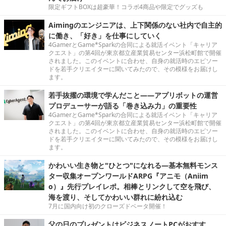
限定ギフトBOXは超豪華！コラボ4商品や限定でグッズも
Aimingのエンジニアは、上下関係のない社内で自主的
に働き、「好き」を仕事にしていく
4GamerとGame*Sparkの合同による就活イベント「キャリア
クエスト」の第4回が東京都立産業貿易センター浜松町館で開催
されました。このイベントに合わせ、自身の就活時のエピソー
ドを若手クリエイターに聞いてみたので、その模様をお届けし
ます。
若手抜擢の環境で学んだこと――アプリボットの運営
プロデューサーが語る「巻き込み力」の重要性
4GamerとGame*Sparkの合同による就活イベント「キャリア
クエスト」の第4回が東京都立産業貿易センター浜松町館で開催
されました。このイベントに合わせ、自身の就活時のエピソー
ドを若手クリエイターに聞いてみたので、その模様をお届けし
ます。
かわいい生き物と"ひとつ"になれる―基本無料モンス
ター収集オープンワールドARPG『アニモ（Aniim
o）』先行プレイレポ。相棒とリンクして空を飛び、
海を渡り、そしてかわいい群れに紛れ込む
7月に国内向け初のクローズドベータ開催！
父の日のプレゼントはビジネスノートPCがおすす