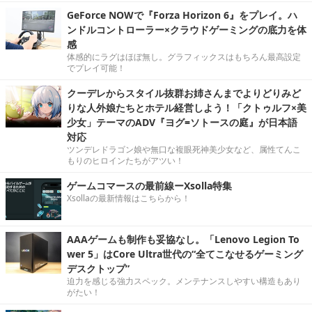
GeForce NOWで『Forza Horizon 6』をプレイ。ハ
ンドルコントローラー×クラウドゲーミングの底力を体
感
体感的にラグはほぼ無し。グラフィックスはもちろん最高設定
でプレイ可能！
クーデレからスタイル抜群お姉さんまでよりどりみど
りな人外娘たちとホテル経営しよう！「クトゥルフ×美
少女」テーマのADV『ヨグ=ソトースの庭』が日本語
対応
ツンデレドラゴン娘や無口な複眼死神美少女など、属性てんこ
もりのヒロインたちがアツい！
ゲームコマースの最前線ーXsolla特集
Xsollaの最新情報はこちらから！
AAAゲームも制作も妥協なし。「Lenovo Legion To
wer 5」はCore Ultra世代の“全てこなせるゲーミング
デスクトップ”
迫力を感じる強力スペック。メンテナンスしやすい構造もあり
がたい！