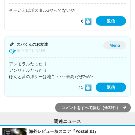
そーいえばポスタル3やってないや
6
返信
スパくんのお友達
Menu
2019-07-01 13:31:51
アンモラルだったり
アンリアルだったり
ほんと昔の洋ゲーは地ごｋ･･･最高だぜﾌｩﾊﾊｰ
15
返信
コメントをすべて読む（全22件）
関連ニュース
海外レビュー灰スコア『Postal III』