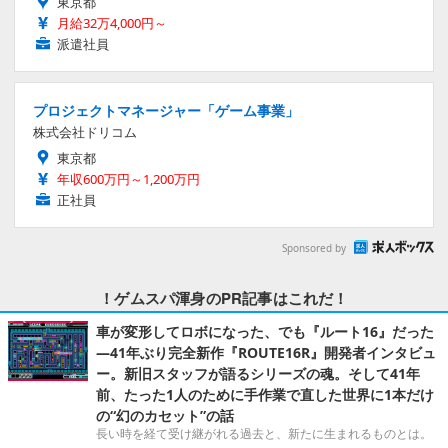
東京都
月給32万4,000円～
派遣社員
プロジェクトマネージャー「ゲーム事業」
株式会社ドリコム
東京都
年収600万円～1,200万円
正社員
Sponsored by
！ゲムスパ渾身のPR記事はこれだ！
車が変形してロボになった、でも『ルート16』だった
―41年ぶり完全新作『ROUTE16R』開発者インタビュ
ー。新旧スタッフが語るシリーズの魂。そして41年
前、たった1人のために手作業で直した世界に1本だけ
の“幻のカセット”の話
長い時を経て受け継がれる過去と、新たに生まれるものとは。