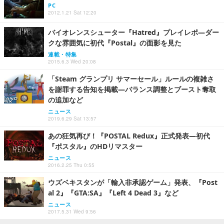
PC
2012.1.21 Sat 12:20
バイオレンスシューター『Hatred』プレイレポ―ダー
クな雰囲気に初代『Postal』の面影を見た
連載・特集
2015.6.3 Wed 20:08
「Steam グランプリ サマーセール」ルールの複雑さ
を謝罪する告知を掲載―バランス調整とブースト奪取
の追加など
ニュース
2019.6.29 Sat 13:57
あの狂気再び！『POSTAL Redux』正式発表―初代
『ポスタル』のHDリマスター
ニュース
2016.2.25 Thu 0:55
ウズベキスタンが「輸入非承認ゲーム」発表、『Post
al 2』『GTA:SA』『Left 4 Dead 3』など
ニュース
2017.5.31 Wed 9:56