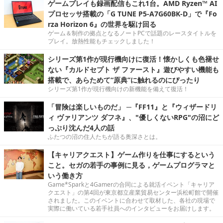
ゲームプレイも録画配信もこれ1台。AMD Ryzen™ AI
プロセッサ搭載の「G TUNE P5-A7G60BK-D」で『Fo
rza Horizon 6』の世界を駆け回る
ゲーム＆制作の拠点となるノートPCで話題のレースタイトルを
プレイ。放熱性能もチェックしました！
シリーズ第1作が現行機向けに復活！懐かしくも色褪せ
ない『カルドセプト ザ ファースト』遊びやすい機能も
搭載で、あらためて“原典”に触れるのにぴったり
シリーズ第1作が現行機向けの新機能を備えて復活！
「冒険は楽しいものだ」 ─『FF11』と『ウィザードリ
ィ ヴァリアンツ ダフネ』、"優しくないRPG"の沼にど
っぷり沈んだ4人の話
ふたつの沼の住人たちが語る奥深さとは。
【キャリアクエスト】ゲーム作りを仕事にするという
こと。セガの若手の事例に見る，ゲームプログラマと
いう働き方
Game*Sparkと4Gamerの合同による就活イベント「キャリア
クエスト」の第4回が東京都立産業貿易センター浜松町館で開催
されました。このイベントに合わせて取材した、各社の現場で
実際に働いている若手社員へのインタビューをお届けします。