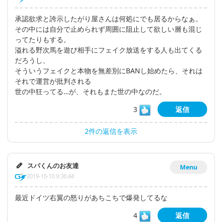
承認欲求と誇示したがり屋さんは何処にでも居るからなぁ。
その中には自分で止められず周囲に阻止して欲しい層も混じ
ってたりもする。
溢れる野次馬を遊び相手にフェイク放送をする人も出てくる
だろうし、
そういうフェイクと本物を無差別にBANし始めたら、それは
それで運営が批判される
世の中狂ってる…が、それもまた世の中なのだ。
3
返信
2件の返信を表示
スパくんのお友達
Menu
2019-10-10 9:36:44
最近ドイツ右翼の怒りがあちこちで爆発してるな
4
返信