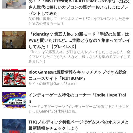
め！？「MSI Prestige-14-AI+D3MG-2619JP」でお父
さん世代に嬉しいカプコンの懐ゲーもいっしょにプレ
ゼントしてみた
父の日に奮発して「ビジネスノートPC」をプレゼントした息子
と父の心温まる一日？
『Identity V 第五人格』の新モード「手記の加筆」は
PvEと聞いたけれど……実際どうなの？集まってプレイ
してみた！【プレイレポ】
『Identity V 第五人格』が好きな人やプレイしたことある人、全
くプレイしたことがない人など、様々な4人を集めてプレイして
みました！
Riot Gamesの最新情報をキャッチアップできる総合
ニュースサイト「FISTBUMP」
サイトの運営はGame*Spark！
インディーゲーム特化のコーナー「Indie Hype Trai
n」
“ハードコアゲーマー”と“インディーゲーム”を繋げることを目的
としたGame*Spark特別企画。
THQノルディック特集ページでゲムスパのオススメと
最新情報をチェックしよう