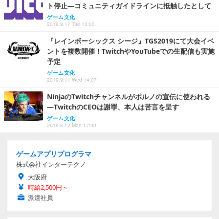
ト停止―コミュニティガイドラインに抵触したとして
ゲーム文化
2019.9.17 Tue 13:00
『レインボーシックス シージ』TGS2019にて大会イベ
ントを複数開催！TwitchやYouTubeでの生配信も実施
予定
ゲーム文化
2019.9.11 Wed 14:07
NinjaのTwitchチャンネルがポルノの宣伝に使われる
―TwitchのCEOは謝罪、本人は苦言を呈す
ゲーム文化
2019.8.12 Mon 17:00
ゲームアプリプログラマ
株式会社インターテクノ
大阪府
時給2,500円～
派遣社員