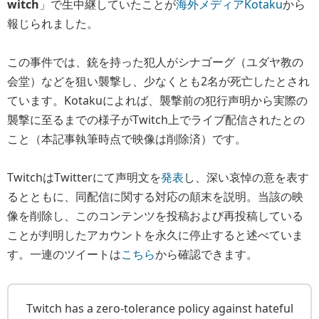
witch
」で生中継していたことが
海外メディアKotaku
から
報じられました。
この事件では、銃を持った犯人がシナゴーグ（ユダヤ教の
会堂）などを狙い襲撃し、少なくとも2名が死亡したとされ
ています。Kotakuによれば、襲撃前の犯行声明から実際の
襲撃に至るまでの様子がTwitch上でライブ配信されたとの
こと（本記事執筆時点で映像は削除済）です。
TwitchはTwitterにて声明文を
発表
し、深い哀悼の意を表す
るとともに、同配信に関する対応の顛末を説明。当該の映
像を削除し、このコンテンツを投稿および再投稿している
ことが判明したアカウントを永久に停止すると述べていま
す。一連のツイートは
こちら
から確認できます。
Twitch has a zero-tolerance policy against hateful