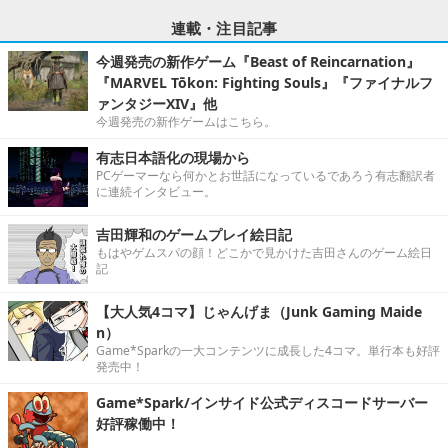
連載・注目記事
今週発売の新作ゲーム『Beast of Reincarnation』
『MARVEL Tōkon: Fighting Souls』『ファイナルフ
ァンタジーXIV』他
今週発売の新作ゲームはこちら。
有志日本語化の現場から
PCゲーマーなら何かとお世話になっているであろう有志翻訳者
に連続インタビュー。
吉田輝和のゲームプレイ絵日記
もはやゲムスパの顔！どこかで見かけた吉田さんのゲーム絵日
記
【大人気4コマ】じゃんげま（Junk Gaming Maide
n）
Game*Sparkの一大コンテンツに成長した4コマ。単行本も好評
発売中！
Game*Spark/インサイド公式ディスコードサーバー
好評稼働中！