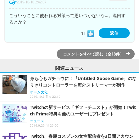
2019-10-10 2:42:07
こういうことに使われる対策って思いつかないな…。巡回す
るとか？
11
返信
コメントをすべて読む（全18件）
関連ニュース
身も心もガチョウに！『Untitled Goose Game』のな
りきりコントローラーを海外ストリーマーが制作
ゲーム文化
2019.10.3 Thu 22:19
Twitchの新サービス「ギフトチェスト」が開始！Twit
ch Prime特典を他のユーザーにプレゼント
ニュース
2019.9.20 Fri 20:00
Twitch、春麗コスプレの女性配信者を3日間アカウン