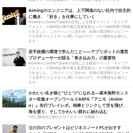
Aimingのエンジニアは、上下関係のない社内で自主的
に働き、「好き」を仕事にしていく
4GamerとGame*Sparkの合同による就活イベント「キャリア
クエスト」の第4回が東京都立産業貿易センター浜松町館で開催
されました。このイベントに合わせ、自身の就活時のエピソー
ドを若手クリエイターに聞いてみたので、その模様をお届けし
ます。
若手抜擢の環境で学んだこと――アプリボットの運営
プロデューサーが語る「巻き込み力」の重要性
4GamerとGame*Sparkの合同による就活イベント「キャリア
クエスト」の第4回が東京都立産業貿易センター浜松町館で開催
されました。このイベントに合わせ、自身の就活時のエピソー
ドを若手クリエイターに聞いてみたので、その模様をお届けし
ます。
かわいい生き物と"ひとつ"になれる―基本無料モンス
ター収集オープンワールドARPG『アニモ（Aniim
o）』先行プレイレポ。相棒とリンクして空を飛び、
海を渡り、そしてかわいい群れに紛れ込む
7月に国内向け初のクローズドベータ開催！
父の日のプレゼントはビジネスノートPCがおすす