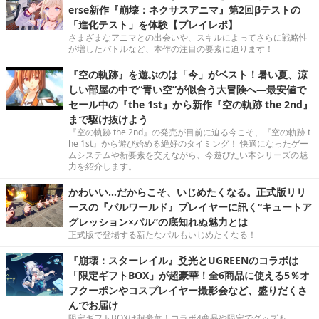
erse新作『崩壊：ネクサスアニマ』第2回βテストの
「進化テスト」を体験【プレイレポ】
さまざまなアニマとの出会いや、スキルによってさらに戦略性
が増したバトルなど、本作の注目の要素に迫ります！
『空の軌跡』を遊ぶのは「今」がベスト！暑い夏、涼
しい部屋の中で“青い空”が似合う大冒険へ―最安値で
セール中の『the 1st』から新作『空の軌跡 the 2nd』
まで駆け抜けよう
『空の軌跡 the 2nd』の発売が目前に迫る今こそ、『空の軌跡 t
he 1st』から遊び始める絶好のタイミング！ 快適になったゲー
ムシステムや新要素を交えながら、今遊びたい本シリーズの魅
力を紹介します。
かわいい…だからこそ、いじめたくなる。正式版リリ
ースの『パルワールド』プレイヤーに訊く“キュートア
グレッション×パル”の底知れぬ魅力とは
正式版で登場する新たなパルもいじめたくなる！
『崩壊：スターレイル』爻光とUGREENのコラボは
「限定ギフトBOX」が超豪華！全6商品に使える5％オ
フクーポンやコスプレイヤー撮影会など、盛りだくさ
んでお届け
限定ギフトBOXは超豪華！コラボ4商品や限定でグッズも