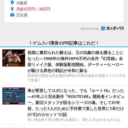
大阪府
月給27万円～34万円
正社員
Sponsored by
！ゲムスパ渾身のPR記事はこれだ！
祖国に裏切られた騎士は、王の仇敵の娘を護ることに
なった―1998年の海外SRPG不朽の名作『幻世録』全
面リメイク版、体験版配信開始。ダーティーヒーロー
が駆ける異色の戦記が令和に蘇る
約30年の歴史を誇る海外SRPGの不朽の名作が全面リメイクされ
て登場！
車が変形してロボになった、でも『ルート16』だった
―41年ぶり完全新作『ROUTE16R』開発者インタビュ
ー。新旧スタッフが語るシリーズの魂。そして41年
前、たった1人のために手作業で直した世界に1本だけ
の“幻のカセット”の話
長い時を経て受け継がれる過去と、新たに生まれるものとは。