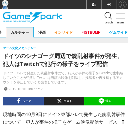
search
menu
料
カルチャー
漫画
インサイド
FISTBUMP
ゲムマイド
ゲーム文化
カルチャー
ドイツのシナゴーグ周辺で銃乱射事件が発生、
犯人はTwitchで犯行の様子をライブ配信
ドイツ・ハレで発生した銃乱射事件にて、犯人が事件の様子をTwitchで生中継
していたことが判明。Twitchは当該の映像を削除し、投稿者や再投稿するアカ
ウントを停止していくと発表しています。
2019.10.10 Thu 11:17
シェア
ポスト
送る
現地時間の10月9日にドイツ東部ハレで発生した銃乱射事件
について、犯人が事件の様子をゲーム映像配信サービス「
T