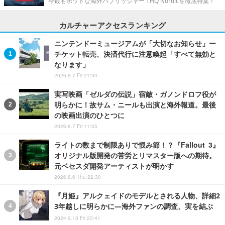
今最もホットな海外パブリッシャー THQ Nordicを徹底特集！
カルチャーアクセスランキング
ニンテンドーミュージアムが「大切なお知らせ」ー
チケット転売、決済代行に注意喚起「すべて無効と
なります」
2026.8.7 Fri 21:00
実写映画「ゼルダの伝説」宿敵・ガノンドロフ役が
明らかに！故サム・ニールも出演と海外報道。最後
の映画出演のひとつに
2026.8.7 Fri 11:05
ライトの数まで制限ありで恨み節！？『Fallout 3』
オリジナル版開発の苦労とリマスター版への期待。
元ベセスダ開発アーティストが明かす
2026.8.6 Thu 22:30
『月姫』アルクェイドのモデルとされる人物、詳細2
3年越しに明らかに―海外ファンの調査、実を結ぶ
2024.9.13 Fri 20:41