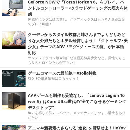
GeForce NOWで『Forza Horizon 6』をプレイ。ハ
ンドルコントローラー×クラウドゲーミングの底力を体
感
体感的にラグはほぼ無し。グラフィックスはもちろん最高設定
でプレイ可能！
クーデレからスタイル抜群お姉さんまでよりどりみど
りな人外娘たちとホテル経営しよう！「クトゥルフ×美
少女」テーマのADV『ヨグ=ソトースの庭』が日本語
対応
ツンデレドラゴン娘や無口な複眼死神美少女など、属性てんこ
もりのヒロインたちがアツい！
ゲームコマースの最前線ーXsolla特集
Xsollaの最新情報はこちらから！
AAAゲームも制作も妥協なし。「Lenovo Legion To
wer 5」はCore Ultra世代の“全てこなせるゲーミング
デスクトップ”
迫力を感じる強力スペック。メンテナンスしやすい構造もあり
がたい！
アニマや新要素のさらなる“進化”を目撃せよ！HoYov