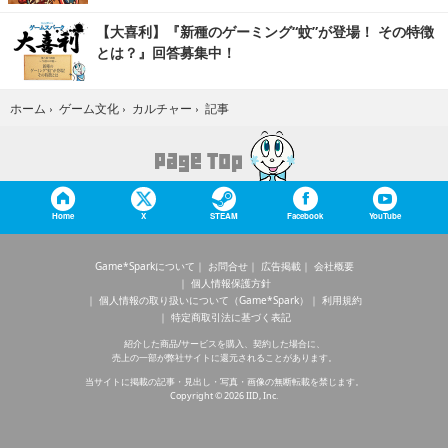
【大喜利】『新種のゲーミング“蚊”が登場！ その特徴
とは？』回答募集中！
記事
ホーム
›
ゲーム文化
›
カルチャー
›
Home
X
STEAM
Facebook
YouTube
Game*Sparkについて
お問合せ
広告掲載
会社概要
個人情報保護方針
個人情報の取り扱いについて（Game*Spark）
利用規約
特定商取引法に基づく表記
紹介した商品/サービスを購入、契約した場合に、
売上の一部が弊社サイトに還元されることがあります。
当サイトに掲載の記事・見出し・写真・画像の無断転載を禁じます。
Copyright © 2026 IID, Inc.