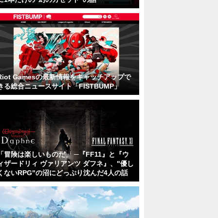
Riot Gamesの最新情報をキャッチアップで
きる総合ニュースサイト「FISTBUMP」
「冒険は楽しいものだ」 ─『FF11』と『ウ
ィザードリィ ヴァリアンツ ダフネ』、"優し
くないRPG"の沼にどっぷり沈んだ4人の話