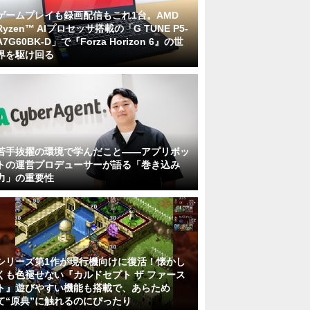
ゲームプレイも録画配信もこれ1台。AMD
Ryzen™ AIプロセッサ搭載の「G TUNE P5-
A7G60BK-D」で『Forza Horizon 6』の世
界を駆け回る
若手抜擢の環境で学んだこと――アプリボッ
トの運営プロデューサーが語る「巻き込み
力」の重要性
シリーズ第1作が現行機向けに復活！懐かし
くも色褪せない『カルドセプト ザ ファース
ト』遊びやすい機能も搭載で、あらため
て“原典”に触れるのにぴったり