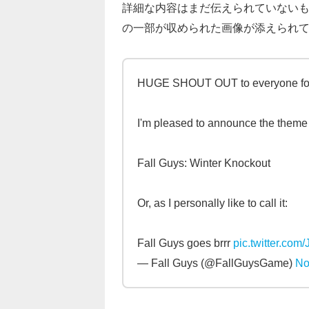
詳細な内容はまだ伝えられていない
の一部が収められた画像が添えられ
HUGE SHOUT OUT to everyone for w
I'm pleased to announce the theme
Fall Guys: Winter Knockout
Or, as I personally like to call it:
Fall Guys goes brrr
pic.twitter.com
— Fall Guys (@FallGuysGame)
No