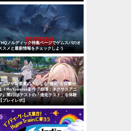
THQノルディック特集ページでゲムスパのオ
ススメと最新情報をチェックしよう
アニマや新要素のさらなる“進化”を目撃せ
よ！HoYoverse新作『崩壊：ネクサスアニ
マ』第2回βテストの「進化テスト」を体験
【プレイレポ】