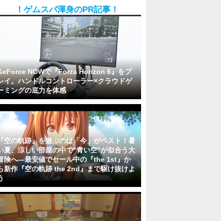
！ゲムスパ渾身のPR記事！
GeForce NOWで『Forza Horizon 6』をプ
レイ。ハンドルコントローラー×クラウドゲ
ーミングの底力を体感
『空の軌跡』を遊ぶのは「今」がベスト！暑
い夏、涼しい部屋の中で“青い空”が似合う大
冒険へ―最安値でセール中の『the 1st』か
ら新作『空の軌跡 the 2nd』まで駆け抜けよ
う