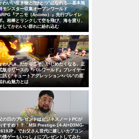
かわいい生き物と"ひとつ"になれる―基本無
料モンスター収集オープンワールド
ARPG『アニモ（Aniimo）』先行プレイレ
ポ。相棒とリンクして空を飛び、海を渡り、
そしてかわいい群れに紛れ込む
かわいい…だからこそ、いじめたくなる。正
式版リリースの『パルワールド』プレイヤー
に訊く“キュートアグレッション×パル”の底
知れぬ魅力とは
父の日のプレゼントはビジネスノートPCが
おすすめ！？「MSI Prestige-14-AI+D3MG-
2619JP」でお父さん世代に嬉しいカプコン
の懐ゲーもいっしょにプレゼントしてみた