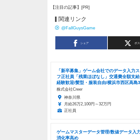
【注目の記事】[PR]
関連リンク
@FallGuysGame
シェア
ポ
「新卒募集」ゲーム会社でのデータ入力ス
フ正社員「残業ほぼなし」交通費全額支給
経験歓迎/髪型・服装自由/横浜市西区高島
株式会社Creer
神奈川県
月給26万2,100円～32万円
正社員
ゲームマスターデータ管理/数値データ入力
消化率高め