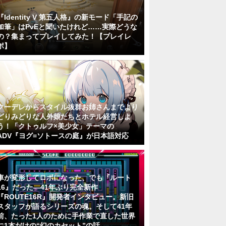
『Identity V 第五人格』の新モード「手記の
加筆」はPvEと聞いたけれど……実際どうな
の？集まってプレイしてみた！【プレイレ
ポ】
クーデレからスタイル抜群お姉さんまでより
どりみどりな人外娘たちとホテル経営しよ
う！「クトゥルフ×美少女」テーマの
ADV『ヨグ=ソトースの庭』が日本語対応
車が変形してロボになった、でも『ルート
16』だった―41年ぶり完全新作
『ROUTE16R』開発者インタビュー。新旧
スタッフが語るシリーズの魂。そして41年
前、たった1人のために手作業で直した世界
に1本だけの“幻のカセット”の話