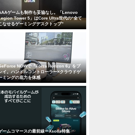
AAAゲームも制作も妥協なし。「Lenovo
Legion Tower 5」はCore Ultra世代の“全て
こなせるゲーミングデスクトップ”
GeForce NOWで『Forza Horizon 6』をプ
レイ。ハンドルコントローラー×クラウドゲ
ーミングの底力を体感
ゲームコマースの最前線ーXsolla特集