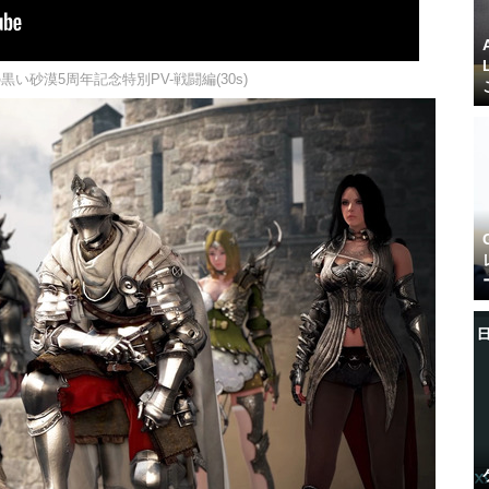
の黒い砂漠5周年記念特別PV-戦闘編(30s)