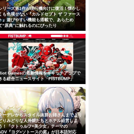
シリーズ第1作が現行機向けに復活！懐かし
くも色褪せない『カルドセプト ザ ファース
ト』遊びやすい機能も搭載で、あらため
て“原典”に触れるのにぴったり
Riot Gamesの最新情報をキャッチアップで
きる総合ニュースサイト「FISTBUMP」
クーデレからスタイル抜群お姉さんまでより
どりみどりな人外娘たちとホテル経営しよ
う！「クトゥルフ×美少女」テーマの
ADV『ヨグ=ソトースの庭』が日本語対応