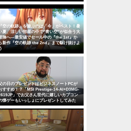
『空の軌跡』を遊ぶのは「今」がベスト！暑
い夏、涼しい部屋の中で“青い空”が似合う大
冒険へ―最安値でセール中の『the 1st』か
ら新作『空の軌跡 the 2nd』まで駆け抜けよ
う
父の日のプレゼントはビジネスノートPCが
おすすめ！？「MSI Prestige-14-AI+D3MG-
2619JP」でお父さん世代に嬉しいカプコン
の懐ゲーもいっしょにプレゼントしてみた