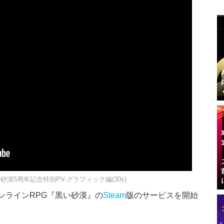
い砂漠5周年記念特別PV-グラフィック編(30s)
向けオンラインRPG『黒い砂漠』の
Steam
版のサービスを開始