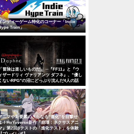
インディーゲーム特化のコーナー「Indie
Hype Train」
「冒険は楽しいものだ」 ─『FF11』と『ウ
ィザードリィ ヴァリアンツ ダフネ』、"優し
くないRPG"の沼にどっぷり沈んだ4人の話
アニマや新要素のさらなる“進化”を目撃せ
よ！HoYoverse新作『崩壊：ネクサスアニ
マ』第2回βテストの「進化テスト」を体験
【プレイレポ】