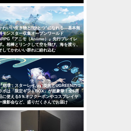
かわいい生き物と"ひとつ"になれる―基本無
料モンスター収集オープンワールド
ARPG『アニモ（Aniimo）』先行プレイレ
ポ。相棒とリンクして空を飛び、海を渡り、
そしてかわいい群れに紛れ込む
『崩壊：スターレイル』爻光とUGREENのコ
ラボは「限定ギフトBOX」が超豪華！全6商
品に使える5％オフクーポンやコスプレイヤ
ー撮影会など、盛りだくさんでお届け