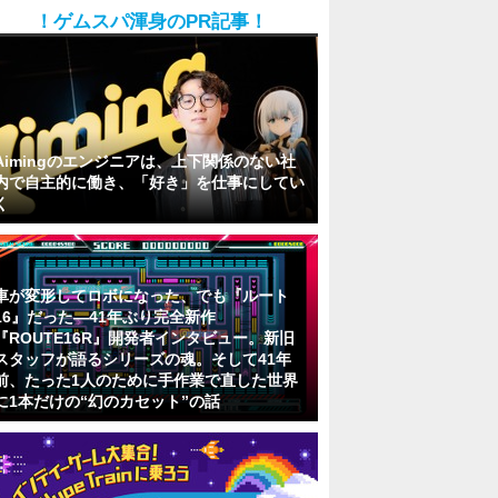
！ゲムスパ渾身のPR記事！
Aimingのエンジニアは、上下関係のない社
内で自主的に働き、「好き」を仕事にしてい
く
車が変形してロボになった、でも『ルート
16』だった―41年ぶり完全新作
『ROUTE16R』開発者インタビュー。新旧
スタッフが語るシリーズの魂。そして41年
前、たった1人のために手作業で直した世界
に1本だけの“幻のカセット”の話