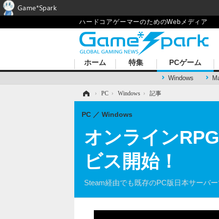
Game*Spark
ハードコアゲーマーのためのWebメディア
ホーム
特集
PCゲーム
Windows
M
ホーム
›
PC
›
Windows
›
記事
PC
Windows
オンラインRP
ビス開始！
Steam経由でも既存のPC版日本サー