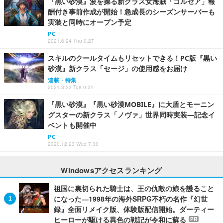
『黒い砂漠』波を操る新クラス女海賊「コルセア」報
酬付き事前作成が開始！急成長のシーズンサーバーも
実装と同時にオープン予定
PC
2021.6.24 Thu 0:27
スキルのクールタイムもリセットできる！PC版『黒い
砂漠』新クラス「セージ」の使用感をお届け
連載・特集
2021.3.23 Tue 0:31
『黒い砂漠』『黒い砂漠MOBILE』に大盾とモーニン
グスターの新クラス「ノヴァ」世界同時実装―記念イ
ベントも開催中
PC
2020.12.23 Wed 7:30
Windowsアクセスランキング
祖国に裏切られた騎士は、王の仇敵の娘を護ること
になった―1998年の海外SRPG不朽の名作『幻世
録』全面リメイク版、体験版配信開始。ダーティー
ヒーローが駆ける異色の戦記が令和に蘇る
PR