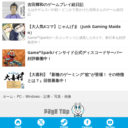
吉田輝和のゲームプレイ絵日記
もはやゲムスパの顔！どこかで見かけた吉田さんのゲーム絵日
記
【大人気4コマ】じゃんげま（Junk Gaming Maide
n）
Game*Sparkの一大コンテンツに成長した4コマ。単行本も好評
発売中！
Game*Spark/インサイド公式ディスコードサーバー
好評稼働中！
【大喜利】『新種のゲーミング“蚊”が登場！ その特徴
とは？』回答募集中！
写真・画像
ホーム
›
PC
›
Windows
›
記事
›
Home
X
STEAM
Facebook
YouTube