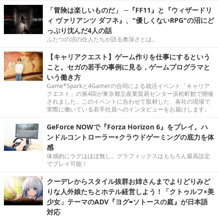
「冒険は楽しいものだ」 ─『FF11』と『ウィザードリ
ィ ヴァリアンツ ダフネ』、"優しくないRPG"の沼にど
っぷり沈んだ4人の話
ふたつの沼の住人たちが語る奥深さとは。
【キャリアクエスト】ゲーム作りを仕事にするという
こと。セガの若手の事例に見る，ゲームプログラマと
いう働き方
Game*Sparkと4Gamerの合同による就活イベント「キャリア
クエスト」の第4回が東京都立産業貿易センター浜松町館で開催
されました。このイベントに合わせて取材した、各社の現場で
実際に働いている若手社員へのインタビューをお届けします。
GeForce NOWで『Forza Horizon 6』をプレイ。ハ
ンドルコントローラー×クラウドゲーミングの底力を体
感
体感的にラグはほぼ無し。グラフィックスはもちろん最高設定
でプレイ可能！
クーデレからスタイル抜群お姉さんまでよりどりみど
りな人外娘たちとホテル経営しよう！「クトゥルフ×美
少女」テーマのADV『ヨグ=ソトースの庭』が日本語
対応