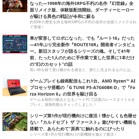
なった―1998年の海外SRPG不朽の名作『幻世録』全
面リメイク版、体験版配信開始。ダーティーヒーロー
が駆ける異色の戦記が令和に蘇る
約30年の歴史を誇る海外SRPGの不朽の名作が全面リメイクされ
て登場！
車が変形してロボになった、でも『ルート16』だった
―41年ぶり完全新作『ROUTE16R』開発者インタビュ
ー。新旧スタッフが語るシリーズの魂。そして41年
前、たった1人のために手作業で直した世界に1本だけ
の“幻のカセット”の話
長い時を経て受け継がれる過去と、新たに生まれるものとは。
ゲームプレイも録画配信もこれ1台。AMD Ryzen™ AI
プロセッサ搭載の「G TUNE P5-A7G60BK-D」で『Fo
rza Horizon 6』の世界を駆け回る
ゲーム＆制作の拠点となるノートPCで話題のレースタイトルを
プレイ。放熱性能もチェックしました！
シリーズ第1作が現行機向けに復活！懐かしくも色褪せ
ない『カルドセプト ザ ファースト』遊びやすい機能も
搭載で、あらためて“原典”に触れるのにぴったり
シリーズ第1作が現行機向けの新機能を備えて復活！