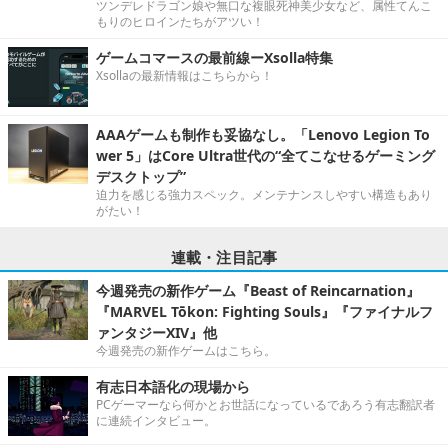
ツンデレドラゴン娘や無口な複眼死神美少女など、属性てんこ
もりのヒロインたちがアツい！
ゲームコマースの最前線ーXsolla特集
Xsollaの最新情報はこちらから！
AAAゲームも制作も妥協なし。「Lenovo Legion To
wer 5」はCore Ultra世代の“全てこなせるゲーミング
デスクトップ”
迫力を感じる強力スペック。メンテナンスしやすい構造もあり
がたい！
連載・注目記事
今週発売の新作ゲーム『Beast of Reincarnation』
『MARVEL Tōkon: Fighting Souls』『ファイナルフ
ァンタジーXIV』他
今週発売の新作ゲームはこちら。
有志日本語化の現場から
PCゲーマーなら何かとお世話になっているであろう有志翻訳者
に連続インタビュー。