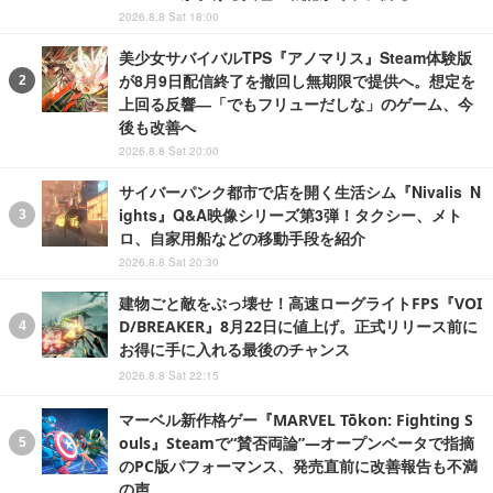
2026.8.8 Sat 18:00
美少女サバイバルTPS『アノマリス』Steam体験版
が8月9日配信終了を撤回し無期限で提供へ。想定を
上回る反響―「でもフリューだしな」のゲーム、今
後も改善へ
2026.8.8 Sat 20:00
サイバーパンク都市で店を開く生活シム『Nivalis N
ights』Q&A映像シリーズ第3弾！タクシー、メト
ロ、自家用船などの移動手段を紹介
2026.8.8 Sat 20:30
建物ごと敵をぶっ壊せ！高速ローグライトFPS『VOI
D/BREAKER』8月22日に値上げ。正式リリース前に
お得に手に入れる最後のチャンス
2026.8.8 Sat 22:15
マーベル新作格ゲー『MARVEL Tōkon: Fighting S
ouls』Steamで“賛否両論”―オープンベータで指摘
のPC版パフォーマンス、発売直前に改善報告も不満
の声