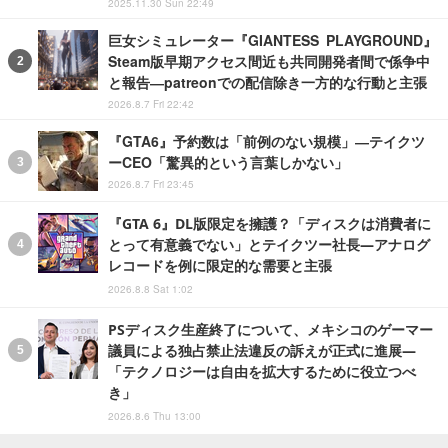
2025.11.30 Sun 22:49
巨女シミュレーター『GIANTESS PLAYGROUND』
Steam版早期アクセス間近も共同開発者間で係争中
と報告―patreonでの配信除き一方的な行動と主張
2026.8.7 Fri 22:42
『GTA6』予約数は「前例のない規模」―テイクツ
ーCEO「驚異的という言葉しかない」
2026.8.7 Fri 23:45
『GTA 6』DL版限定を擁護？「ディスクは消費者に
とって有意義でない」とテイクツー社長―アナログ
レコードを例に限定的な需要と主張
2026.8.8 Sat 1:02
PSディスク生産終了について、メキシコのゲーマー
議員による独占禁止法違反の訴えが正式に進展―
「テクノロジーは自由を拡大するために役立つべ
き」
2026.8.6 Thu 13:00