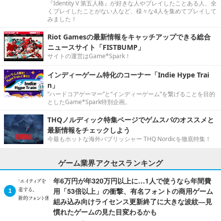
『Identity V 第五人格』が好きな人やプレイしたことある人、全
くプレイしたことがない人など、様々な4人を集めてプレイして
みました！
Riot Gamesの最新情報をキャッチアップできる総合
ニュースサイト「FISTBUMP」
サイトの運営はGame*Spark！
インディーゲーム特化のコーナー「Indie Hype Trai
n」
“ハードコアゲーマー”と“インディーゲーム”を繋げることを目的
としたGame*Spark特別企画。
THQノルディック特集ページでゲムスパのオススメと
最新情報をチェックしよう
今最もホットな海外パブリッシャー THQ Nordicを徹底特集！
ゲーム業界アクセスランキング
年6万円が年320万円以上に…1人で使うなら年間費
用「53倍以上」の衝撃、有名フォントの商用ゲーム
組み込み向けライセンス更新終了に大きな波紋―見
慣れたゲームの見た目変わるかも