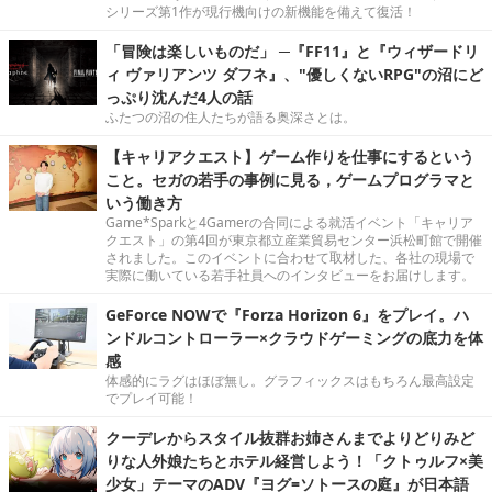
シリーズ第1作が現行機向けの新機能を備えて復活！
「冒険は楽しいものだ」 ─『FF11』と『ウィザードリ
ィ ヴァリアンツ ダフネ』、"優しくないRPG"の沼にど
っぷり沈んだ4人の話
ふたつの沼の住人たちが語る奥深さとは。
【キャリアクエスト】ゲーム作りを仕事にするという
こと。セガの若手の事例に見る，ゲームプログラマと
いう働き方
Game*Sparkと4Gamerの合同による就活イベント「キャリア
クエスト」の第4回が東京都立産業貿易センター浜松町館で開催
されました。このイベントに合わせて取材した、各社の現場で
実際に働いている若手社員へのインタビューをお届けします。
GeForce NOWで『Forza Horizon 6』をプレイ。ハ
ンドルコントローラー×クラウドゲーミングの底力を体
感
体感的にラグはほぼ無し。グラフィックスはもちろん最高設定
でプレイ可能！
クーデレからスタイル抜群お姉さんまでよりどりみど
りな人外娘たちとホテル経営しよう！「クトゥルフ×美
少女」テーマのADV『ヨグ=ソトースの庭』が日本語