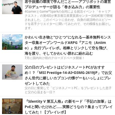
若手抜擢の環境で学んだこと――アプリボットの運営
プロデューサーが語る「巻き込み力」の重要性
4GamerとGame*Sparkの合同による就活イベント「キャリア
クエスト」の第4回が東京都立産業貿易センター浜松町館で開催
されました。このイベントに合わせ、自身の就活時のエピソー
ドを若手クリエイターに聞いてみたので、その模様をお届けし
ます。
かわいい生き物と"ひとつ"になれる―基本無料モンス
ター収集オープンワールドARPG『アニモ（Aniim
o）』先行プレイレポ。相棒とリンクして空を飛び、
海を渡り、そしてかわいい群れに紛れ込む
7月に国内向け初のクローズドベータ開催！
父の日のプレゼントはビジネスノートPCがおすす
め！？「MSI Prestige-14-AI+D3MG-2619JP」でお父
さん世代に嬉しいカプコンの懐ゲーもいっしょにプレ
ゼントしてみた
父の日に奮発して「ビジネスノートPC」をプレゼントした息子
と父の心温まる一日？
『Identity V 第五人格』の新モード「手記の加筆」は
PvEと聞いたけれど……実際どうなの？集まってプレイ
してみた！【プレイレポ】