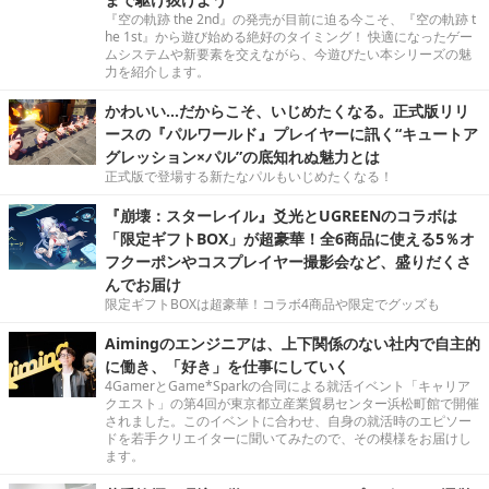
『空の軌跡 the 2nd』の発売が目前に迫る今こそ、『空の軌跡 t
he 1st』から遊び始める絶好のタイミング！ 快適になったゲー
ムシステムや新要素を交えながら、今遊びたい本シリーズの魅
力を紹介します。
かわいい…だからこそ、いじめたくなる。正式版リリ
ースの『パルワールド』プレイヤーに訊く“キュートア
グレッション×パル”の底知れぬ魅力とは
正式版で登場する新たなパルもいじめたくなる！
『崩壊：スターレイル』爻光とUGREENのコラボは
「限定ギフトBOX」が超豪華！全6商品に使える5％オ
フクーポンやコスプレイヤー撮影会など、盛りだくさ
んでお届け
限定ギフトBOXは超豪華！コラボ4商品や限定でグッズも
Aimingのエンジニアは、上下関係のない社内で自主的
に働き、「好き」を仕事にしていく
4GamerとGame*Sparkの合同による就活イベント「キャリア
クエスト」の第4回が東京都立産業貿易センター浜松町館で開催
されました。このイベントに合わせ、自身の就活時のエピソー
ドを若手クリエイターに聞いてみたので、その模様をお届けし
ます。