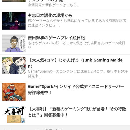
今週発売の新作ゲームはこちら。
有志日本語化の現場から
PCゲーマーなら何かとお世話になっているであろう有志翻訳者
に連続インタビュー。
吉田輝和のゲームプレイ絵日記
もはやゲムスパの顔！どこかで見かけた吉田さんのゲーム絵日
記
【大人気4コマ】じゃんげま（Junk Gaming Maide
n）
Game*Sparkの一大コンテンツに成長した4コマ。単行本も好評
発売中！
Game*Spark/インサイド公式ディスコードサーバー
好評稼働中！
【大喜利】『新種のゲーミング“蚊”が登場！ その特徴
とは？』回答募集中！