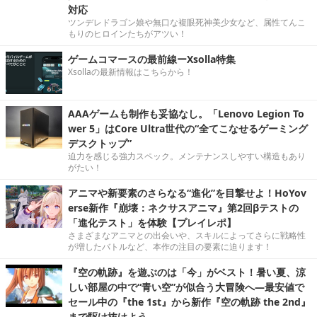
対応
ツンデレドラゴン娘や無口な複眼死神美少女など、属性てんこ
もりのヒロインたちがアツい！
ゲームコマースの最前線ーXsolla特集
Xsollaの最新情報はこちらから！
AAAゲームも制作も妥協なし。「Lenovo Legion To
wer 5」はCore Ultra世代の“全てこなせるゲーミング
デスクトップ”
迫力を感じる強力スペック。メンテナンスしやすい構造もあり
がたい！
アニマや新要素のさらなる“進化”を目撃せよ！HoYov
erse新作『崩壊：ネクサスアニマ』第2回βテストの
「進化テスト」を体験【プレイレポ】
さまざまなアニマとの出会いや、スキルによってさらに戦略性
が増したバトルなど、本作の注目の要素に迫ります！
『空の軌跡』を遊ぶのは「今」がベスト！暑い夏、涼
しい部屋の中で“青い空”が似合う大冒険へ―最安値で
セール中の『the 1st』から新作『空の軌跡 the 2nd』
まで駆け抜けよう