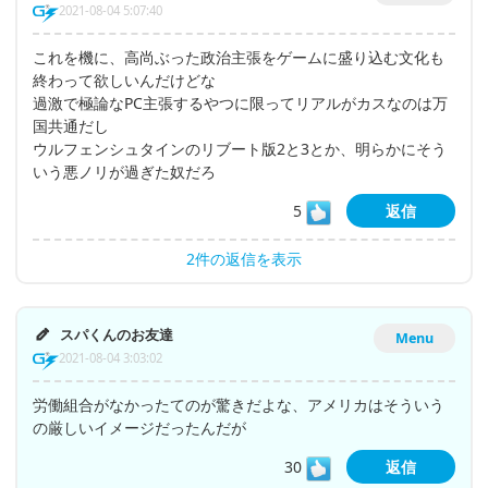
2021-08-04 5:07:40
これを機に、高尚ぶった政治主張をゲームに盛り込む文化も
終わって欲しいんだけどな
過激で極論なPC主張するやつに限ってリアルがカスなのは万
国共通だし
ウルフェンシュタインのリブート版2と3とか、明らかにそう
いう悪ノリが過ぎた奴だろ
5
返信
2件の返信を表示
スパくんのお友達
Menu
2021-08-04 3:03:02
労働組合がなかったてのが驚きだよな、アメリカはそういう
の厳しいイメージだったんだが
30
返信