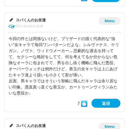
スパくんのお友達
Menu
2021-08-04 6:14:48
今回の件とは関係ないけど、ブリザードの描く代表的な"強
い"女キャラて毎回ワンパターンだよな。シルヴァナス、ケリ
ガン、ノヴァ、ウィドウメーカー… 悲劇的な過去を持って
て、セクシーな格好をしてて、何を考えてるか分からない危
険なオーラに包まれてて、男を出し抜く機略に飛んだ悪役。
オーバーウォッチは例外だけど、善玉の女キャラは上にあげ
たキャラ達より扱いも小さくて影が薄い。
反面、男キャラではそういう智略に飛んだキャラは余り居な
い印象。愚直真っ直ぐな善玉か、カートゥーンヴィランみた
いな悪役か。
7
返信
スパくんのお友達
Menu