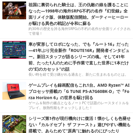
祖国に裏切られた騎士は、王の仇敵の娘を護ることに
なった―1998年の海外SRPG不朽の名作『幻世録』全
面リメイク版、体験版配信開始。ダーティーヒーロー
が駆ける異色の戦記が令和に蘇る
約30年の歴史を誇る海外SRPGの不朽の名作が全面リメイクされ
て登場！
車が変形してロボになった、でも『ルート16』だった
―41年ぶり完全新作『ROUTE16R』開発者インタビュ
ー。新旧スタッフが語るシリーズの魂。そして41年
前、たった1人のために手作業で直した世界に1本だけ
の“幻のカセット”の話
長い時を経て受け継がれる過去と、新たに生まれるものとは。
ゲームプレイも録画配信もこれ1台。AMD Ryzen™ AI
プロセッサ搭載の「G TUNE P5-A7G60BK-D」で『Fo
rza Horizon 6』の世界を駆け回る
ゲーム＆制作の拠点となるノートPCで話題のレースタイトルを
プレイ。放熱性能もチェックしました！
シリーズ第1作が現行機向けに復活！懐かしくも色褪せ
ない『カルドセプト ザ ファースト』遊びやすい機能も
搭載で、あらためて“原典”に触れるのにぴったり