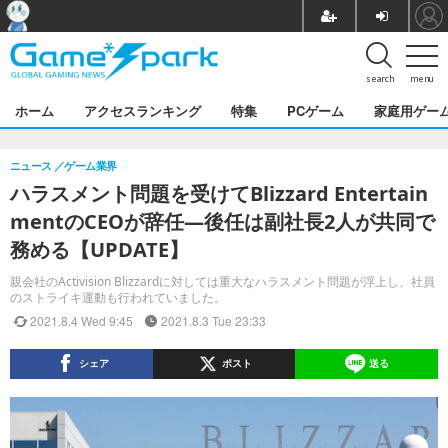
search
menu
ホーム
アクセスランキング
特集
PCゲーム
家庭用ゲー
ニュース
ゲーム業界
ハラスメント問題を受けてBlizzard Entertain
mentのCEOが辞任―後任は副社長2人が共同で
務める【UPDATE】
親会社のActivision Blizzardに対しては重大なハラスメント問題が浮上し、社員
のストライキ運動も行われていました。
2021.8.4 Wed 9:45
2021.8.3 Tue 23:33
シェア
ポスト
送る