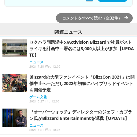
コメントをすべて読む（全32件）
関連ニュース
セクハラ問題渦中のActivision Blizzardで社員がスト
ライキを計画中―署名には3,000人以上が参加【UPDA
TE】
ニュース
2021.7.28 Wed 12:05
Blizzardの大型ファンイベント「BlizzCon 2021」は開
催中止へ―ただし2022年初頭にハイブリッドイベント
を開催予定
ゲーム文化
2021.5.27 Thu 12:00
『オーバーウォッチ』ディレクターのジェフ・カプラ
ン氏がBlizzard Entertainmentを退職【UPDATE】
ニュース
2021.4.21 Wed 10:06