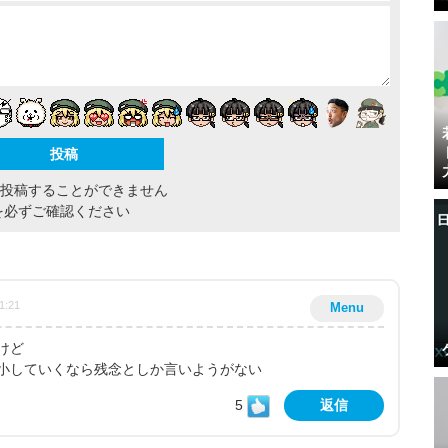
間投稿することができません
を必ずご確認ください
1:21
Menu
けど
小していくなら残念としか言いようがない
5
返信