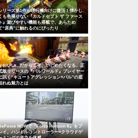
シリーズ第1作が現行機向けに復活！懐かし
くも色褪せない『カルドセプト ザ ファース
ト』遊びやすい機能も搭載で、あらため
て“原典”に触れるのにぴったり
かわいい…だからこそ、いじめたくなる。正
式版リリースの『パルワールド』プレイヤー
に訊く“キュートアグレッション×パル”の底
知れぬ魅力とは
GeForce NOWで『Forza Horizon 6』をプ
レイ。ハンドルコントローラー×クラウドゲ
ーミングの底力を体感