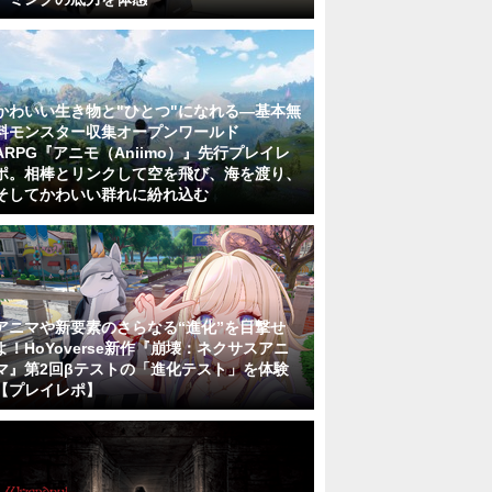
かわいい生き物と"ひとつ"になれる―基本無
料モンスター収集オープンワールド
ARPG『アニモ（Aniimo）』先行プレイレ
ポ。相棒とリンクして空を飛び、海を渡り、
そしてかわいい群れに紛れ込む
アニマや新要素のさらなる“進化”を目撃せ
よ！HoYoverse新作『崩壊：ネクサスアニ
マ』第2回βテストの「進化テスト」を体験
【プレイレポ】