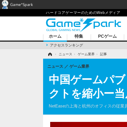
Game*Spark
ハードコアゲーマーのためのWebメディア
ホーム
特集
PCゲーム
アクセスランキング
ホーム
›
ニュース
›
ゲーム業界
›
記事
ニュース
ゲーム業界
中国ゲームパブリ
クトを縮小ー当
NetEaseの上海と杭州のオフィスの