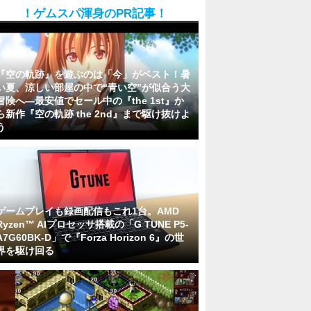
！ゲムスパ渾身のPR記事！
『空の軌跡』を遊ぶのは「今」がベスト！暑
い夏、涼しい部屋の中で“青い空”が似合う大
冒険へ―最安値でセール中の『the 1st』か
ら新作『空の軌跡 the 2nd』まで駆け抜けよ
う
ゲームプレイも録画配信もこれ1台。AMD
Ryzen™ AIプロセッサ搭載の「G TUNE P5-
A7G60BK-D」で『Forza Horizon 6』の世
界を駆け回る