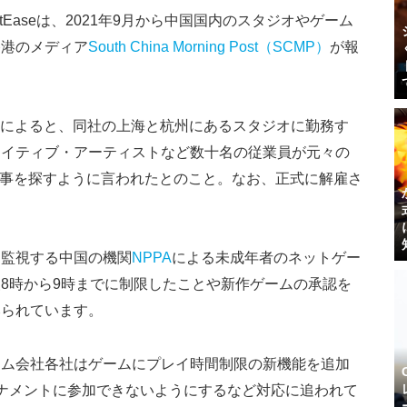
Easeは、2021年9月から中国国内のスタジオやゲーム
香港のメディア
South China Morning Post（SCMP）
が報
物によると、同社の上海と杭州にあるスタジオに勤務す
エイティブ・アーティストなど数十名の従業員が元々の
で仕事を探すように言われたとのこと。なお、正式に解雇さ
を監視する中国の機関
NPPA
による未成年者のネットゲー
8時から9時までに制限したことや新作ゲームの承認を
みられています。
ーム会社各社はゲームにプレイ時間制限の新機能を追加
がトーナメントに参加できないようにするなど対応に追われて