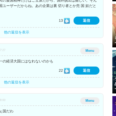
民の愛国精神だけはご立派だから、国外脱出は難しい。そん
ユーザーだからね。あの企業は裏 切り者とか売 国 奴だと
13
返信
他の返信を表示
57:27
Menu
一の経済大国にはなれないのかも
22
返信
他の返信を表示
18:00
Menu
ぇ国だわ