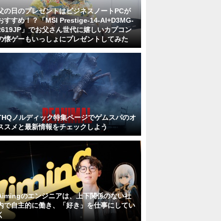
父の日のプレゼントはビジネスノートPCが
おすすめ！？「MSI Prestige-14-AI+D3MG-
2619JP」でお父さん世代に嬉しいカプコン
の懐ゲーもいっしょにプレゼントしてみた
THQノルディック特集ページでゲムスパのオ
ススメと最新情報をチェックしよう
Aimingのエンジニアは、上下関係のない社
内で自主的に働き、「好き」を仕事にしてい
く