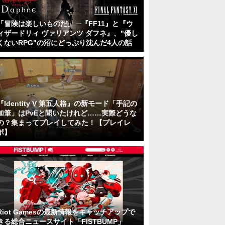
「冒険は楽しいものだ」 ─『FF11』と『ウ
ィザードリィ ヴァリアンツ ダフネ』、"優し
くないRPG"の沼にどっぷり沈んだ4人の話
『Identity V 第五人格』の新モード「手記の
加筆」はPvEと聞いたけれど……実際どうな
の？集まってプレイしてみた！【プレイレ
ポ】
Riot Gamesの最新情報をキャッチアップで
きる総合ニュースサイト「FISTBUMP」