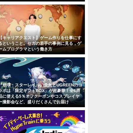
【キャリアクエスト】ゲーム作りを仕事にす
るということ。セガの若手の事例に見る，ゲ
ームプログラマという働き方
『崩壊：スターレイル』爻光とUGREENのコ
ラボは「限定ギフトBOX」が超豪華！全6商
品に使える5％オフクーポンやコスプレイヤ
ー撮影会など、盛りだくさんでお届け