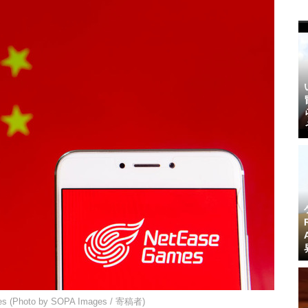
es (Photo by SOPA Images / 寄稿者)