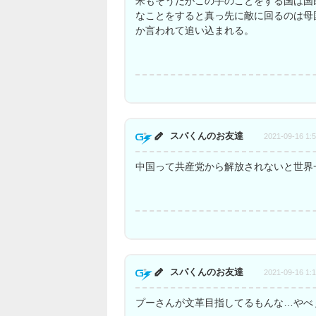
米もそうだがこの手のことをする国は国
なことをすると真っ先に敵に回るのは母国
か言われて追い込まれる。
スパくんのお友達
2021-09-16 1:
中国って共産党から解放されないと世界
スパくんのお友達
2021-09-16 1:
プーさんが文革目指してるもんな…やべ