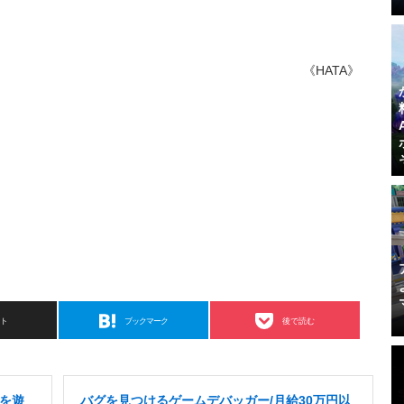
《HATA》
スト
ブックマーク
後で読む
を遊
バグを見つけるゲームデバッガー/月給30万円以