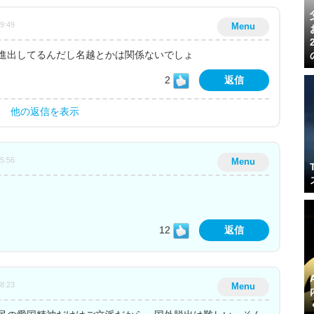
39:49
Menu
進出してるんだし名越とかは関係ないでしょ
2
返信
他の返信を表示
05:56
Menu
12
返信
58:23
Menu