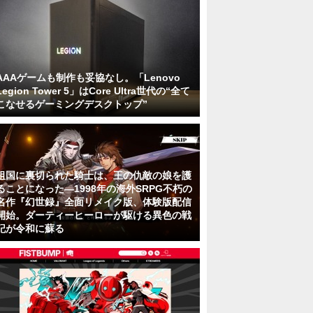
AAAゲームも制作も妥協なし。「Lenovo
Legion Tower 5」はCore Ultra世代の“全て
こなせるゲーミングデスクトップ”
祖国に裏切られた騎士は、王の仇敵の娘を護
ることになった―1998年の海外SRPG不朽の
名作『幻世録』全面リメイク版、体験版配信
開始。ダーティーヒーローが駆ける異色の戦
記が令和に蘇る