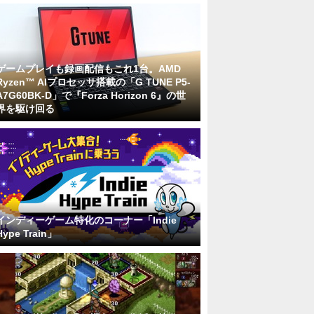
ゲームプレイも録画配信もこれ1台。AMD
Ryzen™ AIプロセッサ搭載の「G TUNE P5-
A7G60BK-D」で『Forza Horizon 6』の世
界を駆け回る
インディーゲーム特化のコーナー「Indie
Hype Train」