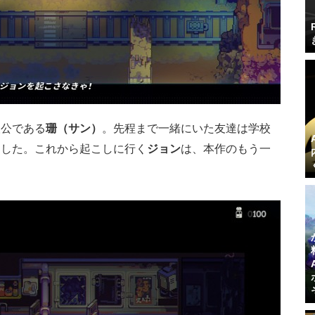
人公である
珊（サン）
。先程まで一緒にいた友達は学校
ました。これから起こしに行く
ジョン
は、本作のもう一