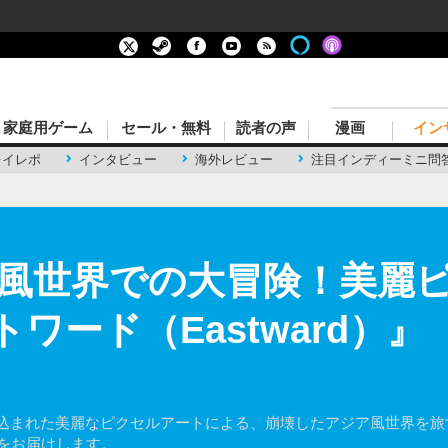
家庭用ゲーム
セール・無料
読者の声
漫画
イン
レイレポ
インタビュー
海外レビュー
注目インディーミニ問
風世界での大冒険！美麗
トワード（Eastward）
き込まれた美麗なピクセルアートによる、崩壊したアジア風世界を旅
）をお届けします。