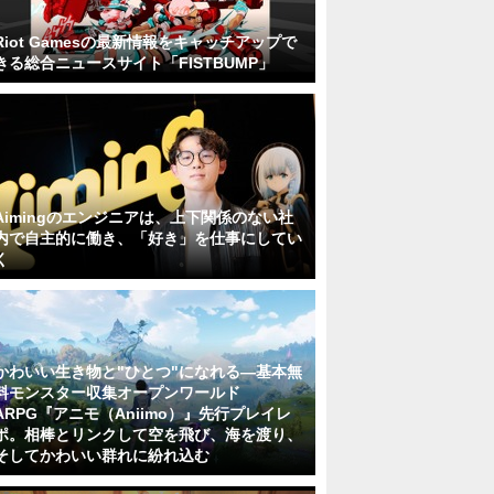
Riot Gamesの最新情報をキャッチアップで
きる総合ニュースサイト「FISTBUMP」
Aimingのエンジニアは、上下関係のない社
内で自主的に働き、「好き」を仕事にしてい
く
かわいい生き物と"ひとつ"になれる―基本無
料モンスター収集オープンワールド
ARPG『アニモ（Aniimo）』先行プレイレ
ポ。相棒とリンクして空を飛び、海を渡り、
そしてかわいい群れに紛れ込む