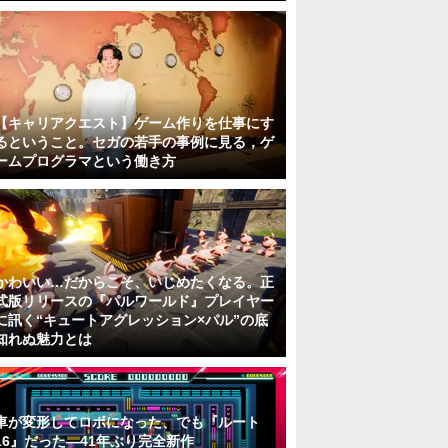
【キャリアクエスト】ゲーム作りを仕事にす
るということ。セガの若手の事例に見る，ゲ
ームプログラマという働き方
かわいい…だからこそ、いじめたくなる。正
式版リリースの『パルワールド』プレイヤー
に訊く“キュートアグレッション×パル”の底
知れぬ魅力とは
車が変形してロボになった、でも『ルート
16』だった―41年ぶり完全新作