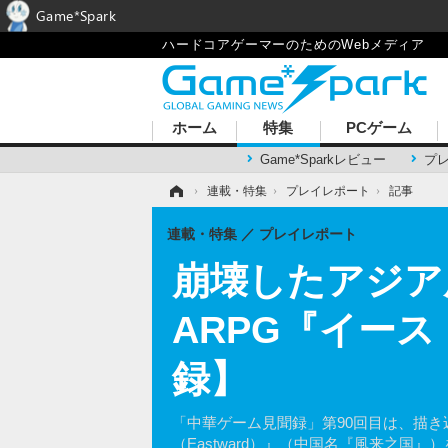
Game*Spark
ハードコアゲーマーのためのWebメディア
ホーム
特集
PCゲーム
Game*Sparkレビュー
プ
ホーム
›
連載・特集
›
プレイレポート
›
記事
連載・特集
プレイレポート
崩壊したアジア
ARPG『イース
録】
「中華ゲーム見聞録」第90回目は、描
（Eastward）』（中国名『風来之国』