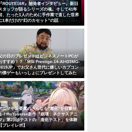
『ROUTE16R』開発者インタビュー。新旧
スタッフが語るシリーズの魂。そして41年
前、たった1人のために手作業で直した世界
に1本だけの“幻のカセット”の話
父の日のプレゼントはビジネスノートPCが
おすすめ！？「MSI Prestige-14-AI+D3MG-
2619JP」でお父さん世代に嬉しいカプコン
の懐ゲーもいっしょにプレゼントしてみた
アニマや新要素のさらなる“進化”を目撃せ
よ！HoYoverse新作『崩壊：ネクサスアニ
マ』第2回βテストの「進化テスト」を体験
【プレイレポ】