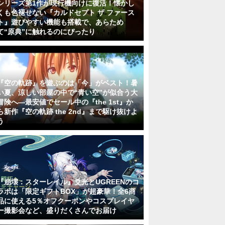
シリーズ第1作が現行機向けに復活！懐かし
くも色褪せない『カルドセプト ザ ファース
ト』遊びやすい機能も搭載で、あらため
て“原典”に触れるのにぴったり
『空の軌跡』を遊ぶのは「今」がベスト！暑
い夏、涼しい部屋の中で“青い空”が似合う大
冒険へ―最安値でセール中の『the 1st』か
ら新作『空の軌跡 the 2nd』まで駆け抜けよ
う
『崩壊：スターレイル』爻光とUGREENのコ
ラボは「限定ギフトBOX」が超豪華！全6商
品に使える5％オフクーポンやコスプレイヤ
ー撮影会など、盛りだくさんでお届け