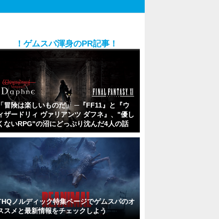
！ゲムスパ渾身のPR記事！
「冒険は楽しいものだ」 ─『FF11』と『ウ
ィザードリィ ヴァリアンツ ダフネ』、"優し
くないRPG"の沼にどっぷり沈んだ4人の話
THQノルディック特集ページでゲムスパのオ
ススメと最新情報をチェックしよう