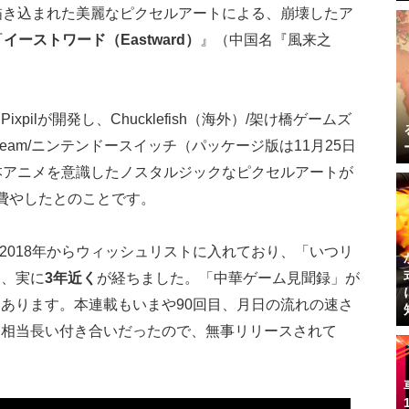
描き込まれた美麗なピクセルアートによる、崩壊したア
『
イーストワード（Eastward）
』（中国名『風来之
ilが開発し、Chucklefish（海外）/架け橋ゲームズ
team/ニンテンドースイッチ（パッケージ版は11月25日
本アニメを意識したノスタルジックなピクセルアートが
費やしたとのことです。
た2018年からウィッシュリストに入れており、「いつリ
ら、実に
3年近く
が経ちました。「中華ゲーム見聞録」が
あります。本連載もいまや90回目、月日の流れの速さ
は相当長い付き合いだったので、無事リリースされて