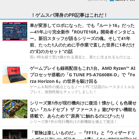
！ゲムスパ渾身のPR記事はこれだ！
車が変形してロボになった、でも『ルート16』だった
―41年ぶり完全新作『ROUTE16R』開発者インタビュ
ー。新旧スタッフが語るシリーズの魂。そして41年
前、たった1人のために手作業で直した世界に1本だけ
の“幻のカセット”の話
長い時を経て受け継がれる過去と、新たに生まれるものとは。
ゲームプレイも録画配信もこれ1台。AMD Ryzen™ AI
プロセッサ搭載の「G TUNE P5-A7G60BK-D」で『Fo
rza Horizon 6』の世界を駆け回る
ゲーム＆制作の拠点となるノートPCで話題のレースタイトルを
プレイ。放熱性能もチェックしました！
シリーズ第1作が現行機向けに復活！懐かしくも色褪せ
ない『カルドセプト ザ ファースト』遊びやすい機能も
搭載で、あらためて“原典”に触れるのにぴったり
シリーズ第1作が現行機向けの新機能を備えて復活！
「冒険は楽しいものだ」 ─『FF11』と『ウィザードリ