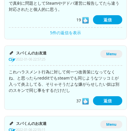
で真剣に問題としてSteamやデドバ運営に報告してたら違う
対応されたと個人的に思う。
19
返信
5件の返信を表示
スパくんのお友達
Menu
2022-01-06 22:57:25
これハラスメント行為に対して何一つ改善策になってなく
ね、と思ったらredditでもsteamでも同じようなツッコミが
入って炎上してる、そりゃそうだよな嫌がらせしたい奴は別
のスキンで同じ事をするだけだし
37
返信
スパくんのお友達
Menu
2022-01-06 22:55:11