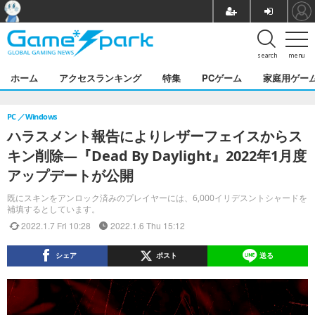
search
menu
ホーム
アクセスランキング
特集
PCゲーム
家庭用ゲー
PC
Windows
ハラスメント報告によりレザーフェイスからス
キン削除―『Dead By Daylight』2022年1月度
アップデートが公開
既にスキンをアンロック済みのプレイヤーには、6,000イリデスントシャードを
補填するとしています。
2022.1.7 Fri 10:28
2022.1.6 Thu 15:12
シェア
ポスト
送る