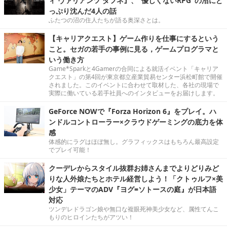
ィ ヴァリアンツ ダフネ』、"優しくないRPG"の沼にど
っぷり沈んだ4人の話
ふたつの沼の住人たちが語る奥深さとは。
【キャリアクエスト】ゲーム作りを仕事にするという
こと。セガの若手の事例に見る，ゲームプログラマと
いう働き方
Game*Sparkと4Gamerの合同による就活イベント「キャリア
クエスト」の第4回が東京都立産業貿易センター浜松町館で開催
されました。このイベントに合わせて取材した、各社の現場で
実際に働いている若手社員へのインタビューをお届けします。
GeForce NOWで『Forza Horizon 6』をプレイ。ハ
ンドルコントローラー×クラウドゲーミングの底力を体
感
体感的にラグはほぼ無し。グラフィックスはもちろん最高設定
でプレイ可能！
クーデレからスタイル抜群お姉さんまでよりどりみど
りな人外娘たちとホテル経営しよう！「クトゥルフ×美
少女」テーマのADV『ヨグ=ソトースの庭』が日本語
対応
ツンデレドラゴン娘や無口な複眼死神美少女など、属性てんこ
もりのヒロインたちがアツい！