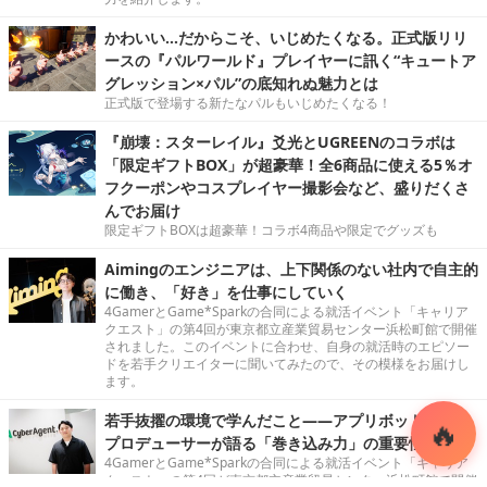
かわいい…だからこそ、いじめたくなる。正式版リリ
ースの『パルワールド』プレイヤーに訊く“キュートア
グレッション×パル”の底知れぬ魅力とは
正式版で登場する新たなパルもいじめたくなる！
『崩壊：スターレイル』爻光とUGREENのコラボは
「限定ギフトBOX」が超豪華！全6商品に使える5％オ
フクーポンやコスプレイヤー撮影会など、盛りだくさ
んでお届け
限定ギフトBOXは超豪華！コラボ4商品や限定でグッズも
Aimingのエンジニアは、上下関係のない社内で自主的
に働き、「好き」を仕事にしていく
4GamerとGame*Sparkの合同による就活イベント「キャリア
クエスト」の第4回が東京都立産業貿易センター浜松町館で開催
されました。このイベントに合わせ、自身の就活時のエピソー
ドを若手クリエイターに聞いてみたので、その模様をお届けし
ます。
若手抜擢の環境で学んだこと――アプリボットの運営
プロデューサーが語る「巻き込み力」の重要性
4GamerとGame*Sparkの合同による就活イベント「キャリア
クエスト」の第4回が東京都立産業貿易センター浜松町館で開催