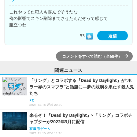
これやってた犯人も喜んでそうだな
俺の影響でスキン削除までさせたんだぞって感じで
腹立つわ
53
返信
コメントをすべて読む（全68件）
関連ニュース
「リング」とコラボする『Dead by Daylight』が“ホ
ラー界のスマブラ”と話題に―夢の競演を果たす殺人鬼
たち
PC
2021.12.15 Wed 20:30
来るぞ！『Dead by Daylight』×「リング」コラボチ
ャプターが2022年3月に配信
家庭用ゲーム
2021.12.15 Wed 11:10