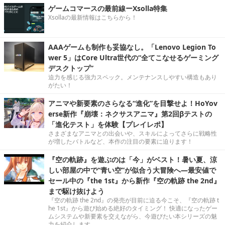
ゲームコマースの最前線ーXsolla特集
Xsollaの最新情報はこちらから！
AAAゲームも制作も妥協なし。「Lenovo Legion To
wer 5」はCore Ultra世代の“全てこなせるゲーミング
デスクトップ”
迫力を感じる強力スペック。メンテナンスしやすい構造もあり
がたい！
アニマや新要素のさらなる“進化”を目撃せよ！HoYov
erse新作『崩壊：ネクサスアニマ』第2回βテストの
「進化テスト」を体験【プレイレポ】
さまざまなアニマとの出会いや、スキルによってさらに戦略性
が増したバトルなど、本作の注目の要素に迫ります！
『空の軌跡』を遊ぶのは「今」がベスト！暑い夏、涼
しい部屋の中で“青い空”が似合う大冒険へ―最安値で
セール中の『the 1st』から新作『空の軌跡 the 2nd』
まで駆け抜けよう
『空の軌跡 the 2nd』の発売が目前に迫る今こそ、『空の軌跡 t
he 1st』から遊び始める絶好のタイミング！ 快適になったゲー
ムシステムや新要素を交えながら、今遊びたい本シリーズの魅
力を紹介します。