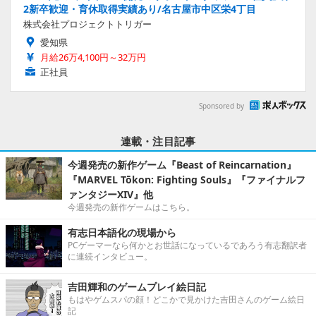
2新卒歓迎・育休取得実績あり/名古屋市中区栄4丁目
株式会社プロジェクトトリガー
愛知県
月給26万4,100円～32万円
正社員
Sponsored by
連載・注目記事
今週発売の新作ゲーム『Beast of Reincarnation』
『MARVEL Tōkon: Fighting Souls』『ファイナルフ
ァンタジーXIV』他
今週発売の新作ゲームはこちら。
有志日本語化の現場から
PCゲーマーなら何かとお世話になっているであろう有志翻訳者
に連続インタビュー。
吉田輝和のゲームプレイ絵日記
もはやゲムスパの顔！どこかで見かけた吉田さんのゲーム絵日
記