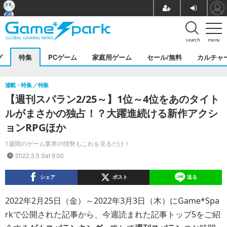
search
menu
グ
特集
PCゲーム
家庭用ゲーム
セール/無料
カルチャ
連載・特集
特集
【週刊スパラン2/25～】1位～4位をあのタイト
ルがまさかの独占！？大躍進続ける新作アクシ
ョンRPGほか
1週間のゲーム業界の情勢もこれを見るだけ！
2022.3.5 Sat 9:00
シェア
ポスト
送る
2022年2月25日（金）～2022年3月3日（木）にGame*Spa
rkで公開された記事から、今週読まれた記事トップ5をご紹