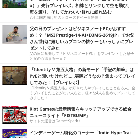
o）』先行プレイレポ。相棒とリンクして空を飛び、
海を渡り、そしてかわいい群れに紛れ込む
7月に国内向け初のクローズドベータ開催！
父の日のプレゼントはビジネスノートPCがおすす
め！？「MSI Prestige-14-AI+D3MG-2619JP」でお父
さん世代に嬉しいカプコンの懐ゲーもいっしょにプレ
ゼントしてみた
父の日に奮発して「ビジネスノートPC」をプレゼントした息子
と父の心温まる一日？
『Identity V 第五人格』の新モード「手記の加筆」は
PvEと聞いたけれど……実際どうなの？集まってプレイ
してみた！【プレイレポ】
『Identity V 第五人格』が好きな人やプレイしたことある人、全
くプレイしたことがない人など、様々な4人を集めてプレイして
みました！
Riot Gamesの最新情報をキャッチアップできる総合
ニュースサイト「FISTBUMP」
サイトの運営はGame*Spark！
インディーゲーム特化のコーナー「Indie Hype Trai