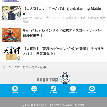
【大人気4コマ】じゃんげま（Junk Gaming Maide
n）
Game*Sparkの一大コンテンツに成長した4コマ。単行本も好評
発売中！
Game*Spark/インサイド公式ディスコードサーバー
好評稼働中！
【大喜利】『新種のゲーミング“蚊”が登場！ その特徴
とは？』回答募集中！
記事
ホーム
›
連載・特集
›
特集
›
Home
X
STEAM
Facebook
YouTube
Game*Sparkについて
お問合せ
広告掲載
会社概要