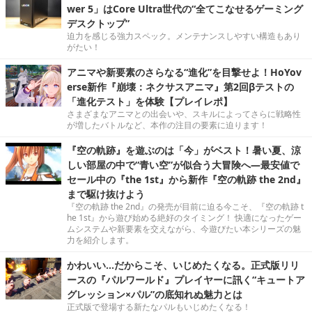
wer 5」はCore Ultra世代の“全てこなせるゲーミング
デスクトップ”
迫力を感じる強力スペック。メンテナンスしやすい構造もあり
がたい！
アニマや新要素のさらなる“進化”を目撃せよ！HoYov
erse新作『崩壊：ネクサスアニマ』第2回βテストの
「進化テスト」を体験【プレイレポ】
さまざまなアニマとの出会いや、スキルによってさらに戦略性
が増したバトルなど、本作の注目の要素に迫ります！
『空の軌跡』を遊ぶのは「今」がベスト！暑い夏、涼
しい部屋の中で“青い空”が似合う大冒険へ―最安値で
セール中の『the 1st』から新作『空の軌跡 the 2nd』
まで駆け抜けよう
『空の軌跡 the 2nd』の発売が目前に迫る今こそ、『空の軌跡 t
he 1st』から遊び始める絶好のタイミング！ 快適になったゲー
ムシステムや新要素を交えながら、今遊びたい本シリーズの魅
力を紹介します。
かわいい…だからこそ、いじめたくなる。正式版リリ
ースの『パルワールド』プレイヤーに訊く“キュートア
グレッション×パル”の底知れぬ魅力とは
正式版で登場する新たなパルもいじめたくなる！