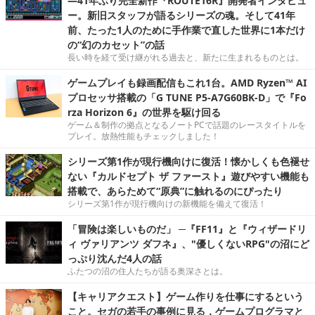
―41年ぶり完全新作『ROUTE16R』開発者インタビュ
ー。新旧スタッフが語るシリーズの魂。そして41年
前、たった1人のために手作業で直した世界に1本だけ
の“幻のカセット”の話
長い時を経て受け継がれる過去と、新たに生まれるものとは。
ゲームプレイも録画配信もこれ1台。AMD Ryzen™ AI
プロセッサ搭載の「G TUNE P5-A7G60BK-D」で『Fo
rza Horizon 6』の世界を駆け回る
ゲーム＆制作の拠点となるノートPCで話題のレースタイトルを
プレイ。放熱性能もチェックしました！
シリーズ第1作が現行機向けに復活！懐かしくも色褪せ
ない『カルドセプト ザ ファースト』遊びやすい機能も
搭載で、あらためて“原典”に触れるのにぴったり
シリーズ第1作が現行機向けの新機能を備えて復活！
「冒険は楽しいものだ」 ─『FF11』と『ウィザードリ
ィ ヴァリアンツ ダフネ』、"優しくないRPG"の沼にど
っぷり沈んだ4人の話
ふたつの沼の住人たちが語る奥深さとは。
【キャリアクエスト】ゲーム作りを仕事にするという
こと。セガの若手の事例に見る，ゲームプログラマと