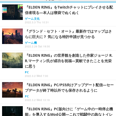
『ELDEN RING』をTwitchチャットにプレイさせる配
信者現る―本人は寝袋でぬくぬく
ゲーム文化
2022.3.3 Thu 10:31
『グランド・セフト・オート』最新作ではマップはさ
らに巨大に？ 気になる特許申請が見つかる
ゲーム機
2022.2.26 Sat 19:00
『ELDEN RING』の世界観を創造した作家ジョージ R.
R.マーティン氏が成功を祝福―貢献できたことを光栄
に思う
PC
2022.3.2 Wed 7:00
『ELDEN RING』PC/PS5向けアップデート配信―セー
ブデータが終了時以外でも保存されるように
PC
2022.3.2 Wed 13:19
『ELDEN RING』PC版向けに「ゲーム中の一時停止機
能」を導入するMod公開―これで戦闘中の急なトイレ