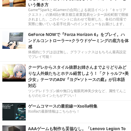
いう働き方
Game*Sparkと4Gamerの合同による就活イベント「キャリア
クエスト」の第4回が東京都立産業貿易センター浜松町館で開催
されました。このイベントに合わせて取材した、各社の現場で
実際に働いている若手社員へのインタビューをお届けします。
GeForce NOWで『Forza Horizon 6』をプレイ。ハ
ンドルコントローラー×クラウドゲーミングの底力を体
感
体感的にラグはほぼ無し。グラフィックスはもちろん最高設定
でプレイ可能！
クーデレからスタイル抜群お姉さんまでよりどりみど
りな人外娘たちとホテル経営しよう！「クトゥルフ×美
少女」テーマのADV『ヨグ=ソトースの庭』が日本語
対応
ツンデレドラゴン娘や無口な複眼死神美少女など、属性てんこ
もりのヒロインたちがアツい！
ゲームコマースの最前線ーXsolla特集
Xsollaの最新情報はこちらから！
AAAゲームも制作も妥協なし。「Lenovo Legion To