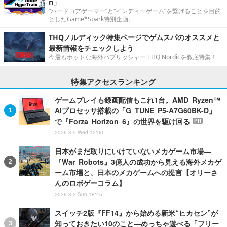
n」
“ハードコアゲーマー”と“インディーゲーム”を繋げることを目的
としたGame*Spark特別企画。
THQノルディック特集ページでゲムスパのオススメと
最新情報をチェックしよう
今最もホットな海外パブリッシャー THQ Nordicを徹底特集！
特集アクセスランキング
ゲームプレイも録画配信もこれ1台。AMD Ryzen™
AIプロセッサ搭載の「G TUNE P5-A7G60BK-D」
で『Forza Horizon 6』の世界を駆け回る
PR
2026.8.5 Wed 12:00
日本がまだ取りにいけていないメカゲーム市場―
『War Robots』3億人の成功から見える海外メカゲ
ーム市場と、日本のメカゲームへの提言【オリーさ
んのロボゲーコラム】
2026.8.2 Sun 18:45
スイッチ2版『FF14』から始める新米“ヒカセン”が
知っておきたい10のこと―めっちゃ遊べる「フリー