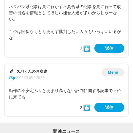
ネタバレ系記事は見に行かず不具合系の記事を見に行って改
善の目途を情報としてほしい褪せ人達が多いからしゃーな
い。
１位は関係なくとりあえず批判したい人々もいっぱいいるが
な
7
返信
スパくんのお友達
Menu
2022-03-05 2:20:56
動作の不安定ぶりとあまり高くない評判に関する記事で上位
に来ても…
2
返信
関連ニュース