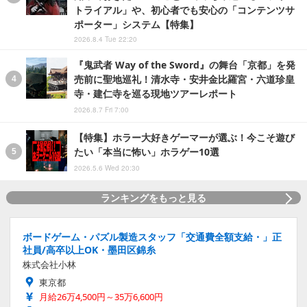
トライアル」や、初心者でも安心の「コンテンツサ
ポーター」システム【特集】
2026.8.4 Tue 22:20
『鬼武者 Way of the Sword』の舞台「京都」を発
売前に聖地巡礼！清水寺・安井金比羅宮・六道珍皇
寺・建仁寺を巡る現地ツアーレポート
2026.8.7 Fri 7:00
【特集】ホラー大好きゲーマーが選ぶ！今こそ遊び
たい「本当に怖い」ホラゲー10選
2026.5.6 Wed 20:30
ランキングをもっと見る
ボードゲーム・パズル製造スタッフ「交通費全額支給・」正
社員/高卒以上OK・墨田区錦糸
株式会社小林
東京都
月給26万4,500円～35万6,600円