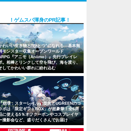
！ゲムスパ渾身のPR記事！
かわいい生き物と"ひとつ"になれる―基本無
料モンスター収集オープンワールド
ARPG『アニモ（Aniimo）』先行プレイレ
ポ。相棒とリンクして空を飛び、海を渡り、
そしてかわいい群れに紛れ込む
『崩壊：スターレイル』爻光とUGREENのコ
ラボは「限定ギフトBOX」が超豪華！全6商
品に使える5％オフクーポンやコスプレイヤ
ー撮影会など、盛りだくさんでお届け