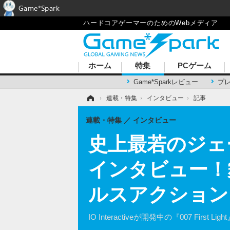
Game*Spark
ハードコアゲーマーのためのWebメディア
ホーム
特集
PCゲーム
Game*Sparkレビュー
プ
ホーム
›
連載・特集
›
インタビュー
›
記事
連載・特集
インタビュー
史上最若のジェーム
インタビュー！
ルスアクション
IO Interactiveが開発中の『007