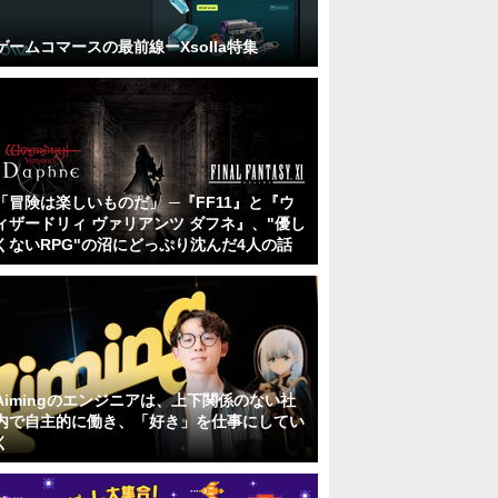
ゲームコマースの最前線ーXsolla特集
「冒険は楽しいものだ」 ─『FF11』と『ウ
ィザードリィ ヴァリアンツ ダフネ』、"優し
くないRPG"の沼にどっぷり沈んだ4人の話
Aimingのエンジニアは、上下関係のない社
内で自主的に働き、「好き」を仕事にしてい
く