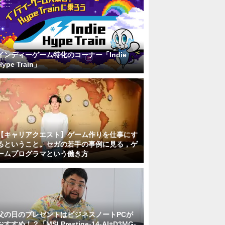
インディーゲーム特化のコーナー「Indie
Hype Train」
【キャリアクエスト】ゲーム作りを仕事にす
るということ。セガの若手の事例に見る，ゲ
ームプログラマという働き方
父の日のプレゼントはビジネスノートPCが
おすすめ！？「MSI Prestige-14-AI+D3MG-