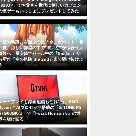
2619JP」でお父さん世代に嬉しいカプコン
の懐ゲーもいっしょにプレゼントしてみた
『空の軌跡』を遊ぶのは「今」がベスト！暑
い夏、涼しい部屋の中で“青い空”が似合う大
冒険へ―最安値でセール中の『the 1st』か
ら新作『空の軌跡 the 2nd』まで駆け抜けよ
う
ゲームプレイも録画配信もこれ1台。AMD
Ryzen™ AIプロセッサ搭載の「G TUNE P5-
A7G60BK-D」で『Forza Horizon 6』の世
界を駆け回る