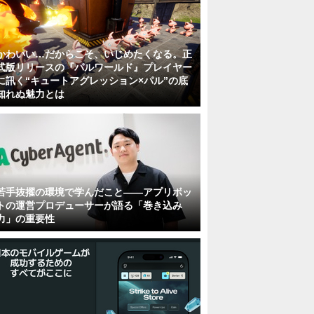
かわいい…だからこそ、いじめたくなる。正
式版リリースの『パルワールド』プレイヤー
に訊く“キュートアグレッション×パル”の底
知れぬ魅力とは
若手抜擢の環境で学んだこと――アプリボッ
トの運営プロデューサーが語る「巻き込み
力」の重要性