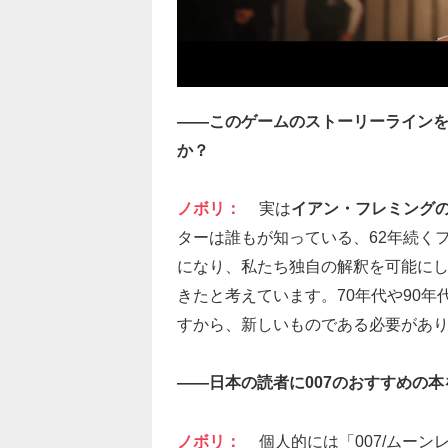
――このゲームのストーリーラインを
か？
ノボリ：
実は
イアン・フレミング
ターは誰もが知っている、62年続く
になり、私たち独自の解釈を可能に
きたと考えています。70年代や90年
すから、新しいものである必要があ
――日本の読者に007のおすすめの
ノボリ：
個人的には「007/ムー