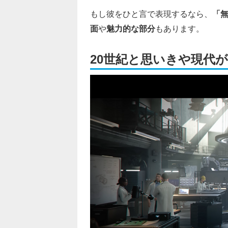
もし彼をひと言で表現するなら、
「
面
や
魅力的な部分
もあります。
20世紀と思いきや現代