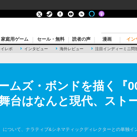
家庭用ゲーム
セール・無料
読者の声
漫画
イン
レイレポ
インタビュー
海外レビュー
注目インディーミニ問
ズ・ボンドを描く『007 Fi
舞台はなんと現代、スト
 First Light』について、ナラティブ&シネマティックディレクターと