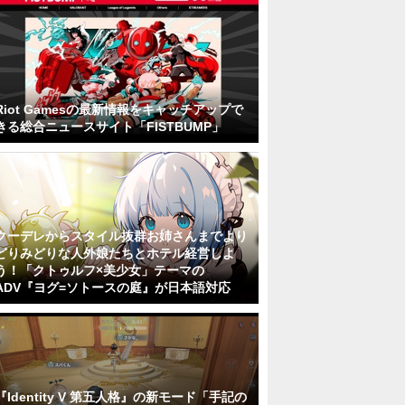
Riot Gamesの最新情報をキャッチアップで
きる総合ニュースサイト「FISTBUMP」
クーデレからスタイル抜群お姉さんまでより
どりみどりな人外娘たちとホテル経営しよ
う！「クトゥルフ×美少女」テーマの
ADV『ヨグ=ソトースの庭』が日本語対応
『Identity V 第五人格』の新モード「手記の