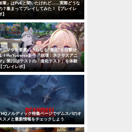
加筆」はPvEと聞いたけれど……実際どうな
の？集まってプレイしてみた！【プレイレ
ポ】
アニマや新要素のさらなる“進化”を目撃せ
よ！HoYoverse新作『崩壊：ネクサスアニ
マ』第2回βテストの「進化テスト」を体験
【プレイレポ】
THQノルディック特集ページでゲムスパのオ
ススメと最新情報をチェックしよう