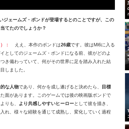
若いジェームズ・ボンドが登場するとのことですが、この
を当てたのでしょうか？
リ）：
ええ、本作のボンドは
26歳
です。彼はMI6に入る
パイとしてのジェームズ・ボンドになる前、彼がどのよ
れつき備わっていて、何がその世界に足を踏み入れた結
注目しました。
力的な人物
であり、何かを成し遂げると決めたら、
目標
った面があります。このゲームでは後の映画版ボンドで
うよりも、
より共感しやすいヒーロー
として彼を描き、
み入れ、様々な経験を通じて成熟し、変化していく過程