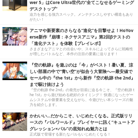
wer 5」はCore Ultra世代の“全てこなせるゲーミング
デスクトップ”
迫力を感じる強力スペック。メンテナンスしやすい構造もあり
がたい！
アニマや新要素のさらなる“進化”を目撃せよ！HoYov
erse新作『崩壊：ネクサスアニマ』第2回βテストの
「進化テスト」を体験【プレイレポ】
さまざまなアニマとの出会いや、スキルによってさらに戦略性
が増したバトルなど、本作の注目の要素に迫ります！
『空の軌跡』を遊ぶのは「今」がベスト！暑い夏、涼
しい部屋の中で“青い空”が似合う大冒険へ―最安値で
セール中の『the 1st』から新作『空の軌跡 the 2nd』
まで駆け抜けよう
『空の軌跡 the 2nd』の発売が目前に迫る今こそ、『空の軌跡 t
he 1st』から遊び始める絶好のタイミング！ 快適になったゲー
ムシステムや新要素を交えながら、今遊びたい本シリーズの魅
力を紹介します。
かわいい…だからこそ、いじめたくなる。正式版リリ
ースの『パルワールド』プレイヤーに訊く“キュートア
グレッション×パル”の底知れぬ魅力とは
正式版で登場する新たなパルもいじめたくなる！