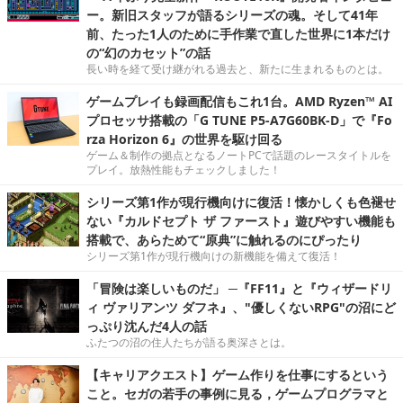
ー。新旧スタッフが語るシリーズの魂。そして41年
前、たった1人のために手作業で直した世界に1本だけ
の“幻のカセット”の話
長い時を経て受け継がれる過去と、新たに生まれるものとは。
ゲームプレイも録画配信もこれ1台。AMD Ryzen™ AI
プロセッサ搭載の「G TUNE P5-A7G60BK-D」で『Fo
rza Horizon 6』の世界を駆け回る
ゲーム＆制作の拠点となるノートPCで話題のレースタイトルを
プレイ。放熱性能もチェックしました！
シリーズ第1作が現行機向けに復活！懐かしくも色褪せ
ない『カルドセプト ザ ファースト』遊びやすい機能も
搭載で、あらためて“原典”に触れるのにぴったり
シリーズ第1作が現行機向けの新機能を備えて復活！
「冒険は楽しいものだ」 ─『FF11』と『ウィザードリ
ィ ヴァリアンツ ダフネ』、"優しくないRPG"の沼にど
っぷり沈んだ4人の話
ふたつの沼の住人たちが語る奥深さとは。
【キャリアクエスト】ゲーム作りを仕事にするという
こと。セガの若手の事例に見る，ゲームプログラマと