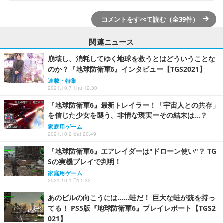
コメントをすべて読む（全39件）
関連ニュース
崩壊し、消耗してゆく地球を救うとはどういうことな
のか？『地球防衛軍6』インタビュー【TGS2021】
連載・特集
2021.10.7 Thu 12:30
『地球防衛軍6』最新トレイラー！「宇宙人との共存」
を信じた少女を襲う、非情な現実ーその結末は…？
家庭用ゲーム
2021.10.2 Sat 20:49
『地球防衛軍6』エアレイダーは"ドローン使い"？ TG
Sの実機プレイで判明！
家庭用ゲーム
2021.10.1 Fri 1:32
あのビルの向こうには……蛙だ！ 巨大な蛙が銃を持っ
てる！ PS5版『地球防衛軍6』プレイレポート【TGS2
021】