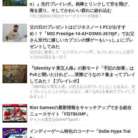
o）』先行プレイレポ。相棒とリンクして空を飛び、
海を渡り、そしてかわいい群れに紛れ込む
7月に国内向け初のクローズドベータ開催！
父の日のプレゼントはビジネスノートPCがおすす
め！？「MSI Prestige-14-AI+D3MG-2619JP」でお父
さん世代に嬉しいカプコンの懐ゲーもいっしょにプレ
ゼントしてみた
父の日に奮発して「ビジネスノートPC」をプレゼントした息子
と父の心温まる一日？
『Identity V 第五人格』の新モード「手記の加筆」は
PvEと聞いたけれど……実際どうなの？集まってプレイ
してみた！【プレイレポ】
『Identity V 第五人格』が好きな人やプレイしたことある人、全
くプレイしたことがない人など、様々な4人を集めてプレイして
みました！
Riot Gamesの最新情報をキャッチアップできる総合
ニュースサイト「FISTBUMP」
サイトの運営はGame*Spark！
インディーゲーム特化のコーナー「Indie Hype Trai
n」