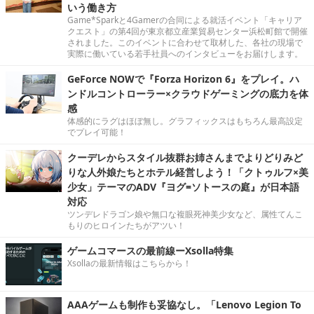
いう働き方
Game*Sparkと4Gamerの合同による就活イベント「キャリア
クエスト」の第4回が東京都立産業貿易センター浜松町館で開催
されました。このイベントに合わせて取材した、各社の現場で
実際に働いている若手社員へのインタビューをお届けします。
GeForce NOWで『Forza Horizon 6』をプレイ。ハ
ンドルコントローラー×クラウドゲーミングの底力を体
感
体感的にラグはほぼ無し。グラフィックスはもちろん最高設定
でプレイ可能！
クーデレからスタイル抜群お姉さんまでよりどりみど
りな人外娘たちとホテル経営しよう！「クトゥルフ×美
少女」テーマのADV『ヨグ=ソトースの庭』が日本語
対応
ツンデレドラゴン娘や無口な複眼死神美少女など、属性てんこ
もりのヒロインたちがアツい！
ゲームコマースの最前線ーXsolla特集
Xsollaの最新情報はこちらから！
AAAゲームも制作も妥協なし。「Lenovo Legion To