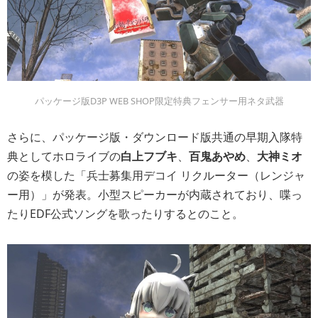
パッケージ版D3P WEB SHOP限定特典フェンサー用ネタ武器
さらに、パッケージ版・ダウンロード版共通の早期入隊特
典としてホロライブの
白上フブキ
、
百鬼あやめ
、
大神ミオ
の姿を模した「兵士募集用デコイ リクルーター（レンジャ
ー用）」が発表。小型スピーカーが内蔵されており、喋っ
たりEDF公式ソングを歌ったりするとのこと。