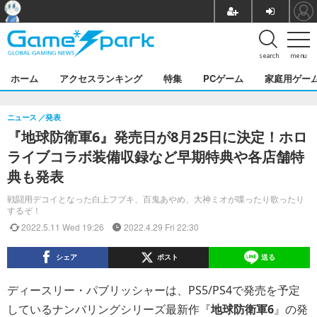
search
menu
ホーム
アクセスランキング
特集
PCゲーム
家庭用ゲー
ニュース
発表
『地球防衛軍6』発売日が8月25日に決定！ホロ
ライブコラボ装備収録など早期特典や各店舗特
典も発表
戦闘用デコイとなった白上フブキ、百鬼あやめ、大神ミオが喋ったり歌ったり
するぞ！
2022.5.11 Wed 19:26
2022.4.29 Fri 22:30
シェア
ポスト
送る
ディースリー・パブリッシャーは、PS5/PS4で発売を予定
しているナンバリングシリーズ最新作『
地球防衛軍6
』の発