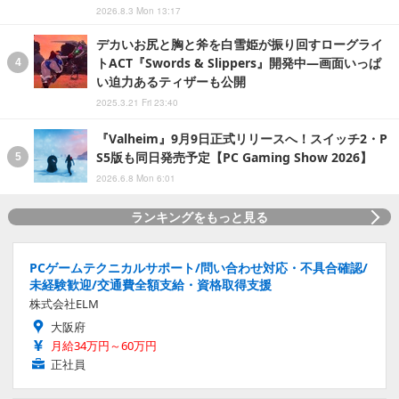
2026.8.3 Mon 13:17
デカいお尻と胸と斧を白雪姫が振り回すローグライ
トACT『Swords & Slippers』開発中―画面いっぱ
い迫力あるティザーも公開
2025.3.21 Fri 23:40
『Valheim』9月9日正式リリースへ！スイッチ2・P
S5版も同日発売予定【PC Gaming Show 2026】
2026.6.8 Mon 6:01
ランキングをもっと見る
PCゲームテクニカルサポート/問い合わせ対応・不具合確認/
未経験歓迎/交通費全額支給・資格取得支援
株式会社ELM
大阪府
月給34万円～60万円
正社員