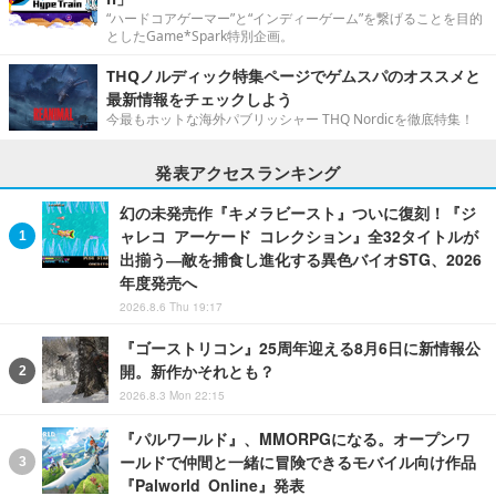
“ハードコアゲーマー”と“インディーゲーム”を繋げることを目的
としたGame*Spark特別企画。
THQノルディック特集ページでゲムスパのオススメと
最新情報をチェックしよう
今最もホットな海外パブリッシャー THQ Nordicを徹底特集！
発表アクセスランキング
幻の未発売作『キメラビースト』ついに復刻！『ジ
ャレコ アーケード コレクション』全32タイトルが
出揃う―敵を捕食し進化する異色バイオSTG、2026
年度発売へ
2026.8.6 Thu 19:17
『ゴーストリコン』25周年迎える8月6日に新情報公
開。新作かそれとも？
2026.8.3 Mon 22:15
『パルワールド』、MMORPGになる。オープンワ
ールドで仲間と一緒に冒険できるモバイル向け作品
『Palworld Online』発表