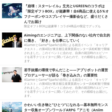
『崩壊：スターレイル』爻光とUGREENのコラボは
「限定ギフトBOX」が超豪華！全6商品に使える5％オ
フクーポンやコスプレイヤー撮影会など、盛りだくさ
んでお届け
限定ギフトBOXは超豪華！コラボ4商品や限定でグッズも
Aimingのエンジニアは、上下関係のない社内で自主的
に働き、「好き」を仕事にしていく
4GamerとGame*Sparkの合同による就活イベント「キャリア
クエスト」の第4回が東京都立産業貿易センター浜松町館で開催
されました。このイベントに合わせ、自身の就活時のエピソー
ドを若手クリエイターに聞いてみたので、その模様をお届けし
ます。
若手抜擢の環境で学んだこと――アプリボットの運営
プロデューサーが語る「巻き込み力」の重要性
4GamerとGame*Sparkの合同による就活イベント「キャリア
クエスト」の第4回が東京都立産業貿易センター浜松町館で開催
されました。このイベントに合わせ、自身の就活時のエピソー
ドを若手クリエイターに聞いてみたので、その模様をお届けし
ます。
かわいい生き物と"ひとつ"になれる―基本無料モンス
ター収集オープンワールドARPG『アニモ（Aniim