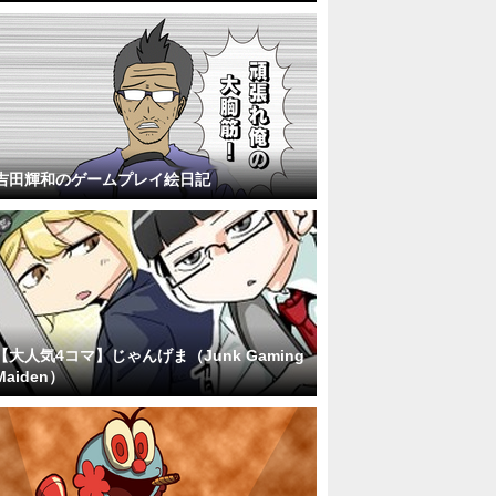
吉田輝和のゲームプレイ絵日記
【大人気4コマ】じゃんげま（Junk Gaming
Maiden）