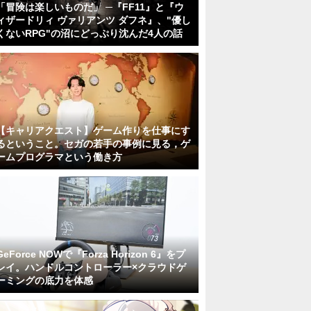
「冒険は楽しいものだ」 ─『FF11』と『ウ
ィザードリィ ヴァリアンツ ダフネ』、"優し
くないRPG"の沼にどっぷり沈んだ4人の話
【キャリアクエスト】ゲーム作りを仕事にす
るということ。セガの若手の事例に見る，ゲ
ームプログラマという働き方
GeForce NOWで『Forza Horizon 6』をプ
レイ。ハンドルコントローラー×クラウドゲ
ーミングの底力を体感