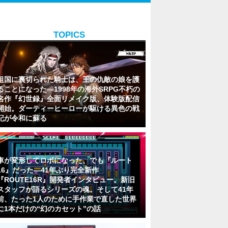
TOPICS
祖国に裏切られた騎士は、王の仇敵の娘を護
ることになった―1998年の海外SRPG不朽の
名作『幻世録』全面リメイク版、体験版配信
開始。ダーティーヒーローが駆ける異色の戦
記が令和に蘇る
車が変形してロボになった、でも『ルート
16』だった―41年ぶり完全新作
『ROUTE16R』開発者インタビュー。新旧
スタッフが語るシリーズの魂。そして41年
前、たった1人のために手作業で直した世界
に1本だけの“幻のカセット”の話