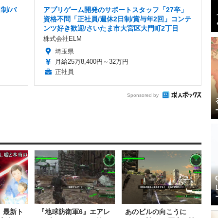
制/バ
アプリゲーム開発のサポートスタッフ「27卒」
資格不問「正社員/週休2日制/賞与年2回」コンテ
ンツ好き歓迎/さいたま市大宮区大門町2丁目
株式会社ELM
埼玉県
月給25万8,400円～32万円
正社員
Sponsored by
』最新ト
『地球防衛軍6』エアレ
あのビルの向こうに