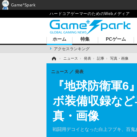
Game*Spark
ハードコアゲーマーのためのWebメディア
ホーム
特集
PCゲーム
アクセスランキング
ホーム
›
ニュース
›
発表
›
記事
›
写真・画像
ニュース
発表
『地球防衛軍6
ボ装備収録など
真・画像
戦闘用デコイとなった白上フブキ、百鬼