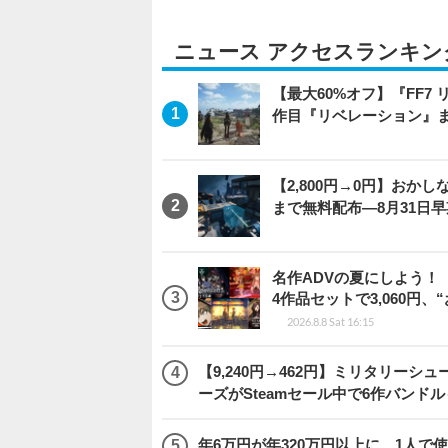
ニュース アクセスランキン
【最大60%オフ】『FF7 
作目『リベレーション』
【2,800円→0円】おかしな
まで無料配布―8月31日
名作ADVの夏にしよう！
4作品セットで3,060円、
2026.8.8 Sat 16:15
【9,240円→462円】ミリタリー
ーズがSteamセール中で6作バンド
年6万円が年320万円以上に…1人