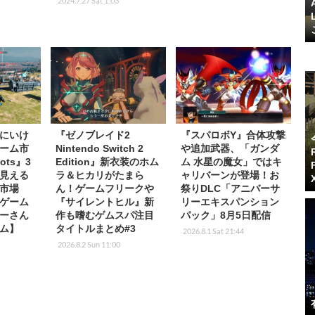
2024.7.27 Sat 1:03
にいけ
『ゼノブレイド2
『スパロボY』合体攻撃
ーム市
Nintendo Switch 2
や追加武器、「ガンダ
ots』3
Edition』新衣装のホム
ム 水星の魔女」ではキ
見える
ラ＆ヒカリがたまら
ャリバーンが登場！お
市場
ん！ゲームフリークや
祭りDLC「アニバーサ
ゲーム
『サイレントヒル』新
リーエキスパンション
ーさん
作も嗜むゲムスパ注目
パック」8月5日配信
ム】
タイトルまとめ#3
2026.8.1 Sat 21:44
2026.8.2 Sun 11:00