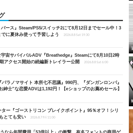
グ
リバース』Steam/PS5/スイッチ2にて8月12日までセール中！3
までに夏休み使って予習しよう
2026.8.8 Sat 19:30
宇宙サバイバルADV『Breathedge』Steamにて8月10日2時
早期アクセス開始の続編新トレイラー公開
2026.8.8 Sat 6:00
『パラノマサイト 本所七不思議』990円、『ダンガンロンパ』
“お紳士”な恋愛ADVは1,192円！【eショップのお薦めセール】
シューター『ゴーストリコン ブレイクポイント』95％オフ！シリ
ルもとても安い
2026.8.7 Fri 11:00
で使うなら年間費用「53倍以上」の衝撃、有名フォントの商用ゲ