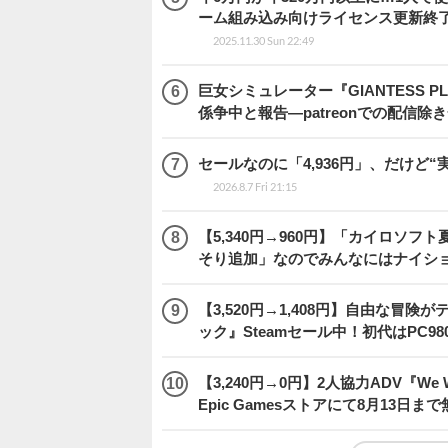
ーム組み込み向けライセンス更新終
2025.11.30 Sun 22:49
巨女シミュレーター『GIANTESS 
係争中と報告―patreonでの配信
セールなのに「4,936円」、だけど
2026.8.7 Fri 21:15
【5,340円→960円】「カイロソフ
そり追加」なのでみんなにはナイシ
【3,520円→1,408円】自由な冒
ック』Steamセール中！初代はPC98
【3,240円→0円】2人協力ADV『We We
Epic Gamesストアにて8月13日ま