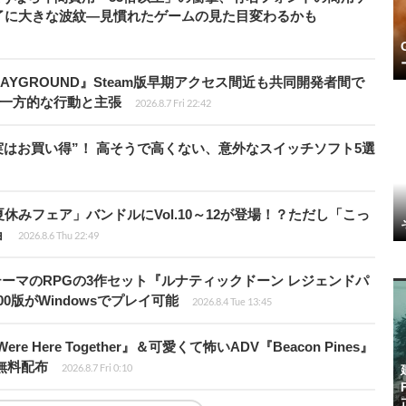
了に大きな波紋―見慣れたゲームの見た目変わるかも
PLAYGROUND』Steam版早期アクセス間近も共同開発者間で
除き一方的な行動と主張
2026.8.7 Fri 22:42
“実はお買い得”！ 高そうで高くない、意外なスイッチソフト5選
ト夏休みフェア」バンドルにVol.10～12が登場！？ただし「こっ
ョ
2026.8.6 Thu 22:49
険がテーマのRPGの3作セット『ルナティックドーン レジェンドパ
00版がWindowsでプレイ可能
2026.8.4 Tue 13:45
re Here Together』＆可愛くて怖いADV『Beacon Pines』
で無料配布
2026.8.7 Fri 0:10