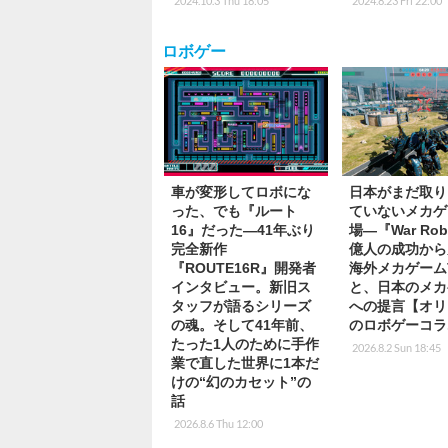
2024.10.3 Thu 18:05
2024.8.23 Fri 22:00
ロボゲー
車が変形してロボにな
日本がまだ取り
った、でも『ルート
ていないメカゲ
16』だった―41年ぶり
場―『War Rob
完全新作
億人の成功から
『ROUTE16R』開発者
海外メカゲーム
インタビュー。新旧ス
と、日本のメカ
タッフが語るシリーズ
への提言【オリ
の魂。そして41年前、
のロボゲーコラ
たった1人のために手作
2026.8.2 Sun 18:45
業で直した世界に1本だ
けの“幻のカセット”の
話
2026.8.6 Thu 12:00