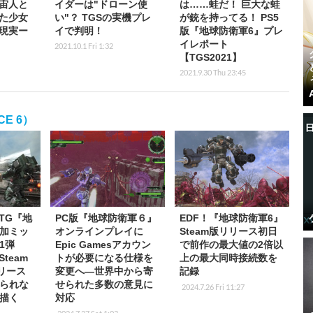
宙人と
イダーは"ドローン使
は……蛙だ！ 巨大な蛙
た少女
い"？ TGSの実機プレ
が銃を持ってる！ PS5
現実ー
イで判明！
版『地球防衛軍6』プレ
イレポート
2021.10.1 Fri 1:32
【TGS2021】
2021.9.30 Thu 23:45
CE 6）
TG『地
PC版『地球防衛軍６』
EDF！『地球防衛軍6』
加ミッ
オンラインプレイに
Steam版リリース初日
1弾
Epic Gamesアカウン
で前作の最大値の2倍以
Steam
トが必要になる仕様を
上の最大同時接続数を
リリース
変更へ―世界中から寄
記録
られな
せられた多数の意見に
2024.7.26 Fri 11:27
”描く
対応