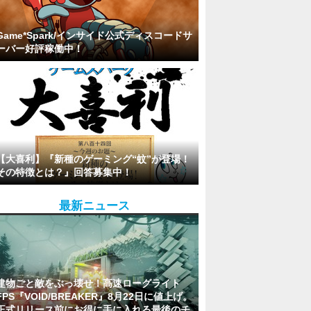
Game*Spark/インサイド公式ディスコードサ
ーバー好評稼働中！
【大喜利】『新種のゲーミング“蚊”が登場！
その特徴とは？』回答募集中！
最新ニュース
建物ごと敵をぶっ壊せ！高速ローグライト
FPS『VOID/BREAKER』8月22日に値上げ。
正式リリース前にお得に手に入れる最後のチ