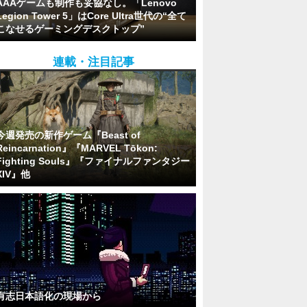
AAAゲームも制作も妥協なし。「Lenovo
Legion Tower 5」はCore Ultra世代の“全て
こなせるゲーミングデスクトップ”
連載・注目記事
今週発売の新作ゲーム『Beast of
Reincarnation』『MARVEL Tōkon:
Fighting Souls』『ファイナルファンタジー
XIV』他
有志日本語化の現場から