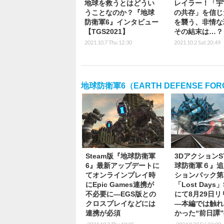
地球を救うとはどうい
レイラー！「宇
うことなのか？『地球
の共存」を信じ
防衛軍6』インタビュー
を襲う、非情な
【TGS2021】
その結末は…？
2021.10.7 Thu 12:30
2021.10.2 Sat 20:49
地球防衛軍6（EARTH DEFENSE FOR
Steam版『地球防衛軍
3DアクションS
6』最新アップデートに
球防衛軍６』追
てオンラインプレイ時
ションパック第
にEpic Games連携が
「Lost Days」
不必要に―EGS版との
にて8月29日
クロスプレイなどには
―本編では触れ
連携が必須
かった“前日譚