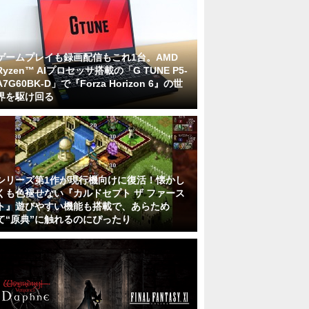
ゲームプレイも録画配信もこれ1台。AMD
Ryzen™ AIプロセッサ搭載の「G TUNE P5-
A7G60BK-D」で『Forza Horizon 6』の世
界を駆け回る
シリーズ第1作が現行機向けに復活！懐かし
くも色褪せない『カルドセプト ザ ファース
ト』遊びやすい機能も搭載で、あらため
て“原典”に触れるのにぴったり