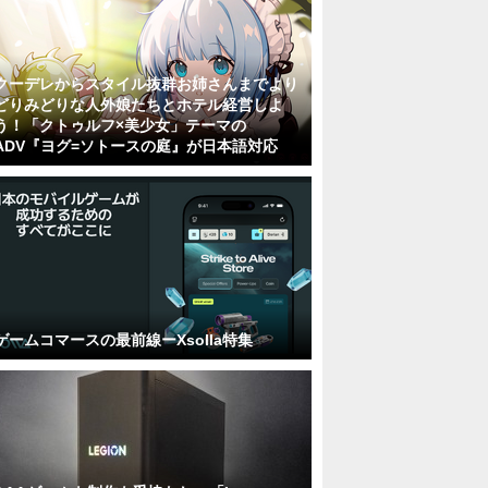
クーデレからスタイル抜群お姉さんまでより
どりみどりな人外娘たちとホテル経営しよ
う！「クトゥルフ×美少女」テーマの
ADV『ヨグ=ソトースの庭』が日本語対応
ゲームコマースの最前線ーXsolla特集