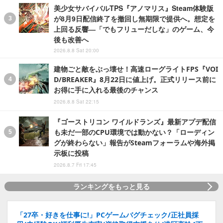
美少女サバイバルTPS『アノマリス』Steam体験版
が8月9日配信終了を撤回し無期限で提供へ。想定を
上回る反響―「でもフリューだしな」のゲーム、今
後も改善へ
2026.8.8 Sat 20:00
建物ごと敵をぶっ壊せ！高速ローグライトFPS『VOI
D/BREAKER』8月22日に値上げ。正式リリース前に
お得に手に入れる最後のチャンス
2026.8.8 Sat 22:15
『ゴーストリコン ワイルドランズ』最新アプデ配信
も未だ一部のCPU環境では動かない？「ローディン
グが終わらない」報告がSteamフォーラムや海外掲
示板に投稿
2026.8.7 Fri 17:45
ランキングをもっと見る
「27卒・好きを仕事に!」PCゲームバグチェック/正社員採