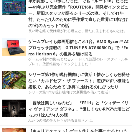
車が変形してロボになった、でも『ルート16』だった
―41年ぶり完全新作『ROUTE16R』開発者インタビュ
ー。新旧スタッフが語るシリーズの魂。そして41年
前、たった1人のために手作業で直した世界に1本だけ
の“幻のカセット”の話
長い時を経て受け継がれる過去と、新たに生まれるものとは。
ゲームプレイも録画配信もこれ1台。AMD Ryzen™ AI
プロセッサ搭載の「G TUNE P5-A7G60BK-D」で『Fo
rza Horizon 6』の世界を駆け回る
ゲーム＆制作の拠点となるノートPCで話題のレースタイトルを
プレイ。放熱性能もチェックしました！
シリーズ第1作が現行機向けに復活！懐かしくも色褪せ
ない『カルドセプト ザ ファースト』遊びやすい機能も
搭載で、あらためて“原典”に触れるのにぴったり
シリーズ第1作が現行機向けの新機能を備えて復活！
「冒険は楽しいものだ」 ─『FF11』と『ウィザードリ
ィ ヴァリアンツ ダフネ』、"優しくないRPG"の沼にど
っぷり沈んだ4人の話
ふたつの沼の住人たちが語る奥深さとは。
【キャリアクエスト】ゲーム作りを仕事にするという