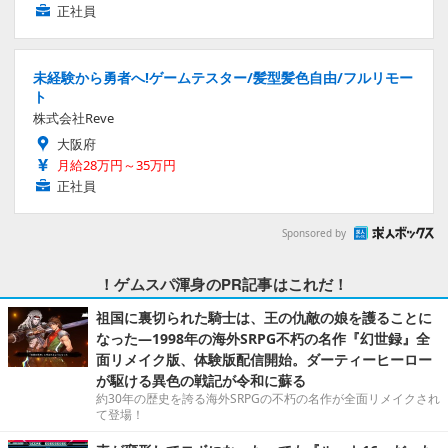
正社員
未経験から勇者へ!ゲームテスター/髪型髪色自由/フルリモー
ト
株式会社Reve
大阪府
月給28万円～35万円
正社員
Sponsored by
！ゲムスパ渾身のPR記事はこれだ！
祖国に裏切られた騎士は、王の仇敵の娘を護ることに
なった―1998年の海外SRPG不朽の名作『幻世録』全
面リメイク版、体験版配信開始。ダーティーヒーロー
が駆ける異色の戦記が令和に蘇る
約30年の歴史を誇る海外SRPGの不朽の名作が全面リメイクされ
て登場！