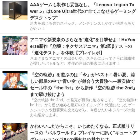
AAAゲームも制作も妥協なし。「Lenovo Legion To
wer 5」はCore Ultra世代の“全てこなせるゲーミング
デスクトップ”
迫力を感じる強力スペック。メンテナンスしやすい構造もあり
がたい！
アニマや新要素のさらなる“進化”を目撃せよ！HoYov
erse新作『崩壊：ネクサスアニマ』第2回βテストの
「進化テスト」を体験【プレイレポ】
さまざまなアニマとの出会いや、スキルによってさらに戦略性
が増したバトルなど、本作の注目の要素に迫ります！
『空の軌跡』を遊ぶのは「今」がベスト！暑い夏、涼
しい部屋の中で“青い空”が似合う大冒険へ―最安値で
セール中の『the 1st』から新作『空の軌跡 the 2nd』
まで駆け抜けよう
『空の軌跡 the 2nd』の発売が目前に迫る今こそ、『空の軌跡 t
he 1st』から遊び始める絶好のタイミング！ 快適になったゲー
ムシステムや新要素を交えながら、今遊びたい本シリーズの魅
力を紹介します。
かわいい…だからこそ、いじめたくなる。正式版リリ
ースの『パルワールド』プレイヤーに訊く“キュートア
グレッション×パル”の底知れぬ魅力とは