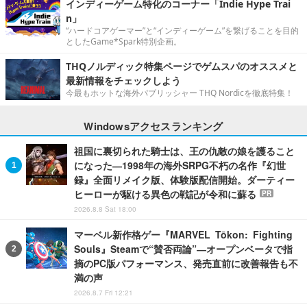
インディーゲーム特化のコーナー「Indie Hype Trai
n」
“ハードコアゲーマー”と“インディーゲーム”を繋げることを目的
としたGame*Spark特別企画。
THQノルディック特集ページでゲムスパのオススメと
最新情報をチェックしよう
今最もホットな海外パブリッシャー THQ Nordicを徹底特集！
Windowsアクセスランキング
祖国に裏切られた騎士は、王の仇敵の娘を護ること
になった―1998年の海外SRPG不朽の名作『幻世
録』全面リメイク版、体験版配信開始。ダーティー
ヒーローが駆ける異色の戦記が令和に蘇る
PR
2026.8.8 Sat 18:00
マーベル新作格ゲー『MARVEL Tōkon: Fighting
Souls』Steamで“賛否両論”―オープンベータで指
摘のPC版パフォーマンス、発売直前に改善報告も不
満の声
2026.8.7 Fri 12:21