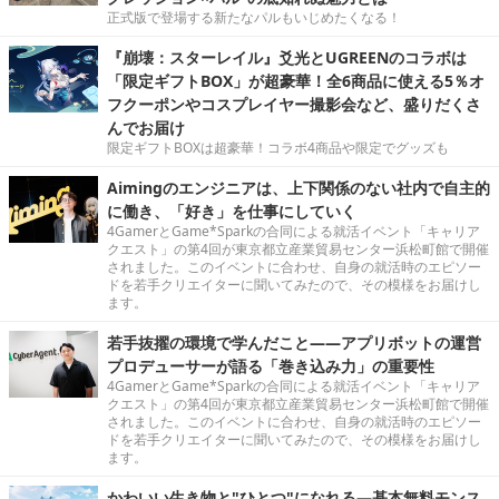
正式版で登場する新たなパルもいじめたくなる！
『崩壊：スターレイル』爻光とUGREENのコラボは
「限定ギフトBOX」が超豪華！全6商品に使える5％オ
フクーポンやコスプレイヤー撮影会など、盛りだくさ
んでお届け
限定ギフトBOXは超豪華！コラボ4商品や限定でグッズも
Aimingのエンジニアは、上下関係のない社内で自主的
に働き、「好き」を仕事にしていく
4GamerとGame*Sparkの合同による就活イベント「キャリア
クエスト」の第4回が東京都立産業貿易センター浜松町館で開催
されました。このイベントに合わせ、自身の就活時のエピソー
ドを若手クリエイターに聞いてみたので、その模様をお届けし
ます。
若手抜擢の環境で学んだこと――アプリボットの運営
プロデューサーが語る「巻き込み力」の重要性
4GamerとGame*Sparkの合同による就活イベント「キャリア
クエスト」の第4回が東京都立産業貿易センター浜松町館で開催
されました。このイベントに合わせ、自身の就活時のエピソー
ドを若手クリエイターに聞いてみたので、その模様をお届けし
ます。
かわいい生き物と"ひとつ"になれる―基本無料モンス