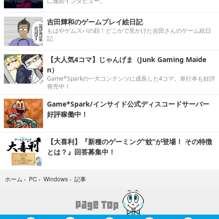
に連続インタビュー。
吉田輝和のゲームプレイ絵日記
もはやゲムスパの顔！どこかで見かけた吉田さんのゲーム絵日
記
【大人気4コマ】じゃんげま（Junk Gaming Maide
n）
Game*Sparkの一大コンテンツに成長した4コマ。単行本も好評
発売中！
Game*Spark/インサイド公式ディスコードサーバー
好評稼働中！
【大喜利】『新種のゲーミング“蚊”が登場！ その特徴
とは？』回答募集中！
記事
ホーム
›
PC
›
Windows
›