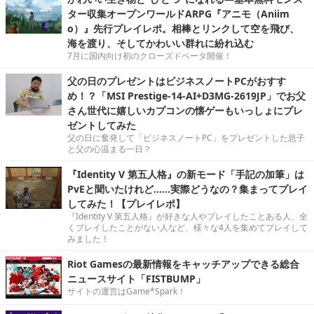
ター収集オープンワールドARPG『アニモ（Aniim
o）』先行プレイレポ。相棒とリンクして空を飛び、
海を渡り、そしてかわいい群れに紛れ込む
7月に国内向け初のクローズドベータ開催！
父の日のプレゼントはビジネスノートPCがおすす
め！？「MSI Prestige-14-AI+D3MG-2619JP」でお父
さん世代に嬉しいカプコンの懐ゲーもいっしょにプレ
ゼントしてみた
父の日に奮発して「ビジネスノートPC」をプレゼントした息子
と父の心温まる一日？
『Identity V 第五人格』の新モード「手記の加筆」は
PvEと聞いたけれど……実際どうなの？集まってプレイ
してみた！【プレイレポ】
『Identity V 第五人格』が好きな人やプレイしたことある人、全
くプレイしたことがない人など、様々な4人を集めてプレイして
みました！
Riot Gamesの最新情報をキャッチアップできる総合
ニュースサイト「FISTBUMP」
サイトの運営はGame*Spark！