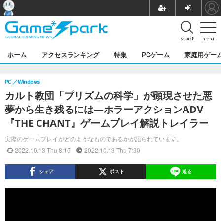
search
menu
ホーム
アクセスランキング
特集
PCゲーム
家庭用ゲー
PC
Windows
カルト教団「プリズムの科学」が顕現させた悪
夢から生き残るには―ホラーアクションADV
『THE CHANT』ゲームプレイ解説トレイラー
実際のゲームプレイがどのようなものであるかが語られています。
2022.10.13 Thu 8:15
2022.10.13 Thu 7:30
シェア
ポスト
送る