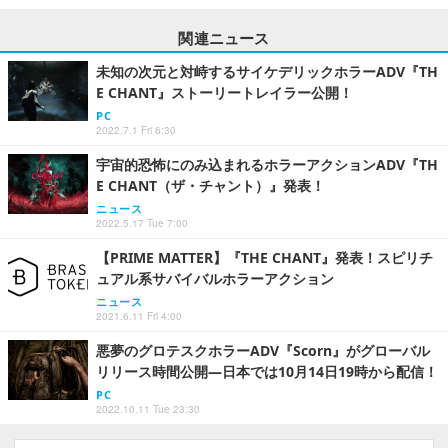
関連ニュース
未知の次元と対峙するサイケデリックホラーADV『TH
E CHANT』ストーリートレイラー公開！
PC
2022.7.1 Fri 6:30
宇宙的恐怖にのみ込まれるホラーアクションADV『TH
E CHANT（ザ・チャント）』発表！
ニュース
2022.5.17 Tue 7:00
【PRIME MATTER】『THE CHANT』発表！スピリチ
ュアル系サバイバルホラーアクション
ニュース
2021.6.11 Fri 4:00
悪夢のグロテスクホラーADV『Scorn』がグローバル
リリース時間公開―日本では10月14日19時から配信！
PC
2022.10.11 Tue 23:30