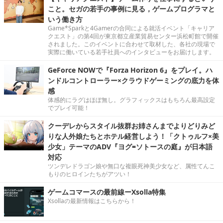
こと。セガの若手の事例に見る，ゲームプログラマと
いう働き方
Game*Sparkと4Gamerの合同による就活イベント「キャリア
クエスト」の第4回が東京都立産業貿易センター浜松町館で開催
されました。このイベントに合わせて取材した、各社の現場で
実際に働いている若手社員へのインタビューをお届けします。
GeForce NOWで『Forza Horizon 6』をプレイ。ハ
ンドルコントローラー×クラウドゲーミングの底力を体
感
体感的にラグはほぼ無し。グラフィックスはもちろん最高設定
でプレイ可能！
クーデレからスタイル抜群お姉さんまでよりどりみど
りな人外娘たちとホテル経営しよう！「クトゥルフ×美
少女」テーマのADV『ヨグ=ソトースの庭』が日本語
対応
ツンデレドラゴン娘や無口な複眼死神美少女など、属性てんこ
もりのヒロインたちがアツい！
ゲームコマースの最前線ーXsolla特集
Xsollaの最新情報はこちらから！