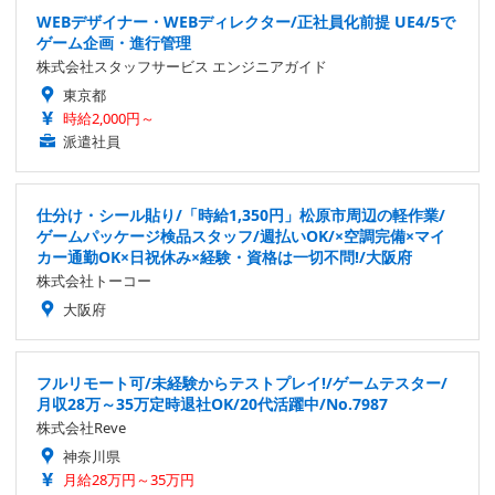
WEBデザイナー・WEBディレクター/正社員化前提 UE4/5で
ゲーム企画・進行管理
株式会社スタッフサービス エンジニアガイド
東京都
時給2,000円～
派遣社員
仕分け・シール貼り/「時給1,350円」松原市周辺の軽作業/
ゲームパッケージ検品スタッフ/週払いOK/×空調完備×マイ
カー通勤OK×日祝休み×経験・資格は一切不問!/大阪府
株式会社トーコー
大阪府
フルリモート可/未経験からテストプレイ!/ゲームテスター/
月収28万～35万定時退社OK/20代活躍中/No.7987
株式会社Reve
神奈川県
月給28万円～35万円