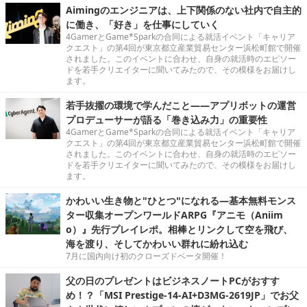
Aimingのエンジニアは、上下関係のない社内で自主的
に働き、「好き」を仕事にしていく
4GamerとGame*Sparkの合同による就活イベント「キャリア
クエスト」の第4回が東京都立産業貿易センター浜松町館で開催
されました。このイベントに合わせ、自身の就活時のエピソー
ドを若手クリエイターに聞いてみたので、その模様をお届けし
ます。
若手抜擢の環境で学んだこと――アプリボットの運営
プロデューサーが語る「巻き込み力」の重要性
4GamerとGame*Sparkの合同による就活イベント「キャリア
クエスト」の第4回が東京都立産業貿易センター浜松町館で開催
されました。このイベントに合わせ、自身の就活時のエピソー
ドを若手クリエイターに聞いてみたので、その模様をお届けし
ます。
かわいい生き物と"ひとつ"になれる―基本無料モンス
ター収集オープンワールドARPG『アニモ（Aniim
o）』先行プレイレポ。相棒とリンクして空を飛び、
海を渡り、そしてかわいい群れに紛れ込む
7月に国内向け初のクローズドベータ開催！
父の日のプレゼントはビジネスノートPCがおすす
め！？「MSI Prestige-14-AI+D3MG-2619JP」でお父