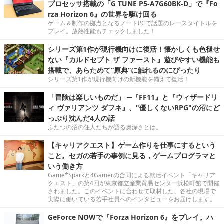
プロセッサ搭載の「G TUNE P5-A7G60BK-D」で『Fo
rza Horizon 6』の世界を駆け回る
ゲーム＆制作の拠点となるノートPCで話題のレースタイトルを
プレイ。放熱性能もチェックしました！
シリーズ第1作が現行機向けに復活！懐かしくも色褪せ
ない『カルドセプト ザ ファースト』遊びやすい機能も
搭載で、あらためて“原典”に触れるのにぴったり
シリーズ第1作が現行機向けの新機能を備えて復活！
「冒険は楽しいものだ」 ─『FF11』と『ウィザードリ
ィ ヴァリアンツ ダフネ』、"優しくないRPG"の沼にど
っぷり沈んだ4人の話
ふたつの沼の住人たちが語る奥深さとは。
【キャリアクエスト】ゲーム作りを仕事にするという
こと。セガの若手の事例に見る，ゲームプログラマと
いう働き方
Game*Sparkと4Gamerの合同による就活イベント「キャリア
クエスト」の第4回が東京都立産業貿易センター浜松町館で開催
されました。このイベントに合わせて取材した、各社の現場で
実際に働いている若手社員へのインタビューをお届けします。
GeForce NOWで『Forza Horizon 6』をプレイ。ハ