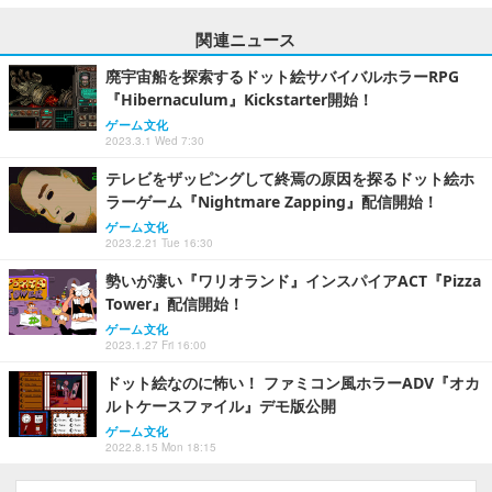
関連ニュース
廃宇宙船を探索するドット絵サバイバルホラーRPG
『Hibernaculum』Kickstarter開始！
ゲーム文化
2023.3.1 Wed 7:30
テレビをザッピングして終焉の原因を探るドット絵ホ
ラーゲーム『Nightmare Zapping』配信開始！
ゲーム文化
2023.2.21 Tue 16:30
勢いが凄い『ワリオランド』インスパイアACT『Pizza
Tower』配信開始！
ゲーム文化
2023.1.27 Fri 16:00
ドット絵なのに怖い！ ファミコン風ホラーADV『オカ
ルトケースファイル』デモ版公開
ゲーム文化
2022.8.15 Mon 18:15