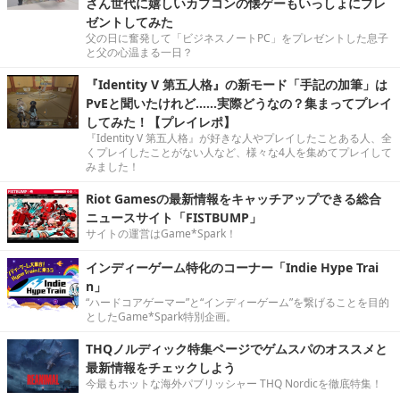
さん世代に嬉しいカプコンの懐ゲーもいっしょにプレ
ゼントしてみた
父の日に奮発して「ビジネスノートPC」をプレゼントした息子
と父の心温まる一日？
『Identity V 第五人格』の新モード「手記の加筆」は
PvEと聞いたけれど……実際どうなの？集まってプレイ
してみた！【プレイレポ】
『Identity V 第五人格』が好きな人やプレイしたことある人、全
くプレイしたことがない人など、様々な4人を集めてプレイして
みました！
Riot Gamesの最新情報をキャッチアップできる総合
ニュースサイト「FISTBUMP」
サイトの運営はGame*Spark！
インディーゲーム特化のコーナー「Indie Hype Trai
n」
“ハードコアゲーマー”と“インディーゲーム”を繋げることを目的
としたGame*Spark特別企画。
THQノルディック特集ページでゲムスパのオススメと
最新情報をチェックしよう
今最もホットな海外パブリッシャー THQ Nordicを徹底特集！