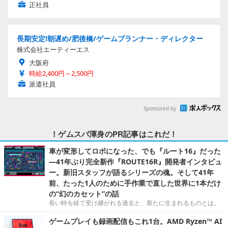
正社員
長期安定!朝遅め/肥後橋/ゲームプランナー・ディレクター
株式会社エーティーエス
大阪府
時給2,400円～2,500円
派遣社員
Sponsored by
！ゲムスパ渾身のPR記事はこれだ！
車が変形してロボになった、でも『ルート16』だった
―41年ぶり完全新作『ROUTE16R』開発者インタビュ
ー。新旧スタッフが語るシリーズの魂。そして41年
前、たった1人のために手作業で直した世界に1本だけ
の“幻のカセット”の話
長い時を経て受け継がれる過去と、新たに生まれるものとは。
ゲームプレイも録画配信もこれ1台。AMD Ryzen™ AI