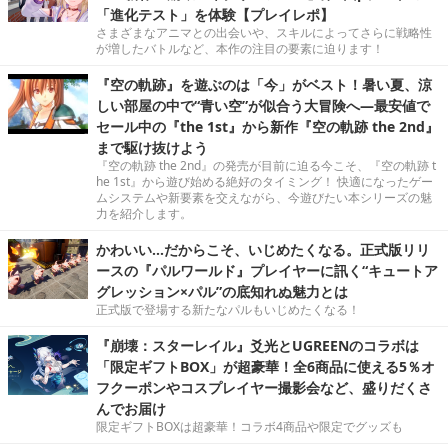
「進化テスト」を体験【プレイレポ】
さまざまなアニマとの出会いや、スキルによってさらに戦略性
が増したバトルなど、本作の注目の要素に迫ります！
『空の軌跡』を遊ぶのは「今」がベスト！暑い夏、涼
しい部屋の中で“青い空”が似合う大冒険へ―最安値で
セール中の『the 1st』から新作『空の軌跡 the 2nd』
まで駆け抜けよう
『空の軌跡 the 2nd』の発売が目前に迫る今こそ、『空の軌跡 t
he 1st』から遊び始める絶好のタイミング！ 快適になったゲー
ムシステムや新要素を交えながら、今遊びたい本シリーズの魅
力を紹介します。
かわいい…だからこそ、いじめたくなる。正式版リリ
ースの『パルワールド』プレイヤーに訊く“キュートア
グレッション×パル”の底知れぬ魅力とは
正式版で登場する新たなパルもいじめたくなる！
『崩壊：スターレイル』爻光とUGREENのコラボは
「限定ギフトBOX」が超豪華！全6商品に使える5％オ
フクーポンやコスプレイヤー撮影会など、盛りだくさ
んでお届け
限定ギフトBOXは超豪華！コラボ4商品や限定でグッズも