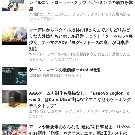
ンドルコントローラー×クラウドゲーミングの底力を体
感
体感的にラグはほぼ無し。グラフィックスはもちろん最高設定
でプレイ可能！
クーデレからスタイル抜群お姉さんまでよりどりみど
りな人外娘たちとホテル経営しよう！「クトゥルフ×美
少女」テーマのADV『ヨグ=ソトースの庭』が日本語
対応
ツンデレドラゴン娘や無口な複眼死神美少女など、属性てんこ
もりのヒロインたちがアツい！
ゲームコマースの最前線ーXsolla特集
Xsollaの最新情報はこちらから！
AAAゲームも制作も妥協なし。「Lenovo Legion To
wer 5」はCore Ultra世代の“全てこなせるゲーミング
デスクトップ”
迫力を感じる強力スペック。メンテナンスしやすい構造もあり
がたい！
アニマや新要素のさらなる“進化”を目撃せよ！HoYov
erse新作『崩壊：ネクサスアニマ』第2回βテストの