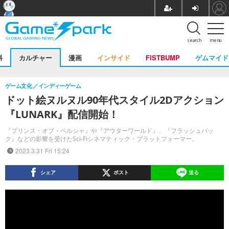
search
menu
料
カルチャー
漫画
インサイド
FISTBUMP
ゲムマイド
ゲーム文化
インディーゲーム
ドット絵ヌルヌル90年代スタイル2Dアクション
『LUNARK』配信開始！
『プリンス・オブ・ペルシャ』や『アウターワールド』、『フラッシュバッ
ク』などの影響を受けたSci-Fiシネマティック・プラットフォーマー。
2023.3.31 Fri 15:24
シェア
ポスト
送る