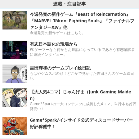
連載・注目記事
今週発売の新作ゲーム『Beast of Reincarnation』
『MARVEL Tōkon: Fighting Souls』『ファイナルフ
ァンタジーXIV』他
今週発売の新作ゲームはこちら。
有志日本語化の現場から
PCゲーマーなら何かとお世話になっているであろう有志翻訳者
に連続インタビュー。
吉田輝和のゲームプレイ絵日記
もはやゲムスパの顔！どこかで見かけた吉田さんのゲーム絵日
記
【大人気4コマ】じゃんげま（Junk Gaming Maide
n）
Game*Sparkの一大コンテンツに成長した4コマ。単行本も好評
発売中！
Game*Spark/インサイド公式ディスコードサーバー
好評稼働中！