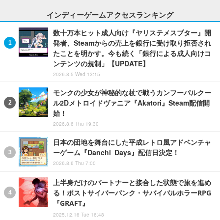
インディーゲームアクセスランキング
数十万本ヒット成人向け『ヤリステメスブター』開
発者、Steamからの売上を銀行に受け取り拒否され
たことを明かす。今も続く「銀行による成人向けコ
ンテンツの規制」【UPDATE】
2026.8.5 Wed 13:15
モンクの少女が神秘的な杖で戦うカンフーパルクー
ル2Dメトロイドヴァニア『Akatori』Steam配信開
始！
2026.8.6 Thu 19:30
日本の団地を舞台にした平成レトロ風アドベンチャ
ーゲーム『Danchi Days』配信日決定！
2026.8.6 Thu 7:00
上半身だけのパートナーと接合した状態で旅を進め
る！ポストサイバーパンク・サバイバルホラーRPG
『GRAFT』
2025.12.16 Tue 16:48