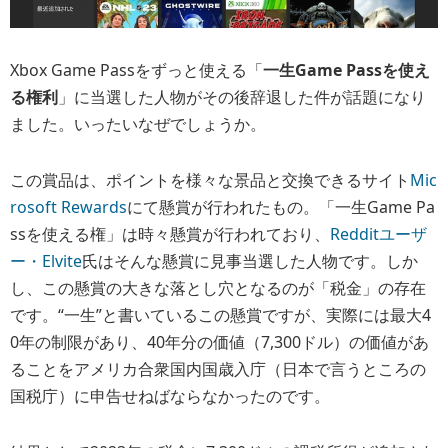
Xbox Game Passをずっと使える「
一生Game Passを使え
る権利
」に当選した人物がその後辞退した件が話題になり
ました。いったいなぜでしょうか。
この賞品は、ポイントを様々な景品と交換できるサイト
Mic
rosoft Rewards
にて懸賞が行われたもの。「一生Game Pa
ssを使える権」は時々懸賞が行われており、
Redditユーザ
ー・Elvite
氏はそんな懸賞に見事当選した人物です。しか
し、この懸賞の大きな落とし穴となるのが「税金」の存在
です。“一生”と書いているこの懸賞ですが、実際には最大4
0年の制限があり、40年分の価値（7,300ドル）の価値があ
ることをアメリカ合衆国内国歳入庁（日本で言うところの
国税庁）に申告せねばならなかったのです。