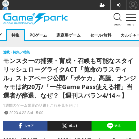
search
menu
グ
特集
PCゲーム
家庭用ゲーム
セール/無料
カルチャ
連載・特集
特集
モンスターの捕獲・育成・召喚も可能なスタイ
リッシュローグライクACT『蒐命のラスティ
ル』ストアページ公開/「ポケカ」高騰、ナンジ
ャモは約20万/「一生Game Pass使える権」当
選者が辞退、なぜ？【週刊スパラン4/14～】
1週間のゲーム業界の話題もこれを見るだけ！
2023.4.22 Sat 15:00
シェア
ポスト
送る