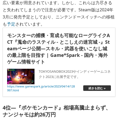
広い要素が用意されています。しかし、これらは力尽きる
と失われてしまうので注意が必要です。Steam版は2024年
3月に発売予定としており、ニンテンドースイッチへの移植
も
予定
されています。
モンスターの捕獲・育成も可能なローグライクA
CT『蒐命のラスティル - とこしえの迷宮城 -』St
eamページ公開―スキル・武器を使いこなし城
の最上階を目指す | Game*Spark - 国内・海外
ゲーム情報サイト
TOKYOSANDBOX2023やインディーゲームコネ
クト2023に出展予定です。
https://www.gamespark.jp/article/2023/04/14/128
続きを読む »
997.html
4位―
『ポケモンカード』相場高騰止まらず、
ナンジャモは約26万円