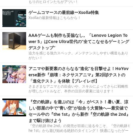
もりのヒロインたちがアツい！
ゲームコマースの最前線ーXsolla特集
Xsollaの最新情報はこちらから！
AAAゲームも制作も妥協なし。「Lenovo Legion To
wer 5」はCore Ultra世代の“全てこなせるゲーミング
デスクトップ”
迫力を感じる強力スペック。メンテナンスしやすい構造もあり
がたい！
アニマや新要素のさらなる“進化”を目撃せよ！HoYov
erse新作『崩壊：ネクサスアニマ』第2回βテストの
「進化テスト」を体験【プレイレポ】
さまざまなアニマとの出会いや、スキルによってさらに戦略性
が増したバトルなど、本作の注目の要素に迫ります！
『空の軌跡』を遊ぶのは「今」がベスト！暑い夏、涼
しい部屋の中で“青い空”が似合う大冒険へ―最安値で
セール中の『the 1st』から新作『空の軌跡 the 2nd』
まで駆け抜けよう
『空の軌跡 the 2nd』の発売が目前に迫る今こそ、『空の軌跡 t
he 1st』から遊び始める絶好のタイミング！ 快適になったゲー