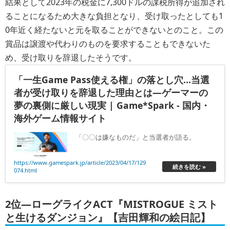
結果として2023年の税金に7,300ドルの課税所得が追加され
ることになるため大きな負担となり、受け取ったとしても1
0年近く経たないと元を取ることができないとのこと。この
賞品は譲渡や代わりのものを要求することもできないた
め、受け取りを辞退したそうです。
「一生Game Pass使える権」の落とし穴…当選
者が受け取りを辞退した理由とは―ゲーマーの
夢の裏側に厳しい現実 | Game*Spark - 国内・
海外ゲーム情報サイト
「〇〇は嫌なものだ」と当選者が語る。
https://www.gamespark.jp/article/2023/04/17/129
続きを読む »
074.html
2位―ローグライクACT『MISTROGUE ミスト
と生けるダンジョン』【吉田輝和の絵日記】