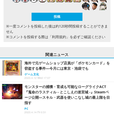
※一度コメントを投稿した後は約120秒間投稿することができま
せん
※コメントを投稿する際は
「利用規約」
を必ずご確認ください
関連ニュース
海外で元ゲームショップ店員が「ポケモンカード」を
窃盗する事件―今月には東京・池袋でも
ゲーム文化
2023.4.12 Wed 17:07
モンスターの捕獲・育成も可能なローグライクACT
『蒐命のラスティル - とこしえの迷宮城 -』Steamペ
ージ公開―スキル・武器を使いこなし城の最上階を目
指す
PC
2023.4.14 Fri 0:51