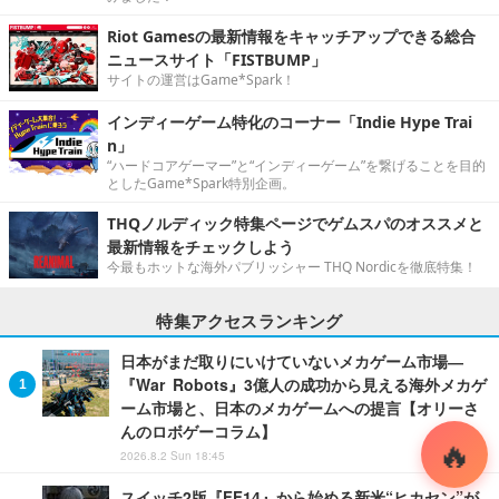
Riot Gamesの最新情報をキャッチアップできる総合
ニュースサイト「FISTBUMP」
サイトの運営はGame*Spark！
インディーゲーム特化のコーナー「Indie Hype Trai
n」
“ハードコアゲーマー”と“インディーゲーム”を繋げることを目的
としたGame*Spark特別企画。
THQノルディック特集ページでゲムスパのオススメと
最新情報をチェックしよう
今最もホットな海外パブリッシャー THQ Nordicを徹底特集！
特集アクセスランキング
日本がまだ取りにいけていないメカゲーム市場―
『War Robots』3億人の成功から見える海外メカゲ
ーム市場と、日本のメカゲームへの提言【オリーさ
んのロボゲーコラム】
2026.8.2 Sun 18:45
スイッチ2版『FF14』から始める新米“ヒカセン”が