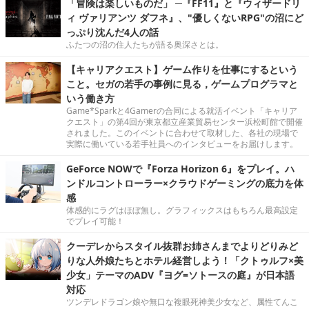
「冒険は楽しいものだ」 ─『FF11』と『ウィザードリ
ィ ヴァリアンツ ダフネ』、"優しくないRPG"の沼にど
っぷり沈んだ4人の話
ふたつの沼の住人たちが語る奥深さとは。
【キャリアクエスト】ゲーム作りを仕事にするという
こと。セガの若手の事例に見る，ゲームプログラマと
いう働き方
Game*Sparkと4Gamerの合同による就活イベント「キャリア
クエスト」の第4回が東京都立産業貿易センター浜松町館で開催
されました。このイベントに合わせて取材した、各社の現場で
実際に働いている若手社員へのインタビューをお届けします。
GeForce NOWで『Forza Horizon 6』をプレイ。ハ
ンドルコントローラー×クラウドゲーミングの底力を体
感
体感的にラグはほぼ無し。グラフィックスはもちろん最高設定
でプレイ可能！
クーデレからスタイル抜群お姉さんまでよりどりみど
りな人外娘たちとホテル経営しよう！「クトゥルフ×美
少女」テーマのADV『ヨグ=ソトースの庭』が日本語
対応
ツンデレドラゴン娘や無口な複眼死神美少女など、属性てんこ