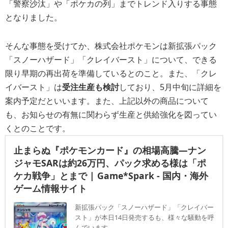
「警察沙汰」や「ポケカの列」までトレンド入りする事態
となりました。
そんな事態を受けてか、株式会社ポケモンは新拡張パック
「スノーハザード」「クレイバースト」について、できる
限り早期の再出荷を準備しているとのこと。また、「クレ
イバースト」は
受注生産も検討
しており、5月中旬に詳細を
案内予定だといいます。また、上記以外の商品について
も、お知らせの有無に関わらず生産と供給強化を図ってい
くとのことです。
止まらぬ『ポケモンカード』の相場高騰―ナン
ジャモSARは約26万円、パック求める様は「ポ
ケカ戦争」とまで | Game*Spark - 国内・海外
ゲーム情報サイト
新拡張パック「スノーハザード」「クレイバー
スト」が本日14日発売するも、様々な騒動を呼
んでいます。