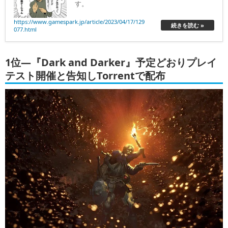
す。
https://www.gamespark.jp/article/2023/04/17/129
続きを読む »
077.html
1位―『Dark and Darker』予定どおりプレイ
テスト開催と告知しTorrentで配布