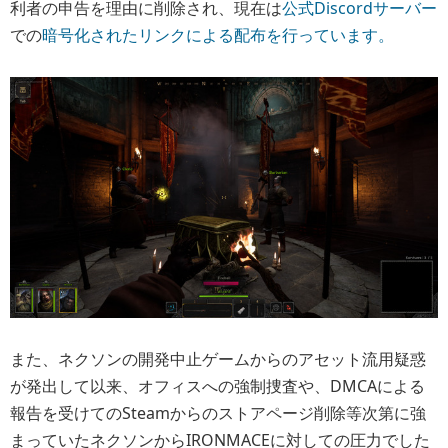
利者の申告を理由に削除され、現在は
公式Discordサーバー
での
暗号化されたリンクによる配布を行っています。
また、ネクソンの開発中止ゲームからのアセット流用疑惑
が発出して以来、オフィスへの強制捜査や、DMCAによる
報告を受けてのSteamからのストアページ削除等次第に強
まっていたネクソンからIRONMACEに対しての圧力でした