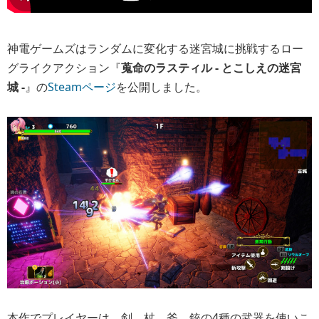
神電ゲームズはランダムに変化する迷宮城に挑戦するロー
グライクアクション『
蒐命のラスティル - とこしえの迷宮
城 -
』の
Steamページ
を公開しました。
本作でプレイヤーは、剣、杖、斧、銃の4種の武器を使いこ