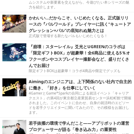
ムシステムや新要素を交えながら、今遊びたい本シリーズの魅
力を紹介します。
かわいい…だからこそ、いじめたくなる。正式版リリ
ースの『パルワールド』プレイヤーに訊く“キュートア
グレッション×パル”の底知れぬ魅力とは
正式版で登場する新たなパルもいじめたくなる！
『崩壊：スターレイル』爻光とUGREENのコラボは
「限定ギフトBOX」が超豪華！全6商品に使える5％オ
フクーポンやコスプレイヤー撮影会など、盛りだくさ
んでお届け
限定ギフトBOXは超豪華！コラボ4商品や限定でグッズも
Aimingのエンジニアは、上下関係のない社内で自主的
に働き、「好き」を仕事にしていく
4GamerとGame*Sparkの合同による就活イベント「キャリア
クエスト」の第4回が東京都立産業貿易センター浜松町館で開催
されました。このイベントに合わせ、自身の就活時のエピソー
ドを若手クリエイターに聞いてみたので、その模様をお届けし
ます。
若手抜擢の環境で学んだこと――アプリボットの運営
プロデューサーが語る「巻き込み力」の重要性