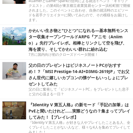
4GamerとGame*Sparkの合同による就活イベント「キャリア
クエスト」の第4回が東京都立産業貿易センター浜松町館で開催
されました。このイベントに合わせ、自身の就活時のエピソー
ドを若手クリエイターに聞いてみたので、その模様をお届けし
ます。
かわいい生き物と"ひとつ"になれる―基本無料モンス
ター収集オープンワールドARPG『アニモ（Aniim
o）』先行プレイレポ。相棒とリンクして空を飛び、
海を渡り、そしてかわいい群れに紛れ込む
7月に国内向け初のクローズドベータ開催！
父の日のプレゼントはビジネスノートPCがおすす
め！？「MSI Prestige-14-AI+D3MG-2619JP」でお父
さん世代に嬉しいカプコンの懐ゲーもいっしょにプレ
ゼントしてみた
父の日に奮発して「ビジネスノートPC」をプレゼントした息子
と父の心温まる一日？
『Identity V 第五人格』の新モード「手記の加筆」は
PvEと聞いたけれど……実際どうなの？集まってプレイ
してみた！【プレイレポ】
『Identity V 第五人格』が好きな人やプレイしたことある人、全
くプレイしたことがない人など、様々な4人を集めてプレイして
みました！