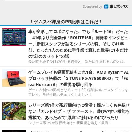
Sponsored by
！ゲムスパ渾身のPR記事はこれだ！
車が変形してロボになった、でも『ルート16』だった
―41年ぶり完全新作『ROUTE16R』開発者インタビュ
ー。新旧スタッフが語るシリーズの魂。そして41年
前、たった1人のために手作業で直した世界に1本だけ
の“幻のカセット”の話
長い時を経て受け継がれる過去と、新たに生まれるものとは。
ゲームプレイも録画配信もこれ1台。AMD Ryzen™ AI
プロセッサ搭載の「G TUNE P5-A7G60BK-D」で『Fo
rza Horizon 6』の世界を駆け回る
ゲーム＆制作の拠点となるノートPCで話題のレースタイトルを
プレイ。放熱性能もチェックしました！
シリーズ第1作が現行機向けに復活！懐かしくも色褪せ
ない『カルドセプト ザ ファースト』遊びやすい機能も
搭載で、あらためて“原典”に触れるのにぴったり
シリーズ第1作が現行機向けの新機能を備えて復活！