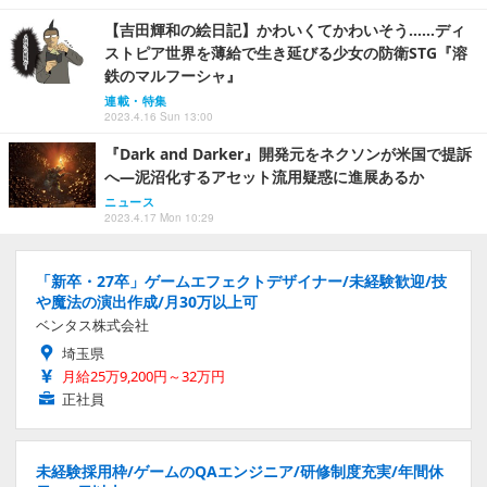
【吉田輝和の絵日記】かわいくてかわいそう……ディ
ストピア世界を薄給で生き延びる少女の防衛STG『溶
鉄のマルフーシャ』
連載・特集
2023.4.16 Sun 13:00
『Dark and Darker』開発元をネクソンが米国で提訴
へ―泥沼化するアセット流用疑惑に進展あるか
ニュース
2023.4.17 Mon 10:29
「新卒・27卒」ゲームエフェクトデザイナー/未経験歓迎/技
や魔法の演出作成/月30万以上可
ベンタス株式会社
埼玉県
月給25万9,200円～32万円
正社員
未経験採用枠/ゲームのQAエンジニア/研修制度充実/年間休