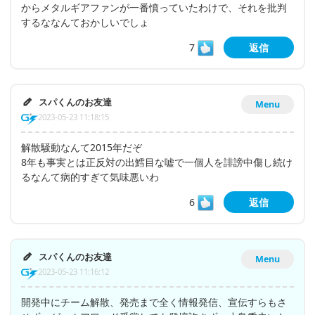
からメタルギアファンが一番憤っていたわけで、それを批判
するななんておかしいでしょ
7
返信
スパくんのお友達
Menu
2023-05-23 11:18:15
解散騒動なんて2015年だぞ
8年も事実とは正反対の出鱈目な嘘で一個人を誹謗中傷し続け
るなんて病的すぎて気味悪いわ
6
返信
スパくんのお友達
Menu
2023-05-23 11:16:12
開発中にチーム解散、発売まで全く情報発信、宣伝すらもさ