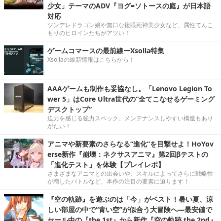
少女」テーマのADV『ヨグ=ソトースの庭』が日本語
対応
ツンデレドラゴン娘や無口な複眼死神美少女など、属性てんこ
もりのヒロインたちがアツい！
ゲームコマースの最前線ーXsolla特集
Xsollaの最新情報はこちらから！
AAAゲームも制作も妥協なし。「Lenovo Legion To
wer 5」はCore Ultra世代の“全てこなせるゲーミング
デスクトップ”
迫力を感じる強力スペック。メンテナンスしやすい構造もあり
がたい！
アニマや新要素のさらなる“進化”を目撃せよ！HoYov
erse新作『崩壊：ネクサスアニマ』第2回βテストの
「進化テスト」を体験【プレイレポ】
さまざまなアニマとの出会いや、スキルによってさらに戦略性
が増したバトルなど、本作の注目の要素に迫ります！
『空の軌跡』を遊ぶのは「今」がベスト！暑い夏、涼
しい部屋の中で“青い空”が似合う大冒険へ―最安値で
セール中の『the 1st』から新作『空の軌跡 the 2nd』