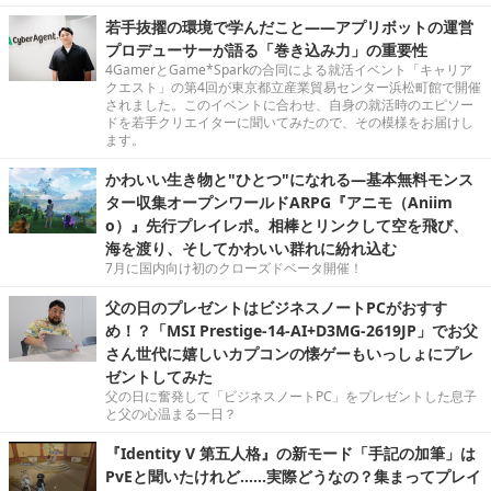
若手抜擢の環境で学んだこと――アプリボットの運営
プロデューサーが語る「巻き込み力」の重要性
4GamerとGame*Sparkの合同による就活イベント「キャリア
クエスト」の第4回が東京都立産業貿易センター浜松町館で開催
されました。このイベントに合わせ、自身の就活時のエピソー
ドを若手クリエイターに聞いてみたので、その模様をお届けし
ます。
かわいい生き物と"ひとつ"になれる―基本無料モンス
ター収集オープンワールドARPG『アニモ（Aniim
o）』先行プレイレポ。相棒とリンクして空を飛び、
海を渡り、そしてかわいい群れに紛れ込む
7月に国内向け初のクローズドベータ開催！
父の日のプレゼントはビジネスノートPCがおすす
め！？「MSI Prestige-14-AI+D3MG-2619JP」でお父
さん世代に嬉しいカプコンの懐ゲーもいっしょにプレ
ゼントしてみた
父の日に奮発して「ビジネスノートPC」をプレゼントした息子
と父の心温まる一日？
『Identity V 第五人格』の新モード「手記の加筆」は
PvEと聞いたけれど……実際どうなの？集まってプレイ