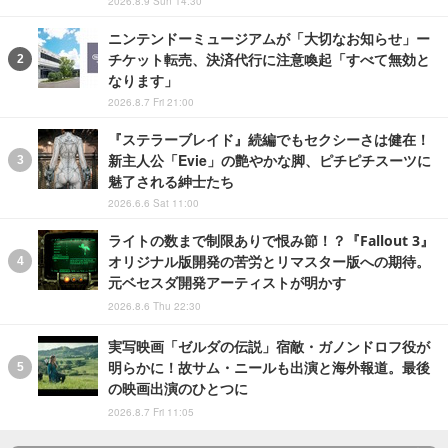
2026.8.9 Sun 14:30
ニンテンドーミュージアムが「大切なお知らせ」ー
チケット転売、決済代行に注意喚起「すべて無効と
なります」
2026.8.7 Fri 21:00
『ステラーブレイド』続編でもセクシーさは健在！
新主人公「Evie」の艶やかな脚、ピチピチスーツに
魅了される紳士たち
2026.6.6 Sat 11:00
ライトの数まで制限ありで恨み節！？『Fallout 3』
オリジナル版開発の苦労とリマスター版への期待。
元ベセスダ開発アーティストが明かす
2026.8.6 Thu 22:30
実写映画「ゼルダの伝説」宿敵・ガノンドロフ役が
明らかに！故サム・ニールも出演と海外報道。最後
の映画出演のひとつに
2026.8.7 Fri 11:05