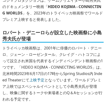
コジマプロダクションは、ゲームクリエイター小島秀夫氏
のドキュメンタリー映画「
HIDEO KOJIMA - CONNECTIN
G WORLDS
」を、2023年のトライベッカ映画祭でワールド
プレミア上映すると発表しました。
ロバート・デニーロらが設立した映画祭に小島
秀夫氏が登場
トライベッカ映画祭は、2001年に俳優のロバート・デニー
ロ、ジェーン・ローゼンタール、クレイグ・ハトコフによ
って設立され米国を代表するインディペンデント映画祭の1
つです。「HIDEO KOJIMA - CONNECTING WORLDS」は、
北米時間2023年6月17日の17時からSpring Studios内 Inde
ed Theaterにて
上映予定
となっています。ワールドプレミ
ア上映ではスペシャルイベントとして小島秀夫氏が登壇
し、映像に関するトークや来場者とのQ＆Aセッションが行
われる予定です。