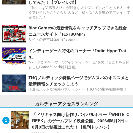
してみた！【プレイレポ】
『Identity V 第五人格』が好きな人やプレイしたことある人、全
くプレイしたことがない人など、様々な4人を集めてプレイして
みました！
Riot Gamesの最新情報をキャッチアップできる総合
ニュースサイト「FISTBUMP」
サイトの運営はGame*Spark！
インディーゲーム特化のコーナー「Indie Hype Trai
n」
“ハードコアゲーマー”と“インディーゲーム”を繋げることを目的
としたGame*Spark特別企画。
THQノルディック特集ページでゲムスパのオススメと
最新情報をチェックしよう
今最もホットな海外パブリッシャー THQ Nordicを徹底特集！
カルチャーアクセスランキング
「ドリキャス向け新作サバイバルホラー『WHITE C
REEK』のゲームプレイ映像公開」2026年8月2日～
8月8日の秘宝はこれだ！【週刊トレハン】