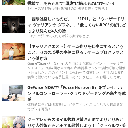
搭載で、あらためて“原典”に触れるのにぴったり
シリーズ第1作が現行機向けの新機能を備えて復活！
「冒険は楽しいものだ」 ─『FF11』と『ウィザードリ
ィ ヴァリアンツ ダフネ』、"優しくないRPG"の沼にど
っぷり沈んだ4人の話
ふたつの沼の住人たちが語る奥深さとは。
【キャリアクエスト】ゲーム作りを仕事にするという
こと。セガの若手の事例に見る，ゲームプログラマと
いう働き方
Game*Sparkと4Gamerの合同による就活イベント「キャリア
クエスト」の第4回が東京都立産業貿易センター浜松町館で開催
されました。このイベントに合わせて取材した、各社の現場で
実際に働いている若手社員へのインタビューをお届けします。
GeForce NOWで『Forza Horizon 6』をプレイ。ハ
ンドルコントローラー×クラウドゲーミングの底力を体
感
体感的にラグはほぼ無し。グラフィックスはもちろん最高設定
でプレイ可能！
クーデレからスタイル抜群お姉さんまでよりどりみど
りな人外娘たちとホテル経営しよう！「クトゥルフ×美