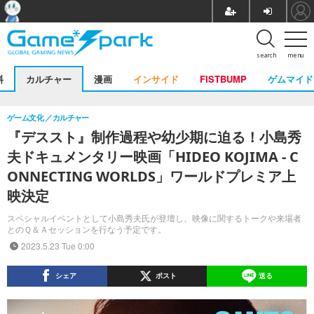
search
menu
料
カルチャー
漫画
インサイド
FISTBUMP
ゲムマイド
ゲーム文化
カルチャー
『デススト』制作過程や幼少期に迫る！小島秀
夫ドキュメンタリー映画「HIDEO KOJIMA - C
ONNECTING WORLDS」ワールドプレミア上
映決定
スペシャルイベントとして小島秀夫氏が登壇し、映像に関するトークや来場者
とのＱ＆Ａセッションを行なう予定です。
2023.5.23 Tue 0:00
シェア
ポスト
送る