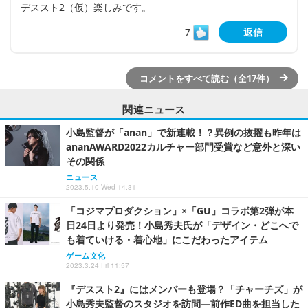
デススト2（仮）楽しみです。
7
返信
コメントをすべて読む（全17件）
関連ニュース
小島監督が「anan」で新連載！？異例の抜擢も昨年は
ananAWARD2022カルチャー部門受賞など意外と深い
その関係
ニュース
2023.5.10 Wed 14:31
「コジマプロダクション」×「GU」コラボ第2弾が本
日24日より発売！小島秀夫氏が「デザイン・どこへで
も着ていける・着心地」にこだわったアイテム
ゲーム文化
2023.3.24 Fri 11:57
『デススト2』にはメンバーも登場？「チャーチズ」が
小島秀夫監督のスタジオを訪問―前作ED曲を担当した