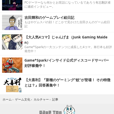
PCゲーマーなら何かとお世話になっているであろう有志翻訳者
に連続インタビュー。
吉田輝和のゲームプレイ絵日記
もはやゲムスパの顔！どこかで見かけた吉田さんのゲーム絵日
記
【大人気4コマ】じゃんげま（Junk Gaming Maide
n）
Game*Sparkの一大コンテンツに成長した4コマ。単行本も好評
発売中！
Game*Spark/インサイド公式ディスコードサーバー
好評稼働中！
【大喜利】『新種のゲーミング“蚊”が登場！ その特徴
とは？』回答募集中！
記事
ホーム
›
ゲーム文化
›
カルチャー
›