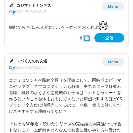
コジマカミナンデス
Menu
2023-05-23 12:37:46
頼むからおれが○ぬ前にホラゲー作っておくれよ
8
返信
スパくんのお友達
Menu
2023-05-23 12:28:57
コナミはソシャゲ路線全振りを理由にして、同時期にビーマ
ニやラブプラスプロダクションも解体、主力スタッフ軒並み
退職、桃鉄のさくまや悪魔城の五十嵐はコナミじゃゲームを
作るということ自体まともにできないと痛烈批判するほどCS
ブランド全方位に喧嘩売ってるのに、小島一個人に対してだ
けネチネチする理由ってなに？
そもそも30年近く続いたシリーズの完結編の開発途中に予告
もなしにチーム解散させるなんて妨害に近いやり方を受けた