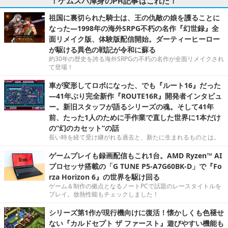
！ゲムスパ渾身のPR記事はこれだ！
祖国に裏切られた騎士は、王の仇敵の娘を護ることに
なった―1998年の海外SRPG不朽の名作『幻世録』全
面リメイク版、体験版配信開始。ダーティーヒーロー
が駆ける異色の戦記が令和に蘇る
約30年の歴史を誇る海外SRPGの不朽の名作が全面リメイクされ
て登場！
車が変形してロボになった、でも『ルート16』だった
―41年ぶり完全新作『ROUTE16R』開発者インタビュ
ー。新旧スタッフが語るシリーズの魂。そして41年
前、たった1人のために手作業で直した世界に1本だけ
の“幻のカセット”の話
長い時を経て受け継がれる過去と、新たに生まれるものとは。
ゲームプレイも録画配信もこれ1台。AMD Ryzen™ AI
プロセッサ搭載の「G TUNE P5-A7G60BK-D」で『Fo
rza Horizon 6』の世界を駆け回る
ゲーム＆制作の拠点となるノートPCで話題のレースタイトルを
プレイ。放熱性能もチェックしました！
シリーズ第1作が現行機向けに復活！懐かしくも色褪せ
ない『カルドセプト ザ ファースト』遊びやすい機能も