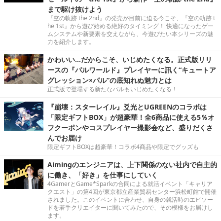
まで駆け抜けよう
『空の軌跡 the 2nd』の発売が目前に迫る今こそ、『空の軌跡 t
he 1st』から遊び始める絶好のタイミング！ 快適になったゲー
ムシステムや新要素を交えながら、今遊びたい本シリーズの魅
力を紹介します。
かわいい…だからこそ、いじめたくなる。正式版リリ
ースの『パルワールド』プレイヤーに訊く“キュートア
グレッション×パル”の底知れぬ魅力とは
正式版で登場する新たなパルもいじめたくなる！
『崩壊：スターレイル』爻光とUGREENのコラボは
「限定ギフトBOX」が超豪華！全6商品に使える5％オ
フクーポンやコスプレイヤー撮影会など、盛りだくさ
んでお届け
限定ギフトBOXは超豪華！コラボ4商品や限定でグッズも
Aimingのエンジニアは、上下関係のない社内で自主的
に働き、「好き」を仕事にしていく
4GamerとGame*Sparkの合同による就活イベント「キャリア
クエスト」の第4回が東京都立産業貿易センター浜松町館で開催
されました。このイベントに合わせ、自身の就活時のエピソー
ドを若手クリエイターに聞いてみたので、その模様をお届けし
ます。