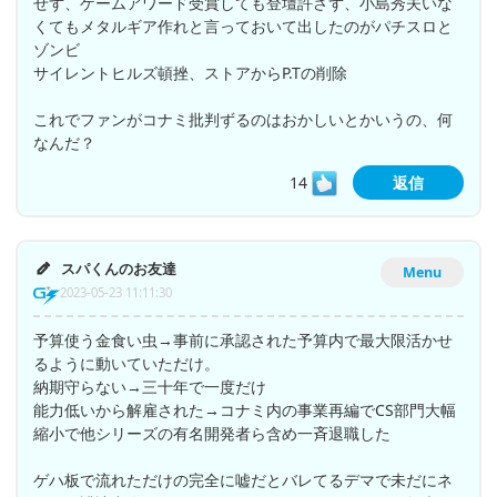
せず、ゲームアワード受賞しても登壇許さず、小島秀夫いな
くてもメタルギア作れと言っておいて出したのがパチスロと
ゾンビ
サイレントヒルズ頓挫、ストアからP.Tの削除
これでファンがコナミ批判ずるのはおかしいとかいうの、何
なんだ？
14
返信
スパくんのお友達
Menu
2023-05-23 11:11:30
予算使う金食い虫→事前に承認された予算内で最大限活かせ
るように動いていただけ。
納期守らない→三十年で一度だけ
能力低いから解雇された→コナミ内の事業再編でCS部門大幅
縮小で他シリーズの有名開発者ら含め一斉退職した
ゲハ板で流れただけの完全に嘘だとバレてるデマで未だにネ