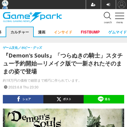
search
menu
料
カルチャー
漫画
インサイド
FISTBUMP
ゲムマイド
ゲーム文化
ホビー・グッズ
『Demon's Souls』「つらぬきの騎士」スタチ
ュー予約開始―リメイク版で一新されたそのま
まの姿で登場
約18万円の価格で細部まで精巧に作られています。
2023.6.8 Thu 23:30
シェア
ポスト
送る