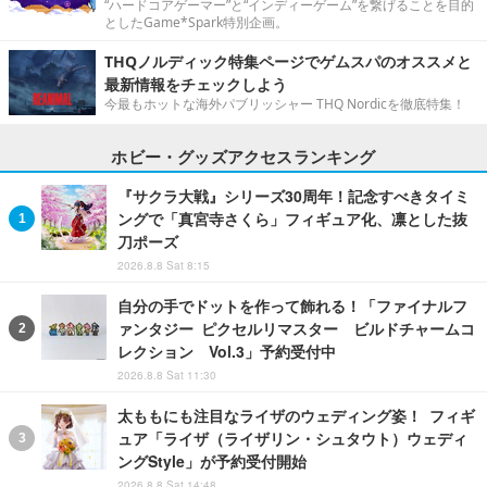
“ハードコアゲーマー”と“インディーゲーム”を繋げることを目的
としたGame*Spark特別企画。
THQノルディック特集ページでゲムスパのオススメと
最新情報をチェックしよう
今最もホットな海外パブリッシャー THQ Nordicを徹底特集！
ホビー・グッズアクセスランキング
『サクラ大戦』シリーズ30周年！記念すべきタイミ
ングで「真宮寺さくら」フィギュア化、凛とした抜
刀ポーズ
2026.8.8 Sat 8:15
自分の手でドットを作って飾れる！「ファイナルフ
ァンタジー ピクセルリマスター ビルドチャームコ
レクション Vol.3」予約受付中
2026.8.8 Sat 11:30
太ももにも注目なライザのウェディング姿！ フィギ
ュア「ライザ（ライザリン・シュタウト）ウェディ
ングStyle」が予約受付開始
2026.8.8 Sat 14:48