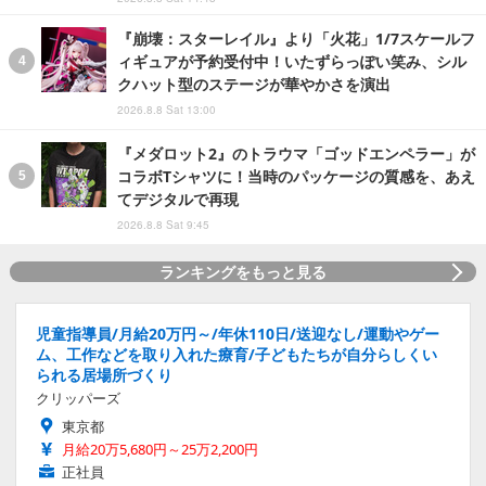
『崩壊：スターレイル』より「火花」1/7スケールフ
ィギュアが予約受付中！いたずらっぽい笑み、シル
クハット型のステージが華やかさを演出
2026.8.8 Sat 13:00
『メダロット2』のトラウマ「ゴッドエンペラー」が
コラボTシャツに！当時のパッケージの質感を、あえ
てデジタルで再現
2026.8.8 Sat 9:45
ランキングをもっと見る
児童指導員/月給20万円～/年休110日/送迎なし/運動やゲー
ム、工作などを取り入れた療育/子どもたちが自分らしくい
られる居場所づくり
クリッパーズ
東京都
月給20万5,680円～25万2,200円
正社員