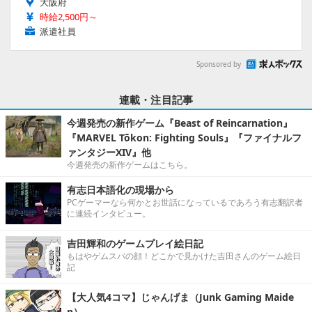
大阪府
時給2,500円～
派遣社員
Sponsored by
連載・注目記事
今週発売の新作ゲーム『Beast of Reincarnation』
『MARVEL Tōkon: Fighting Souls』『ファイナルフ
ァンタジーXIV』他
今週発売の新作ゲームはこちら。
有志日本語化の現場から
PCゲーマーなら何かとお世話になっているであろう有志翻訳者
に連続インタビュー。
吉田輝和のゲームプレイ絵日記
もはやゲムスパの顔！どこかで見かけた吉田さんのゲーム絵日
記
【大人気4コマ】じゃんげま（Junk Gaming Maide
n）