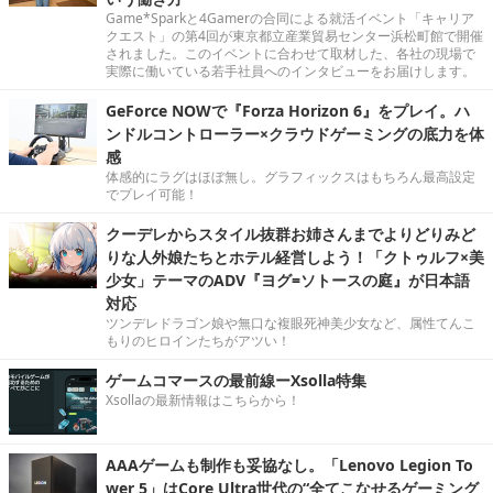
Game*Sparkと4Gamerの合同による就活イベント「キャリア
クエスト」の第4回が東京都立産業貿易センター浜松町館で開催
されました。このイベントに合わせて取材した、各社の現場で
実際に働いている若手社員へのインタビューをお届けします。
GeForce NOWで『Forza Horizon 6』をプレイ。ハ
ンドルコントローラー×クラウドゲーミングの底力を体
感
体感的にラグはほぼ無し。グラフィックスはもちろん最高設定
でプレイ可能！
クーデレからスタイル抜群お姉さんまでよりどりみど
りな人外娘たちとホテル経営しよう！「クトゥルフ×美
少女」テーマのADV『ヨグ=ソトースの庭』が日本語
対応
ツンデレドラゴン娘や無口な複眼死神美少女など、属性てんこ
もりのヒロインたちがアツい！
ゲームコマースの最前線ーXsolla特集
Xsollaの最新情報はこちらから！
AAAゲームも制作も妥協なし。「Lenovo Legion To
wer 5」はCore Ultra世代の“全てこなせるゲーミング