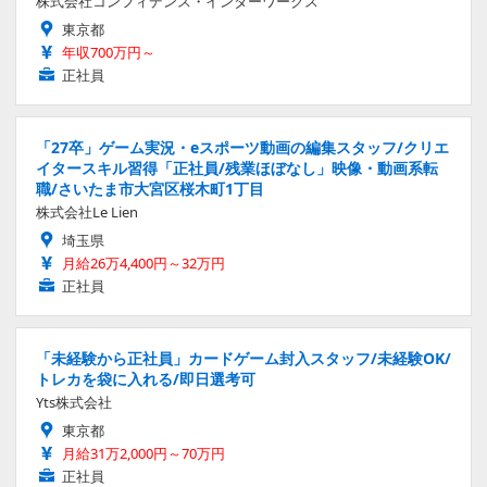
株式会社コンフィデンス・インターワークス
東京都
年収700万円～
正社員
「27卒」ゲーム実況・eスポーツ動画の編集スタッフ/クリエ
イタースキル習得「正社員/残業ほぼなし」映像・動画系転
職/さいたま市大宮区桜木町1丁目
株式会社Le Lien
埼玉県
月給26万4,400円～32万円
正社員
「未経験から正社員」カードゲーム封入スタッフ/未経験OK/
トレカを袋に入れる/即日選考可
Yts株式会社
東京都
月給31万2,000円～70万円
正社員