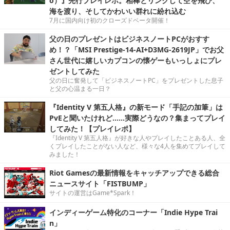
o）』先行プレイレポ。相棒とリンクして空を飛び、
海を渡り、そしてかわいい群れに紛れ込む
7月に国内向け初のクローズドベータ開催！
父の日のプレゼントはビジネスノートPCがおすす
め！？「MSI Prestige-14-AI+D3MG-2619JP」でお父
さん世代に嬉しいカプコンの懐ゲーもいっしょにプレ
ゼントしてみた
父の日に奮発して「ビジネスノートPC」をプレゼントした息子
と父の心温まる一日？
『Identity V 第五人格』の新モード「手記の加筆」は
PvEと聞いたけれど……実際どうなの？集まってプレイ
してみた！【プレイレポ】
『Identity V 第五人格』が好きな人やプレイしたことある人、全
くプレイしたことがない人など、様々な4人を集めてプレイして
みました！
Riot Gamesの最新情報をキャッチアップできる総合
ニュースサイト「FISTBUMP」
サイトの運営はGame*Spark！
インディーゲーム特化のコーナー「Indie Hype Trai
n」