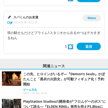
スパくんのお友達
Menu
2023-06-08 14:52:24
塔の騎士もだけどプライム1スタジオから出るやつはデカすぎ
るねん
5
返信
関連ニュース
この先、ヒロインがいるぞ―『Demon’s Souls』かぼ
たんこと「黒衣の火防女」が可動フィギュア化！予約
開始
ゲーム文化
2023.1.19 Thu 16:00
PlayStation Studiosの開発者が“フロムゲーのボス”に
ついて語る―『ELDEN RING』発売を控えPS.Blogに