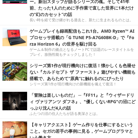
ー。新旧スタッフが語るシリーズの魂。そして41年
前、たった1人のために手作業で直した世界に1本だけ
の“幻のカセット”の話
長い時を経て受け継がれる過去と、新たに生まれるものとは。
ゲームプレイも録画配信もこれ1台。AMD Ryzen™ AI
プロセッサ搭載の「G TUNE P5-A7G60BK-D」で『Fo
rza Horizon 6』の世界を駆け回る
ゲーム＆制作の拠点となるノートPCで話題のレースタイトルを
プレイ。放熱性能もチェックしました！
シリーズ第1作が現行機向けに復活！懐かしくも色褪せ
ない『カルドセプト ザ ファースト』遊びやすい機能も
搭載で、あらためて“原典”に触れるのにぴったり
シリーズ第1作が現行機向けの新機能を備えて復活！
「冒険は楽しいものだ」 ─『FF11』と『ウィザードリ
ィ ヴァリアンツ ダフネ』、"優しくないRPG"の沼にど
っぷり沈んだ4人の話
ふたつの沼の住人たちが語る奥深さとは。
【キャリアクエスト】ゲーム作りを仕事にするという
こと。セガの若手の事例に見る，ゲームプログラマと
いう働き方