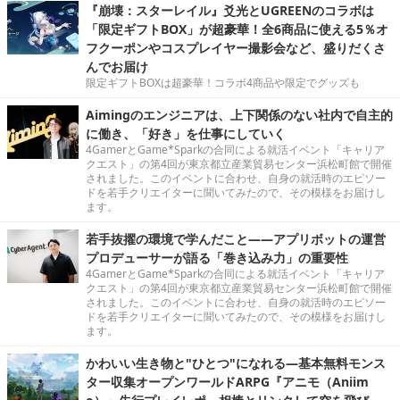
『崩壊：スターレイル』爻光とUGREENのコラボは
「限定ギフトBOX」が超豪華！全6商品に使える5％オ
フクーポンやコスプレイヤー撮影会など、盛りだくさ
んでお届け
限定ギフトBOXは超豪華！コラボ4商品や限定でグッズも
Aimingのエンジニアは、上下関係のない社内で自主的
に働き、「好き」を仕事にしていく
4GamerとGame*Sparkの合同による就活イベント「キャリア
クエスト」の第4回が東京都立産業貿易センター浜松町館で開催
されました。このイベントに合わせ、自身の就活時のエピソー
ドを若手クリエイターに聞いてみたので、その模様をお届けし
ます。
若手抜擢の環境で学んだこと――アプリボットの運営
プロデューサーが語る「巻き込み力」の重要性
4GamerとGame*Sparkの合同による就活イベント「キャリア
クエスト」の第4回が東京都立産業貿易センター浜松町館で開催
されました。このイベントに合わせ、自身の就活時のエピソー
ドを若手クリエイターに聞いてみたので、その模様をお届けし
ます。
かわいい生き物と"ひとつ"になれる―基本無料モンス
ター収集オープンワールドARPG『アニモ（Aniim