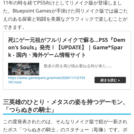
11年の時を経てPS5向けとしてリメイク版が登場しまし
た。Bluepoint Gamesが手掛けた同リメイク版では歯ごた
えのある探索と戦闘を美麗なグラフィックで楽しむことが
できます。
死にゲー元祖がフルリメイクで蘇る…PS5『Dem
on’s Souls』発売！【UPDATE】 | Game*Spar
k - 国内・海外ゲーム情報サイト
数多の死を再び積み重ねる時が来た……
https://www.gamespark.jp/article/2020/11/12/103
続きを読む »
797.html
三英雄のひとり・メタスの姿を持つデーモン、
「つらぬきの騎士」
この度発表されたのは、そんなリメイク版で鎧が一新され
たボス「つらぬきの騎士」のスタチュー（彫像）です。ポ