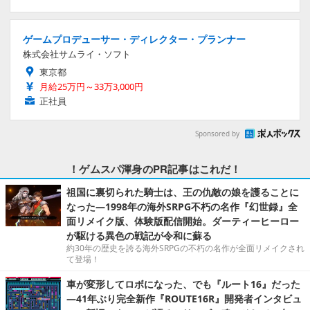
ゲームプロデューサー・ディレクター・プランナー
株式会社サムライ・ソフト
東京都
月給25万円～33万3,000円
正社員
Sponsored by
！ゲムスパ渾身のPR記事はこれだ！
祖国に裏切られた騎士は、王の仇敵の娘を護ることに
なった―1998年の海外SRPG不朽の名作『幻世録』全
面リメイク版、体験版配信開始。ダーティーヒーロー
が駆ける異色の戦記が令和に蘇る
約30年の歴史を誇る海外SRPGの不朽の名作が全面リメイクされ
て登場！
車が変形してロボになった、でも『ルート16』だった
―41年ぶり完全新作『ROUTE16R』開発者インタビュ