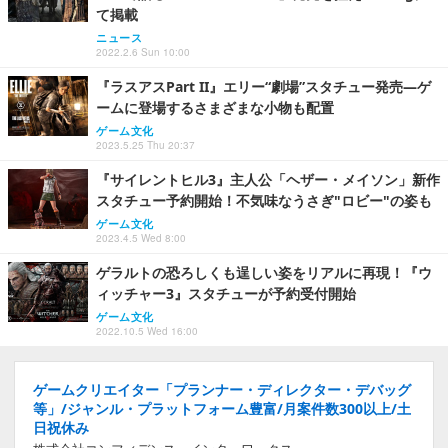
て掲載
ニュース
2022.2.6 Sun 10:00
『ラスアスPart II』エリー“劇場”スタチュー発売―ゲ
ームに登場するさまざまな小物も配置
ゲーム文化
2023.5.25 Thu 20:37
『サイレントヒル3』主人公「ヘザー・メイソン」新作
スタチュー予約開始！不気味なうさぎ"ロビー"の姿も
ゲーム文化
2023.4.5 Wed 8:00
ゲラルトの恐ろしくも逞しい姿をリアルに再現！『ウ
ィッチャー3』スタチューが予約受付開始
ゲーム文化
2022.10.5 Wed 16:00
ゲームクリエイター「プランナー・ディレクター・デバッグ
等」/ジャンル・プラットフォーム豊富/月案件数300以上/土
日祝休み