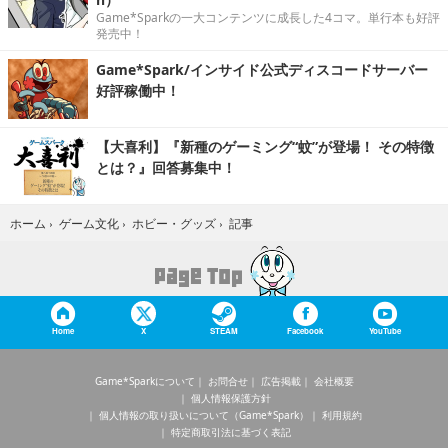
Game*Sparkの一大コンテンツに成長した4コマ。単行本も好評
発売中！
Game*Spark/インサイド公式ディスコードサーバー
好評稼働中！
【大喜利】『新種のゲーミング“蚊”が登場！ その特徴
とは？』回答募集中！
記事
ホーム
›
ゲーム文化
›
ホビー・グッズ
›
Home
X
STEAM
Facebook
YouTube
Game*Sparkについて
お問合せ
広告掲載
会社概要
個人情報保護方針
個人情報の取り扱いについて（Game*Spark）
利用規約
特定商取引法に基づく表記