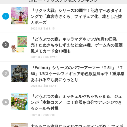
『サクラ大戦』シリーズ30周年！記念すべきタイミ
ングで「真宮寺さくら」フィギュア化、凛とした抜
刀ポーズ
2026.8.8 Sat 8:15
『どうぶつの森』キャラマグネッツが8月10日発
売！たぬきちやしずえなど全24種、ゲーム内の便箋
風メモカード全10種も
2026.8.9 Sun 12:15
『Fallout』シリーズのパワーアーマー「T-51」「T-
60」1/6スケールフィギュア彩色原型展示中！重厚感
あふれる立ち姿にうっとり
2026.8.8 Sat 18:45
『どうぶつの森』ミッチェルやちゃちゃまる、ジュ
ンが「本格コスメ」に！容器を自分でアレンジでき
るシールも付属
2026.8.9 Sun 9:00
太ももにも注目なライザのウェディング姿！ フィギ