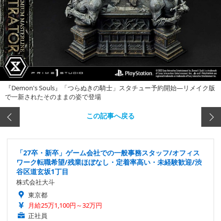
『Demon's Souls』「つらぬきの騎士」スタチュー予約開始―リメイク版
で一新されたそのままの姿で登場
この記事へ戻る
「27卒・新卒」ゲーム会社での一般事務スタッフ/オフィス
ワーク転職希望/残業ほぼなし・定着率高い・未経験歓迎/渋
谷区道玄坂1丁目
株式会社大斗
東京都
月給25万1,100円～32万円
正社員