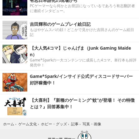
有志日本語化の現場から
PCゲーマーなら何かとお世話になっているであろう有志翻訳者
に連続インタビュー。
吉田輝和のゲームプレイ絵日記
もはやゲムスパの顔！どこかで見かけた吉田さんのゲーム絵日
記
【大人気4コマ】じゃんげま（Junk Gaming Maide
n）
Game*Sparkの一大コンテンツに成長した4コマ。単行本も好評
発売中！
Game*Spark/インサイド公式ディスコードサーバー
好評稼働中！
【大喜利】『新種のゲーミング“蚊”が登場！ その特徴
とは？』回答募集中！
写真・画像
ホーム
›
ゲーム文化
›
ホビー・グッズ
›
記事
›