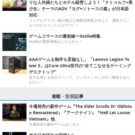
りな人外娘たちとホテル経営しよう！「クトゥルフ×美
少女」テーマのADV『ヨグ=ソトースの庭』が日本語
対応
ツンデレドラゴン娘や無口な複眼死神美少女など、属性てんこ
もりのヒロインたちがアツい！
ゲームコマースの最前線ーXsolla特集
Xsollaの最新情報はこちらから！
AAAゲームも制作も妥協なし。「Lenovo Legion To
wer 5」はCore Ultra世代の“全てこなせるゲーミング
デスクトップ”
迫力を感じる強力スペック。メンテナンスしやすい構造もあり
がたい！
連載・注目記事
今週発売の新作ゲーム『The Elder Scrolls IV: Oblivio
n Remastered』『アークナイツ』『Hell Let Loose:
Vietnam』他
今週発売の新作ゲームはこちら。