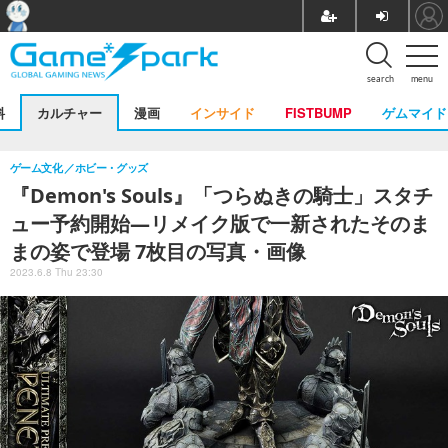
search
menu
料
カルチャー
漫画
インサイド
FISTBUMP
ゲムマイド
ゲーム文化
ホビー・グッズ
『Demon's Souls』「つらぬきの騎士」スタチ
ュー予約開始―リメイク版で一新されたそのま
まの姿で登場 7枚目の写真・画像
2023.6.8 Thu 23:30