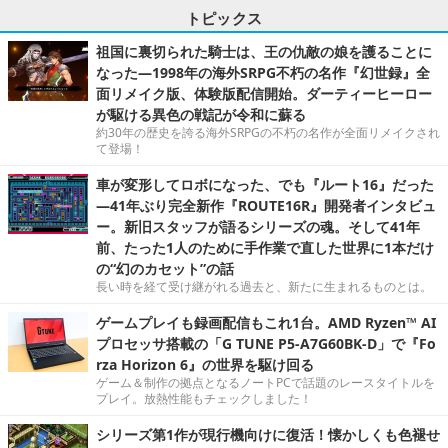
トピックス
祖国に裏切られた騎士は、王の仇敵の娘を護ることに
なった―1998年の海外SRPG不朽の名作『幻世録』全
面リメイク版、体験版配信開始。ダーティーヒーロー
が駆ける異色の戦記が令和に蘇る
約30年の歴史を誇る海外SRPGの不朽の名作が全面リメイクされ
て登場！
車が変形してロボになった、でも『ルート16』だった
―41年ぶり完全新作『ROUTE16R』開発者インタビュ
ー。新旧スタッフが語るシリーズの魂。そして41年
前、たった1人のために手作業で直した世界に1本だけ
の“幻のカセット”の話
長い時を経て受け継がれる過去と、新たに生まれるものとは。
ゲームプレイも録画配信もこれ1台。AMD Ryzen™ AI
プロセッサ搭載の「G TUNE P5-A7G60BK-D」で『Fo
rza Horizon 6』の世界を駆け回る
ゲーム＆制作の拠点となるノートPCで話題のレースタイトルを
プレイ。放熱性能もチェックしました！
シリーズ第1作が現行機向けに復活！懐かしくも色褪せ