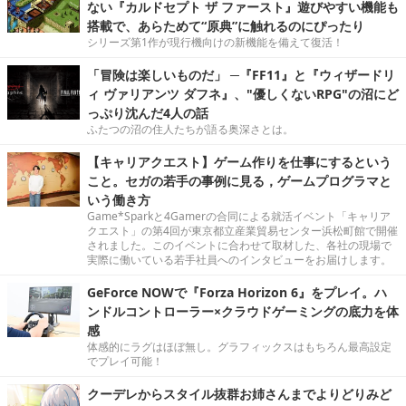
ない『カルドセプト ザ ファースト』遊びやすい機能も
搭載で、あらためて“原典”に触れるのにぴったり
シリーズ第1作が現行機向けの新機能を備えて復活！
「冒険は楽しいものだ」 ─『FF11』と『ウィザードリ
ィ ヴァリアンツ ダフネ』、"優しくないRPG"の沼にど
っぷり沈んだ4人の話
ふたつの沼の住人たちが語る奥深さとは。
【キャリアクエスト】ゲーム作りを仕事にするという
こと。セガの若手の事例に見る，ゲームプログラマと
いう働き方
Game*Sparkと4Gamerの合同による就活イベント「キャリア
クエスト」の第4回が東京都立産業貿易センター浜松町館で開催
されました。このイベントに合わせて取材した、各社の現場で
実際に働いている若手社員へのインタビューをお届けします。
GeForce NOWで『Forza Horizon 6』をプレイ。ハ
ンドルコントローラー×クラウドゲーミングの底力を体
感
体感的にラグはほぼ無し。グラフィックスはもちろん最高設定
でプレイ可能！
クーデレからスタイル抜群お姉さんまでよりどりみど