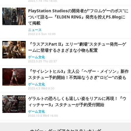
2023.1.19 Thu 16:00
PlayStation Studiosの開発者が“フロムゲーのボス”に
ついて語る―『ELDEN RING』発売を控えPS.Blogに
て掲載
ニュース
2022.2.6 Sun 10:00
『ラスアスPart II』エリー“劇場”スタチュー発売―ゲ
ームに登場するさまざまな小物も配置
ゲーム文化
2023.5.25 Thu 20:37
『サイレントヒル3』主人公「ヘザー・メイソン」新作
スタチュー予約開始！不気味なうさぎ"ロビー"の姿も
ゲーム文化
2023.4.5 Wed 8:00
ゲラルトの恐ろしくも逞しい姿をリアルに再現！『ウ
ィッチャー3』スタチューが予約受付開始
ゲーム文化
2022.10.5 Wed 16:00
ホビー・グッズアクセスランキング