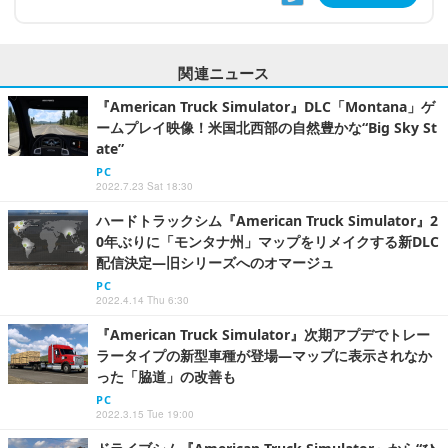
関連ニュース
『American Truck Simulator』DLC「Montana」ゲ
ームプレイ映像！米国北西部の自然豊かな“Big Sky St
ate”
PC
2022.7.23 Sat 18:30
ハードトラックシム『American Truck Simulator』2
0年ぶりに「モンタナ州」マップをリメイクする新DLC
配信決定―旧シリーズへのオマージュ
PC
2022.4.14 Thu 6:30
『American Truck Simulator』次期アプデでトレー
ラータイプの新型車種が登場―マップに表示されなか
った「脇道」の改善も
PC
2022.3.15 Tue 19:00