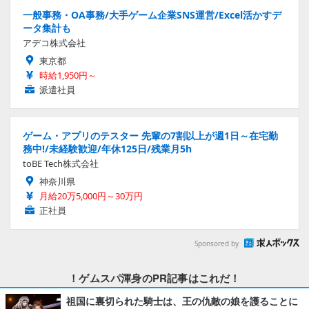
一般事務・OA事務/大手ゲーム企業SNS運営/Excel活かすデ
ータ集計も
アデコ株式会社
東京都
時給1,950円～
派遣社員
ゲーム・アプリのテスター 先輩の7割以上が週1日～在宅勤
務中!/未経験歓迎/年休125日/残業月5h
toBE Tech株式会社
神奈川県
月給20万5,000円～30万円
正社員
Sponsored by
！ゲムスパ渾身のPR記事はこれだ！
祖国に裏切られた騎士は、王の仇敵の娘を護ることに