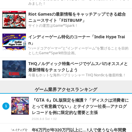
みました！
Riot Gamesの最新情報をキャッチアップできる総合
ニュースサイト「FISTBUMP」
サイトの運営はGame*Spark！
インディーゲーム特化のコーナー「Indie Hype Trai
n」
“ハードコアゲーマー”と“インディーゲーム”を繋げることを目的
としたGame*Spark特別企画。
THQノルディック特集ページでゲムスパのオススメと
最新情報をチェックしよう
今最もホットな海外パブリッシャー THQ Nordicを徹底特集！
ゲーム業界アクセスランキング
『GTA 6』DL版限定を擁護？「ディスクは消費者に
とって有意義でない」とテイクツー社長―アナログ
レコードを例に限定的な需要と主張
2026.8.8 Sat 1:02
年6万円が年320万円以上に…1人で使うなら年間費