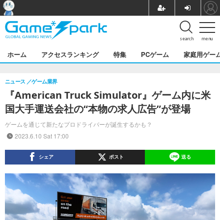
search
menu
ホーム
アクセスランキング
特集
PCゲーム
家庭用ゲー
ニュース
ゲーム業界
『American Truck Simulator』ゲーム内に米
国大手運送会社の“本物の求人広告”が登場
ゲームを通じて新たなプロドライバーが誕生するかも？
2023.6.10 Sat 17:00
シェア
ポスト
送る