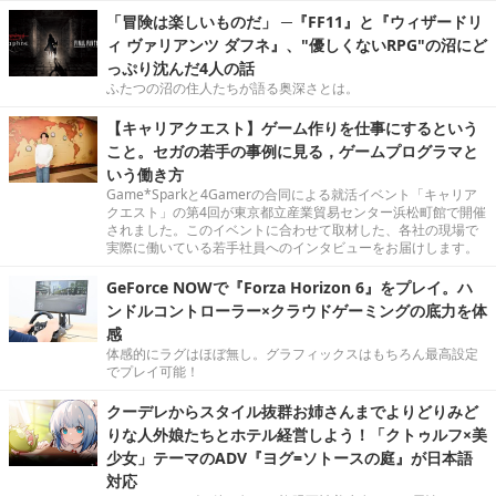
「冒険は楽しいものだ」 ─『FF11』と『ウィザードリ
ィ ヴァリアンツ ダフネ』、"優しくないRPG"の沼にど
っぷり沈んだ4人の話
ふたつの沼の住人たちが語る奥深さとは。
【キャリアクエスト】ゲーム作りを仕事にするという
こと。セガの若手の事例に見る，ゲームプログラマと
いう働き方
Game*Sparkと4Gamerの合同による就活イベント「キャリア
クエスト」の第4回が東京都立産業貿易センター浜松町館で開催
されました。このイベントに合わせて取材した、各社の現場で
実際に働いている若手社員へのインタビューをお届けします。
GeForce NOWで『Forza Horizon 6』をプレイ。ハ
ンドルコントローラー×クラウドゲーミングの底力を体
感
体感的にラグはほぼ無し。グラフィックスはもちろん最高設定
でプレイ可能！
クーデレからスタイル抜群お姉さんまでよりどりみど
りな人外娘たちとホテル経営しよう！「クトゥルフ×美
少女」テーマのADV『ヨグ=ソトースの庭』が日本語
対応