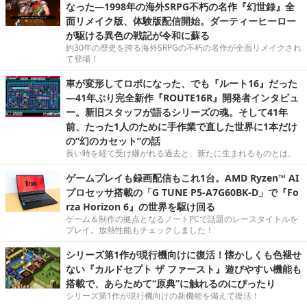
なった―1998年の海外SRPG不朽の名作『幻世録』全
面リメイク版、体験版配信開始。ダーティーヒーロー
が駆ける異色の戦記が令和に蘇る
約30年の歴史を誇る海外SRPGの不朽の名作が全面リメイクされ
て登場！
車が変形してロボになった、でも『ルート16』だった
―41年ぶり完全新作『ROUTE16R』開発者インタビュ
ー。新旧スタッフが語るシリーズの魂。そして41年
前、たった1人のために手作業で直した世界に1本だけ
の“幻のカセット”の話
長い時を経て受け継がれる過去と、新たに生まれるものとは。
ゲームプレイも録画配信もこれ1台。AMD Ryzen™ AI
プロセッサ搭載の「G TUNE P5-A7G60BK-D」で『Fo
rza Horizon 6』の世界を駆け回る
ゲーム＆制作の拠点となるノートPCで話題のレースタイトルを
プレイ。放熱性能もチェックしました！
シリーズ第1作が現行機向けに復活！懐かしくも色褪せ
ない『カルドセプト ザ ファースト』遊びやすい機能も
搭載で、あらためて“原典”に触れるのにぴったり
シリーズ第1作が現行機向けの新機能を備えて復活！