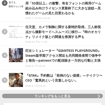
用「53倍以上」の衝撃、有名フォントの商用ゲーム
組み込み向けライセンス更新終了に大きな波紋―見
慣れたゲームの見た目変わるかも
2025.11.30 Sun 22:49
任天堂、カメラ制御に関する新特許取得。三人称視
点から撮影モードへスムーズに移行―『時のオカリ
ナ』リメイク版との関連を推測する声も
2026.8.6 Thu 11:30
巨女シミュレーター『GIANTESS PLAYGROUND』
Steam版早期アクセス間近も共同開発者間で係争中
と報告―patreonでの配信除き一方的な行動と主張
2026.8.7 Fri 22:42
『GTA6』予約数は「前例のない規模」―テイクツー
CEO「驚異的という言葉しかない」
2026.8.7 Fri 23:45
ランキングをもっと見る