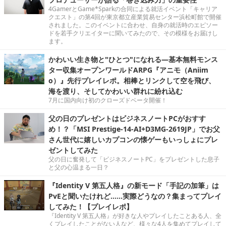
4GamerとGame*Sparkの合同による就活イベント「キャリア
クエスト」の第4回が東京都立産業貿易センター浜松町館で開催
されました。このイベントに合わせ、自身の就活時のエピソー
ドを若手クリエイターに聞いてみたので、その模様をお届けし
ます。
かわいい生き物と"ひとつ"になれる―基本無料モンス
ター収集オープンワールドARPG『アニモ（Aniim
o）』先行プレイレポ。相棒とリンクして空を飛び、
海を渡り、そしてかわいい群れに紛れ込む
7月に国内向け初のクローズドベータ開催！
父の日のプレゼントはビジネスノートPCがおすす
め！？「MSI Prestige-14-AI+D3MG-2619JP」でお父
さん世代に嬉しいカプコンの懐ゲーもいっしょにプレ
ゼントしてみた
父の日に奮発して「ビジネスノートPC」をプレゼントした息子
と父の心温まる一日？
『Identity V 第五人格』の新モード「手記の加筆」は
PvEと聞いたけれど……実際どうなの？集まってプレイ
してみた！【プレイレポ】
『Identity V 第五人格』が好きな人やプレイしたことある人、全
くプレイしたことがない人など、様々な4人を集めてプレイして