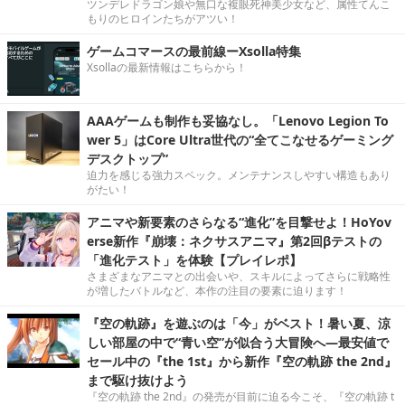
ツンデレドラゴン娘や無口な複眼死神美少女など、属性てんこ
もりのヒロインたちがアツい！
ゲームコマースの最前線ーXsolla特集
Xsollaの最新情報はこちらから！
AAAゲームも制作も妥協なし。「Lenovo Legion To
wer 5」はCore Ultra世代の“全てこなせるゲーミング
デスクトップ”
迫力を感じる強力スペック。メンテナンスしやすい構造もあり
がたい！
アニマや新要素のさらなる“進化”を目撃せよ！HoYov
erse新作『崩壊：ネクサスアニマ』第2回βテストの
「進化テスト」を体験【プレイレポ】
さまざまなアニマとの出会いや、スキルによってさらに戦略性
が増したバトルなど、本作の注目の要素に迫ります！
『空の軌跡』を遊ぶのは「今」がベスト！暑い夏、涼
しい部屋の中で“青い空”が似合う大冒険へ―最安値で
セール中の『the 1st』から新作『空の軌跡 the 2nd』
まで駆け抜けよう
『空の軌跡 the 2nd』の発売が目前に迫る今こそ、『空の軌跡 t