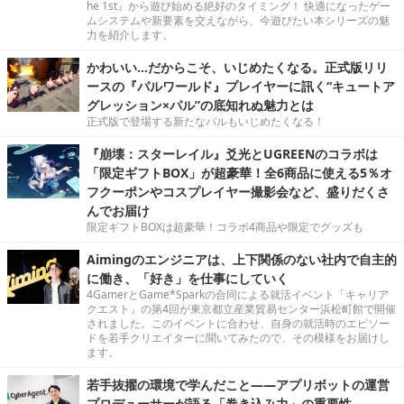
he 1st』から遊び始める絶好のタイミング！ 快適になったゲー
ムシステムや新要素を交えながら、今遊びたい本シリーズの魅
力を紹介します。
かわいい…だからこそ、いじめたくなる。正式版リリ
ースの『パルワールド』プレイヤーに訊く“キュートア
グレッション×パル”の底知れぬ魅力とは
正式版で登場する新たなパルもいじめたくなる！
『崩壊：スターレイル』爻光とUGREENのコラボは
「限定ギフトBOX」が超豪華！全6商品に使える5％オ
フクーポンやコスプレイヤー撮影会など、盛りだくさ
んでお届け
限定ギフトBOXは超豪華！コラボ4商品や限定でグッズも
Aimingのエンジニアは、上下関係のない社内で自主的
に働き、「好き」を仕事にしていく
4GamerとGame*Sparkの合同による就活イベント「キャリア
クエスト」の第4回が東京都立産業貿易センター浜松町館で開催
されました。このイベントに合わせ、自身の就活時のエピソー
ドを若手クリエイターに聞いてみたので、その模様をお届けし
ます。
若手抜擢の環境で学んだこと――アプリボットの運営
プロデューサーが語る「巻き込み力」の重要性