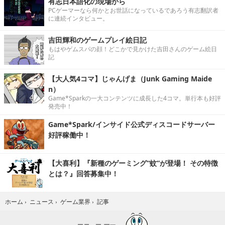
有志日本語化の現場から
PCゲーマーなら何かとお世話になっているであろう有志翻訳者
に連続インタビュー。
吉田輝和のゲームプレイ絵日記
もはやゲムスパの顔！どこかで見かけた吉田さんのゲーム絵日
記
【大人気4コマ】じゃんげま（Junk Gaming Maide
n）
Game*Sparkの一大コンテンツに成長した4コマ。単行本も好評
発売中！
Game*Spark/インサイド公式ディスコードサーバー
好評稼働中！
【大喜利】『新種のゲーミング“蚊”が登場！ その特徴
とは？』回答募集中！
記事
ホーム
›
ニュース
›
ゲーム業界
›