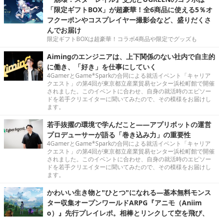
「限定ギフトBOX」が超豪華！全6商品に使える5％オ
フクーポンやコスプレイヤー撮影会など、盛りだくさ
んでお届け
限定ギフトBOXは超豪華！コラボ4商品や限定でグッズも
Aimingのエンジニアは、上下関係のない社内で自主的
に働き、「好き」を仕事にしていく
4GamerとGame*Sparkの合同による就活イベント「キャリア
クエスト」の第4回が東京都立産業貿易センター浜松町館で開催
されました。このイベントに合わせ、自身の就活時のエピソー
ドを若手クリエイターに聞いてみたので、その模様をお届けし
ます。
若手抜擢の環境で学んだこと――アプリボットの運営
プロデューサーが語る「巻き込み力」の重要性
4GamerとGame*Sparkの合同による就活イベント「キャリア
クエスト」の第4回が東京都立産業貿易センター浜松町館で開催
されました。このイベントに合わせ、自身の就活時のエピソー
ドを若手クリエイターに聞いてみたので、その模様をお届けし
ます。
かわいい生き物と"ひとつ"になれる―基本無料モンス
ター収集オープンワールドARPG『アニモ（Aniim
o）』先行プレイレポ。相棒とリンクして空を飛び、