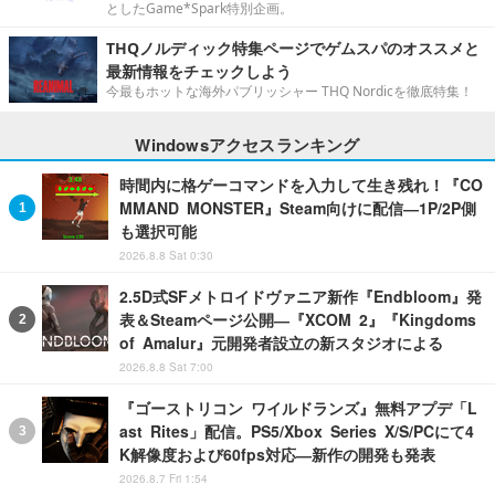
としたGame*Spark特別企画。
THQノルディック特集ページでゲムスパのオススメと
最新情報をチェックしよう
今最もホットな海外パブリッシャー THQ Nordicを徹底特集！
Windowsアクセスランキング
時間内に格ゲーコマンドを入力して生き残れ！『CO
MMAND MONSTER』Steam向けに配信―1P/2P側
も選択可能
2026.8.8 Sat 0:30
2.5D式SFメトロイドヴァニア新作『Endbloom』発
表＆Steamページ公開―『XCOM 2』『Kingdoms
of Amalur』元開発者設立の新スタジオによる
2026.8.8 Sat 7:00
『ゴーストリコン ワイルドランズ』無料アプデ「L
ast Rites」配信。PS5/Xbox Series X/S/PCにて4
K解像度および60fps対応―新作の開発も発表
2026.8.7 Fri 1:54