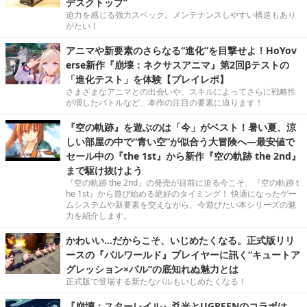
デスクトップ”
迫力を感じる強力スペック。メンテナンスしやすい構造もあり
がたい！
アニマや新要素のさらなる“進化”を目撃せよ！HoYov
erse新作『崩壊：ネクサスアニマ』第2回βテストの
「進化テスト」を体験【プレイレポ】
さまざまなアニマとの出会いや、スキルによってさらに戦略性
が増したバトルなど、本作の注目の要素に迫ります！
『空の軌跡』を遊ぶのは「今」がベスト！暑い夏、涼
しい部屋の中で“青い空”が似合う大冒険へ―最安値で
セール中の『the 1st』から新作『空の軌跡 the 2nd』
まで駆け抜けよう
『空の軌跡 the 2nd』の発売が目前に迫る今こそ、『空の軌跡 t
he 1st』から遊び始める絶好のタイミング！ 快適になったゲー
ムシステムや新要素を交えながら、今遊びたい本シリーズの魅
力を紹介します。
かわいい…だからこそ、いじめたくなる。正式版リリ
ースの『パルワールド』プレイヤーに訊く“キュートア
グレッション×パル”の底知れぬ魅力とは
正式版で登場する新たなパルもいじめたくなる！
『崩壊：スターレイル』爻光とUGREENのコラボは