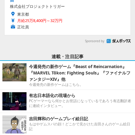
株式会社プロジェクトトリガー
東京都
月給25万8,400円～32万円
正社員
Sponsored by
連載・注目記事
今週発売の新作ゲーム『Beast of Reincarnation』
『MARVEL Tōkon: Fighting Souls』『ファイナルフ
ァンタジーXIV』他
今週発売の新作ゲームはこちら。
有志日本語化の現場から
PCゲーマーなら何かとお世話になっているであろう有志翻訳者
に連続インタビュー。
吉田輝和のゲームプレイ絵日記
もはやゲムスパの顔！どこかで見かけた吉田さんのゲーム絵日
記