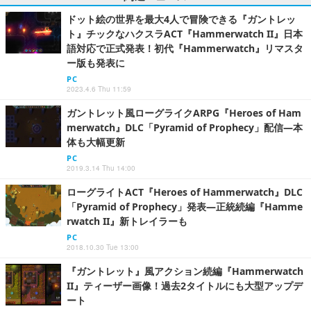
ドット絵の世界を最大4人で冒険できる『ガントレッ
ト』チックなハクスラACT『Hammerwatch II』日本
語対応で正式発表！初代『Hammerwatch』リマスタ
ー版も発表に
PC
2023.4.6 Thu 11:59
ガントレット風ローグライクARPG『Heroes of Ham
merwatch』DLC「Pyramid of Prophecy」配信―本
体も大幅更新
PC
2019.3.14 Thu 14:00
ローグライトACT『Heroes of Hammerwatch』DLC
「Pyramid of Prophecy」発表―正統続編『Hamme
rwatch II』新トレイラーも
PC
2018.10.30 Tue 13:00
『ガントレット』風アクション続編『Hammerwatch
II』ティーザー画像！過去2タイトルにも大型アップデ
ート