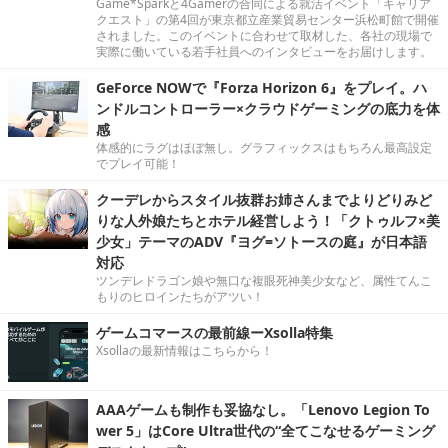
Game*Sparkと4Gamerの合同による就活イベント「キャリア
クエスト」の第4回が東京都立産業貿易センター浜松町館で開催
されました。このイベントに合わせて取材した、各社の現場で
実際に働いている若手社員へのインタビューをお届けします。
GeForce NOWで『Forza Horizon 6』をプレイ。ハ
ンドルコントローラー×クラウドゲーミングの底力を体
感
体感的にラグはほぼ無し。グラフィックスはもちろん最高設定
でプレイ可能！
クーデレからスタイル抜群お姉さんまでよりどりみど
りな人外娘たちとホテル経営しよう！「クトゥルフ×美
少女」テーマのADV『ヨグ=ソトースの庭』が日本語
対応
ツンデレドラゴン娘や無口な複眼死神美少女など、属性てんこ
もりのヒロインたちがアツい！
ゲームコマースの最前線ーXsolla特集
Xsollaの最新情報はこちらから！
AAAゲームも制作も妥協なし。「Lenovo Legion To
wer 5」はCore Ultra世代の“全てこなせるゲーミング