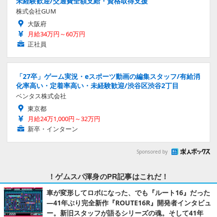
未経験歓迎/交通費全額支給・資格取得支援
株式会社GUM
大阪府
月給34万円～60万円
正社員
「27卒」ゲーム実況・eスポーツ動画の編集スタッフ/有給消
化率高い・定着率高い・未経験歓迎/渋谷区渋谷2丁目
ベンタス株式会社
東京都
月給24万1,000円～32万円
新卒・インターン
Sponsored by
！ゲムスパ渾身のPR記事はこれだ！
車が変形してロボになった、でも『ルート16』だった
―41年ぶり完全新作『ROUTE16R』開発者インタビュ
ー。新旧スタッフが語るシリーズの魂。そして41年