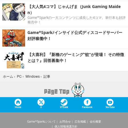
【大人気4コマ】じゃんげま（Junk Gaming Maide
n）
Game*Sparkの一大コンテンツに成長した4コマ。単行本も好評
発売中！
Game*Spark/インサイド公式ディスコードサーバー
好評稼働中！
【大喜利】『新種のゲーミング“蚊”が登場！ その特徴
とは？』回答募集中！
記事
ホーム
›
PC
›
Windows
›
Home
X
STEAM
Facebook
YouTube
Game*Sparkについて
お問合せ
広告掲載
会社概要
個人情報保護方針