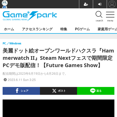
search
menu
ホーム
アクセスランキング
特集
PCゲーム
家庭用ゲー
PC
Windows
美麗ドット絵オープンワールドハクスラ『Ham
merwatch II』Steam Nextフェスで期間限定
PCデモ版配信！【Future Games Show】
配信期間は2023年6月19日から6月26日まで。
2023.6.11 Sun 3:25
シェア
ポスト
送る