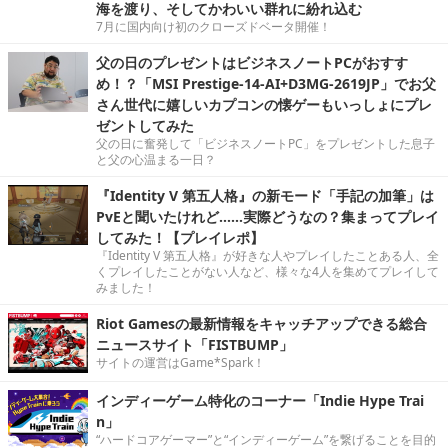
海を渡り、そしてかわいい群れに紛れ込む
7月に国内向け初のクローズドベータ開催！
父の日のプレゼントはビジネスノートPCがおすす
め！？「MSI Prestige-14-AI+D3MG-2619JP」でお父
さん世代に嬉しいカプコンの懐ゲーもいっしょにプレ
ゼントしてみた
父の日に奮発して「ビジネスノートPC」をプレゼントした息子
と父の心温まる一日？
『Identity V 第五人格』の新モード「手記の加筆」は
PvEと聞いたけれど……実際どうなの？集まってプレイ
してみた！【プレイレポ】
『Identity V 第五人格』が好きな人やプレイしたことある人、全
くプレイしたことがない人など、様々な4人を集めてプレイして
みました！
Riot Gamesの最新情報をキャッチアップできる総合
ニュースサイト「FISTBUMP」
サイトの運営はGame*Spark！
インディーゲーム特化のコーナー「Indie Hype Trai
n」
“ハードコアゲーマー”と“インディーゲーム”を繋げることを目的