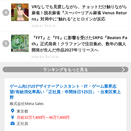
VRなしでも見渡しながら、チョットだけ触りながら
麻雀！脱衣麻雀『スーパーリアル麻雀 Venus Retur
ns』対局中に“触れる”とヒロインが反応
2026.8.7 Fri 21:41
『FFT』と『FE』に影響を受けたSRPG『Beaten Pa
th』正式発表！クラファンで注目集め、数年の個人
開発が生んだ作品2027年リリースへ
2026.8.6 Thu 12:30
ランキングをもっと見る
ゲーム向けUIデザイナーアシスタント・IT・ゲーム業界志
望/有給消化率高い「正社員・年間休日125日」・台東区東上
野
株式会社Meta Sales
東京都
月給32万7,400円～46万7,400円
正社員