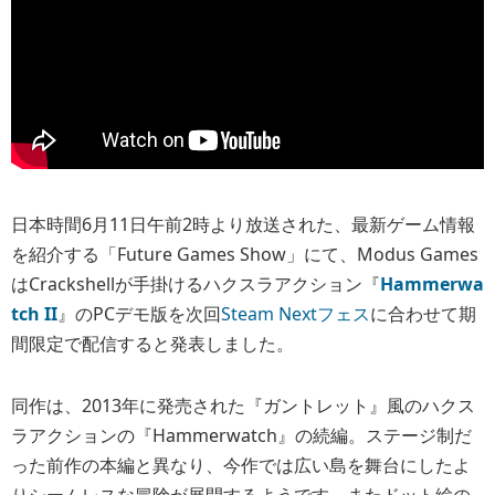
日本時間6月11日午前2時より放送された、最新ゲーム情報
を紹介する「Future Games Show」にて、Modus Games
はCrackshellが手掛けるハクスラアクション『
Hammerwa
tch II
』のPCデモ版を次回
Steam Nextフェス
に合わせて期
間限定で配信すると発表しました。
同作は、2013年に発売された『ガントレット』風のハクス
ラアクションの『Hammerwatch』の続編。ステージ制だ
った前作の本編と異なり、今作では広い島を舞台にしたよ
りシームレスな冒険が展開するようです。またドット絵の