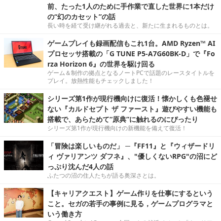
前、たった1人のために手作業で直した世界に1本だけ
の“幻のカセット”の話
長い時を経て受け継がれる過去と、新たに生まれるものとは。
ゲームプレイも録画配信もこれ1台。AMD Ryzen™ AI
プロセッサ搭載の「G TUNE P5-A7G60BK-D」で『Fo
rza Horizon 6』の世界を駆け回る
ゲーム＆制作の拠点となるノートPCで話題のレースタイトルを
プレイ。放熱性能もチェックしました！
シリーズ第1作が現行機向けに復活！懐かしくも色褪せ
ない『カルドセプト ザ ファースト』遊びやすい機能も
搭載で、あらためて“原典”に触れるのにぴったり
シリーズ第1作が現行機向けの新機能を備えて復活！
「冒険は楽しいものだ」 ─『FF11』と『ウィザードリ
ィ ヴァリアンツ ダフネ』、"優しくないRPG"の沼にど
っぷり沈んだ4人の話
ふたつの沼の住人たちが語る奥深さとは。
【キャリアクエスト】ゲーム作りを仕事にするという
こと。セガの若手の事例に見る，ゲームプログラマと
いう働き方