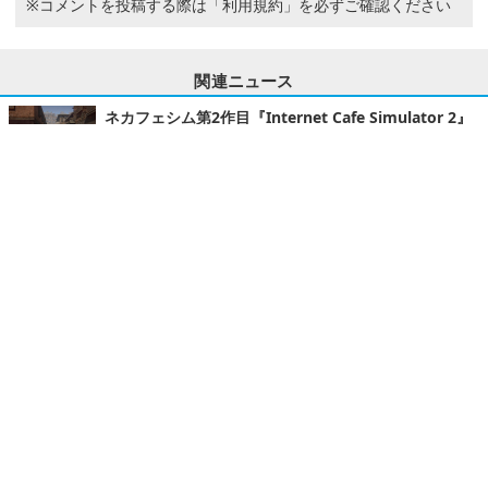
※コメントを投稿する際は
「利用規約」
を必ずご確認ください
関連ニュース
ネカフェシム第2作目『Internet Cafe Simulator 2』
リリース―爆弾投げ込まれてもめげずに経営
ゲーム文化
2022.1.8 Sat 15:43
密造酒醸造家として生きる経営シム『Moonshine In
c.』コンソール向けに6月27日リリース
家庭用ゲーム
2023.6.21 Wed 9:00
かわいいドット絵のコンビニ経営シム『開店コンビニ
日記』Steam版配信開始！
ゲーム文化
2023.6.19 Mon 18:00
のんびり兼農ホテル経営シム『Tales of Seikyu』発表
―伝説的生き物が集う東洋ファンタジー世界舞台
PC
2023.3.29 Wed 20:00