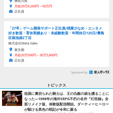
神奈川県
月給29万6,200円～50万円
正社員
「27卒」ゲーム開発サポート正社員/残業少なめ・エンタメ
好き歓迎・育休実績あり・未経験歓迎・年間休日125日/豊島
区南池袋2丁目
株式会社Meta Sales
東京都
月給20万500円～30万5,800円
正社員
Sponsored by
トピックス
祖国に裏切られた騎士は、王の仇敵の娘を護ることに
なった―1998年の海外SRPG不朽の名作『幻世録』全
面リメイク版、体験版配信開始。ダーティーヒーロー
が駆ける異色の戦記が令和に蘇る