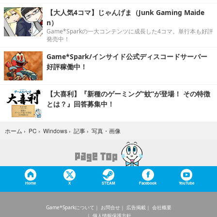
【大人気4コマ】じゃんげま（Junk Gaming Maide
n）
Game*Sparkの一大コンテンツに成長した4コマ。単行本も好評
発売中！
Game*Spark/インサイド公式ディスコードサーバー
好評稼働中！
【大喜利】『新種のゲーミング“蚊”が登場！ その特徴
とは？』回答募集中！
写真・画像
ホーム
›
PC
›
Windows
›
記事
›
Home
X
STEAM
Facebook
YouTube
Game*Sparkについて
お問合せ
広告掲載
会社概要
個人情報保護方針