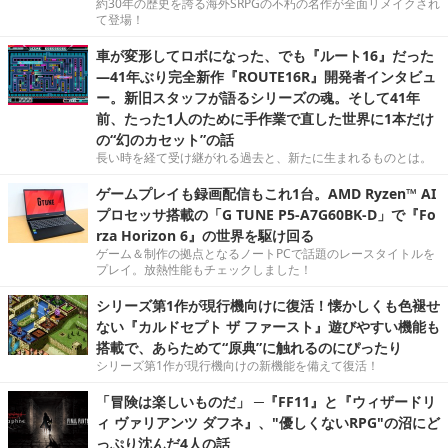
約30年の歴史を誇る海外SRPGの不朽の名作が全面リメイクされ
て登場！
車が変形してロボになった、でも『ルート16』だった
―41年ぶり完全新作『ROUTE16R』開発者インタビュ
ー。新旧スタッフが語るシリーズの魂。そして41年
前、たった1人のために手作業で直した世界に1本だけ
の“幻のカセット”の話
長い時を経て受け継がれる過去と、新たに生まれるものとは。
ゲームプレイも録画配信もこれ1台。AMD Ryzen™ AI
プロセッサ搭載の「G TUNE P5-A7G60BK-D」で『Fo
rza Horizon 6』の世界を駆け回る
ゲーム＆制作の拠点となるノートPCで話題のレースタイトルを
プレイ。放熱性能もチェックしました！
シリーズ第1作が現行機向けに復活！懐かしくも色褪せ
ない『カルドセプト ザ ファースト』遊びやすい機能も
搭載で、あらためて“原典”に触れるのにぴったり
シリーズ第1作が現行機向けの新機能を備えて復活！
「冒険は楽しいものだ」 ─『FF11』と『ウィザードリ
ィ ヴァリアンツ ダフネ』、"優しくないRPG"の沼にど
っぷり沈んだ4人の話