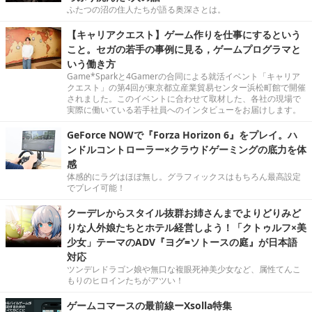
ふたつの沼の住人たちが語る奥深さとは。
【キャリアクエスト】ゲーム作りを仕事にするという
こと。セガの若手の事例に見る，ゲームプログラマと
いう働き方
Game*Sparkと4Gamerの合同による就活イベント「キャリア
クエスト」の第4回が東京都立産業貿易センター浜松町館で開催
されました。このイベントに合わせて取材した、各社の現場で
実際に働いている若手社員へのインタビューをお届けします。
GeForce NOWで『Forza Horizon 6』をプレイ。ハ
ンドルコントローラー×クラウドゲーミングの底力を体
感
体感的にラグはほぼ無し。グラフィックスはもちろん最高設定
でプレイ可能！
クーデレからスタイル抜群お姉さんまでよりどりみど
りな人外娘たちとホテル経営しよう！「クトゥルフ×美
少女」テーマのADV『ヨグ=ソトースの庭』が日本語
対応
ツンデレドラゴン娘や無口な複眼死神美少女など、属性てんこ
もりのヒロインたちがアツい！
ゲームコマースの最前線ーXsolla特集