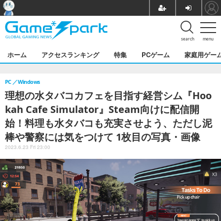
search
menu
ホーム
アクセスランキング
特集
PCゲーム
家庭用ゲー
PC
Windows
理想の水タバコカフェを目指す経営シム『Hoo
kah Cafe Simulator』Steam向けに配信開
始！料理も水タバコも充実させよう、ただし泥
棒や警察には気をつけて 1枚目の写真・画像
2023.6.23 Fri 23:00