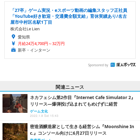
「27卒」ゲーム実況・eスポーツ動画の編集スタッフ正社員
「YouTube好き歓迎・交通費全額支給」育休実績あり/名古
屋市中村区名駅1丁目
株式会社Le Lien
愛知県
月給24万4,700円～32万円
新卒・インターン
Sponsored by
関連ニュース
ネカフェシム第2作目『Internet Cafe Simulator 2』
リリース―爆弾投げ込まれてもめげずに経営
ゲーム文化
2022.1.8 Sat 15:43
密造酒醸造家として生きる経営シム『Moonshine In
c.』コンソール向けに6月27日リリース