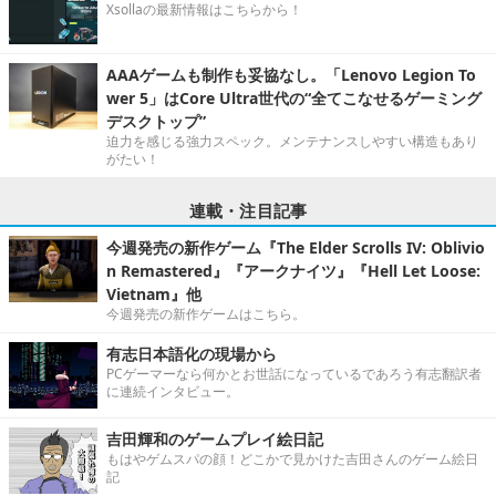
Xsollaの最新情報はこちらから！
AAAゲームも制作も妥協なし。「Lenovo Legion To
wer 5」はCore Ultra世代の“全てこなせるゲーミング
デスクトップ”
迫力を感じる強力スペック。メンテナンスしやすい構造もあり
がたい！
連載・注目記事
今週発売の新作ゲーム『The Elder Scrolls IV: Oblivio
n Remastered』『アークナイツ』『Hell Let Loose:
Vietnam』他
今週発売の新作ゲームはこちら。
有志日本語化の現場から
PCゲーマーなら何かとお世話になっているであろう有志翻訳者
に連続インタビュー。
吉田輝和のゲームプレイ絵日記
もはやゲムスパの顔！どこかで見かけた吉田さんのゲーム絵日
記