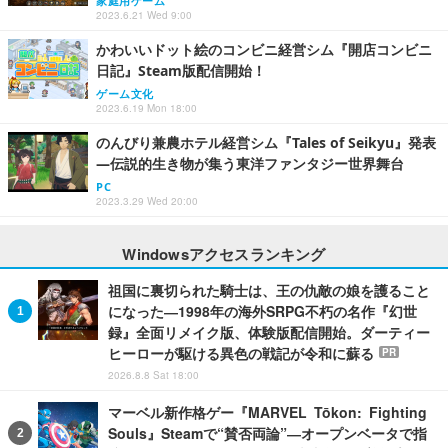
家庭用ゲーム
2023.6.21 Wed 9:00
かわいいドット絵のコンビニ経営シム『開店コンビニ
日記』Steam版配信開始！
ゲーム文化
2023.6.19 Mon 18:00
のんびり兼農ホテル経営シム『Tales of Seikyu』発表
―伝説的生き物が集う東洋ファンタジー世界舞台
PC
2023.3.29 Wed 20:00
Windowsアクセスランキング
祖国に裏切られた騎士は、王の仇敵の娘を護ること
になった―1998年の海外SRPG不朽の名作『幻世
録』全面リメイク版、体験版配信開始。ダーティー
ヒーローが駆ける異色の戦記が令和に蘇る
PR
2026.8.8 Sat 18:00
マーベル新作格ゲー『MARVEL Tōkon: Fighting
Souls』Steamで“賛否両論”―オープンベータで指