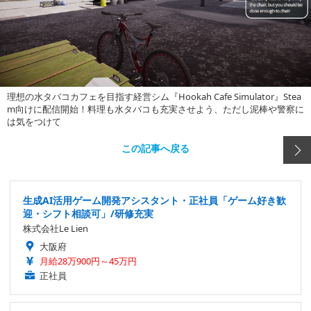
理想の水タバコカフェを目指す経営シム『Hookah Cafe Simulator』Stea
m向けに配信開始！料理も水タバコも充実させよう、ただし泥棒や警察に
は気をつけて
この記事へ戻る
生成AI活用ゲーム開発アシスタント・正社員「ゲーム好き歓
迎・シフト相談可」/研修充実
株式会社Le Lien
大阪府
月給28万900円～45万円
正社員