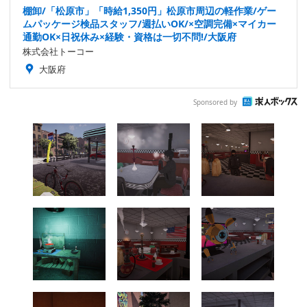
棚卸/「松原市」「時給1,350円」松原市周辺の軽作業/ゲー
ムパッケージ検品スタッフ/週払いOK/×空調完備×マイカー
通勤OK×日祝休み×経験・資格は一切不問!/大阪府
株式会社トーコー
大阪府
Sponsored by