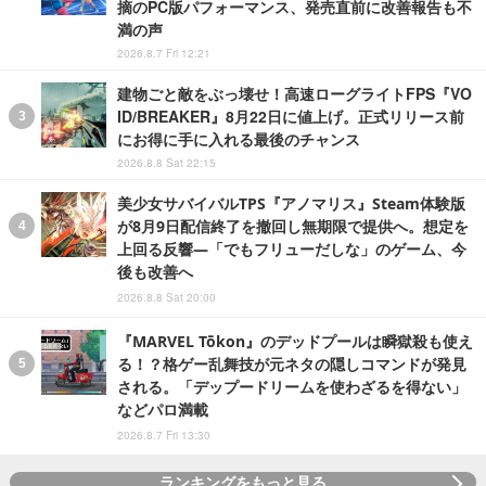
摘のPC版パフォーマンス、発売直前に改善報告も不
満の声
2026.8.7 Fri 12:21
建物ごと敵をぶっ壊せ！高速ローグライトFPS『VO
ID/BREAKER』8月22日に値上げ。正式リリース前
にお得に手に入れる最後のチャンス
2026.8.8 Sat 22:15
美少女サバイバルTPS『アノマリス』Steam体験版
が8月9日配信終了を撤回し無期限で提供へ。想定を
上回る反響―「でもフリューだしな」のゲーム、今
後も改善へ
2026.8.8 Sat 20:00
『MARVEL Tōkon』のデッドプールは瞬獄殺も使え
る！？格ゲー乱舞技が元ネタの隠しコマンドが発見
される。「デップードリームを使わざるを得ない」
などパロ満載
2026.8.7 Fri 13:30
ランキングをもっと見る