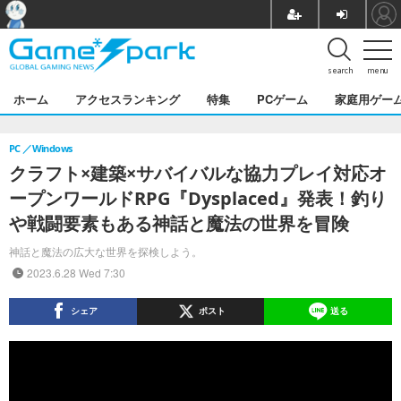
search
menu
ホーム
アクセスランキング
特集
PCゲーム
家庭用ゲー
PC
Windows
クラフト×建築×サバイバルな協力プレイ対応オ
ープンワールドRPG『Dysplaced』発表！釣り
や戦闘要素もある神話と魔法の世界を冒険
神話と魔法の広大な世界を探検しよう。
2023.6.28 Wed 7:30
シェア
ポスト
送る