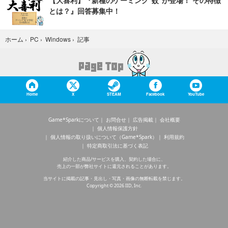
【大喜利】『新種のゲーミング“蚊”が登場！ その特徴
とは？』回答募集中！
記事
ホーム
›
PC
›
Windows
›
Home
X
STEAM
Facebook
YouTube
Game*Sparkについて
お問合せ
広告掲載
会社概要
個人情報保護方針
個人情報の取り扱いについて（Game*Spark）
利用規約
特定商取引法に基づく表記
紹介した商品/サービスを購入、契約した場合に、
売上の一部が弊社サイトに還元されることがあります。
当サイトに掲載の記事・見出し・写真・画像の無断転載を禁じます。
Copyright © 2026 IID, Inc.