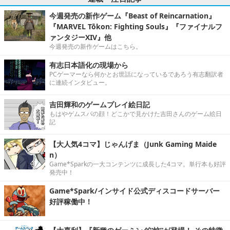
今週発売の新作ゲーム『Beast of Reincarnation』
『MARVEL Tōkon: Fighting Souls』『ファイナルフ
ァンタジーXIV』他
今週発売の新作ゲームはこちら。
有志日本語化の現場から
PCゲーマーなら何かとお世話になっているであろう有志翻訳者
に連続インタビュー。
吉田輝和のゲームプレイ絵日記
もはやゲムスパの顔！どこかで見かけた吉田さんのゲーム絵日
記
【大人気4コマ】じゃんげま（Junk Gaming Maide
n）
Game*Sparkの一大コンテンツに成長した4コマ。単行本も好評
発売中！
Game*Spark/インサイド公式ディスコードサーバー
好評稼働中！