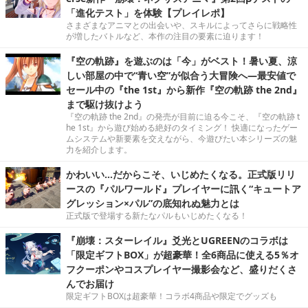
「進化テスト」を体験【プレイレポ】
さまざまなアニマとの出会いや、スキルによってさらに戦略性
が増したバトルなど、本作の注目の要素に迫ります！
『空の軌跡』を遊ぶのは「今」がベスト！暑い夏、涼
しい部屋の中で“青い空”が似合う大冒険へ―最安値で
セール中の『the 1st』から新作『空の軌跡 the 2nd』
まで駆け抜けよう
『空の軌跡 the 2nd』の発売が目前に迫る今こそ、『空の軌跡 t
he 1st』から遊び始める絶好のタイミング！ 快適になったゲー
ムシステムや新要素を交えながら、今遊びたい本シリーズの魅
力を紹介します。
かわいい…だからこそ、いじめたくなる。正式版リリ
ースの『パルワールド』プレイヤーに訊く“キュートア
グレッション×パル”の底知れぬ魅力とは
正式版で登場する新たなパルもいじめたくなる！
『崩壊：スターレイル』爻光とUGREENのコラボは
「限定ギフトBOX」が超豪華！全6商品に使える5％オ
フクーポンやコスプレイヤー撮影会など、盛りだくさ
んでお届け
限定ギフトBOXは超豪華！コラボ4商品や限定でグッズも