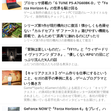
プロセッサ搭載の「G TUNE P5-A7G60BK-D」で『Fo
rza Horizon 6』の世界を駆け回る
ゲーム＆制作の拠点となるノートPCで話題のレースタイトルを
プレイ。放熱性能もチェックしました！
シリーズ第1作が現行機向けに復活！懐かしくも色褪せ
ない『カルドセプト ザ ファースト』遊びやすい機能も
搭載で、あらためて“原典”に触れるのにぴったり
シリーズ第1作が現行機向けの新機能を備えて復活！
「冒険は楽しいものだ」 ─『FF11』と『ウィザードリ
ィ ヴァリアンツ ダフネ』、"優しくないRPG"の沼にど
っぷり沈んだ4人の話
ふたつの沼の住人たちが語る奥深さとは。
【キャリアクエスト】ゲーム作りを仕事にするという
こと。セガの若手の事例に見る，ゲームプログラマと
いう働き方
Game*Sparkと4Gamerの合同による就活イベント「キャリア
クエスト」の第4回が東京都立産業貿易センター浜松町館で開催
されました。このイベントに合わせて取材した、各社の現場で
実際に働いている若手社員へのインタビューをお届けします。
GeForce NOWで『Forza Horizon 6』をプレイ。ハ