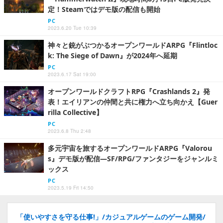
定！Steamではデモ版の配信も開始
PC
2023.6.20 Tue 10:39
神々と銃がぶつかるオープンワールドARPG『Flintloc
k: The Siege of Dawn』が2024年へ延期
PC
2023.6.17 Sat 19:00
オープンワールドクラフトRPG『Crashlands 2』発
表！エイリアンの仲間と共に権力へ立ち向かえ【Guer
rilla Collective】
PC
2023.6.8 Thu 2:48
多元宇宙を旅するオープンワールドARPG『Valorou
s』デモ版が配信―SF/RPG/ファンタジーをジャンルミ
ックス
PC
2023.5.19 Fri 14:50
「使いやすさを守る仕事!」/カジュアルゲームのゲーム開発/