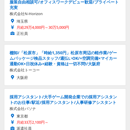
服装自由相談可/オフィスワークデビュー歓迎/プライベート
充実
株式会社N-Horizon
埼玉県
月給29万4,000円～30万5,000円
正社員
棚卸/「松原市」「時給1,350円」松原市周辺の軽作業/ゲー
ムパッケージ検品スタッフ/週払いOK/×空調完備×マイカー
通勤OK×日祝休み×経験・資格は一切不問!/大阪府
株式会社トーコー
大阪府
採用アシスタント/大手ゲーム開発企業での採用アシスタン
トのお仕事/駅近/採用アシスタント/人事研修アシスタント
株式会社パソナ
東京都
月給33万2,100円～
派遣社員