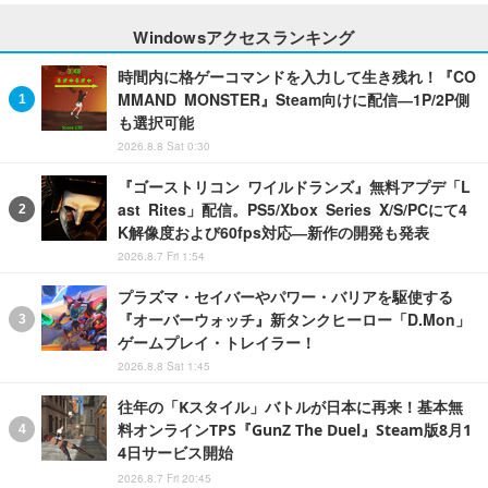
Windowsアクセスランキング
時間内に格ゲーコマンドを入力して生き残れ！『CO
MMAND MONSTER』Steam向けに配信―1P/2P側
も選択可能
2026.8.8 Sat 0:30
『ゴーストリコン ワイルドランズ』無料アプデ「L
ast Rites」配信。PS5/Xbox Series X/S/PCにて4
K解像度および60fps対応―新作の開発も発表
2026.8.7 Fri 1:54
プラズマ・セイバーやパワー・バリアを駆使する
『オーバーウォッチ』新タンクヒーロー「D.Mon」
ゲームプレイ・トレイラー！
2026.8.8 Sat 1:45
往年の「Kスタイル」バトルが日本に再来！基本無
料オンラインTPS『GunZ The Duel』Steam版8月1
4日サービス開始
2026.8.7 Fri 20:45