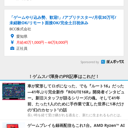
「ゲームやり込み勢、歓迎!」/アプリテスター/月収30万可/
未経験OK/リモート面接OK/完全土日祝休み
BCC株式会社
愛知県
月給40万1,000円～44万8,000円
正社員
Sponsored by
！ゲムスパ渾身のPR記事はこれだ！
車が変形してロボになった、でも『ルート16』だった
―41年ぶり完全新作『ROUTE16R』開発者インタビュ
ー。新旧スタッフが語るシリーズの魂。そして41年
前、たった1人のために手作業で直した世界に1本だけ
の“幻のカセット”の話
長い時を経て受け継がれる過去と、新たに生まれるものとは。
ゲームプレイも録画配信もこれ1台。AMD Ryzen™ AI