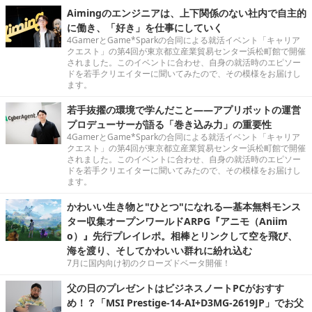
Aimingのエンジニアは、上下関係のない社内で自主的
に働き、「好き」を仕事にしていく
4GamerとGame*Sparkの合同による就活イベント「キャリア
クエスト」の第4回が東京都立産業貿易センター浜松町館で開催
されました。このイベントに合わせ、自身の就活時のエピソー
ドを若手クリエイターに聞いてみたので、その模様をお届けし
ます。
若手抜擢の環境で学んだこと――アプリボットの運営
プロデューサーが語る「巻き込み力」の重要性
4GamerとGame*Sparkの合同による就活イベント「キャリア
クエスト」の第4回が東京都立産業貿易センター浜松町館で開催
されました。このイベントに合わせ、自身の就活時のエピソー
ドを若手クリエイターに聞いてみたので、その模様をお届けし
ます。
かわいい生き物と"ひとつ"になれる―基本無料モンス
ター収集オープンワールドARPG『アニモ（Aniim
o）』先行プレイレポ。相棒とリンクして空を飛び、
海を渡り、そしてかわいい群れに紛れ込む
7月に国内向け初のクローズドベータ開催！
父の日のプレゼントはビジネスノートPCがおすす
め！？「MSI Prestige-14-AI+D3MG-2619JP」でお父