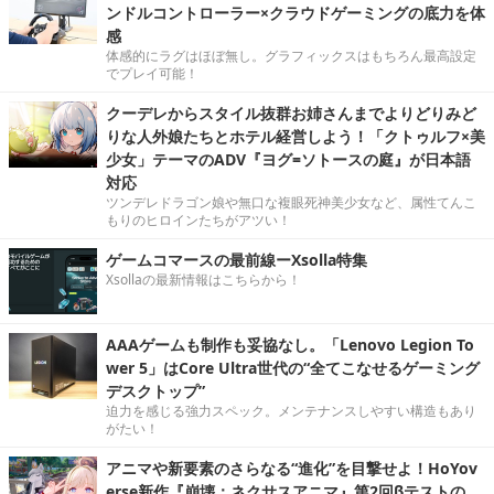
ンドルコントローラー×クラウドゲーミングの底力を体
感
体感的にラグはほぼ無し。グラフィックスはもちろん最高設定
でプレイ可能！
クーデレからスタイル抜群お姉さんまでよりどりみど
りな人外娘たちとホテル経営しよう！「クトゥルフ×美
少女」テーマのADV『ヨグ=ソトースの庭』が日本語
対応
ツンデレドラゴン娘や無口な複眼死神美少女など、属性てんこ
もりのヒロインたちがアツい！
ゲームコマースの最前線ーXsolla特集
Xsollaの最新情報はこちらから！
AAAゲームも制作も妥協なし。「Lenovo Legion To
wer 5」はCore Ultra世代の“全てこなせるゲーミング
デスクトップ”
迫力を感じる強力スペック。メンテナンスしやすい構造もあり
がたい！
アニマや新要素のさらなる“進化”を目撃せよ！HoYov
erse新作『崩壊：ネクサスアニマ』第2回βテストの