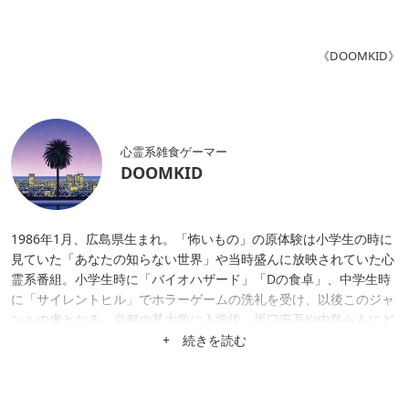
《DOOMKID》
心霊系雑食ゲーマー
DOOMKID
1986年1月、広島県生まれ。「怖いもの」の原体験は小学生の時に
見ていた「あなたの知らない世界」や当時盛んに放映されていた心
霊系番組。小学生時に「バイオハザード」「Dの食卓」、中学生時
に「サイレントヒル」でホラーゲームの洗礼を受け、以後このジャ
ンルの虜となる。京都の某大学に入学後、坂口安吾や中島らもにど
っぷり影響を受け、無頼派作家を志し退廃的生活(ゲーム三昧)を送
+ 続きを読む
る。その後紆余曲折を経て地元にて就職し、積みゲーを崩したり映
像制作、ビートメイクなど様々な活動を展開中。HIPHOPとローポ
リをこよなく愛する。