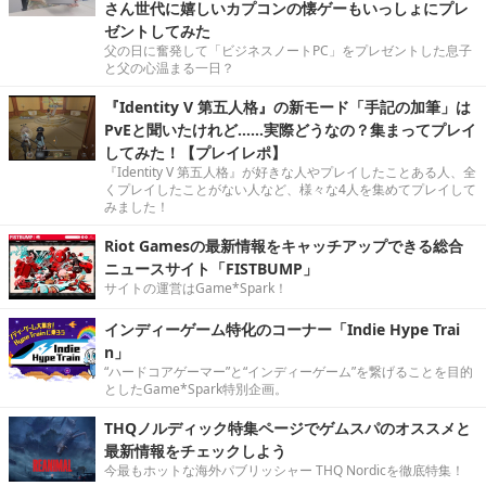
さん世代に嬉しいカプコンの懐ゲーもいっしょにプレ
ゼントしてみた
父の日に奮発して「ビジネスノートPC」をプレゼントした息子
と父の心温まる一日？
『Identity V 第五人格』の新モード「手記の加筆」は
PvEと聞いたけれど……実際どうなの？集まってプレイ
してみた！【プレイレポ】
『Identity V 第五人格』が好きな人やプレイしたことある人、全
くプレイしたことがない人など、様々な4人を集めてプレイして
みました！
Riot Gamesの最新情報をキャッチアップできる総合
ニュースサイト「FISTBUMP」
サイトの運営はGame*Spark！
インディーゲーム特化のコーナー「Indie Hype Trai
n」
“ハードコアゲーマー”と“インディーゲーム”を繋げることを目的
としたGame*Spark特別企画。
THQノルディック特集ページでゲムスパのオススメと
最新情報をチェックしよう
今最もホットな海外パブリッシャー THQ Nordicを徹底特集！