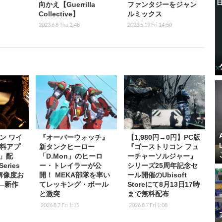
向かえ【Guerrilla
ファンタジーをジャン
Collective】
ルミックス
2023.6.8 Thu 2:48
2023.5.19 Fri 14:50
ン ワイ
『オーバーウォッチ』
【1,980円→0円】PC版
料アプ
新タンクヒーロー
『ゴーストリコン フュ
s」配
「D.Mon」のヒーロ
ーチャーソルジャー』
eries
ー・トレイラーが公
シリーズ25周年記念セ
K解像度お
開！ MEKA部隊を率い
ール開催のUbisoft
応―新作
てレッキング・ボール
Storeにて8月13日17時
と激突
まで無料配布
2026.8.7 Fri 1:15
2026.8.7 Fri 1:08