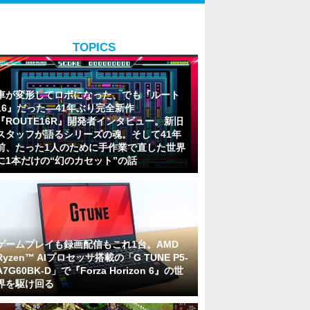
TOPICS
車が変形してロボになった、でも『ルート
16』だった―41年ぶり完全新作
『ROUTE16R』開発者インタビュー。新旧
スタッフが語るシリーズの魂。そして41年
前、たった1人のために手作業で直した世界
に1本だけの“幻のカセット”の話
ゲームプレイも録画配信もこれ1台。AMD
Ryzen™ AIプロセッサ搭載の「G TUNE P5-
A7G60BK-D」で『Forza Horizon 6』の世
界を駆け回る