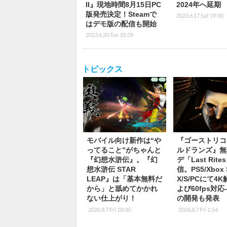
II』現地時間8月15日PC
2024年へ延期
版発売決定！Steamで
2023.6.17 Sat 19:00
はデモ版の配信も開始
2023.6.20 Tue 10:39
トピックス
モバイル向け新作は“や
『ゴーストリコ
ってること”がちゃんと
ルドランズ』無
『幻想水滸伝』。『幻
デ「Last Rite
想水滸伝 STAR
信。PS5/Xbox S
LEAP』は「基本無料だ
X/S/PCにて4
から」と舐めてかかれ
よび60fps対
ない仕上がり！
の開発も発表
2026.8.7 Fri 18:00
2026.8.7 Fri 1:54