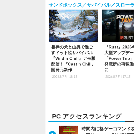
サンドボックス／サバイバル／スロー
相棒の犬と山奥で過ご
『Rust』202
すドット絵サバイバル
大型アップデー
『Wild n Chill』デモ版
「Power Tri
配信！『Cast n Chill』
発電所の再稼働
開発元新作
に
2026.8.7 Fri 18:15
2026.8.7 Fri 17:15
PC アクセスランキング
時間内に格ゲーコマンドを入