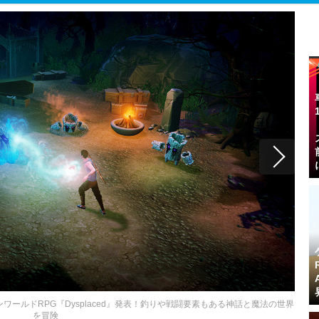
ールドRPG『Dysplaced』発表！釣りや戦闘要素もある神話と魔法の世界
を冒険