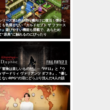
シリーズ第1作が現行機向けに復活！懐かし
くも色褪せない『カルドセプト ザ ファース
ト』遊びやすい機能も搭載で、あらため
て“原典”に触れるのにぴったり
「冒険は楽しいものだ」 ─『FF11』と『ウ
ィザードリィ ヴァリアンツ ダフネ』、"優し
くないRPG"の沼にどっぷり沈んだ4人の話