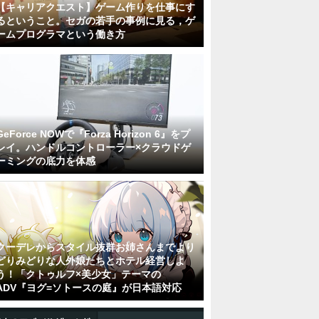
【キャリアクエスト】ゲーム作りを仕事にす
るということ。セガの若手の事例に見る，ゲ
ームプログラマという働き方
GeForce NOWで『Forza Horizon 6』をプ
レイ。ハンドルコントローラー×クラウドゲ
ーミングの底力を体感
クーデレからスタイル抜群お姉さんまでより
どりみどりな人外娘たちとホテル経営しよ
う！「クトゥルフ×美少女」テーマの
ADV『ヨグ=ソトースの庭』が日本語対応