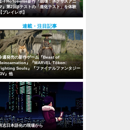
よ！HoYoverse新作『崩壊：ネクサスアニ
マ』第2回βテストの「進化テスト」を体験
【プレイレポ】
連載・注目記事
今週発売の新作ゲーム『Beast of
Reincarnation』『MARVEL Tōkon:
Fighting Souls』『ファイナルファンタジー
XIV』他
有志日本語化の現場から