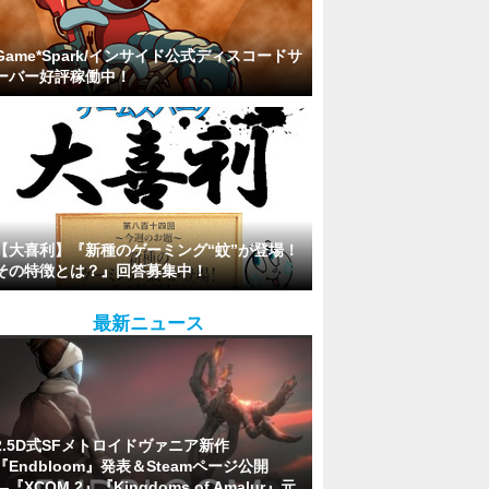
Game*Spark/インサイド公式ディスコードサ
ーバー好評稼働中！
【大喜利】『新種のゲーミング“蚊”が登場！
その特徴とは？』回答募集中！
最新ニュース
2.5D式SFメトロイドヴァニア新作
『Endbloom』発表＆Steamページ公開
―『XCOM 2』『Kingdoms of Amalur』元