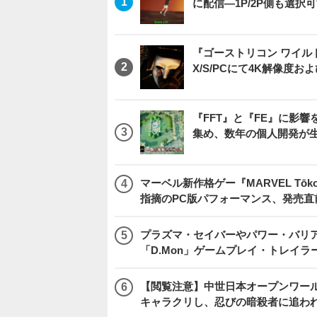
に配信―1P/2P側も選択
『ゴーストリコン ワイルドラン
X/S/PCにて4K解像度お
『FFT』と『FE』に影響を
集め、数年の個人開発が生
マーベル新作格ゲー『MARVEL Tōkon
指摘のPC版パフォーマンス、発売直
プラズマ・セイバーやパワー・バリ
「D.Mon」ゲームプレイ・トレイラ
【閲覧注意】中世日本オープンワールドア
キャラクリし、忍びの暗殺者に追わ