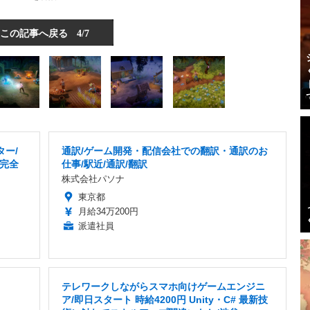
この記事へ戻る
4/7
ター/
通訳/ゲーム開発・配信会社での翻訳・通訳のお
/完全
仕事/駅近/通訳/翻訳
株式会社パソナ
東京都
月給34万200円
派遣社員
テレワークしながらスマホ向けゲームエンジニ
ア/即日スタート 時給4200円 Unity・C# 最新技