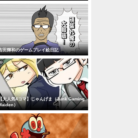
吉田輝和のゲームプレイ絵日記
【大人気4コマ】じゃんげま（Junk Gaming
Maiden）