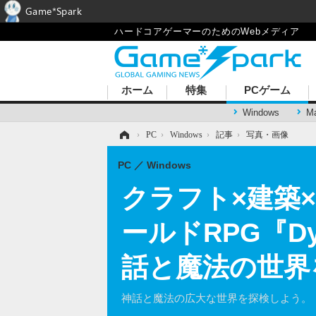
Game*Spark
ハードコアゲーマーのためのWebメディア
ホーム
特集
PCゲーム
Windows
M
ホーム
›
PC
›
Windows
›
記事
›
写真・画像
PC
Windows
クラフト×建築
ールドRPG『D
話と魔法の世界
神話と魔法の広大な世界を探検しよう。