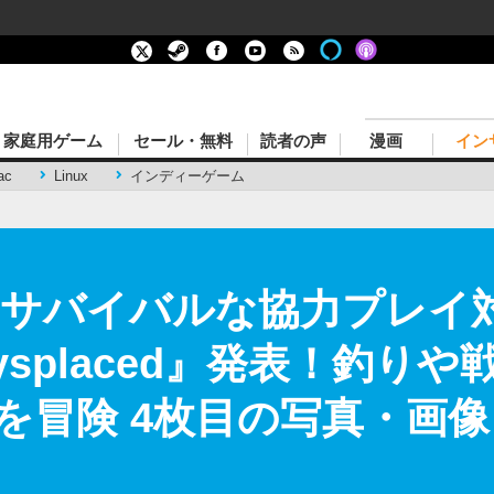
家庭用ゲーム
セール・無料
読者の声
漫画
イン
ac
Linux
インディーゲーム
×サバイバルな協力プレイ
ysplaced』発表！釣り
を冒険 4枚目の写真・画像