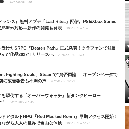
可能
2026.8.8 Sat 0:30
ズ』無料アプデ「Last Rites」配信。PS5/Xbox Series
よび60fps対応―新作の開発も発表
2026.8.7 Fri 1:54
受けたSRPG『Beaten Path』正式発表！クラファンで注目
んだ作品2027年リリースへ
2026.8.6 Thu 12:30
: Fighting Souls』Steamで“賛否両論”―オープンベータで
前に改善報告も不満の声
2026.8.7 Fri 12:21
アを駆使する『オーバーウォッチ』新タンクヒーロー
ー！
2026.8.8 Sat 1:45
ダルトRPG『Red Masked Ronin』早期アクセス開始！
れながら大人の世界で自由な体験
2026.8.7 Fri 14:45