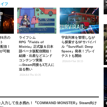
ライフ
6年8月の
ライフシム
宇宙列車を管理しなが
ト
RPG『Fields of
ら探索するSFサバイバ
p」配信！
Mistria』正式版＆日本
ル『SurviRail: Deep
が可能
語ベータ版配信開始！
Space』発表！プレイ
結婚・出産などエンド
テストも開始
コンテンツ実装
2026.8.4 Tue 18:15
―Steam同接も3万人に
迫る勢い
2026.8.6 Thu 10:35
力して生き残れ！『COMMAND MONSTER』Steam向け