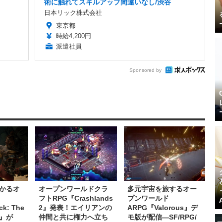
術に触れてスキルアップ間違いなし/渋谷
日本リック株式会社
東京都
時給4,200円
派遣社員
Sponsored by
かるオ
オープンワールドクラ
多元宇宙を旅するオー
フトRPG『Crashlands
プンワールド
ck: The
2』発表！エイリアンの
ARPG『Valorous』デ
wn』が
仲間と共に権力へ立ち
モ版が配信―SF/RPG/