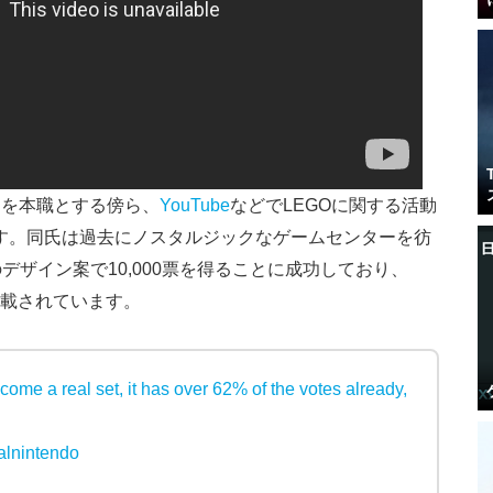
ーを本職とする傍ら、
YouTube
などでLEGOに関する活動
ザーです。同氏は過去にノスタルジックなゲームセンターを彷
デザイン案で10,000票を得ることに成功しており、
載されています。
ome a real set, it has over 62% of the votes already,
alnintendo