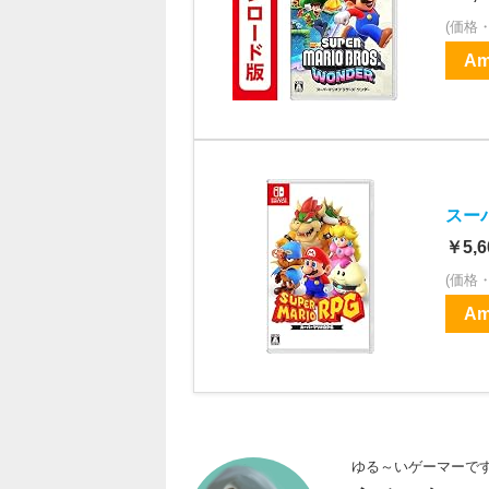
(価格
Am
スーパ
￥5,6
(価格
Am
ゆる～いゲーマーで