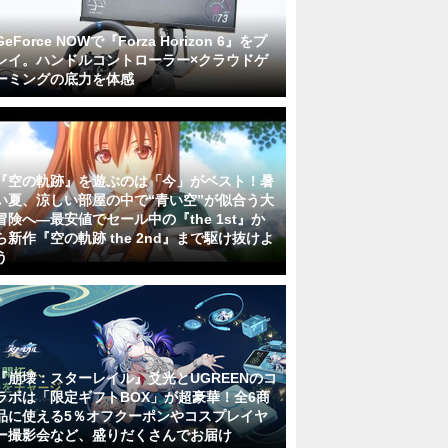
GeForce NOWで『Forza Horizon 6』をプ
レイ。ハンドルコントローラー×クラウドゲ
ーミングの底力を体感
『空の軌跡』を遊ぶのは「今」がベスト！暑
い夏、涼しい部屋の中で“青い空”が似合う大
冒険へ―最安値でセール中の『the 1st』か
ら新作『空の軌跡 the 2nd』まで駆け抜けよ
う
『崩壊：スターレイル』爻光とUGREENのコ
ラボは「限定ギフトBOX」が超豪華！全6商
品に使える5％オフクーポンやコスプレイヤ
ー撮影会など、盛りだくさんでお届け