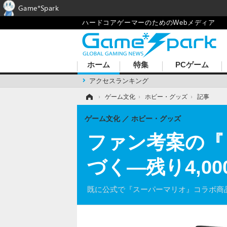
Game*Spark
ハードコアゲーマーのためのWebメディア
ホーム
特集
PCゲーム
アクセスランキング
ホーム
›
ゲーム文化
›
ホビー・グッズ
›
記事
ゲーム文化
ホビー・グッズ
ファン考案の『
づく―残り4,0
既に公式で『スーパーマリオ』コラボ商