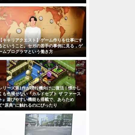
【キャリアクエスト】ゲーム作りを仕事にす
るということ。セガの若手の事例に見る，ゲ
ームプログラマという働き方
シリーズ第1作が現行機向けに復活！懐かし
くも色褪せない『カルドセプト ザ ファース
ト』遊びやすい機能も搭載で、あらため
て“原典”に触れるのにぴったり