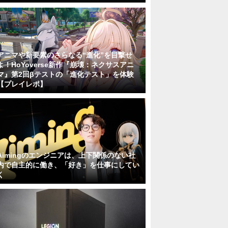
アニマや新要素のさらなる“進化”を目撃せ
よ！HoYoverse新作『崩壊：ネクサスアニ
マ』第2回βテストの「進化テスト」を体験
【プレイレポ】
Aimingのエンジニアは、上下関係のない社
内で自主的に働き、「好き」を仕事にしてい
く