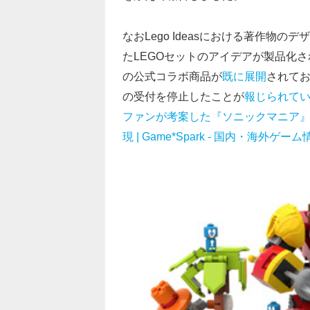
なおLego Ideasにおける著作物
たLEGOセットのアイデアが製品化
の公式コラボ商品が
既に展開
されてお
の受付を停止したことが
報じられて
ファンが考案した『ソニックマニア』
現 | Game*Spark - 国内・海外ゲ