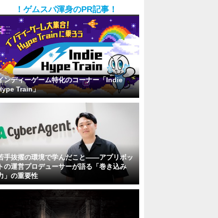
！ゲムスパ渾身のPR記事！
インディーゲーム特化のコーナー「Indie
Hype Train」
若手抜擢の環境で学んだこと――アプリボッ
トの運営プロデューサーが語る「巻き込み
力」の重要性