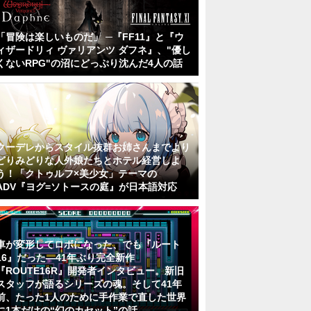
「冒険は楽しいものだ」 ─『FF11』と『ウ
ィザードリィ ヴァリアンツ ダフネ』、"優し
くないRPG"の沼にどっぷり沈んだ4人の話
クーデレからスタイル抜群お姉さんまでより
どりみどりな人外娘たちとホテル経営しよ
う！「クトゥルフ×美少女」テーマの
ADV『ヨグ=ソトースの庭』が日本語対応
車が変形してロボになった、でも『ルート
16』だった―41年ぶり完全新作
『ROUTE16R』開発者インタビュー。新旧
スタッフが語るシリーズの魂。そして41年
前、たった1人のために手作業で直した世界
に1本だけの“幻のカセット”の話