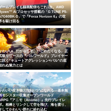
ゲームプレイも録画配信もこれ1台。AMD
Ryzen™ AIプロセッサ搭載の「G TUNE P5-
A7G60BK-D」で『Forza Horizon 6』の世
界を駆け回る
かわいい…だからこそ、いじめたくなる。正
式版リリースの『パルワールド』プレイヤー
に訊く“キュートアグレッション×パル”の底
知れぬ魅力とは
かわいい生き物と"ひとつ"になれる―基本無
料モンスター収集オープンワールド
ARPG『アニモ（Aniimo）』先行プレイレ
ポ。相棒とリンクして空を飛び、海を渡り、
そしてかわいい群れに紛れ込む