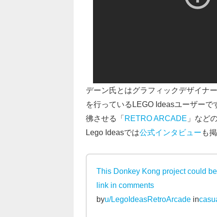
デーン氏とはグラフィックデザイナ
を行っているLEGO Ideasユー
彿させる「
RETRO ARCADE
」などの
Lego Ideasでは
公式インタビュー
も掲
This Donkey Kong project could bec
link in comments
by
u/LegoIdeasRetroArcade
in
casu