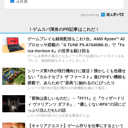
正社員
Sponsored by
！ゲムスパ渾身のPR記事はこれだ！
ゲームプレイも録画配信もこれ1台。AMD Ryzen™ AI
プロセッサ搭載の「G TUNE P5-A7G60BK-D」で『Fo
rza Horizon 6』の世界を駆け回る
ゲーム＆制作の拠点となるノートPCで話題のレースタイトルを
プレイ。放熱性能もチェックしました！
シリーズ第1作が現行機向けに復活！懐かしくも色褪せ
ない『カルドセプト ザ ファースト』遊びやすい機能も
搭載で、あらためて“原典”に触れるのにぴったり
シリーズ第1作が現行機向けの新機能を備えて復活！
「冒険は楽しいものだ」 ─『FF11』と『ウィザードリ
ィ ヴァリアンツ ダフネ』、"優しくないRPG"の沼にど
っぷり沈んだ4人の話
ふたつの沼の住人たちが語る奥深さとは。
【キャリアクエスト】ゲーム作りを仕事にするという