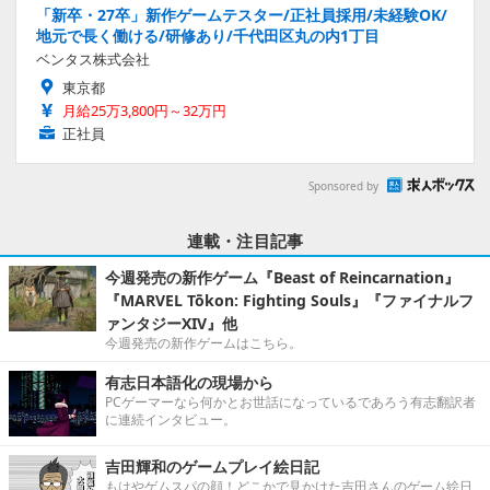
「新卒・27卒」新作ゲームテスター/正社員採用/未経験OK/
地元で長く働ける/研修あり/千代田区丸の内1丁目
ベンタス株式会社
東京都
月給25万3,800円～32万円
正社員
Sponsored by
連載・注目記事
今週発売の新作ゲーム『Beast of Reincarnation』
『MARVEL Tōkon: Fighting Souls』『ファイナルフ
ァンタジーXIV』他
今週発売の新作ゲームはこちら。
有志日本語化の現場から
PCゲーマーなら何かとお世話になっているであろう有志翻訳者
に連続インタビュー。
吉田輝和のゲームプレイ絵日記
もはやゲムスパの顔！どこかで見かけた吉田さんのゲーム絵日