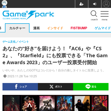
search
menu
料
カルチャー
漫画
インサイド
FISTBUMP
ゲムマイド
ゲーム文化
イベント
あなたの“好き”を届けよう！『AC6』や『CS
2』、『Starfield』にも投票できる「The Gam
e Awards 2023」のユーザー投票受付開始
いやいや、わたしのGOTYはコレだから！自分の推しタイトルに投票しよう。
2023.11.28 Tue 10:25
シェア
ポスト
送る