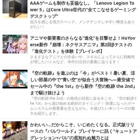
AAAゲームも制作も妥協なし。「Lenovo Legion To
wer 5」はCore Ultra世代の“全てこなせるゲーミング
デスクトップ”
迫力を感じる強力スペック。メンテナンスしやすい構造もあり
がたい！
アニマや新要素のさらなる“進化”を目撃せよ！HoYov
erse新作『崩壊：ネクサスアニマ』第2回βテストの
「進化テスト」を体験【プレイレポ】
さまざまなアニマとの出会いや、スキルによってさらに戦略性
が増したバトルなど、本作の注目の要素に迫ります！
『空の軌跡』を遊ぶのは「今」がベスト！暑い夏、涼
しい部屋の中で“青い空”が似合う大冒険へ―最安値で
セール中の『the 1st』から新作『空の軌跡 the 2nd』
まで駆け抜けよう
『空の軌跡 the 2nd』の発売が目前に迫る今こそ、『空の軌跡 t
he 1st』から遊び始める絶好のタイミング！ 快適になったゲー
ムシステムや新要素を交えながら、今遊びたい本シリーズの魅
力を紹介します。
かわいい…だからこそ、いじめたくなる。正式版リリ
ースの『パルワールド』プレイヤーに訊く“キュートア
グレッション×パル”の底知れぬ魅力とは