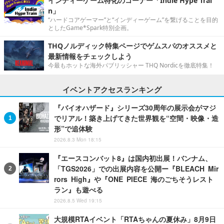
インディーゲーム特化のコーナー「Indie Hype Trai
n」
“ハードコアゲーマー”と“インディーゲーム”を繋げることを目的
としたGame*Spark特別企画。
THQノルディック特集ページでゲムスパのオススメと
最新情報をチェックしよう
今最もホットな海外パブリッシャー THQ Nordicを徹底特集！
イベントアクセスランキング
『バイオハザード』シリーズ30周年の展示会がマジ
でリアル！築き上げてきた世界観を“空間・映像・造
形”で追体験
2026.8.3 Mon 18:15
『エースコンバット8』は国内初出展！バンナム、
「TGS2026」での出展内容を公開ー『BLEACH Mir
rors High』や『ONE PIECE 海のごちそうレスト
ラン』も遊べる
2026.8.5 Wed 19:15
大規模RTAイベント「RTAちゃんの夏休み」8月9日