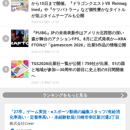
から15日まで開催。『ドラゴンクエストVII Reimag
ined』や『ケツバトラー』など個性豊かなタイトル
が並ぶタイムテーブルも公開
2026.8.3 Mon 11:00
『PUBG』IPの未発表新作はアメリカ北西部の深い
森が舞台のアクションFPS。8月に正式発表か―KRA
FTONが「gamescom 2026」出展5作品の情報公開
2026.8.5 Wed 11:15
TGS2026出展社一覧が公開！759社が出展、51の国
と地域が参加―30周年の節目に史上初の5日間開催
へ
2026.7.8 Wed 12:05
ランキングをもっと見る
「27卒」ゲーム実況・eスポーツ動画の編集スタッフ/有給消
化率高い・定着率高い・未経験歓迎/川崎市幸区新川通2丁目
株式会社Creer