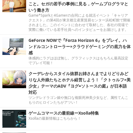
こと。セガの若手の事例に見る，ゲームプログラマと
いう働き方
Game*Sparkと4Gamerの合同による就活イベント「キャリア
クエスト」の第4回が東京都立産業貿易センター浜松町館で開催
されました。このイベントに合わせて取材した、各社の現場で
実際に働いている若手社員へのインタビューをお届けします。
GeForce NOWで『Forza Horizon 6』をプレイ。ハ
ンドルコントローラー×クラウドゲーミングの底力を体
感
体感的にラグはほぼ無し。グラフィックスはもちろん最高設定
でプレイ可能！
クーデレからスタイル抜群お姉さんまでよりどりみど
りな人外娘たちとホテル経営しよう！「クトゥルフ×美
少女」テーマのADV『ヨグ=ソトースの庭』が日本語
対応
ツンデレドラゴン娘や無口な複眼死神美少女など、属性てんこ
もりのヒロインたちがアツい！
ゲームコマースの最前線ーXsolla特集
Xsollaの最新情報はこちらから！