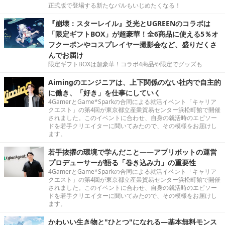
正式版で登場する新たなパルもいじめたくなる！
『崩壊：スターレイル』爻光とUGREENのコラボは
「限定ギフトBOX」が超豪華！全6商品に使える5％オ
フクーポンやコスプレイヤー撮影会など、盛りだくさ
んでお届け
限定ギフトBOXは超豪華！コラボ4商品や限定でグッズも
Aimingのエンジニアは、上下関係のない社内で自主的
に働き、「好き」を仕事にしていく
4GamerとGame*Sparkの合同による就活イベント「キャリア
クエスト」の第4回が東京都立産業貿易センター浜松町館で開催
されました。このイベントに合わせ、自身の就活時のエピソー
ドを若手クリエイターに聞いてみたので、その模様をお届けし
ます。
若手抜擢の環境で学んだこと――アプリボットの運営
プロデューサーが語る「巻き込み力」の重要性
4GamerとGame*Sparkの合同による就活イベント「キャリア
クエスト」の第4回が東京都立産業貿易センター浜松町館で開催
されました。このイベントに合わせ、自身の就活時のエピソー
ドを若手クリエイターに聞いてみたので、その模様をお届けし
ます。
かわいい生き物と"ひとつ"になれる―基本無料モンス