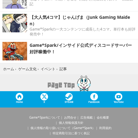
記
【大人気4コマ】じゃんげま（Junk Gaming Maide
n）
Game*Sparkの一大コンテンツに成長した4コマ。単行本も好評
発売中！
Game*Spark/インサイド公式ディスコードサーバー
好評稼働中！
記事
ホーム
›
ゲーム文化
›
イベント
›
Home
X
STEAM
Facebook
YouTube
Game*Sparkについて
お問合せ
広告掲載
会社概要
個人情報保護方針
個人情報の取り扱いについて（Game*Spark）
利用規約
特定商取引法に基づく表記