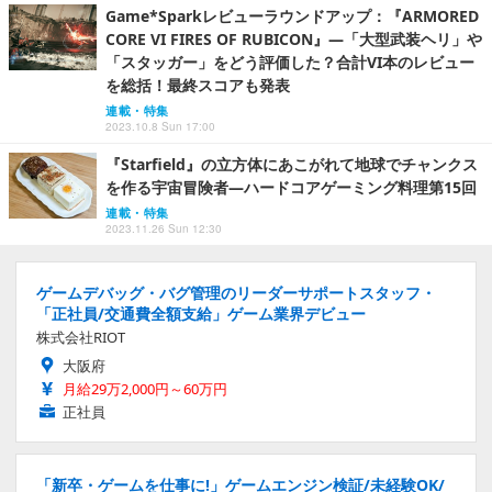
Game*Sparkレビューラウンドアップ：『ARMORED
CORE VI FIRES OF RUBICON』―「大型武装ヘリ」や
「スタッガー」をどう評価した？合計VI本のレビュー
を総括！最終スコアも発表
連載・特集
2023.10.8 Sun 17:00
『Starfield』の立方体にあこがれて地球でチャンクス
を作る宇宙冒険者―ハードコアゲーミング料理第15回
連載・特集
2023.11.26 Sun 12:30
ゲームデバッグ・バグ管理のリーダーサポートスタッフ・
「正社員/交通費全額支給」ゲーム業界デビュー
株式会社RIOT
大阪府
月給29万2,000円～60万円
正社員
「新卒・ゲームを仕事に!」ゲームエンジン検証/未経験OK/