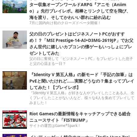
ター収集オープンワールドARPG『アニモ（Aniim
o）』先行プレイレポ。相棒とリンクして空を飛び、
海を渡り、そしてかわいい群れに紛れ込む
7月に国内向け初のクローズドベータ開催！
父の日のプレゼントはビジネスノートPCがおすす
め！？「MSI Prestige-14-AI+D3MG-2619JP」でお父
さん世代に嬉しいカプコンの懐ゲーもいっしょにプレ
ゼントしてみた
父の日に奮発して「ビジネスノートPC」をプレゼントした息子
と父の心温まる一日？
『Identity V 第五人格』の新モード「手記の加筆」は
PvEと聞いたけれど……実際どうなの？集まってプレイ
してみた！【プレイレポ】
『Identity V 第五人格』が好きな人やプレイしたことある人、全
くプレイしたことがない人など、様々な4人を集めてプレイして
みました！
Riot Gamesの最新情報をキャッチアップできる総合
ニュースサイト「FISTBUMP」
サイトの運営はGame*Spark！