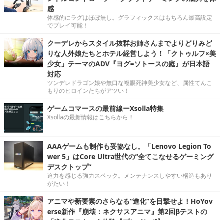
感
体感的にラグはほぼ無し。グラフィックスはもちろん最高設定
でプレイ可能！
クーデレからスタイル抜群お姉さんまでよりどりみど
りな人外娘たちとホテル経営しよう！「クトゥルフ×美
少女」テーマのADV『ヨグ=ソトースの庭』が日本語
対応
ツンデレドラゴン娘や無口な複眼死神美少女など、属性てんこ
もりのヒロインたちがアツい！
ゲームコマースの最前線ーXsolla特集
Xsollaの最新情報はこちらから！
AAAゲームも制作も妥協なし。「Lenovo Legion To
wer 5」はCore Ultra世代の“全てこなせるゲーミング
デスクトップ”
迫力を感じる強力スペック。メンテナンスしやすい構造もあり
がたい！
アニマや新要素のさらなる“進化”を目撃せよ！HoYov
erse新作『崩壊：ネクサスアニマ』第2回βテストの