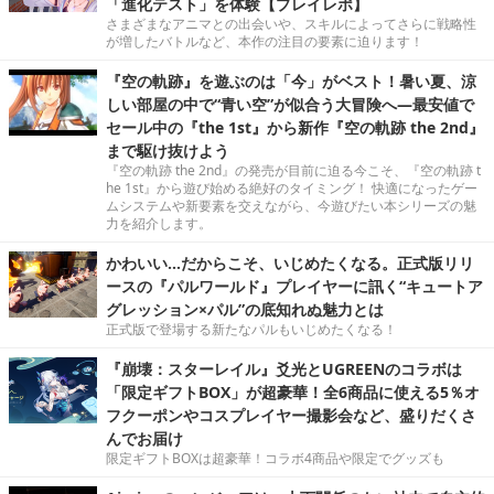
「進化テスト」を体験【プレイレポ】
さまざまなアニマとの出会いや、スキルによってさらに戦略性
が増したバトルなど、本作の注目の要素に迫ります！
『空の軌跡』を遊ぶのは「今」がベスト！暑い夏、涼
しい部屋の中で“青い空”が似合う大冒険へ―最安値で
セール中の『the 1st』から新作『空の軌跡 the 2nd』
まで駆け抜けよう
『空の軌跡 the 2nd』の発売が目前に迫る今こそ、『空の軌跡 t
he 1st』から遊び始める絶好のタイミング！ 快適になったゲー
ムシステムや新要素を交えながら、今遊びたい本シリーズの魅
力を紹介します。
かわいい…だからこそ、いじめたくなる。正式版リリ
ースの『パルワールド』プレイヤーに訊く“キュートア
グレッション×パル”の底知れぬ魅力とは
正式版で登場する新たなパルもいじめたくなる！
『崩壊：スターレイル』爻光とUGREENのコラボは
「限定ギフトBOX」が超豪華！全6商品に使える5％オ
フクーポンやコスプレイヤー撮影会など、盛りだくさ
んでお届け
限定ギフトBOXは超豪華！コラボ4商品や限定でグッズも