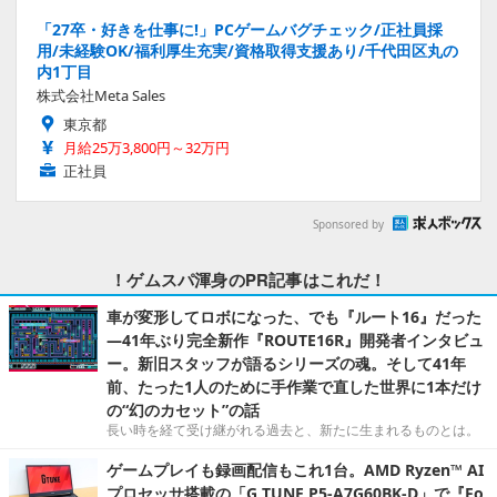
「27卒・好きを仕事に!」PCゲームバグチェック/正社員採
用/未経験OK/福利厚生充実/資格取得支援あり/千代田区丸の
内1丁目
株式会社Meta Sales
東京都
月給25万3,800円～32万円
正社員
Sponsored by
！ゲムスパ渾身のPR記事はこれだ！
車が変形してロボになった、でも『ルート16』だった
―41年ぶり完全新作『ROUTE16R』開発者インタビュ
ー。新旧スタッフが語るシリーズの魂。そして41年
前、たった1人のために手作業で直した世界に1本だけ
の“幻のカセット”の話
長い時を経て受け継がれる過去と、新たに生まれるものとは。
ゲームプレイも録画配信もこれ1台。AMD Ryzen™ AI
プロセッサ搭載の「G TUNE P5-A7G60BK-D」で『Fo