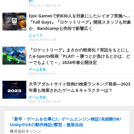
PC
2023.10.11 Wed 22:30
Epic Gamesで約830人を対象にしたレイオフ実施へ…
『Fall Guys』『ロケットリーグ』開発スタッフも対象
か、Bandcampも売却で影響広く
ニュース
2023.9.29 Fri 12:38
『ロケットリーグ』まさかの映画化？実話をもとにし
たe-Sports映画「PLAY! ～勝つとか負けるとかは、ど
ーでもよくて～」2024年春公開決定
ゲーム文化
2023.8.18 Fri 10:21
大手アダルトサイト恒例の検索ランキング発表―2023
年最も検索されたゲーム＆キャラクターは？
ゲーム文化
2023.12.18 Mon 20:30
「新卒・ゲームを仕事に!」ゲームエンジン検証/未経験OK/
UnityやUEの動作検証/髪型・服装自由
株式会社キソシン