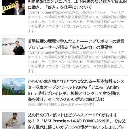
Aimingのエンジニアは、上下関係のない社内で自主的
に働き、「好き」を仕事にしていく
4GamerとGame*Sparkの合同による就活イベント「キャリア
クエスト」の第4回が東京都立産業貿易センター浜松町館で開催
されました。このイベントに合わせ、自身の就活時のエピソー
ドを若手クリエイターに聞いてみたので、その模様をお届けし
ます。
若手抜擢の環境で学んだこと――アプリボットの運営
プロデューサーが語る「巻き込み力」の重要性
4GamerとGame*Sparkの合同による就活イベント「キャリア
クエスト」の第4回が東京都立産業貿易センター浜松町館で開催
されました。このイベントに合わせ、自身の就活時のエピソー
ドを若手クリエイターに聞いてみたので、その模様をお届けし
ます。
かわいい生き物と"ひとつ"になれる―基本無料モンス
ター収集オープンワールドARPG『アニモ（Aniim
o）』先行プレイレポ。相棒とリンクして空を飛び、
海を渡り、そしてかわいい群れに紛れ込む
7月に国内向け初のクローズドベータ開催！
父の日のプレゼントはビジネスノートPCがおすす
め！？「MSI Prestige-14-AI+D3MG-2619JP」でお父
さん世代に嬉しいカプコンの懐ゲーもいっしょにプレ