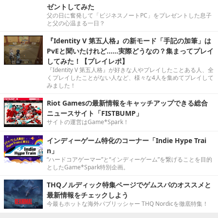
ゼントしてみた
父の日に奮発して「ビジネスノートPC」をプレゼントした息子
と父の心温まる一日？
『Identity V 第五人格』の新モード「手記の加筆」は
PvEと聞いたけれど……実際どうなの？集まってプレイ
してみた！【プレイレポ】
『Identity V 第五人格』が好きな人やプレイしたことある人、全
くプレイしたことがない人など、様々な4人を集めてプレイして
みました！
Riot Gamesの最新情報をキャッチアップできる総合
ニュースサイト「FISTBUMP」
サイトの運営はGame*Spark！
インディーゲーム特化のコーナー「Indie Hype Trai
n」
“ハードコアゲーマー”と“インディーゲーム”を繋げることを目的
としたGame*Spark特別企画。
THQノルディック特集ページでゲムスパのオススメと
最新情報をチェックしよう
今最もホットな海外パブリッシャー THQ Nordicを徹底特集！