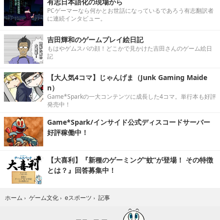
有志日本語化の現場から
PCゲーマーなら何かとお世話になっているであろう有志翻訳者
に連続インタビュー。
吉田輝和のゲームプレイ絵日記
もはやゲムスパの顔！どこかで見かけた吉田さんのゲーム絵日
記
【大人気4コマ】じゃんげま（Junk Gaming Maide
n）
Game*Sparkの一大コンテンツに成長した4コマ。単行本も好評
発売中！
Game*Spark/インサイド公式ディスコードサーバー
好評稼働中！
【大喜利】『新種のゲーミング“蚊”が登場！ その特徴
とは？』回答募集中！
記事
ホーム
›
ゲーム文化
›
eスポーツ
›