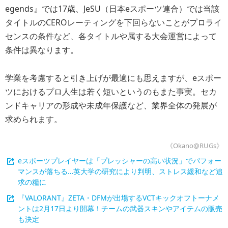
egends』では17歳、JeSU（日本eスポーツ連合）では当該
タイトルのCEROレーティングを下回らないことがプロライ
センスの条件など、各タイトルや属する大会運営によって
条件は異なります。
学業を考慮すると引き上げが最適にも思えますが、eスポー
ツにおけるプロ人生は若く短いというのもまた事実。セカ
ンドキャリアの形成や未成年保護など、業界全体の発展が
求められます。
《Okano@RUGs》
eスポーツプレイヤーは「プレッシャーの高い状況」でパフォー
マンスが落ちる…英大学の研究により判明、ストレス緩和など追
求の糧に
『VALORANT』ZETA・DFMが出場するVCTキックオフトーナメ
ントは2月17日より開幕！チームの武器スキンやアイテムの販売
も決定