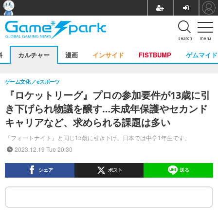
search
menu
料
カルチャー
漫画
インサイド
FISTBUMP
ゲムマイド
ゲーム文化
eスポーツ
『ロケットリーグ』プロの参加要件が13歳に引
き下げられ物議を醸す…未成年保護やセカンド
キャリアなど、求められる課題は多い
『フォートナイト』と同じ13歳に引き下げ。日本では中学1年生です。
2023.12.19 Tue 20:30
シェア
ポスト
送る