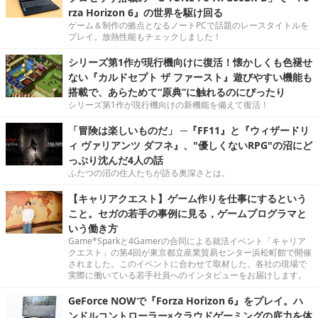
rza Horizon 6』の世界を駆け回る
ゲーム＆制作の拠点となるノートPCで話題のレースタイトルを
プレイ。放熱性能もチェックしました！
シリーズ第1作が現行機向けに復活！懐かしくも色褪せ
ない『カルドセプト ザ ファースト』遊びやすい機能も
搭載で、あらためて“原典”に触れるのにぴったり
シリーズ第1作が現行機向けの新機能を備えて復活！
「冒険は楽しいものだ」 ─『FF11』と『ウィザードリ
ィ ヴァリアンツ ダフネ』、"優しくないRPG"の沼にど
っぷり沈んだ4人の話
ふたつの沼の住人たちが語る奥深さとは。
【キャリアクエスト】ゲーム作りを仕事にするという
こと。セガの若手の事例に見る，ゲームプログラマと
いう働き方
Game*Sparkと4Gamerの合同による就活イベント「キャリア
クエスト」の第4回が東京都立産業貿易センター浜松町館で開催
されました。このイベントに合わせて取材した、各社の現場で
実際に働いている若手社員へのインタビューをお届けします。
GeForce NOWで『Forza Horizon 6』をプレイ。ハ
ンドルコントローラー×クラウドゲーミングの底力を体