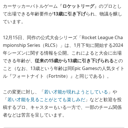
カーサッカーバトルゲーム『
ロケットリーグ
』のプロとし
て出場できる年齢要件が
13歳に引き下げ
られ、物議を醸し
ています。
12月15日、同作の公式大会シリーズ「Rocket League Cha
mpionship Series（RLCS）」は、1月下旬に開始する2024
年シーズンに関する情報を公開。これによると大会に出場
できる年齢が、
従来の15歳から13歳に引き下げられる
との
こと（なお、13歳という年齢は同Epic Gamesの人気タイト
ル『フォートナイト（Fortnite）』と同じである）。
この変更に対し、「
若い才能が現れようとしている
」や
「
若い才能を見ることがとても楽しみだ
」などと歓迎を投
稿するプロ、キャスターもいる一方で、一部のチーム関係
者などは苦言を呈しています。