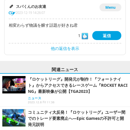
スパくんのお友達
Menu
2023-12-19 14:26:07
相変わらず物議を醸す話題が好きね君
1
返信
他の返信を表示
関連ニュース
『ロケットリーグ』開発元が制作！『フォートナイ
ト』からアクセスできるレースゲーム『ROCKET RACI
NG』最新映像が公開【TGA2023】
ニュース
2023.12.8 Fri 11:36
コミュニティ大反発！『ロケットリーグ』ユーザー間
でのトレード要素廃止へ―Epic Gamesの不許可と開
発元説明