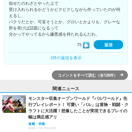
似せたのわざとやった上で
受け入れられるかどうかビクビクしながら作っていたのが伺
えるし、
パクリだとか、可哀そうとか、グロいとかよりも、グレーな
所を突けば話題になるって
分かってやってるから嫌悪感を持たれるんだわ。
75
返信
3件の返信を表示
コメントをすべて読む（全126件）
関連ニュース
モンスター収集オープンワールド『パルワールド』先
行プレイレポート！ 可愛い「パル」は冒険・戦闘・ク
ラフトに大活躍！想像したことが実現できるプレイの
幅は満足感アリ
連載・特集
2024.1.18 Thu 0:00