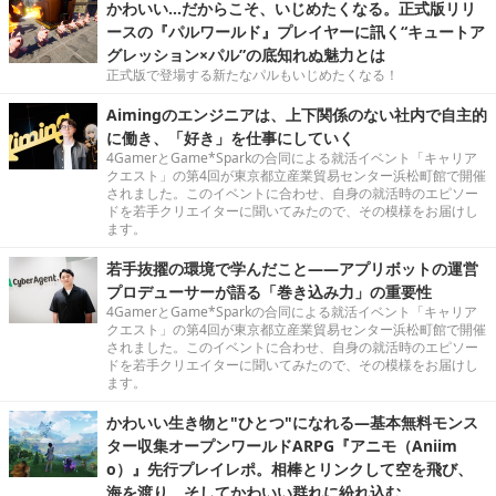
かわいい…だからこそ、いじめたくなる。正式版リリ
ースの『パルワールド』プレイヤーに訊く“キュートア
グレッション×パル”の底知れぬ魅力とは
正式版で登場する新たなパルもいじめたくなる！
Aimingのエンジニアは、上下関係のない社内で自主的
に働き、「好き」を仕事にしていく
4GamerとGame*Sparkの合同による就活イベント「キャリア
クエスト」の第4回が東京都立産業貿易センター浜松町館で開催
されました。このイベントに合わせ、自身の就活時のエピソー
ドを若手クリエイターに聞いてみたので、その模様をお届けし
ます。
若手抜擢の環境で学んだこと――アプリボットの運営
プロデューサーが語る「巻き込み力」の重要性
4GamerとGame*Sparkの合同による就活イベント「キャリア
クエスト」の第4回が東京都立産業貿易センター浜松町館で開催
されました。このイベントに合わせ、自身の就活時のエピソー
ドを若手クリエイターに聞いてみたので、その模様をお届けし
ます。
かわいい生き物と"ひとつ"になれる―基本無料モンス
ター収集オープンワールドARPG『アニモ（Aniim
o）』先行プレイレポ。相棒とリンクして空を飛び、
海を渡り、そしてかわいい群れに紛れ込む