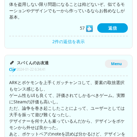
体を盗用しない限り問題になることは殆どないぞ。似てるモ
ーションやデザインでも一から作っているならお咎めなしが
基本。
57
返信
2件の返信を表示
スパくんのお友達
Menu
2024-01-22 6:34:41
ARKとポケモンを上手くガッチャンコして、要素の取捨選択
もセンス感じるし、
ゲーム性もUIも良くて、評価されてしかるべきゲーム。実際
にSteamの評価も高いし。
ただ、論争を巻き起こしたことによって、ユーザーとしては
大手を振って遊び難くなったし、
デザイナーを何十人も雇っているんだから、デザインをポケ
モンから外せば良かった。
あと、ポケットペアのnoteを読めば分かるけど、デザインを