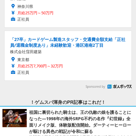
神奈川県
月給25万円～50万円
正社員
「27卒」カードゲーム製造スタッフ・交通費全額支給「正社
員/退職金制度あり」未経験歓迎・港区港南2丁目
株式会社窪田建築
東京都
月給25万7,700円～32万円
正社員
Sponsored by
！ゲムスパ渾身のPR記事はこれだ！
祖国に裏切られた騎士は、王の仇敵の娘を護ることに
なった―1998年の海外SRPG不朽の名作『幻世録』全
面リメイク版、体験版配信開始。ダーティーヒーロー
が駆ける異色の戦記が令和に蘇る