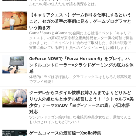
ふたつの沼の住人たちが語る奥深さとは。
【キャリアクエスト】ゲーム作りを仕事にするという
こと。セガの若手の事例に見る，ゲームプログラマと
いう働き方
Game*Sparkと4Gamerの合同による就活イベント「キャリア
クエスト」の第4回が東京都立産業貿易センター浜松町館で開催
されました。このイベントに合わせて取材した、各社の現場で
実際に働いている若手社員へのインタビューをお届けします。
GeForce NOWで『Forza Horizon 6』をプレイ。ハ
ンドルコントローラー×クラウドゲーミングの底力を体
感
体感的にラグはほぼ無し。グラフィックスはもちろん最高設定
でプレイ可能！
クーデレからスタイル抜群お姉さんまでよりどりみど
りな人外娘たちとホテル経営しよう！「クトゥルフ×美
少女」テーマのADV『ヨグ=ソトースの庭』が日本語
対応
ツンデレドラゴン娘や無口な複眼死神美少女など、属性てんこ
もりのヒロインたちがアツい！
ゲームコマースの最前線ーXsolla特集