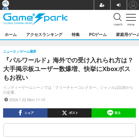
search
menu
ホーム
アクセスランキング
特集
PCゲーム
家庭用ゲー
ニュース
ゲーム業界
『パルワールド』海外での受け入れられ方は？
大手掲示板ユーザー数爆増、快挙にXboxボス
もお祝い
インディーゲームシーンでは「クリーチャーコレクター」ジャンルは以前から
の定番。
2024.1.22 Mon 11:10
シェア
ポスト
送る