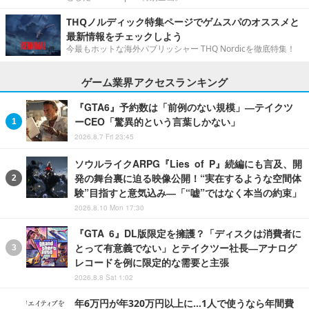
THQノルディック特集ページでゲムスパのオススメと
最新情報をチェックしよう
今最もホットな海外パブリッシャー THQ Nordicを徹底特集！
ゲーム業界アクセスランキング
『GTA6』予約数は「前例のない規模」―テイクツ
ーCEO「驚異的という言葉しかない」
2026.8.7 Fri 23:45
ソウルライクARPG『Lies of P』続編にも言及、開
発の舞台裏に迫る映像公開！“実在するような空間体
験”目指すと意気込み―「“嘘”ではなく本当の約束」
2026.8.10 Mon 17:30
『GTA 6』DL版限定を擁護？「ディスクは消費者に
とって有意義でない」とテイクツー社長―アナログ
レコードを例に限定的な需要と主張
2026.8.8 Sat 1:02
年6万円が年320万円以上に…1人で使うなら年間費