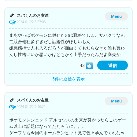
スパくんのお友達
Menu
2024-01-22 8:27:08
まあやっぱポケモンに似せたのは戦略でしょ、サバクラなん
て競合他社多すぎだし話題性がほしいもん
嫌悪感持つ人も入るだろうが面白くても知らなきゃ誰も買わ
んし性格いいか悪いかはともかく上手だったんだよ商売が
43
返信
5件の返信を表示
スパくんのお友達
Menu
2024-01-22 7:46:21
ポケモンレジェンド アルセウスの出来が良かったらこのゲー
ム以上に話題になってただろうに。。。
ゲーフリも今回のホームランヒット見て色々学んでくれなｗ