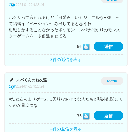
2024-01-22 9:33:44
パクリって言われるけど「可愛らしいカジュアルなARK」っ
て結構イノベーション生み出してると思うわ
対戦しかすることなかったポケモンコンパチばかりのモンス
ターゲームを一歩前進させてる
66
返信
3件の返信を表示
スパくんのお友達
Menu
2024-01-22 9:23:24
Xだとあんまりゲームに興味なさそうな人たちが場外乱闘して
るのが目立つな
36
返信
4件の返信を表示