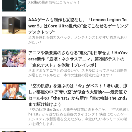
Xsollaの最新情報はこちらから！
AAAゲームも制作も妥協なし。「Lenovo Legion To
wer 5」はCore Ultra世代の“全てこなせるゲーミング
デスクトップ”
迫力を感じる強力スペック。メンテナンスしやすい構造もあり
がたい！
アニマや新要素のさらなる“進化”を目撃せよ！HoYov
erse新作『崩壊：ネクサスアニマ』第2回βテストの
「進化テスト」を体験【プレイレポ】
さまざまなアニマとの出会いや、スキルによってさらに戦略性
が増したバトルなど、本作の注目の要素に迫ります！
『空の軌跡』を遊ぶのは「今」がベスト！暑い夏、涼
しい部屋の中で“青い空”が似合う大冒険へ―最安値で
セール中の『the 1st』から新作『空の軌跡 the 2nd』
まで駆け抜けよう
『空の軌跡 the 2nd』の発売が目前に迫る今こそ、『空の軌跡 t
he 1st』から遊び始める絶好のタイミング！ 快適になったゲー
ムシステムや新要素を交えながら、今遊びたい本シリーズの魅
力を紹介します。