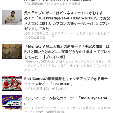
7月に国内向け初のクローズドベータ開催！
父の日のプレゼントはビジネスノートPCがおすす
め！？「MSI Prestige-14-AI+D3MG-2619JP」でお父
さん世代に嬉しいカプコンの懐ゲーもいっしょにプレ
ゼントしてみた
父の日に奮発して「ビジネスノートPC」をプレゼントした息子
と父の心温まる一日？
『Identity V 第五人格』の新モード「手記の加筆」は
PvEと聞いたけれど……実際どうなの？集まってプレイ
してみた！【プレイレポ】
『Identity V 第五人格』が好きな人やプレイしたことある人、全
くプレイしたことがない人など、様々な4人を集めてプレイして
みました！
Riot Gamesの最新情報をキャッチアップできる総合
ニュースサイト「FISTBUMP」
サイトの運営はGame*Spark！
インディーゲーム特化のコーナー「Indie Hype Trai
n」
“ハードコアゲーマー”と“インディーゲーム”を繋げることを目的
としたGame*Spark特別企画。