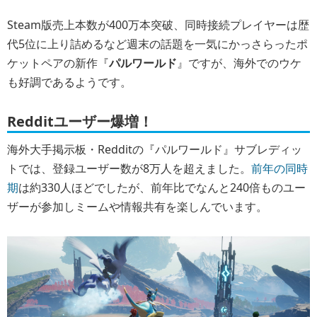
Steam版売上本数が400万本突破、同時接続プレイヤーは歴
代5位に上り詰めるなど週末の話題を一気にかっさらったポ
ケットペアの新作『
パルワールド
』ですが、海外でのウケ
も好調であるようです。
Redditユーザー爆増！
海外大手掲示板・Redditの『パルワールド』サブレディッ
トでは、登録ユーザー数が8万人を超えました。
前年の同時
期
は約330人ほどでしたが、前年比でなんと240倍ものユー
ザーが参加しミームや情報共有を楽しんでいます。