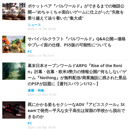
ポケットペア『パルワールド』ができるまでの物語公
開―“めちゃくちゃ面白いゲームに仕上がった”失敗を
乗り越えて辿り着いた“集大成”
ニュース
2024.1.16 Tue 23:30
サバイバルクラフト『パルワールド』Q&A公開―価格
やプレイ面の仕様、PS5版の可能性についても
PC
2024.1.11 Thu 0:41
幕末日本オープンワールドARPG『Rise of the Roni
n』討幕・佐幕・欧米3勢力の情報公開/“何もしない”ゲ
ーム『Nothing』が無料配信/商業施設に残された景品
のPSPが話題に【週刊スパラン1/12～】
連載・特集
2024.1.21 Sun 12:30
罠にかかる姿もセクシーなADV『アビススクール』St
eamで発売―平凡な女子高生は深淵の学校から脱出で
きるのか
PC
2024.1.20 Sat 16:00