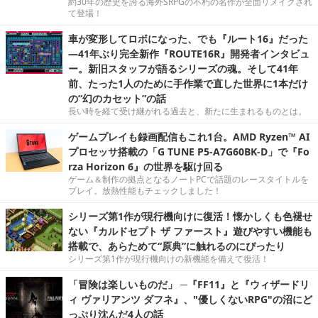
約30年の歴史を誇る海外SRPGの不朽の名作が全面リメイクされ
て登場！
車が変形してロボになった、でも『ルート16』だった
―41年ぶり完全新作『ROUTE16R』開発者インタビュ
ー。新旧スタッフが語るシリーズの魂。そして41年
前、たった1人のために手作業で直した世界に1本だけ
の“幻のカセット”の話
長い時を経て受け継がれる過去と、新たに生まれるものとは。
ゲームプレイも録画配信もこれ1台。AMD Ryzen™ AI
プロセッサ搭載の「G TUNE P5-A7G60BK-D」で『Fo
rza Horizon 6』の世界を駆け回る
ゲーム＆制作の拠点となるノートPCで話題のレースタイトルを
プレイ。放熱性能もチェックしました！
シリーズ第1作が現行機向けに復活！懐かしくも色褪せ
ない『カルドセプト ザ ファースト』遊びやすい機能も
搭載で、あらためて“原典”に触れるのにぴったり
シリーズ第1作が現行機向けの新機能を備えて復活！
「冒険は楽しいものだ」 ─『FF11』と『ウィザードリ
ィ ヴァリアンツ ダフネ』、"優しくないRPG"の沼にど
っぷり沈んだ4人の話