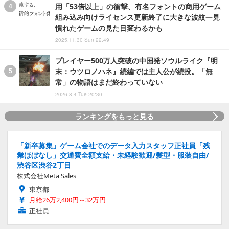
用「53倍以上」の衝撃、有名フォントの商用ゲーム
組み込み向けライセンス更新終了に大きな波紋―見
慣れたゲームの見た目変わるかも
2025.11.30 Sun 22:49
プレイヤー500万人突破の中国発ソウルライク『明
末：ウツロノハネ』続編では主人公が続投。「無
常」の物語はまだ終わっていない
2026.8.4 Tue 20:30
ランキングをもっと見る
「新卒募集」ゲーム会社でのデータ入力スタッフ正社員「残
業ほぼなし」交通費全額支給・未経験歓迎/髪型・服装自由/
渋谷区渋谷2丁目
株式会社Meta Sales
東京都
月給26万2,400円～32万円
正社員