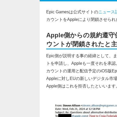
Epic Gamesは公式サイトの
ニュース
カウントをAppleにより閉鎖させら
Apple側からの規約
ウントが閉鎖されたと
Epic側が説明する事の経緯として、ま
トを申請し、Appleも一度それを承認
カウントの運用と配信予定のiOS版Ep
Appleに対しEUの新しいデジタル市
Apple側はこれを拒否したといいます