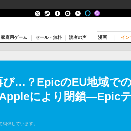
家庭用ゲーム
セール・無料
読者の声
漫画
イン
pic再び…？EpicのEU地域
ppleにより閉鎖―Epi
て糾弾しています。