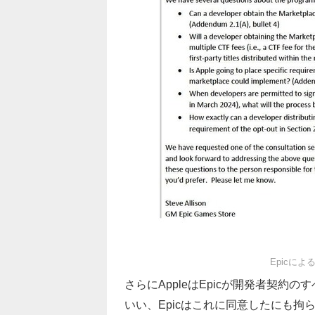
Epicによ
さらにAppleはEpicが開発者契約
いい、Epicはこれに同意したにも