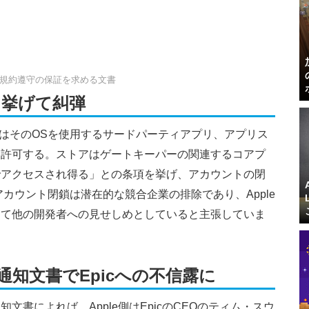
cへ規約遵守の保証を求める文書
を挙げて糾弾
パーはそのOSを使用するサードパーティアプリ、アプリス
を許可する。ストアはゲートキーパーの関連するコアプ
でアクセスされ得る」との条項を挙げ、アカウントの閉
カウント閉鎖は潜在的な競合企業の排除であり、Apple
して他の開発者への見せしめとしていると主張していま
鎖通知文書でEpicへの不信露に
書によれば、Apple側はEpicのCEOのティム・スウ