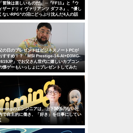
「冒険は楽しいものだ」 ─『FF11』と『ウ
ィザードリィ ヴァリアンツ ダフネ』、"優し
くないRPG"の沼にどっぷり沈んだ4人の話
父の日のプレゼントはビジネスノートPCが
おすすめ！？「MSI Prestige-14-AI+D3MG-
2619JP」でお父さん世代に嬉しいカプコン
の懐ゲーもいっしょにプレゼントしてみた
Aimingのエンジニアは、上下関係のない社
内で自主的に働き、「好き」を仕事にしてい
く