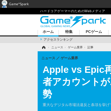
Game*Spark
ハードコアゲーマーのためのWebメディア
ホーム
特集
PCゲーム
アクセスランキング
ホーム
›
ニュース
›
ゲーム業界
›
記事
ニュース
ゲーム業界
Apple vs E
者アカウントがA
勢
重大なデジタル市場法違反と条項を挙げ