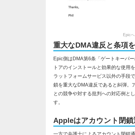
Epi
重大なDMA違反と条項
Epic側はDMA第6条「ゲートキー
トアのインストールと効果的な使用
ラットフォームサービス以外の手段
鎖を重大なDMA違反であると糾弾。ア
との競争や対する批判への対応例と
す。
Appleはアカウント閉
一方で弁護士によるアカウント閉鎖通知文