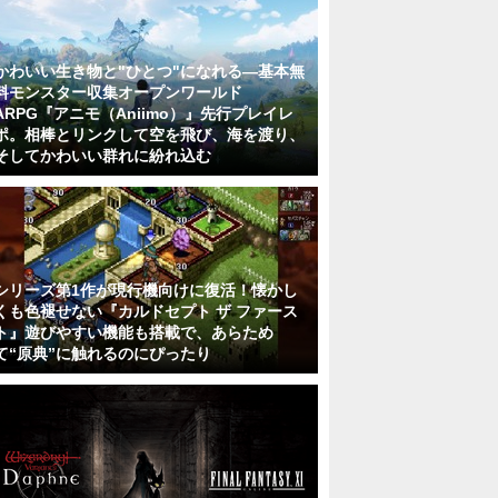
かわいい生き物と"ひとつ"になれる―基本無
料モンスター収集オープンワールド
ARPG『アニモ（Aniimo）』先行プレイレ
ポ。相棒とリンクして空を飛び、海を渡り、
そしてかわいい群れに紛れ込む
シリーズ第1作が現行機向けに復活！懐かし
くも色褪せない『カルドセプト ザ ファース
ト』遊びやすい機能も搭載で、あらため
て“原典”に触れるのにぴったり