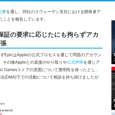
記事
を通し、同社のスウェーデン支社における開発者ア
れたことを報告しています。
遵守保証の要求に応じたにも拘らずアカ
主張
ずEpicはAppleの公式プロセスを通じて問題のアカウン
。その後Appleとの直接のやり取りや
公式声明
を通じア
ic Gamesストアの意図について透明性を保ったとし、
場法(DMA)下での活動について相談を持ち掛けましたが
。