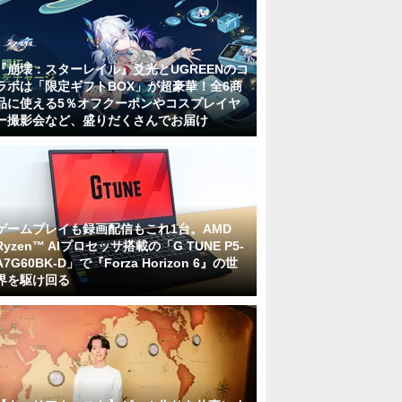
『崩壊：スターレイル』爻光とUGREENのコ
ラボは「限定ギフトBOX」が超豪華！全6商
品に使える5％オフクーポンやコスプレイヤ
ー撮影会など、盛りだくさんでお届け
ゲームプレイも録画配信もこれ1台。AMD
Ryzen™ AIプロセッサ搭載の「G TUNE P5-
A7G60BK-D」で『Forza Horizon 6』の世
界を駆け回る