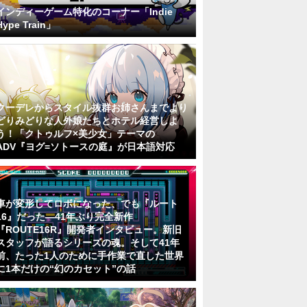
インディーゲーム特化のコーナー「Indie
Hype Train」
クーデレからスタイル抜群お姉さんまでより
どりみどりな人外娘たちとホテル経営しよ
う！「クトゥルフ×美少女」テーマの
ADV『ヨグ=ソトースの庭』が日本語対応
車が変形してロボになった、でも『ルート
16』だった―41年ぶり完全新作
『ROUTE16R』開発者インタビュー。新旧
スタッフが語るシリーズの魂。そして41年
前、たった1人のために手作業で直した世界
に1本だけの“幻のカセット”の話