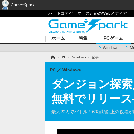
Game*Spark
ハードコアゲーマーのためのWebメディア
ホーム
特集
PCゲーム
Windows
M
ホーム
›
PC
›
Windows
›
記事
PC
Windows
ダンジョン探索
無料でリリース
最大20人でバトル！60種類以上の役職