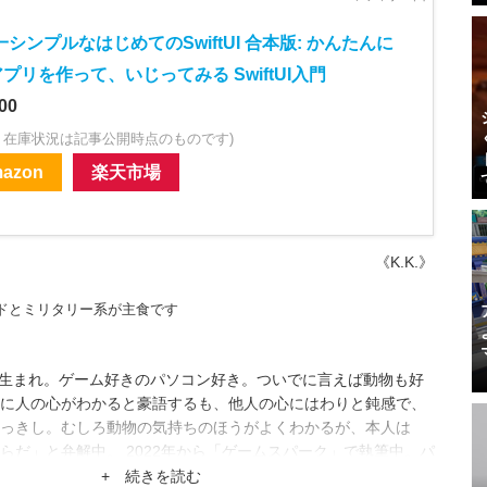
シンプルなはじめてのSwiftUI 合本版: かんたんに
アプリを作って、いじってみる SwiftUI入門
00
・在庫状況は記事公開時点のものです)
azon
楽天市場
《K.K.》
ルドとミリタリー系が主食です
都府生まれ。ゲーム好きのパソコン好き。ついでに言えば動物も好
に人の心がわかると豪語するも、他人の心にはわりと鈍感で、
っきし。むしろ動物の気持ちのほうがよくわかるが、本人は
らだ」と弁解中。 2022年から「ゲームスパーク」で執筆中。パ
始めるも、賃金はほとんど課金ガチャに消えている模様。
+ 続きを読む