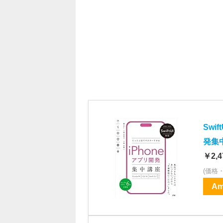
Swi
発集中講
￥2,4
(価格
Am