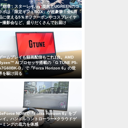
『崩壊：スターレイル』爻光とUGREENのコ
ラボは「限定ギフトBOX」が超豪華！全6商
品に使える5％オフクーポンやコスプレイヤ
ー撮影会など、盛りだくさんでお届け
ゲームプレイも録画配信もこれ1台。AMD
Ryzen™ AIプロセッサ搭載の「G TUNE P5-
A7G60BK-D」で『Forza Horizon 6』の世
界を駆け回る
GeForce NOWで『Forza Horizon 6』をプ
レイ。ハンドルコントローラー×クラウドゲ
ーミングの底力を体感