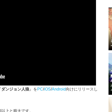
『
ダンジョン人狼
』を
PC
/
iOS
/
Android
向けにリリースし
類以上と膨大です。