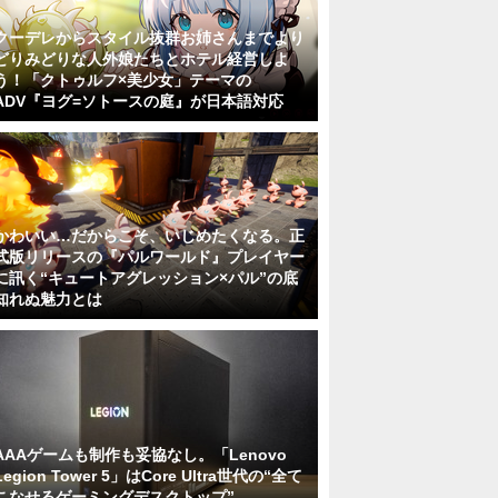
クーデレからスタイル抜群お姉さんまでより
どりみどりな人外娘たちとホテル経営しよ
う！「クトゥルフ×美少女」テーマの
ADV『ヨグ=ソトースの庭』が日本語対応
かわいい…だからこそ、いじめたくなる。正
式版リリースの『パルワールド』プレイヤー
に訊く“キュートアグレッション×パル”の底
知れぬ魅力とは
AAAゲームも制作も妥協なし。「Lenovo
Legion Tower 5」はCore Ultra世代の“全て
こなせるゲーミングデスクトップ”