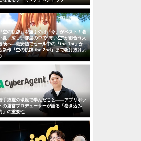
『空の軌跡』を遊ぶのは「今」がベスト！暑
い夏、涼しい部屋の中で“青い空”が似合う大
冒険へ―最安値でセール中の『the 1st』か
ら新作『空の軌跡 the 2nd』まで駆け抜けよ
う
若手抜擢の環境で学んだこと――アプリボッ
トの運営プロデューサーが語る「巻き込み
力」の重要性