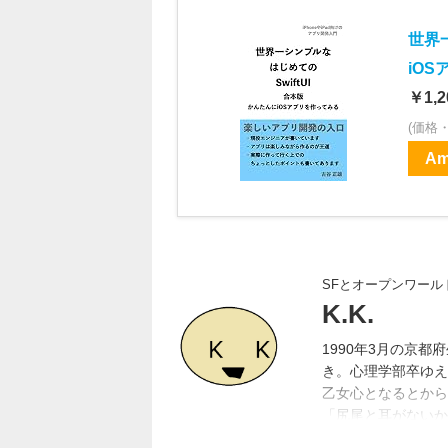
世界一
iOS
￥1,2
(価格
Am
SFとオープンワー
K.K.
1990年3月の京
き。心理学部卒ゆえ
乙女心となるとから
「尻尾と耳がないか
ソコン代の足しにと