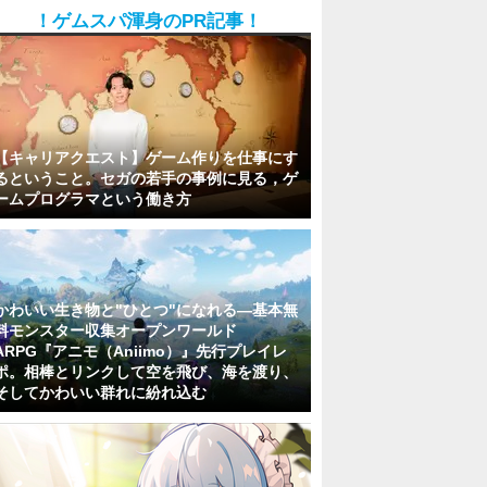
！ゲムスパ渾身のPR記事！
【キャリアクエスト】ゲーム作りを仕事にす
るということ。セガの若手の事例に見る，ゲ
ームプログラマという働き方
かわいい生き物と"ひとつ"になれる―基本無
料モンスター収集オープンワールド
ARPG『アニモ（Aniimo）』先行プレイレ
ポ。相棒とリンクして空を飛び、海を渡り、
そしてかわいい群れに紛れ込む