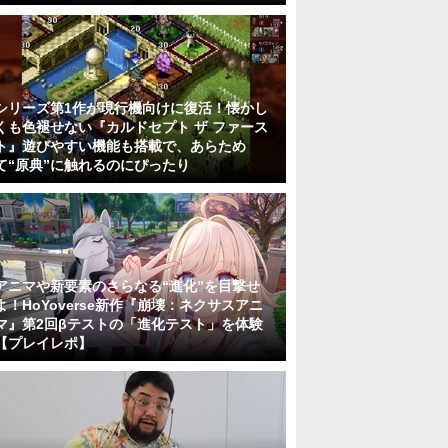
シリーズ第1作が現行機向けに復活！懐かし
くも色褪せない『カルドセプト ザ ファース
ト』遊びやすい機能も搭載で、あらため
て“原典”に触れるのにぴったり
アニマや新要素のさらなる“進化”を目撃せ
よ！HoYoverse新作『崩壊：ネクサスアニ
マ』第2回βテストの「進化テスト」を体験
【プレイレポ】