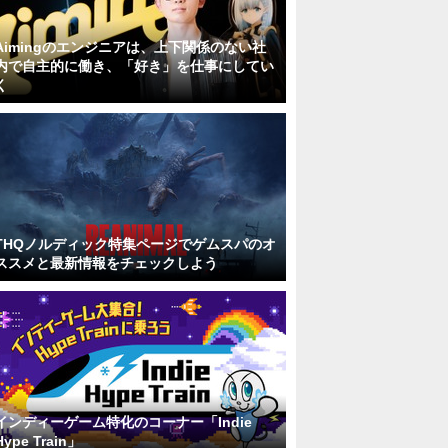
Aimingのエンジニアは、上下関係のない社
内で自主的に働き、「好き」を仕事にしてい
く
THQノルディック特集ページでゲムスパのオ
ススメと最新情報をチェックしよう
インディーゲーム特化のコーナー「Indie
Hype Train」