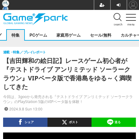
search
menu
グ
特集
PCゲーム
家庭用ゲーム
セール/無料
カルチャ
連載・特集
プレイレポート
【吉田輝和の絵日記】レースゲーム初心者が
『テストドライブ アンリミテッド ソーラーク
ラウン』VIPベータ版で香港島をゆる～く満喫
してきた
今回は、3gooから発売される『テストドライブ アンリミテッド ソーラークラ
ウン』のPlayStation 5版のVIPベータ版を体験！
2024.9.8 Sun 13:00
シェア
ポスト
送る