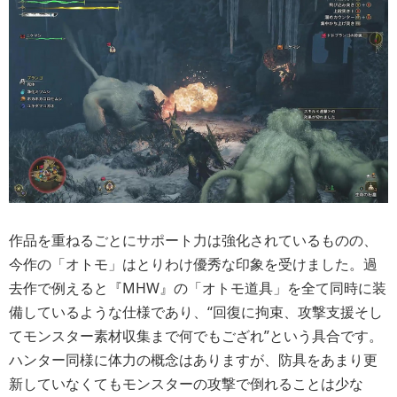
作品を重ねるごとにサポート力は強化されているものの、
今作の「オトモ」はとりわけ優秀な印象を受けました。過
去作で例えると『MHW』の「オトモ道具」を全て同時に装
備しているような仕様であり、“回復に拘束、攻撃支援そし
てモンスター素材収集まで何でもござれ”という具合です。
ハンター同様に体力の概念はありますが、防具をあまり更
新していなくてもモンスターの攻撃で倒れることは少な