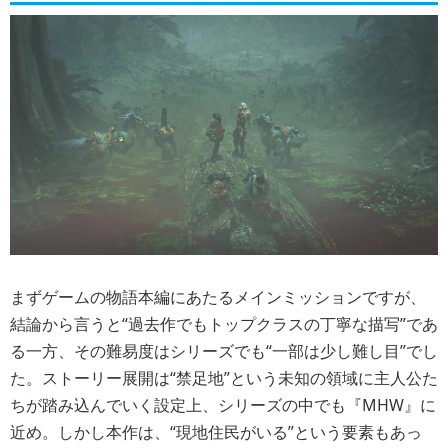
まずゲームの物語本編にあたるメインミッションですが、
結論から言うと“過去作でもトップクラスの丁寧な描写”であ
る一方、その難易度はシリーズでも“一部は少し難し目”でし
た。ストーリー展開は“禁足地”という未知の領域に主人公た
ちが踏み込んでいく設定上、シリーズの中でも『MHW』に
近め。しかし本作は、“現地住民がいる”という要素もあっ