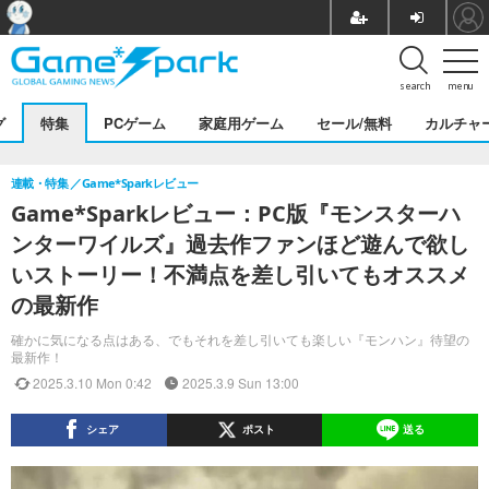
search
menu
グ
特集
PCゲーム
家庭用ゲーム
セール/無料
カルチャ
連載・特集
Game*Sparkレビュー
Game*Sparkレビュー：PC版『モンスターハ
ンターワイルズ』過去作ファンほど遊んで欲し
いストーリー！不満点を差し引いてもオススメ
の最新作
確かに気になる点はある、でもそれを差し引いても楽しい『モンハン』待望の
最新作！
2025.3.10 Mon 0:42
2025.3.9 Sun 13:00
シェア
ポスト
送る