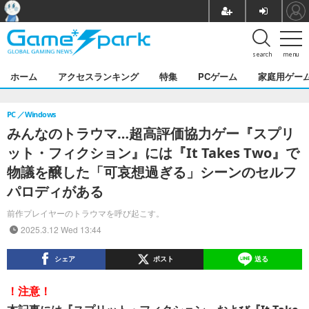
search
menu
ホーム
アクセスランキング
特集
PCゲーム
家庭用ゲー
PC
Windows
みんなのトラウマ…超高評価協力ゲー『スプリ
ット・フィクション』には『It Takes Two』で
物議を醸した「可哀想過ぎる」シーンのセルフ
パロディがある
前作プレイヤーのトラウマを呼び起こす。
2025.3.12 Wed 13:44
シェア
ポスト
送る
！注意！