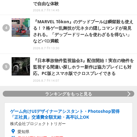
で自由な体験
2026.8.7 Fri 14:45
『MARVEL Tōkon』のデッドプールは瞬獄殺も使え
る！？格ゲー乱舞技が元ネタの隠しコマンドが発見
される。「デップードリームを使わざるを得ない」
などパロ満載
2026.8.7 Fri 13:30
『日本事故物件監視協会3』配信開始！実在の物件を
監視する間違い探しホラー新作は協力プレイにも対
応。PC版とスマホ版でクロスプレイできる
2026.8.7 Fri 14:07
ランキングをもっと見る
ゲーム向けUIデザイナーアシスタント・Photoshop習得
「正社員」交通費全額支給・高卒以上OK
株式会社プロジェクトトリガー
愛知県