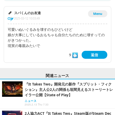
スパくんのお友達
Menu
2025-03-12 10:03:49
可愛いぬいぐるみを壊すのもひどいけど
娘が大事にしているおもちゃも自分たちのために壊すっての
がきつかった。
現実の毒親みたいで
9
返信
関連ニュース
『It Takes Two』開発元の新作『スプリット・フィク
ション』主人公2人の関係も垣間見えるストーリートレ
イラー公開【State of Play】
ニュース
2025.2.13 Thu 7:33
2人協力ACT『It Takes Two』Steam版がSteam Dec