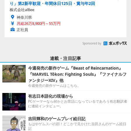
り」第2新卒歓迎・年間休日125日・賞与年2回
株式会社alBee
神奈川県
月給26万8,900円～55万円
正社員
Sponsored by
連載・注目記事
今週発売の新作ゲーム『Beast of Reincarnation』
『MARVEL Tōkon: Fighting Souls』『ファイナルフ
ァンタジーXIV』他
今週発売の新作ゲームはこちら。
有志日本語化の現場から
PCゲーマーなら何かとお世話になっているであろう有志翻訳者
に連続インタビュー。
吉田輝和のゲームプレイ絵日記
もはやゲムスパの顔！どこかで見かけた吉田さんのゲーム絵日
記