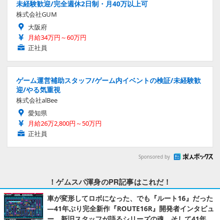
未経験歓迎/完全週休2日制・月40万以上可
株式会社GUM
大阪府
月給34万円～60万円
正社員
ゲーム運営補助スタッフ/ゲーム内イベントの検証/未経験歓
迎/やる気重視
株式会社alBee
愛知県
月給26万2,800円～50万円
正社員
Sponsored by
！ゲムスパ渾身のPR記事はこれだ！
車が変形してロボになった、でも『ルート16』だった
―41年ぶり完全新作『ROUTE16R』開発者インタビュ
ー。新旧スタッフが語るシリーズの魂。そして41年