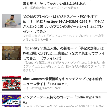
海を渡り、そしてかわいい群れに紛れ込む
7月に国内向け初のクローズドベータ開催！
父の日のプレゼントはビジネスノートPCがおすす
め！？「MSI Prestige-14-AI+D3MG-2619JP」でお父
さん世代に嬉しいカプコンの懐ゲーもいっしょにプレ
ゼントしてみた
父の日に奮発して「ビジネスノートPC」をプレゼントした息子
と父の心温まる一日？
『Identity V 第五人格』の新モード「手記の加筆」は
PvEと聞いたけれど……実際どうなの？集まってプレイ
してみた！【プレイレポ】
『Identity V 第五人格』が好きな人やプレイしたことある人、全
くプレイしたことがない人など、様々な4人を集めてプレイして
みました！
Riot Gamesの最新情報をキャッチアップできる総合
ニュースサイト「FISTBUMP」
サイトの運営はGame*Spark！
インディーゲーム特化のコーナー「Indie Hype Trai
n」
“ハードコアゲーマー”と“インディーゲーム”を繋げることを目的