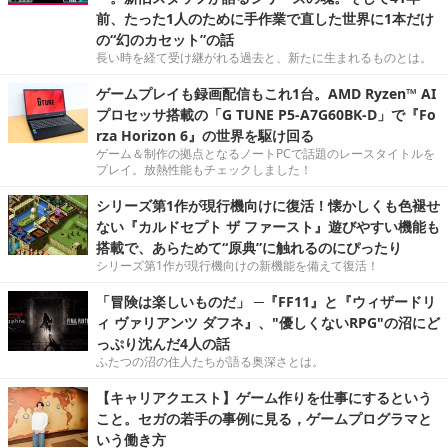
前、たった1人のために手作業で直した世界に1本だけ
の“幻のカセット”の話
長い時を経て受け継がれる過去と、新たに生まれるものとは。
ゲームプレイも録画配信もこれ1台。AMD Ryzen™ AI
プロセッサ搭載の「G TUNE P5-A7G60BK-D」で『Fo
rza Horizon 6』の世界を駆け回る
ゲーム＆制作の拠点となるノートPCで話題のレースタイトルを
プレイ。放熱性能もチェックしました！
シリーズ第1作が現行機向けに復活！懐かしくも色褪せ
ない『カルドセプト ザ ファースト』遊びやすい機能も
搭載で、あらためて“原典”に触れるのにぴったり
シリーズ第1作が現行機向けの新機能を備えて復活！
「冒険は楽しいものだ」 ─『FF11』と『ウィザードリ
ィ ヴァリアンツ ダフネ』、"優しくないRPG"の沼にど
っぷり沈んだ4人の話
ふたつの沼の住人たちが語る奥深さとは。
【キャリアクエスト】ゲーム作りを仕事にするという
こと。セガの若手の事例に見る，ゲームプログラマと
いう働き方