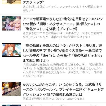
デスクトップ”
迫力を感じる強力スペック。メンテナンスしやすい構造もあり
がたい！
アニマや新要素のさらなる“進化”を目撃せよ！HoYov
erse新作『崩壊：ネクサスアニマ』第2回βテストの
「進化テスト」を体験【プレイレポ】
さまざまなアニマとの出会いや、スキルによってさらに戦略性
が増したバトルなど、本作の注目の要素に迫ります！
『空の軌跡』を遊ぶのは「今」がベスト！暑い夏、涼
しい部屋の中で“青い空”が似合う大冒険へ―最安値で
セール中の『the 1st』から新作『空の軌跡 the 2nd』
まで駆け抜けよう
『空の軌跡 the 2nd』の発売が目前に迫る今こそ、『空の軌跡 t
he 1st』から遊び始める絶好のタイミング！ 快適になったゲー
ムシステムや新要素を交えながら、今遊びたい本シリーズの魅
力を紹介します。
かわいい…だからこそ、いじめたくなる。正式版リリ
ースの『パルワールド』プレイヤーに訊く“キュートア
グレッション×パル”の底知れぬ魅力とは
正式版で登場する新たなパルもいじめたくなる！