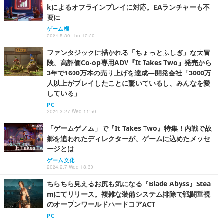
kによるオフラインプレイに対応。EAランチャーも不
要に
ゲーム機
2024.5.30 Thu 12:30
ファンタジックに描かれる「ちょっとふしぎ」な大冒
険、高評価Co-op専用ADV『It Takes Two』発売から
3年で1600万本の売り上げを達成―開発会社「3000万
人以上がプレイしたことに驚いているし、みんなを愛
している」
PC
2024.3.27 Wed 11:50
「ゲームゲノム」で『It Takes Two』特集！内戦で故
郷を追われたディレクターが、ゲームに込めたメッセ
ージとは
ゲーム文化
2024.2.7 Wed 18:30
ちらちら見えるお尻も気になる『Blade Abyss』Stea
mにてリリース。複雑な装備システム排除で戦闘重視
のオープンワールドハードコアACT
PC