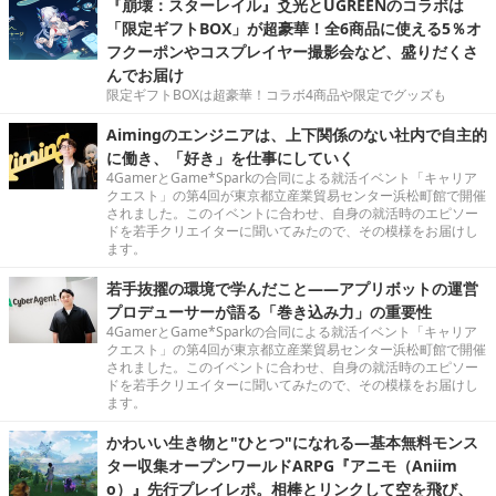
『崩壊：スターレイル』爻光とUGREENのコラボは
「限定ギフトBOX」が超豪華！全6商品に使える5％オ
フクーポンやコスプレイヤー撮影会など、盛りだくさ
んでお届け
限定ギフトBOXは超豪華！コラボ4商品や限定でグッズも
Aimingのエンジニアは、上下関係のない社内で自主的
に働き、「好き」を仕事にしていく
4GamerとGame*Sparkの合同による就活イベント「キャリア
クエスト」の第4回が東京都立産業貿易センター浜松町館で開催
されました。このイベントに合わせ、自身の就活時のエピソー
ドを若手クリエイターに聞いてみたので、その模様をお届けし
ます。
若手抜擢の環境で学んだこと――アプリボットの運営
プロデューサーが語る「巻き込み力」の重要性
4GamerとGame*Sparkの合同による就活イベント「キャリア
クエスト」の第4回が東京都立産業貿易センター浜松町館で開催
されました。このイベントに合わせ、自身の就活時のエピソー
ドを若手クリエイターに聞いてみたので、その模様をお届けし
ます。
かわいい生き物と"ひとつ"になれる―基本無料モンス
ター収集オープンワールドARPG『アニモ（Aniim
o）』先行プレイレポ。相棒とリンクして空を飛び、