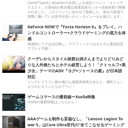
Game*Sparkと4Gamerの合同による就活イベント「キャリア
クエスト」の第4回が東京都立産業貿易センター浜松町館で開催
されました。このイベントに合わせて取材した、各社の現場で
実際に働いている若手社員へのインタビューをお届けします。
GeForce NOWで『Forza Horizon 6』をプレイ。ハ
ンドルコントローラー×クラウドゲーミングの底力を体
感
体感的にラグはほぼ無し。グラフィックスはもちろん最高設定
でプレイ可能！
クーデレからスタイル抜群お姉さんまでよりどりみど
りな人外娘たちとホテル経営しよう！「クトゥルフ×美
少女」テーマのADV『ヨグ=ソトースの庭』が日本語
対応
ツンデレドラゴン娘や無口な複眼死神美少女など、属性てんこ
もりのヒロインたちがアツい！
ゲームコマースの最前線ーXsolla特集
Xsollaの最新情報はこちらから！
AAAゲームも制作も妥協なし。「Lenovo Legion To
wer 5」はCore Ultra世代の“全てこなせるゲーミング