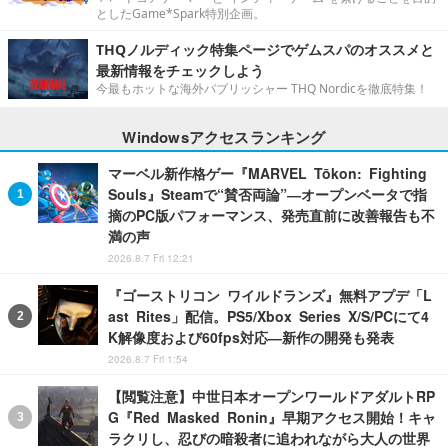
としたGame*Spark特別企画。
THQノルディック特集ページでゲムスパのオススメと
最新情報をチェックしよう
今最もホットな海外パブリッシャー THQ Nordicを徹底特集！
Windowsアクセスランキング
マーベル新作格ゲー『MARVEL Tōkon: Fighting
Souls』Steamで“賛否両論”―オープンベータで指
摘のPC版パフォーマンス、発売直前に改善報告も不
満の声
2026.8.7 Fri 12:21
『ゴーストリコン ワイルドランズ』無料アプデ「L
ast Rites」配信。PS5/Xbox Series X/S/PCにて4
K解像度および60fps対応―新作の開発も発表
2026.8.7 Fri 1:54
【閲覧注意】中世日本オープンワールドアダルトRP
G『Red Masked Ronin』早期アクセス開始！キャ
ラクリし、忍びの暗殺者に追われながら大人の世界