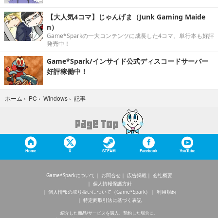
【大人気4コマ】じゃんげま（Junk Gaming Maide
n）
Game*Sparkの一大コンテンツに成長した4コマ。単行本も好評
発売中！
Game*Spark/インサイド公式ディスコードサーバー
好評稼働中！
記事
ホーム
›
PC
›
Windows
›
Home
X
STEAM
Facebook
YouTube
Game*Sparkについて
お問合せ
広告掲載
会社概要
個人情報保護方針
個人情報の取り扱いについて（Game*Spark）
利用規約
特定商取引法に基づく表記
紹介した商品/サービスを購入、契約した場合に、