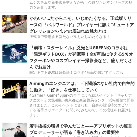
ムシステムや新要素を交えながら、今遊びたい本シリーズの魅
力を紹介します。
かわいい…だからこそ、いじめたくなる。正式版リリ
ースの『パルワールド』プレイヤーに訊く“キュートア
グレッション×パル”の底知れぬ魅力とは
正式版で登場する新たなパルもいじめたくなる！
『崩壊：スターレイル』爻光とUGREENのコラボは
「限定ギフトBOX」が超豪華！全6商品に使える5％オ
フクーポンやコスプレイヤー撮影会など、盛りだくさ
んでお届け
限定ギフトBOXは超豪華！コラボ4商品や限定でグッズも
Aimingのエンジニアは、上下関係のない社内で自主的
に働き、「好き」を仕事にしていく
4GamerとGame*Sparkの合同による就活イベント「キャリア
クエスト」の第4回が東京都立産業貿易センター浜松町館で開催
されました。このイベントに合わせ、自身の就活時のエピソー
ドを若手クリエイターに聞いてみたので、その模様をお届けし
ます。
若手抜擢の環境で学んだこと――アプリボットの運営
プロデューサーが語る「巻き込み力」の重要性