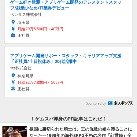
ゲーム好き歓迎・アプリゲーム開発のアシスタントスタッ
フ/残業少なめ/IT業界デビュー
ベンタス株式会社
埼玉県
月給29万5,500円～40万円
正社員
アプリゲーム開発サポートスタッフ・キャリアアップ支援
「正社員/土日祝休み」20代活躍中
Yts株式会社
神奈川県
月給32万7,800円～50万円
正社員
Sponsored by
！ゲムスパ渾身のPR記事はこれだ！
祖国に裏切られた騎士は、王の仇敵の娘を護ることに
なった―1998年の海外SRPG不朽の名作『幻世録』全