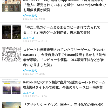
「他人に販売されている」と報告―SteamやSwitchで
も類似被害が続発
ゲーム文化
2025.3.6 Thu 19:10
「やだ…私のゲームまるまるコピーされて売られて
る…！？」海外ゲーム制作者、掲示板で告発
ニュース
2025.2.27 Thu 13:13
コピーされ無断販売されていたフリーゲーム『Heartr
easure』、今後自身の手でSteam販売するかも？制作
者が示唆。「レビューや価格、DLC販売手法などが参
考になりました笑」
ゲーム文化
2025.1.31 Fri 22:39
Retro-Bitがファン翻訳“盗用”を認める―レトロゲーム
復刻版4タイトルで発覚、今後のリリースは一時保留
ニュース
2025.2.25 Tue 14:00
『アサクリシャドウズ』国会へ。寺社仏閣の著作権や