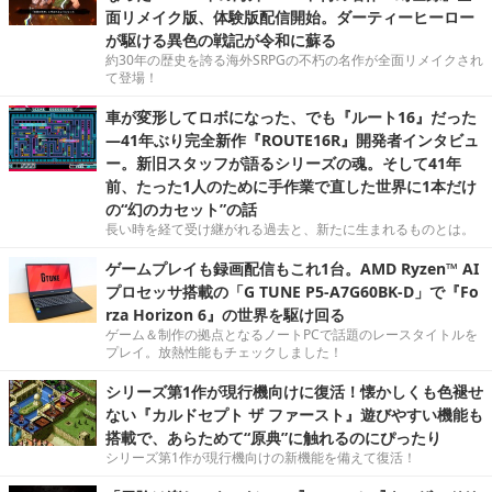
面リメイク版、体験版配信開始。ダーティーヒーロー
が駆ける異色の戦記が令和に蘇る
約30年の歴史を誇る海外SRPGの不朽の名作が全面リメイクされ
て登場！
車が変形してロボになった、でも『ルート16』だった
―41年ぶり完全新作『ROUTE16R』開発者インタビュ
ー。新旧スタッフが語るシリーズの魂。そして41年
前、たった1人のために手作業で直した世界に1本だけ
の“幻のカセット”の話
長い時を経て受け継がれる過去と、新たに生まれるものとは。
ゲームプレイも録画配信もこれ1台。AMD Ryzen™ AI
プロセッサ搭載の「G TUNE P5-A7G60BK-D」で『Fo
rza Horizon 6』の世界を駆け回る
ゲーム＆制作の拠点となるノートPCで話題のレースタイトルを
プレイ。放熱性能もチェックしました！
シリーズ第1作が現行機向けに復活！懐かしくも色褪せ
ない『カルドセプト ザ ファースト』遊びやすい機能も
搭載で、あらためて“原典”に触れるのにぴったり
シリーズ第1作が現行機向けの新機能を備えて復活！