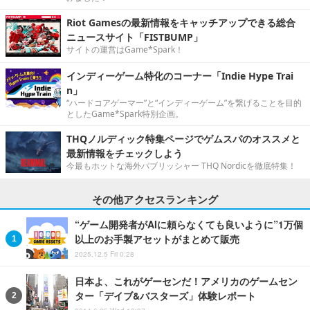
Riot Gamesの最新情報をキャッチアップできる総合
ニュースサイト「FISTBUMP」
サイトの運営はGame*Spark！
インディーゲーム特化のコーナー「Indie Hype Trai
n」
“ハードコアゲーマー”と“インディーゲーム”を繋げることを目的
としたGame*Spark特別企画。
THQノルディック特集ページでゲムスパのオススメと
最新情報をチェックしよう
今最もホットな海外パブリッシャー THQ Nordicを徹底特集！
その他アクセスランキング
“ゲーム開発者がAIに頼らなくても良いように”1万個
以上のお手製アセットがまとめて販売
2025.12.5 Fri 0:28
日本よ、これがゲーセンだ！アメリカのゲームセン
ター「デイブ&バスターズ」体験レポート