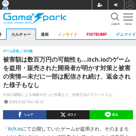
search
menu
料
カルチャー
漫画
インサイド
FISTBUMP
ゲムマイド
ゲーム文化
その他
被害額は数百万円の可能性も…itch.ioのゲーム
を盗用・販売された開発者が明かす対策と被害
の実情―未だに一部は配信され続け、返金され
た様子もなし
今回の騒動による体験や行った作業など、対処方法のアドバイスも。
2025.3.20 Thu 18:15
シェア
ポスト
送る
「
itch.io
にて公開していたゲームが盗用され、そのままモ