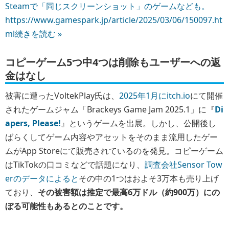
Steamで「同じスクリーンショット」のゲームなども。
https://www.gamespark.jp/article/2025/03/06/150097.ht
ml
続きを読む »
コピーゲーム5つ中4つは削除もユーザーへの返
金はなし
被害に遭ったVoltekPlay氏は、
2025年1月にitch.io
にて開催
されたゲームジャム「Brackeys Game Jam 2025.1」に『
Di
apers, Please!
』というゲームを出展。しかし、公開後し
ばらくしてゲーム内容やアセットをそのまま流用したゲー
ムがApp Storeにて販売されているのを発見。コピーゲーム
はTikTokの口コミなどで話題になり、
調査会社Sensor Tow
erのデータによると
その中の1つはおよそ3万本も売り上げ
ており、
その被害額は推定で最高6万ドル（約900万）にの
ぼる可能性もあるとのことです。