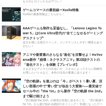
もりのヒロインたちがアツい！
ゲームコマースの最前線ーXsolla特集
Xsollaの最新情報はこちらから！
AAAゲームも制作も妥協なし。「Lenovo Legion To
wer 5」はCore Ultra世代の“全てこなせるゲーミング
デスクトップ”
迫力を感じる強力スペック。メンテナンスしやすい構造もあり
がたい！
アニマや新要素のさらなる“進化”を目撃せよ！HoYov
erse新作『崩壊：ネクサスアニマ』第2回βテストの
「進化テスト」を体験【プレイレポ】
さまざまなアニマとの出会いや、スキルによってさらに戦略性
が増したバトルなど、本作の注目の要素に迫ります！
『空の軌跡』を遊ぶのは「今」がベスト！暑い夏、涼
しい部屋の中で“青い空”が似合う大冒険へ―最安値で
セール中の『the 1st』から新作『空の軌跡 the 2nd』
まで駆け抜けよう
『空の軌跡 the 2nd』の発売が目前に迫る今こそ、『空の軌跡 t
he 1st』から遊び始める絶好のタイミング！ 快適になったゲー