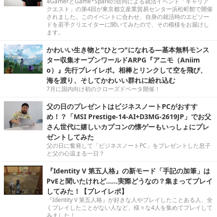
4GamerとGame*Sparkの合同による就活イベント「キャリア
クエスト」の第4回が東京都立産業貿易センター浜松町館で開催
されました。このイベントに合わせ、自身の就活時のエピソー
ドを若手クリエイターに聞いてみたので、その模様をお届けし
ます。
かわいい生き物と"ひとつ"になれる―基本無料モンス
ター収集オープンワールドARPG『アニモ（Aniim
o）』先行プレイレポ。相棒とリンクして空を飛び、
海を渡り、そしてかわいい群れに紛れ込む
7月に国内向け初のクローズドベータ開催！
父の日のプレゼントはビジネスノートPCがおすす
め！？「MSI Prestige-14-AI+D3MG-2619JP」でお父
さん世代に嬉しいカプコンの懐ゲーもいっしょにプレ
ゼントしてみた
父の日に奮発して「ビジネスノートPC」をプレゼントした息子
と父の心温まる一日？
『Identity V 第五人格』の新モード「手記の加筆」は
PvEと聞いたけれど……実際どうなの？集まってプレイ
してみた！【プレイレポ】
『Identity V 第五人格』が好きな人やプレイしたことある人、全
くプレイしたことがない人など、様々な4人を集めてプレイして
みました！