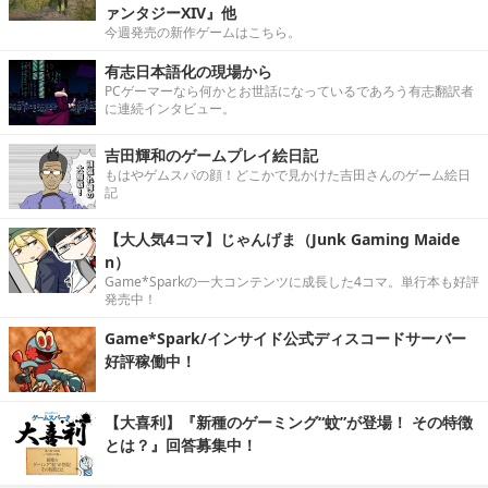
ァンタジーXIV』他
今週発売の新作ゲームはこちら。
有志日本語化の現場から
PCゲーマーなら何かとお世話になっているであろう有志翻訳者
に連続インタビュー。
吉田輝和のゲームプレイ絵日記
もはやゲムスパの顔！どこかで見かけた吉田さんのゲーム絵日
記
【大人気4コマ】じゃんげま（Junk Gaming Maide
n）
Game*Sparkの一大コンテンツに成長した4コマ。単行本も好評
発売中！
Game*Spark/インサイド公式ディスコードサーバー
好評稼働中！
【大喜利】『新種のゲーミング“蚊”が登場！ その特徴
とは？』回答募集中！