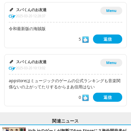
スパくんのお友達
Menu
2025-03-20 12:28:37
令和最新版の海賊版
5
返信
スパくんのお友達
Menu
2025-03-20 10:13:02
appstoreはミュージックのゲームの公式ランキングも音楽関
係ないの上がってたりするからまあ信用はない
0
返信
関連ニュース
itch.ioのゲームが無断でApp Storeに？海外開発者が