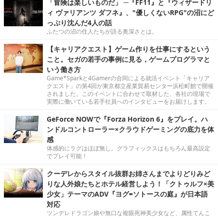
「冒険は楽しいものだ」 ─『FF11』と『ウィザードリ
ィ ヴァリアンツ ダフネ』、"優しくないRPG"の沼にど
っぷり沈んだ4人の話
ふたつの沼の住人たちが語る奥深さとは。
【キャリアクエスト】ゲーム作りを仕事にするという
こと。セガの若手の事例に見る，ゲームプログラマと
いう働き方
Game*Sparkと4Gamerの合同による就活イベント「キャリア
クエスト」の第4回が東京都立産業貿易センター浜松町館で開催
されました。このイベントに合わせて取材した、各社の現場で
実際に働いている若手社員へのインタビューをお届けします。
GeForce NOWで『Forza Horizon 6』をプレイ。ハ
ンドルコントローラー×クラウドゲーミングの底力を体
感
体感的にラグはほぼ無し。グラフィックスはもちろん最高設定
でプレイ可能！
クーデレからスタイル抜群お姉さんまでよりどりみど
りな人外娘たちとホテル経営しよう！「クトゥルフ×美
少女」テーマのADV『ヨグ=ソトースの庭』が日本語
対応
ツンデレドラゴン娘や無口な複眼死神美少女など、属性てんこ