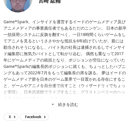
宮崎 紘輔
Game*Spark、インサイドを運営するイードのゲームメディア及び
アニメメディアの事業責任者でもあるただのニンゲン。 日本の新卒
一括採用システムに反旗を翻すべく、一日18時間くらいゲームをし
てアニメを見るというささやかな抵抗を6年続けていたが、親には
勘当されそうになるし、バイト先の社長は逮捕されるしでインサイ
ド編集部に無気力バイトとして転がり込む。 偶然も重なって2017
年にゲームメディアの統括となり、ポジションが空位になっていた
Game*Sparkの編集長的ポジションに就くも、ちょっとしたハプニ
ングもあって2022年7月をもって編集長の席を譲る。 夢はイードの
ゲームメディア群を日本のゲーム業界で一目置かれる存在にするこ
と、ゲームやアニメを自分達で出すこと（ウィザードリィでちょっ
と実現）、日本武道館でライブすること、グラストンベリーのヘッ
ドライナーになること……など。
+ 続きを読む
X
Facebook