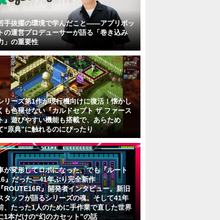
若手抜擢の環境で学んだこと――アプリボッ
トの運営プロデューサーが語る「巻き込み
力」の重要性
シリーズ第1作が現行機向けに復活！懐かし
くも色褪せない『カルドセプト ザ ファース
ト』遊びやすい機能も搭載で、あらため
て“原典”に触れるのにぴったり
車が変形してロボになった、でも『ルート
16』だった―41年ぶり完全新作
『ROUTE16R』開発者インタビュー。新旧
スタッフが語るシリーズの魂。そして41年
前、たった1人のために手作業で直した世界
に1本だけの“幻のカセット”の話