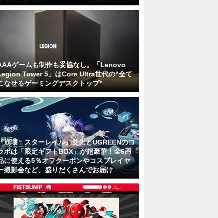
AAAゲームも制作も妥協なし。「Lenovo
Legion Tower 5」はCore Ultra世代の“全て
こなせるゲーミングデスクトップ”
『崩壊：スターレイル』爻光とUGREENのコ
ラボは「限定ギフトBOX」が超豪華！全6商
品に使える5％オフクーポンやコスプレイヤ
ー撮影会など、盛りだくさんでお届け