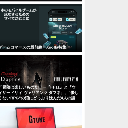
ゲームコマースの最前線ーXsolla特集
「冒険は楽しいものだ」 ─『FF11』と『ウ
ィザードリィ ヴァリアンツ ダフネ』、"優し
くないRPG"の沼にどっぷり沈んだ4人の話