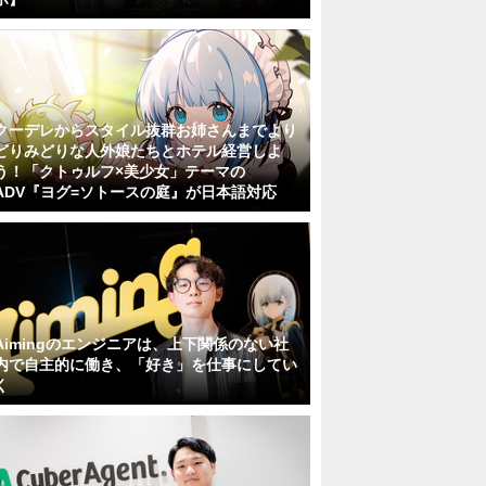
クーデレからスタイル抜群お姉さんまでより
どりみどりな人外娘たちとホテル経営しよ
う！「クトゥルフ×美少女」テーマの
ADV『ヨグ=ソトースの庭』が日本語対応
Aimingのエンジニアは、上下関係のない社
内で自主的に働き、「好き」を仕事にしてい
く