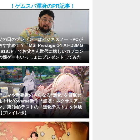
！ゲムスパ渾身のPR記事！
父の日のプレゼントはビジネスノートPCが
おすすめ！？「MSI Prestige-14-AI+D3MG-
2619JP」でお父さん世代に嬉しいカプコン
の懐ゲーもいっしょにプレゼントしてみた
アニマや新要素のさらなる“進化”を目撃せ
よ！HoYoverse新作『崩壊：ネクサスアニ
マ』第2回βテストの「進化テスト」を体験
【プレイレポ】