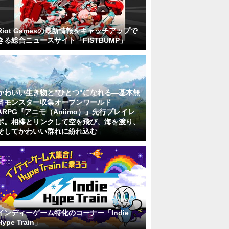
Riot Gamesの最新情報をキャッチアップで
きる総合ニュースサイト「FISTBUMP」
かわいい生き物と"ひとつ"になれる―基本無
料モンスター収集オープンワールド
ARPG『アニモ（Aniimo）』先行プレイレ
ポ。相棒とリンクして空を飛び、海を渡り、
そしてかわいい群れに紛れ込む
インディーゲーム特化のコーナー「Indie
Hype Train」