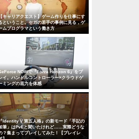
【キャリアクエスト】ゲーム作りを仕事にす
るということ。セガの若手の事例に見る，ゲ
ームプログラマという働き方
GeForce NOWで『Forza Horizon 6』をプ
レイ。ハンドルコントローラー×クラウドゲ
ーミングの底力を体感
『Identity V 第五人格』の新モード「手記の
加筆」はPvEと聞いたけれど……実際どうな
の？集まってプレイしてみた！【プレイレ
ポ】