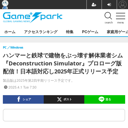
search
menu
ホーム
アクセスランキング
特集
PCゲーム
家庭用ゲー
PC
Windows
ハンマーと鉄球で建物をぶっ壊す解体業者シム
『Deconstruction Simulator』プロローグ版
配信！日本語対応し2025年正式リリース予定
製品版は2025年第2四半期リリース予定です。
2025.4.1 Tue 7:30
シェア
ポスト
送る