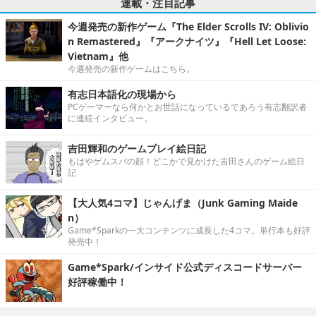
連載・注目記事
今週発売の新作ゲーム『The Elder Scrolls IV: Oblivio
n Remastered』『アークナイツ』『Hell Let Loose:
Vietnam』他
今週発売の新作ゲームはこちら。
有志日本語化の現場から
PCゲーマーなら何かとお世話になっているであろう有志翻訳者
に連続インタビュー。
吉田輝和のゲームプレイ絵日記
もはやゲムスパの顔！どこかで見かけた吉田さんのゲーム絵日
記
【大人気4コマ】じゃんげま（Junk Gaming Maide
n）
Game*Sparkの一大コンテンツに成長した4コマ。単行本も好評
発売中！
Game*Spark/インサイド公式ディスコードサーバー
好評稼働中！