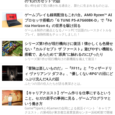
の“幻のカセット”の話
長い時を経て受け継がれる過去と、新たに生まれるものとは。
ゲームプレイも録画配信もこれ1台。AMD Ryzen™ AI
プロセッサ搭載の「G TUNE P5-A7G60BK-D」で『Fo
rza Horizon 6』の世界を駆け回る
ゲーム＆制作の拠点となるノートPCで話題のレースタイトルを
プレイ。放熱性能もチェックしました！
シリーズ第1作が現行機向けに復活！懐かしくも色褪せ
ない『カルドセプト ザ ファースト』遊びやすい機能も
搭載で、あらためて“原典”に触れるのにぴったり
シリーズ第1作が現行機向けの新機能を備えて復活！
「冒険は楽しいものだ」 ─『FF11』と『ウィザードリ
ィ ヴァリアンツ ダフネ』、"優しくないRPG"の沼にど
っぷり沈んだ4人の話
ふたつの沼の住人たちが語る奥深さとは。
【キャリアクエスト】ゲーム作りを仕事にするという
こと。セガの若手の事例に見る，ゲームプログラマと
いう働き方
Game*Sparkと4Gamerの合同による就活イベント「キャリア
クエスト」の第4回が東京都立産業貿易センター浜松町館で開催