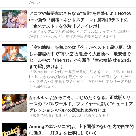
がたい！
アニマや新要素のさらなる“進化”を目撃せよ！HoYov
erse新作『崩壊：ネクサスアニマ』第2回βテストの
「進化テスト」を体験【プレイレポ】
さまざまなアニマとの出会いや、スキルによってさらに戦略性
が増したバトルなど、本作の注目の要素に迫ります！
『空の軌跡』を遊ぶのは「今」がベスト！暑い夏、涼
しい部屋の中で“青い空”が似合う大冒険へ―最安値で
セール中の『the 1st』から新作『空の軌跡 the 2nd』
まで駆け抜けよう
『空の軌跡 the 2nd』の発売が目前に迫る今こそ、『空の軌跡 t
he 1st』から遊び始める絶好のタイミング！ 快適になったゲー
ムシステムや新要素を交えながら、今遊びたい本シリーズの魅
力を紹介します。
かわいい…だからこそ、いじめたくなる。正式版リリ
ースの『パルワールド』プレイヤーに訊く“キュートア
グレッション×パル”の底知れぬ魅力とは
正式版で登場する新たなパルもいじめたくなる！
Aimingのエンジニアは、上下関係のない社内で自主的
に働き、「好き」を仕事にしていく