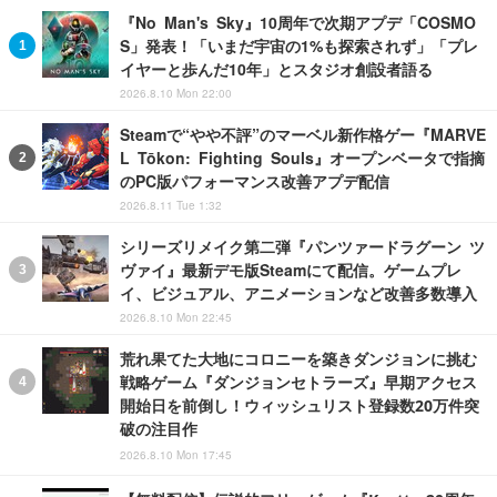
『No Man's Sky』10周年で次期アプデ「COSMO
S」発表！「いまだ宇宙の1%も探索されず」「プレ
イヤーと歩んだ10年」とスタジオ創設者語る
2026.8.10 Mon 22:00
Steamで“やや不評”のマーベル新作格ゲー『MARVE
L Tōkon: Fighting Souls』オープンベータで指摘
のPC版パフォーマンス改善アプデ配信
2026.8.11 Tue 1:32
シリーズリメイク第二弾『パンツァードラグーン ツ
ヴァイ』最新デモ版Steamにて配信。ゲームプレ
イ、ビジュアル、アニメーションなど改善多数導入
2026.8.10 Mon 22:45
荒れ果てた大地にコロニーを築きダンジョンに挑む
戦略ゲーム『ダンジョンセトラーズ』早期アクセス
開始日を前倒し！ウィッシュリスト登録数20万件突
破の注目作
2026.8.10 Mon 17:45