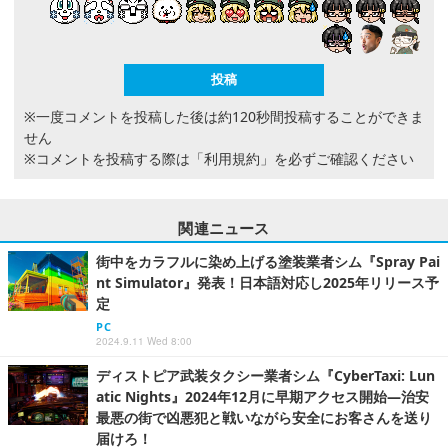
※一度コメントを投稿した後は約120秒間投稿することができま
せん
※コメントを投稿する際は
「利用規約」
を必ずご確認ください
関連ニュース
街中をカラフルに染め上げる塗装業者シム『Spray Pai
nt Simulator』発表！日本語対応し2025年リリース予
定
PC
2024.9.11 Wed 8:00
ディストピア武装タクシー業者シム『CyberTaxi: Lun
atic Nights』2024年12月に早期アクセス開始―治安
最悪の街で凶悪犯と戦いながら安全にお客さんを送り
届けろ！