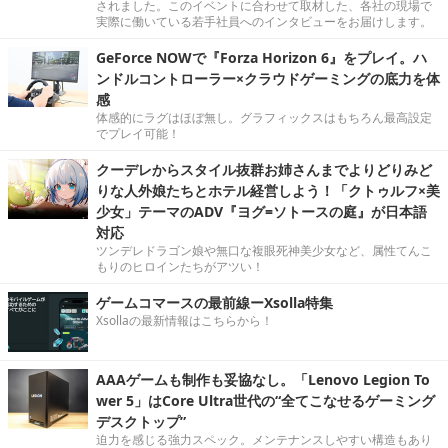
されました。このイベントに合わせて取材した、各社の現場で
実際に働いている若手社員へのインタビューをお届けします。
GeForce NOWで『Forza Horizon 6』をプレイ。ハ
ンドルコントローラー×クラウドゲーミングの底力を体
感
体感的にラグはほぼ無し。グラフィックスはもちろん最高設定
でプレイ可能！
クーデレからスタイル抜群お姉さんまでよりどりみど
りな人外娘たちとホテル経営しよう！「クトゥルフ×美
少女」テーマのADV『ヨグ=ソトースの庭』が日本語
対応
ツンデレドラゴン娘や無口な複眼死神美少女など、属性てんこ
もりのヒロインたちがアツい！
ゲームコマースの最前線ーXsolla特集
Xsollaの最新情報はこちらから！
AAAゲームも制作も妥協なし。「Lenovo Legion To
wer 5」はCore Ultra世代の“全てこなせるゲーミング
デスクトップ”
迫力を感じる強力スペック。メンテナンスしやすい構造もあり