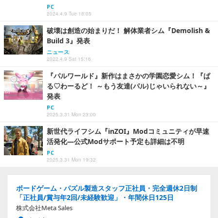
PC
2024.4.9 Tue 18:05
破壊は創造の始まりだ！ 解体業者シム『Demolish &
Build 3』発表
ニュース
2022.4.9 Sat 15:16
『パルワールド』新作はまさかの学園恋愛シム！『ぱ
る♡わーるど！ ～もう友達(パル)じゃいられない～』
発表
PC
2025.3.31 Mon 23:00
新世代ライフシム『inZOI』Modコミュニティが早速
活発化―公式Modサポート予定も詳細は不明
PC
2025.3.31 Mon 19:32
ボードゲーム・パズル製造スタッフ正社員・完全週休2日制
「正社員/賞与年2回/未経験歓迎」・年間休日125日
株式会社Meta Sales