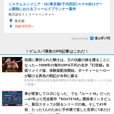
システムエンジニア・SE/東京都/千代田区/スマホ向けゲー
ム開発におけるフィールドプランナー案件
株式会社ストリートベンチャー
東京都
月給70万円～
Sponsored by
！ゲムスパ渾身のPR記事はこれだ！
祖国に裏切られた騎士は、王の仇敵の娘を護ることに
なった―1998年の海外SRPG不朽の名作『幻世録』全
面リメイク版、体験版配信開始。ダーティーヒーロー
が駆ける異色の戦記が令和に蘇る
約30年の歴史を誇る海外SRPGの不朽の名作が全面リメイクされ
て登場！
車が変形してロボになった、でも『ルート16』だった
―41年ぶり完全新作『ROUTE16R』開発者インタビュ
ー。新旧スタッフが語るシリーズの魂。そして41年
前、たった1人のために手作業で直した世界に1本だけ