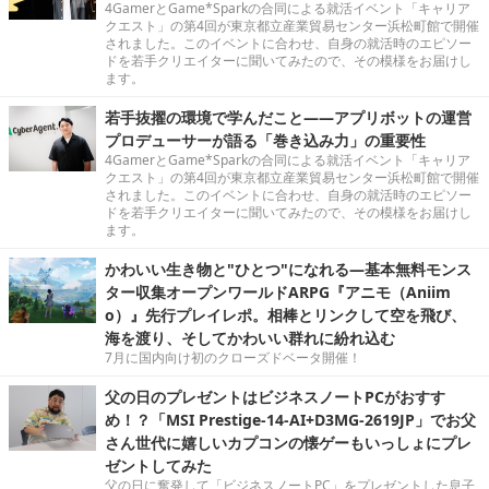
4GamerとGame*Sparkの合同による就活イベント「キャリア
クエスト」の第4回が東京都立産業貿易センター浜松町館で開催
されました。このイベントに合わせ、自身の就活時のエピソー
ドを若手クリエイターに聞いてみたので、その模様をお届けし
ます。
若手抜擢の環境で学んだこと――アプリボットの運営
プロデューサーが語る「巻き込み力」の重要性
4GamerとGame*Sparkの合同による就活イベント「キャリア
クエスト」の第4回が東京都立産業貿易センター浜松町館で開催
されました。このイベントに合わせ、自身の就活時のエピソー
ドを若手クリエイターに聞いてみたので、その模様をお届けし
ます。
かわいい生き物と"ひとつ"になれる―基本無料モンス
ター収集オープンワールドARPG『アニモ（Aniim
o）』先行プレイレポ。相棒とリンクして空を飛び、
海を渡り、そしてかわいい群れに紛れ込む
7月に国内向け初のクローズドベータ開催！
父の日のプレゼントはビジネスノートPCがおすす
め！？「MSI Prestige-14-AI+D3MG-2619JP」でお父
さん世代に嬉しいカプコンの懐ゲーもいっしょにプレ
ゼントしてみた
父の日に奮発して「ビジネスノートPC」をプレゼントした息子