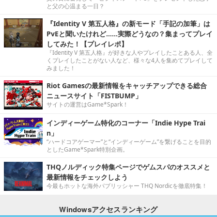
と父の心温まる一日？
『Identity V 第五人格』の新モード「手記の加筆」は
PvEと聞いたけれど……実際どうなの？集まってプレイ
してみた！【プレイレポ】
『Identity V 第五人格』が好きな人やプレイしたことある人、全
くプレイしたことがない人など、様々な4人を集めてプレイして
みました！
Riot Gamesの最新情報をキャッチアップできる総合
ニュースサイト「FISTBUMP」
サイトの運営はGame*Spark！
インディーゲーム特化のコーナー「Indie Hype Trai
n」
“ハードコアゲーマー”と“インディーゲーム”を繋げることを目的
としたGame*Spark特別企画。
THQノルディック特集ページでゲムスパのオススメと
最新情報をチェックしよう
今最もホットな海外パブリッシャー THQ Nordicを徹底特集！
Windowsアクセスランキング