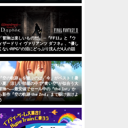
「冒険は楽しいものだ」 ─『FF11』と『ウ
ィザードリィ ヴァリアンツ ダフネ』、"優し
くないRPG"の沼にどっぷり沈んだ4人の話
『空の軌跡』を遊ぶのは「今」がベスト！暑
い夏、涼しい部屋の中で“青い空”が似合う大
冒険へ―最安値でセール中の『the 1st』か
ら新作『空の軌跡 the 2nd』まで駆け抜けよ
う