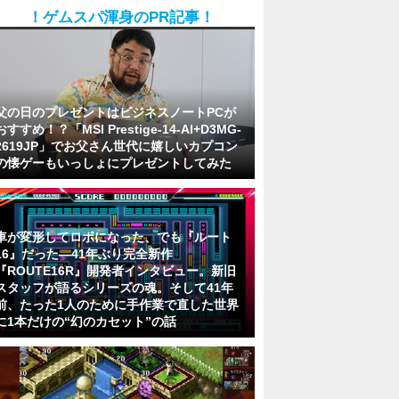
！ゲムスパ渾身のPR記事！
父の日のプレゼントはビジネスノートPCが
おすすめ！？「MSI Prestige-14-AI+D3MG-
2619JP」でお父さん世代に嬉しいカプコン
の懐ゲーもいっしょにプレゼントしてみた
車が変形してロボになった、でも『ルート
16』だった―41年ぶり完全新作
『ROUTE16R』開発者インタビュー。新旧
スタッフが語るシリーズの魂。そして41年
前、たった1人のために手作業で直した世界
に1本だけの“幻のカセット”の話