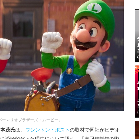
パーマリオブラザーズ・ムービー」
宮本茂氏
は、
ワシントン・ポスト
の取材で
同社がビデオ
とに消極的だった理由
について語り、「次回作制作の際