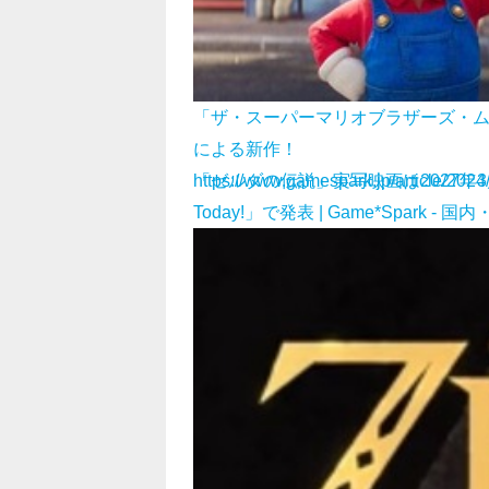
「ザ・スーパーマリオブラザーズ・
による新作！
「ゼルダの伝説」実写映画は2027年3
https://www.gamespark.jp/article/202
Today!」で発表 | Game*Spark 