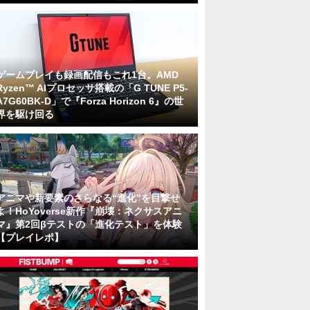
ゲームプレイも録画配信もこれ1台。AMD
Ryzen™ AIプロセッサ搭載の「G TUNE P5-
A7G60BK-D」で『Forza Horizon 6』の世
界を駆け回る
アニマや新要素のさらなる“進化”を目撃せ
よ！HoYoverse新作『崩壊：ネクサスアニ
マ』第2回βテストの「進化テスト」を体験
【プレイレポ】