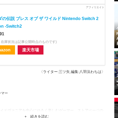
の伝説 ブレス オブ ザ ワイルド Nintendo Switch 2
on -Switch2
91
・在庫状況は記事公開時点のものです)
azon
楽天市場
《
ライター:三ツ矢
,
編集:八羽汰わちは
》
ーマー
イドヴァニアを中心にゆるく楽しむゲーマー。ストアページの
によく釣られています。
+ 続きを読む