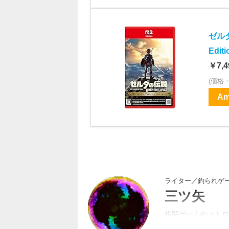
ゼルダ
Editi
￥7,4
(価格
Am
ライター／釣られゲ
三ツ矢
格闘ゲームやメトロ
紳士向けバナー画像