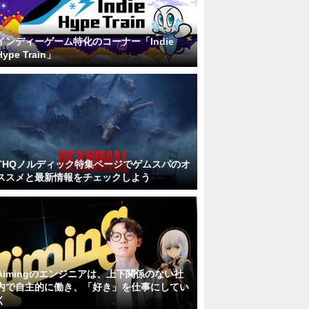
インディーゲーム特化のコーナー「Indie
Hype Train」
THQノルディック特集ページでゲムスパのオ
ススメと最新情報をチェックしよう
Aimingのエンジニアは、上下関係のない社
内で自主的に働き、「好き」を仕事にしてい
く