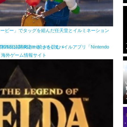
ムービー」でタッグを組んだ任天堂とイルミネーション
月26日公開決定！さっそくモバイルアプリ「Nintendo
4/06/18/142448.html
続きを読む »
- 国内・海外ゲーム情報サイト