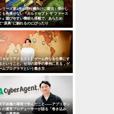
シリーズ第1作が現行機向けに復活！懐かし
くも色褪せない『カルドセプト ザ ファース
ト』遊びやすい機能も搭載で、あらため
て“原典”に触れるのにぴったり
【キャリアクエスト】ゲーム作りを仕事にす
るということ。セガの若手の事例に見る，ゲ
ームプログラマという働き方
若手抜擢の環境で学んだこと――アプリボッ
トの運営プロデューサーが語る「巻き込み
力」の重要性