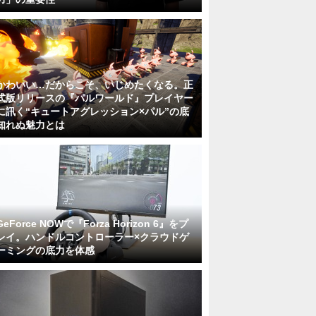
かわいい…だからこそ、いじめたくなる。正
式版リリースの『パルワールド』プレイヤー
に訊く“キュートアグレッション×パル”の底
知れぬ魅力とは
GeForce NOWで『Forza Horizon 6』をプ
レイ。ハンドルコントローラー×クラウドゲ
ーミングの底力を体感