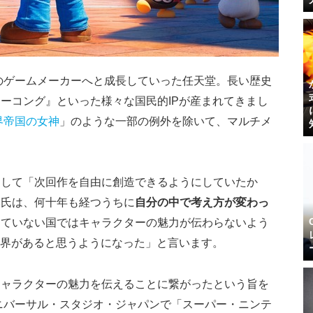
数のゲームメーカーへと成長していった任天堂。長い歴史
ーコング』といった様々な国民的IPが産まれてきまし
界帝国の女神
」のような一部の例外を除いて、マルチメ
として「次回作を自由に創造できるようにしていたか
本氏は、何十年も経つうちに
自分の中で考え方が変わっ
していない国ではキャラクターの魅力が伝わらないよう
限界がある
と思うようになった」と言います。
キャラクターの魅力を伝えることに繋がったという旨を
ユニバーサル・スタジオ・ジャパンで「スーパー・ニンテ