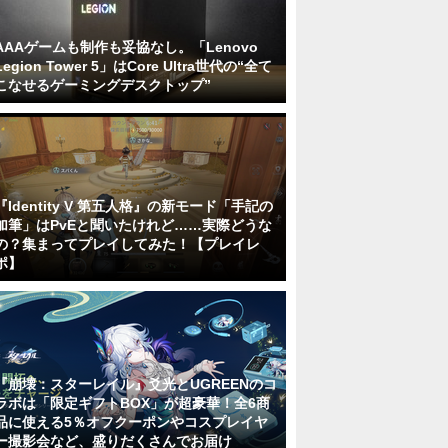
AAAゲームも制作も妥協なし。「Lenovo
Legion Tower 5」はCore Ultra世代の“全て
こなせるゲーミングデスクトップ”
『Identity V 第五人格』の新モード「手記の
加筆」はPvEと聞いたけれど……実際どうな
の？集まってプレイしてみた！【プレイレ
ポ】
『崩壊：スターレイル』爻光とUGREENのコ
ラボは「限定ギフトBOX」が超豪華！全6商
品に使える5％オフクーポンやコスプレイヤ
ー撮影会など、盛りだくさんでお届け