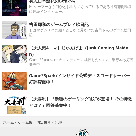
有志日本語化の現場から
PCゲーマーなら何かとお世話になっているであろう有志翻訳者
に連続インタビュー。
吉田輝和のゲームプレイ絵日記
もはやゲムスパの顔！どこかで見かけた吉田さんのゲーム絵日
記
【大人気4コマ】じゃんげま（Junk Gaming Maide
n）
Game*Sparkの一大コンテンツに成長した4コマ。単行本も好評
発売中！
Game*Spark/インサイド公式ディスコードサーバー
好評稼働中！
【大喜利】『新種のゲーミング“蚊”が登場！ その特徴
とは？』回答募集中！
記事
ホーム
›
ゲーム機
›
周辺機器
›