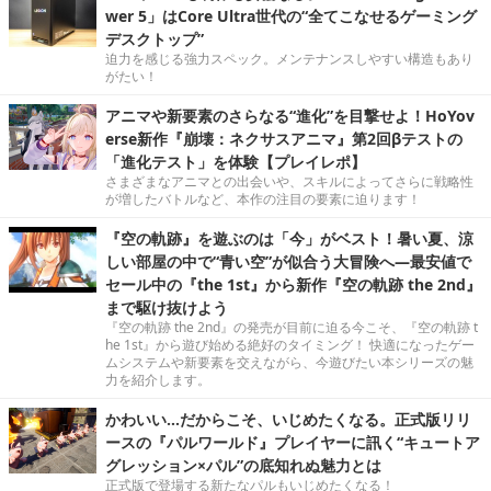
wer 5」はCore Ultra世代の“全てこなせるゲーミング
デスクトップ”
迫力を感じる強力スペック。メンテナンスしやすい構造もあり
がたい！
アニマや新要素のさらなる“進化”を目撃せよ！HoYov
erse新作『崩壊：ネクサスアニマ』第2回βテストの
「進化テスト」を体験【プレイレポ】
さまざまなアニマとの出会いや、スキルによってさらに戦略性
が増したバトルなど、本作の注目の要素に迫ります！
『空の軌跡』を遊ぶのは「今」がベスト！暑い夏、涼
しい部屋の中で“青い空”が似合う大冒険へ―最安値で
セール中の『the 1st』から新作『空の軌跡 the 2nd』
まで駆け抜けよう
『空の軌跡 the 2nd』の発売が目前に迫る今こそ、『空の軌跡 t
he 1st』から遊び始める絶好のタイミング！ 快適になったゲー
ムシステムや新要素を交えながら、今遊びたい本シリーズの魅
力を紹介します。
かわいい…だからこそ、いじめたくなる。正式版リリ
ースの『パルワールド』プレイヤーに訊く“キュートア
グレッション×パル”の底知れぬ魅力とは
正式版で登場する新たなパルもいじめたくなる！