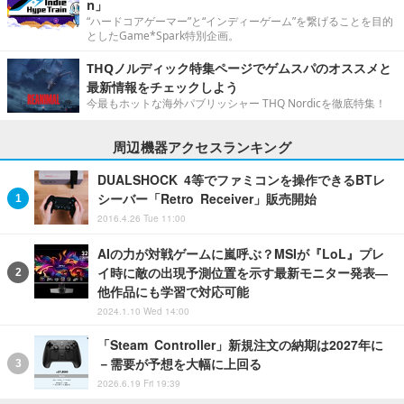
n」
“ハードコアゲーマー”と“インディーゲーム”を繋げることを目的
としたGame*Spark特別企画。
THQノルディック特集ページでゲムスパのオススメと
最新情報をチェックしよう
今最もホットな海外パブリッシャー THQ Nordicを徹底特集！
周辺機器アクセスランキング
DUALSHOCK 4等でファミコンを操作できるBTレ
シーバー「Retro Receiver」販売開始
2016.4.26 Tue 11:00
AIの力が対戦ゲームに嵐呼ぶ？MSIが『LoL』プレ
イ時に敵の出現予測位置を示す最新モニター発表―
他作品にも学習で対応可能
2024.1.10 Wed 14:00
「Steam Controller」新規注文の納期は2027年に
－需要が予想を大幅に上回る
2026.6.19 Fri 19:39