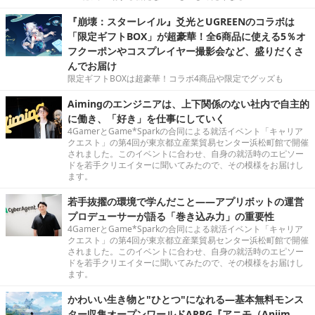
『崩壊：スターレイル』爻光とUGREENのコラボは
「限定ギフトBOX」が超豪華！全6商品に使える5％オ
フクーポンやコスプレイヤー撮影会など、盛りだくさ
んでお届け
限定ギフトBOXは超豪華！コラボ4商品や限定でグッズも
Aimingのエンジニアは、上下関係のない社内で自主的
に働き、「好き」を仕事にしていく
4GamerとGame*Sparkの合同による就活イベント「キャリア
クエスト」の第4回が東京都立産業貿易センター浜松町館で開催
されました。このイベントに合わせ、自身の就活時のエピソー
ドを若手クリエイターに聞いてみたので、その模様をお届けし
ます。
若手抜擢の環境で学んだこと――アプリボットの運営
プロデューサーが語る「巻き込み力」の重要性
4GamerとGame*Sparkの合同による就活イベント「キャリア
クエスト」の第4回が東京都立産業貿易センター浜松町館で開催
されました。このイベントに合わせ、自身の就活時のエピソー
ドを若手クリエイターに聞いてみたので、その模様をお届けし
ます。
かわいい生き物と"ひとつ"になれる―基本無料モンス
ター収集オープンワールドARPG『アニモ（Aniim