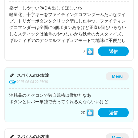
格ゲーしやすいPADも出してほしいわ
軽量化、十字キーをファイティングコマンダーみたいなタイ
プ、トリガーボタンをクリック型にしたやつ。ファイティン
グコマンダーは全面に6個ボタンあるけど正直6個もいらない
し右スティックは通常のやつないから鉄拳のカスタマイズ、
ギルティギアのデジタルフィギュアモードで地味に不便だし
7
返信
スパくんのお友達
Menu
2025-06-04 22:35:36
消耗品のアケコンで独自規格は微妙だなあ
ボタンとレバー単独で売ってくれるんならいいけど
20
返信
スパくんのお友達
Menu