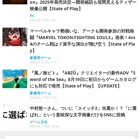
on』2025年発売決定―開発秘話も垣間見えるティザー
映像公開【State of Play】
PC
2025.6.5 Thu 7:01
マーベルキャラ勢揃いな、アークも開発参加の対戦格
闘『MARVEL TOKON:FIGHTING SOULS』発表！4vs
4のチーム戦はド派手な演出が飛び交う【State of Pla
y】
家庭用ゲーム
2025.6.5 Thu 7:10
『風ノ旅ビト』『ABZÛ』クリエイターの新作ADV『S
word of the Sea』8月19日に初日からゲームカタログ
にも対応で発売【State of Play】【UPDATE】
家庭用ゲーム
2025.6.5 Thu 7:03
中村悠一さん、ついに「スイッチ2」当選か！？「に選
ばれ」という意味深な文字画像だけをSNSに投稿
ゲーム文化
2025.6.4 Wed 15:34