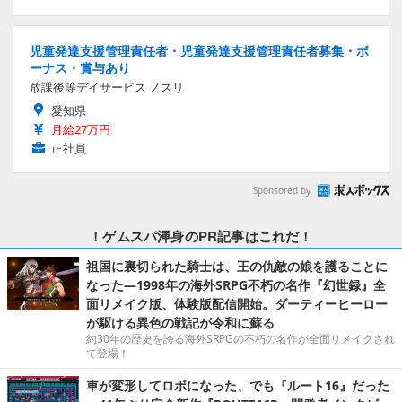
児童発達支援管理責任者・児童発達支援管理責任者募集・ボ
ーナス・賞与あり
放課後等デイサービス ノスリ
愛知県
月給27万円
正社員
Sponsored by
！ゲムスパ渾身のPR記事はこれだ！
祖国に裏切られた騎士は、王の仇敵の娘を護ることに
なった―1998年の海外SRPG不朽の名作『幻世録』全
面リメイク版、体験版配信開始。ダーティーヒーロー
が駆ける異色の戦記が令和に蘇る
約30年の歴史を誇る海外SRPGの不朽の名作が全面リメイクされ
て登場！
車が変形してロボになった、でも『ルート16』だった