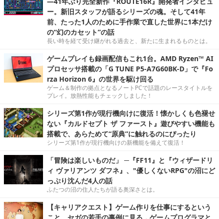
―41年ぶり完全新作『ROUTE16R』開発者インタビュ
ー。新旧スタッフが語るシリーズの魂。そして41年
前、たった1人のために手作業で直した世界に1本だけ
の“幻のカセット”の話
長い時を経て受け継がれる過去と、新たに生まれるものとは。
ゲームプレイも録画配信もこれ1台。AMD Ryzen™ AI
プロセッサ搭載の「G TUNE P5-A7G60BK-D」で『Fo
rza Horizon 6』の世界を駆け回る
ゲーム＆制作の拠点となるノートPCで話題のレースタイトルを
プレイ。放熱性能もチェックしました！
シリーズ第1作が現行機向けに復活！懐かしくも色褪せ
ない『カルドセプト ザ ファースト』遊びやすい機能も
搭載で、あらためて“原典”に触れるのにぴったり
シリーズ第1作が現行機向けの新機能を備えて復活！
「冒険は楽しいものだ」 ─『FF11』と『ウィザードリ
ィ ヴァリアンツ ダフネ』、"優しくないRPG"の沼にど
っぷり沈んだ4人の話
ふたつの沼の住人たちが語る奥深さとは。
【キャリアクエスト】ゲーム作りを仕事にするという
こと。セガの若手の事例に見る，ゲームプログラマと