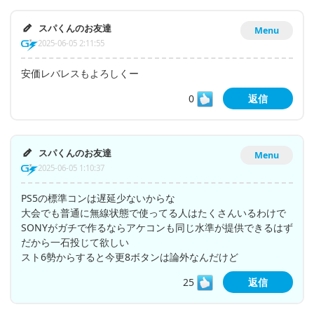
スパくんのお友達
Menu
2025-06-05 2:11:55
安価レバレスもよろしくー
0
返信
スパくんのお友達
Menu
2025-06-05 1:10:37
PS5の標準コンは遅延少ないからな
大会でも普通に無線状態で使ってる人はたくさんいるわけで
SONYがガチで作るならアケコンも同じ水準が提供できるはず
だから一石投じて欲しい
スト6勢からすると今更8ボタンは論外なんだけど
25
返信