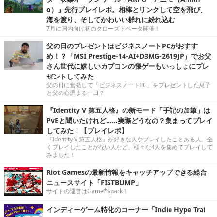
o）』先行プレイレポ。相棒とリンクして空を飛び、
海を渡り、そしてかわいい群れに紛れ込む
7月に国内向け初のクローズドベータ開催！
父の日のプレゼントはビジネスノートPCがおすす
め！？「MSI Prestige-14-AI+D3MG-2619JP」でお父
さん世代に嬉しいカプコンの懐ゲーもいっしょにプレ
ゼントしてみた
父の日に奮発して「ビジネスノートPC」をプレゼントした息子
と父の心温まる一日？
『Identity V 第五人格』の新モード「手記の加筆」は
PvEと聞いたけれど……実際どうなの？集まってプレイ
してみた！【プレイレポ】
『Identity V 第五人格』が好きな人やプレイしたことある人、全
くプレイしたことがない人など、様々な4人を集めてプレイして
みました！
Riot Gamesの最新情報をキャッチアップできる総合
ニュースサイト「FISTBUMP」
サイトの運営はGame*Spark！
インディーゲーム特化のコーナー「Indie Hype Trai