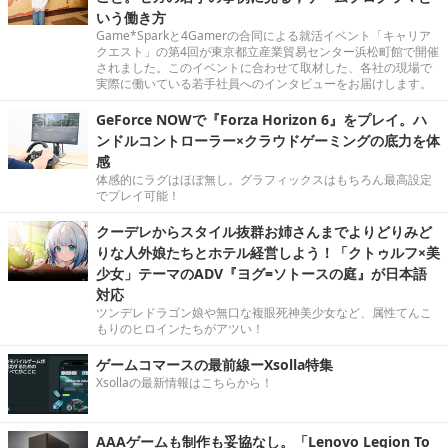
いう働き方
Game*Sparkと4Gamerの合同による就活イベント「キャリア
クエスト」の第4回が東京都立産業貿易センター浜松町館で開催
されました。このイベントに合わせて取材した、各社の現場で
実際に働いている若手社員へのインタビューをお届けします。
GeForce NOWで『Forza Horizon 6』をプレイ。ハ
ンドルコントローラー×クラウドゲーミングの底力を体
感
体感的にラグはほぼ無し。グラフィックスはもちろん最高設定
でプレイ可能！
クーデレからスタイル抜群お姉さんまでよりどりみど
りな人外娘たちとホテル経営しよう！「クトゥルフ×美
少女」テーマのADV『ヨグ=ソトースの庭』が日本語
対応
ツンデレドラゴン娘や無口な複眼死神美少女など、属性てんこ
もりのヒロインたちがアツい！
ゲームコマースの最前線ーXsolla特集
Xsollaの最新情報はこちらから！
AAAゲームも制作も妥協なし。「Lenovo Legion To