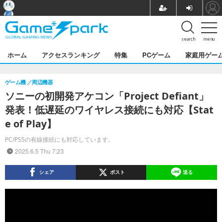
search
menu
ホーム
アクセスランキング
特集
PCゲーム
家庭用ゲー
ゲーム機
周辺機器
ソニーの初開発アケコン「Project Defiant」
発表！低遅延のワイヤレス接続にも対応【Stat
e of Play】
PC/PS5の有線接続にも対応しています。
2025.6.5 Thu 7:23
シェア
ポスト
送る