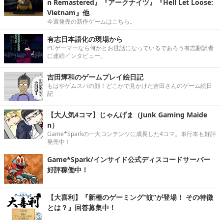
n Remastered』『アークナイツ』『Hell Let Loose:
Vietnam』他
今週発売の新作ゲームはこちら。
有志日本語化の現場から
PCゲーマーなら何かとお世話になっているであろう有志翻訳者
に連続インタビュー。
吉田輝和のゲームプレイ絵日記
もはやゲムスパの顔！どこかで見かけた吉田さんのゲーム絵日
記
【大人気4コマ】じゃんげま（Junk Gaming Maide
n）
Game*Sparkの一大コンテンツに成長した4コマ。単行本も好評
発売中！
Game*Spark/インサイド公式ディスコードサーバー
好評稼働中！
【大喜利】『新種のゲーミング“蚊”が登場！ その特徴
とは？』回答募集中！