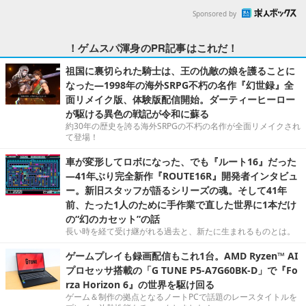
Sponsored by
！ゲムスパ渾身のPR記事はこれだ！
祖国に裏切られた騎士は、王の仇敵の娘を護ることに
なった―1998年の海外SRPG不朽の名作『幻世録』全
面リメイク版、体験版配信開始。ダーティーヒーロー
が駆ける異色の戦記が令和に蘇る
約30年の歴史を誇る海外SRPGの不朽の名作が全面リメイクされ
て登場！
車が変形してロボになった、でも『ルート16』だった
―41年ぶり完全新作『ROUTE16R』開発者インタビュ
ー。新旧スタッフが語るシリーズの魂。そして41年
前、たった1人のために手作業で直した世界に1本だけ
の“幻のカセット”の話
長い時を経て受け継がれる過去と、新たに生まれるものとは。
ゲームプレイも録画配信もこれ1台。AMD Ryzen™ AI
プロセッサ搭載の「G TUNE P5-A7G60BK-D」で『Fo
rza Horizon 6』の世界を駆け回る
ゲーム＆制作の拠点となるノートPCで話題のレースタイトルを