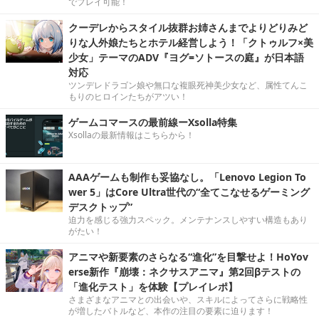
でプレイ可能！
クーデレからスタイル抜群お姉さんまでよりどりみど
りな人外娘たちとホテル経営しよう！「クトゥルフ×美
少女」テーマのADV『ヨグ=ソトースの庭』が日本語
対応
ツンデレドラゴン娘や無口な複眼死神美少女など、属性てんこ
もりのヒロインたちがアツい！
ゲームコマースの最前線ーXsolla特集
Xsollaの最新情報はこちらから！
AAAゲームも制作も妥協なし。「Lenovo Legion To
wer 5」はCore Ultra世代の“全てこなせるゲーミング
デスクトップ”
迫力を感じる強力スペック。メンテナンスしやすい構造もあり
がたい！
アニマや新要素のさらなる“進化”を目撃せよ！HoYov
erse新作『崩壊：ネクサスアニマ』第2回βテストの
「進化テスト」を体験【プレイレポ】
さまざまなアニマとの出会いや、スキルによってさらに戦略性
が増したバトルなど、本作の注目の要素に迫ります！