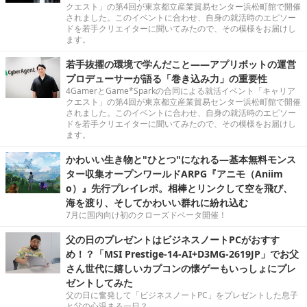
クエスト」の第4回が東京都立産業貿易センター浜松町館で開催
されました。このイベントに合わせ、自身の就活時のエピソー
ドを若手クリエイターに聞いてみたので、その模様をお届けし
ます。
若手抜擢の環境で学んだこと――アプリボットの運営
プロデューサーが語る「巻き込み力」の重要性
4GamerとGame*Sparkの合同による就活イベント「キャリア
クエスト」の第4回が東京都立産業貿易センター浜松町館で開催
されました。このイベントに合わせ、自身の就活時のエピソー
ドを若手クリエイターに聞いてみたので、その模様をお届けし
ます。
かわいい生き物と"ひとつ"になれる―基本無料モンス
ター収集オープンワールドARPG『アニモ（Aniim
o）』先行プレイレポ。相棒とリンクして空を飛び、
海を渡り、そしてかわいい群れに紛れ込む
7月に国内向け初のクローズドベータ開催！
父の日のプレゼントはビジネスノートPCがおすす
め！？「MSI Prestige-14-AI+D3MG-2619JP」でお父
さん世代に嬉しいカプコンの懐ゲーもいっしょにプレ
ゼントしてみた
父の日に奮発して「ビジネスノートPC」をプレゼントした息子
と父の心温まる一日？