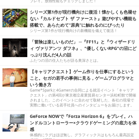
プレイ。放熱性能もチェックしました！
シリーズ第1作が現行機向けに復活！懐かしくも色褪せ
ない『カルドセプト ザ ファースト』遊びやすい機能も
搭載で、あらためて“原典”に触れるのにぴったり
シリーズ第1作が現行機向けの新機能を備えて復活！
「冒険は楽しいものだ」 ─『FF11』と『ウィザードリ
ィ ヴァリアンツ ダフネ』、"優しくないRPG"の沼にど
っぷり沈んだ4人の話
ふたつの沼の住人たちが語る奥深さとは。
【キャリアクエスト】ゲーム作りを仕事にするという
こと。セガの若手の事例に見る，ゲームプログラマと
いう働き方
Game*Sparkと4Gamerの合同による就活イベント「キャリア
クエスト」の第4回が東京都立産業貿易センター浜松町館で開催
されました。このイベントに合わせて取材した、各社の現場で
実際に働いている若手社員へのインタビューをお届けします。
GeForce NOWで『Forza Horizon 6』をプレイ。ハ
ンドルコントローラー×クラウドゲーミングの底力を体
感
体感的にラグはほぼ無し。グラフィックスはもちろん最高設定