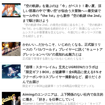
『空の軌跡』を遊ぶのは「今」がベスト！暑い夏、涼
しい部屋の中で“青い空”が似合う大冒険へ―最安値で
セール中の『the 1st』から新作『空の軌跡 the 2nd』
まで駆け抜けよう
『空の軌跡 the 2nd』の発売が目前に迫る今こそ、『空の軌跡 t
he 1st』から遊び始める絶好のタイミング！ 快適になったゲー
ムシステムや新要素を交えながら、今遊びたい本シリーズの魅
力を紹介します。
かわいい…だからこそ、いじめたくなる。正式版リリ
ースの『パルワールド』プレイヤーに訊く“キュートア
グレッション×パル”の底知れぬ魅力とは
正式版で登場する新たなパルもいじめたくなる！
『崩壊：スターレイル』爻光とUGREENのコラボは
「限定ギフトBOX」が超豪華！全6商品に使える5％オ
フクーポンやコスプレイヤー撮影会など、盛りだくさ
んでお届け
限定ギフトBOXは超豪華！コラボ4商品や限定でグッズも
Aimingのエンジニアは、上下関係のない社内で自主的
に働き、「好き」を仕事にしていく
4GamerとGame*Sparkの合同による就活イベント「キャリア