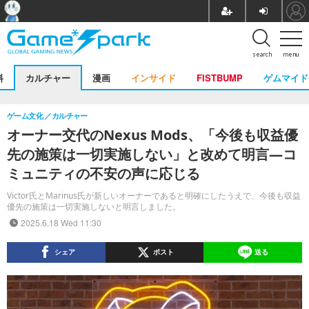
search
menu
料
カルチャー
漫画
インサイド
FISTBUMP
ゲムマイド
ゲーム文化
カルチャー
オーナー交代のNexus Mods、「今後も収益優
先の施策は一切実施しない」と改めて明言―コ
ミュニティの不安の声に応じる
Victor氏とMarinus氏が新しいオーナーであると明確にしたうえで、今後も収益
優先の施策は一切実施しないと明言しました。
2025.6.18 Wed 11:30
シェア
ポスト
送る