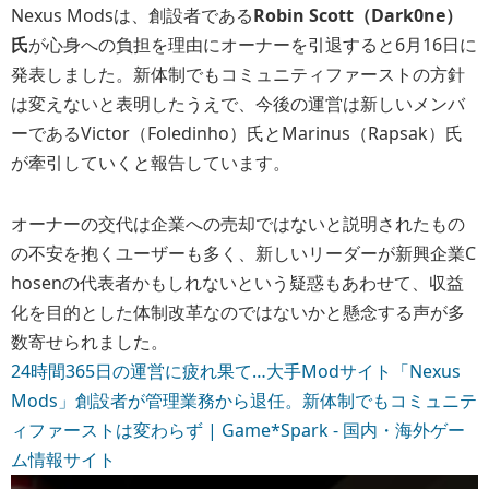
Nexus Modsは、創設者である
Robin Scott（Dark0ne）
氏
が心身への負担を理由にオーナーを引退すると6月16日に
発表しました。新体制でもコミュニティファーストの方針
は変えないと表明したうえで、今後の運営は新しいメンバ
ーであるVictor（Foledinho）氏とMarinus（Rapsak）氏
が牽引していくと報告しています。
オーナーの交代は企業への売却ではないと説明されたもの
の不安を抱くユーザーも多く、新しいリーダーが新興企業C
hosenの代表者かもしれないという疑惑もあわせて、収益
化を目的とした体制改革なのではないかと懸念する声が多
数寄せられました。
24時間365日の運営に疲れ果て…大手Modサイト「Nexus
Mods」創設者が管理業務から退任。新体制でもコミュニテ
ィファーストは変わらず | Game*Spark - 国内・海外ゲー
ム情報サイト