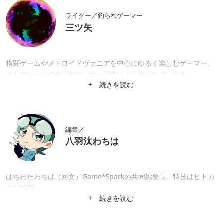
ライター／釣られゲーマー
三ツ矢
格闘ゲームやメトロイドヴァニアを中心にゆるく楽しむゲーマー。
ストアページの紳士向けバナー画像によく釣られています。
+ 続きを読む
編集／
八羽汰わちは
はちわたわちは（回文）Game*Sparkの共同編集長。特技はヒトカ
ラ12時間。
+ 続きを読む