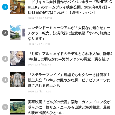
「ドリキャス向け新作サバイバルホラー『WHITE C
REEK』のゲームプレイ映像公開」2026年8月2日～
8月8日の秘宝はこれだ！【週刊トレハン】
2026.8.9 Sun 14:30
ニンテンドーミュージアムが「大切なお知らせ」ー
チケット転売、決済代行に注意喚起「すべて無効と
なります」
2026.8.7 Fri 21:00
『月姫』アルクェイドのモデルとされる人物、詳細2
3年越しに明らかに―海外ファンの調査、実を結ぶ
2024.9.13 Fri 20:41
『ステラーブレイド』続編でもセクシーさは健在！
新主人公「Evie」の艶やかな脚、ピチピチスーツに
魅了される紳士たち
2026.6.6 Sat 11:00
実写映画「ゼルダの伝説」宿敵・ガノンドロフ役が
明らかに！故サム・ニールも出演と海外報道。最後
の映画出演のひとつに