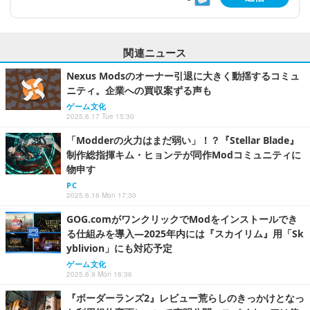
関連ニュース
Nexus Modsのオーナー引退に大きく動揺するコミュ
ニティ。企業への買収案ずる声も
ゲーム文化
2025.6.17 Tue 15:30
「Modderの火力はまだ弱い」！？『Stellar Blade』
制作総指揮キム・ヒョンテが同作Modコミュニティに
物申す
PC
2025.6.16 Mon 17:30
GOG.comがワンクリックでModをインストールでき
る仕組みを導入―2025年内には『スカイリム』用「Sk
yblivion」にも対応予定
ゲーム文化
2025.6.9 Mon 16:36
『ボーダーランズ2』レビュー荒らしのきっかけとなっ