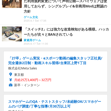
た利用規約変更について声明公開―スパイウェアは使
用しておらず、シングルプレイ&非商用Modは黙認の
方針
ゲーム文化
2025.6.7 Sat 17:35
「スイッチ2」には強力な改造検知がある模様。ハッカ
ーたちが次々とBANされている
家庭用ゲーム
2025.6.17 Tue 11:00
「27卒」ゲーム実況・eスポーツ動画の編集スタッフ正社員/
完全週休2日制・動画スキル習得/台東区上野1丁目
株式会社Meta Sales
東京都
月給25万3,400円～32万円
新卒・インターン
スマホゲームのQA・テストスタッフ/未経験OK/スマホゲー
ムのバグ調査/丁寧な指導/月30万以上可