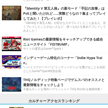
『Identity V 第五人格』の新モード「手記の加筆」は
PvEと聞いたけれど……実際どうなの？集まってプレイ
してみた！【プレイレポ】
『Identity V 第五人格』が好きな人やプレイしたことある人、全
くプレイしたことがない人など、様々な4人を集めてプレイして
みました！
Riot Gamesの最新情報をキャッチアップできる総合
ニュースサイト「FISTBUMP」
サイトの運営はGame*Spark！
インディーゲーム特化のコーナー「Indie Hype Trai
n」
“ハードコアゲーマー”と“インディーゲーム”を繋げることを目的
としたGame*Spark特別企画。
THQノルディック特集ページでゲムスパのオススメと
最新情報をチェックしよう
今最もホットな海外パブリッシャー THQ Nordicを徹底特集！
カルチャーアクセスランキング