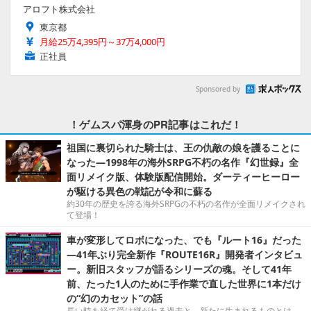
アロフト株式会社
東京都
月給25万4,395円～37万4,000円
正社員
Sponsored by
！ゲムスパ渾身のPR記事はこれだ！
祖国に裏切られた騎士は、王の仇敵の娘を護ることに
なった―1998年の海外SRPG不朽の名作『幻世録』全
面リメイク版、体験版配信開始。ダーティーヒーロー
が駆ける異色の戦記が令和に蘇る
約30年の歴史を誇る海外SRPGの不朽の名作が全面リメイクされ
て登場！
車が変形してロボになった、でも『ルート16』だった
―41年ぶり完全新作『ROUTE16R』開発者インタビュ
ー。新旧スタッフが語るシリーズの魂。そして41年
前、たった1人のために手作業で直した世界に1本だけ
の“幻のカセット”の話
長い時を経て受け継がれる過去と、新たに生まれるものとは。