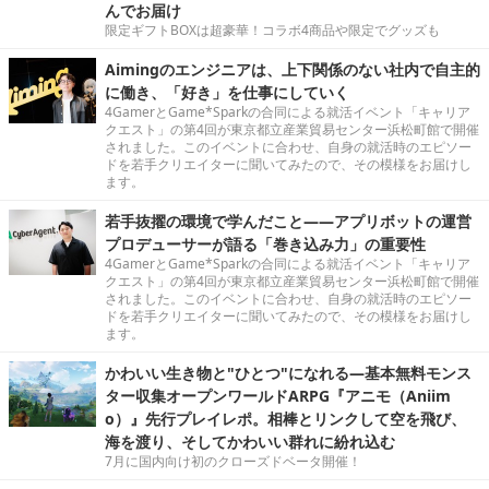
んでお届け
限定ギフトBOXは超豪華！コラボ4商品や限定でグッズも
Aimingのエンジニアは、上下関係のない社内で自主的
に働き、「好き」を仕事にしていく
4GamerとGame*Sparkの合同による就活イベント「キャリア
クエスト」の第4回が東京都立産業貿易センター浜松町館で開催
されました。このイベントに合わせ、自身の就活時のエピソー
ドを若手クリエイターに聞いてみたので、その模様をお届けし
ます。
若手抜擢の環境で学んだこと――アプリボットの運営
プロデューサーが語る「巻き込み力」の重要性
4GamerとGame*Sparkの合同による就活イベント「キャリア
クエスト」の第4回が東京都立産業貿易センター浜松町館で開催
されました。このイベントに合わせ、自身の就活時のエピソー
ドを若手クリエイターに聞いてみたので、その模様をお届けし
ます。
かわいい生き物と"ひとつ"になれる―基本無料モンス
ター収集オープンワールドARPG『アニモ（Aniim
o）』先行プレイレポ。相棒とリンクして空を飛び、
海を渡り、そしてかわいい群れに紛れ込む
7月に国内向け初のクローズドベータ開催！