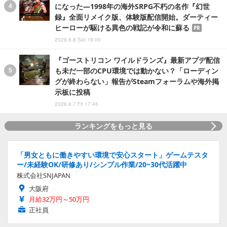
になった―1998年の海外SRPG不朽の名作『幻世
録』全面リメイク版、体験版配信開始。ダーティー
ヒーローが駆ける異色の戦記が令和に蘇る
PR
2026.8.8 Sat 18:00
『ゴーストリコン ワイルドランズ』最新アプデ配信
も未だ一部のCPU環境では動かない？「ローディン
グが終わらない」報告がSteamフォーラムや海外掲
示板に投稿
2026.8.7 Fri 17:45
ランキングをもっと見る
「男女ともに働きやすい環境で安心スタート」ゲームテスタ
ー/未経験OK/研修あり/シンプル作業/20~30代活躍中
株式会社SNJAPAN
大阪府
月給32万円～50万円
正社員