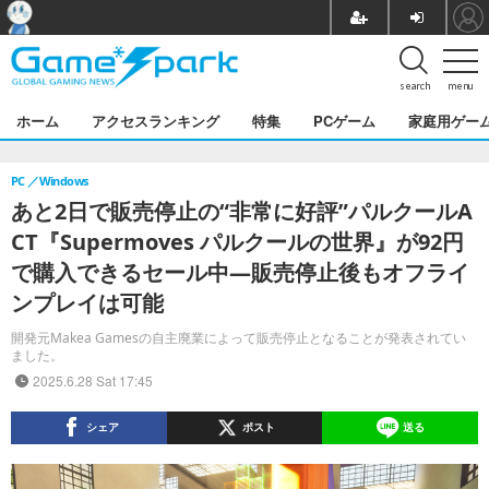
search
menu
ホーム
アクセスランキング
特集
PCゲーム
家庭用ゲー
PC
Windows
あと2日で販売停止の“非常に好評”パルクールA
CT『Supermoves パルクールの世界』が92円
で購入できるセール中―販売停止後もオフライ
ンプレイは可能
開発元Makea Gamesの自主廃業によって販売停止となることが発表されてい
ました。
2025.6.28 Sat 17:45
シェア
ポスト
送る