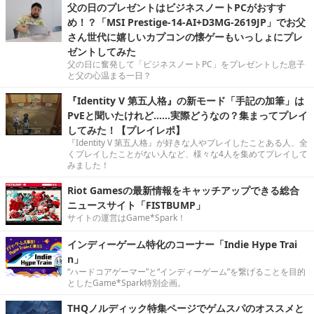
父の日のプレゼントはビジネスノートPCがおすす
め！？「MSI Prestige-14-AI+D3MG-2619JP」でお父
さん世代に嬉しいカプコンの懐ゲーもいっしょにプレ
ゼントしてみた
父の日に奮発して「ビジネスノートPC」をプレゼントした息子
と父の心温まる一日？
『Identity V 第五人格』の新モード「手記の加筆」は
PvEと聞いたけれど……実際どうなの？集まってプレイ
してみた！【プレイレポ】
『Identity V 第五人格』が好きな人やプレイしたことある人、全
くプレイしたことがない人など、様々な4人を集めてプレイして
みました！
Riot Gamesの最新情報をキャッチアップできる総合
ニュースサイト「FISTBUMP」
サイトの運営はGame*Spark！
インディーゲーム特化のコーナー「Indie Hype Trai
n」
“ハードコアゲーマー”と“インディーゲーム”を繋げることを目的
としたGame*Spark特別企画。
THQノルディック特集ページでゲムスパのオススメと