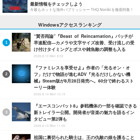
最新情報をチェックしよう
今最もホットな海外パブリッシャー THQ Nordicを徹底特集！
Windowsアクセスランキング
“賛否両論”『Beast of Reincarnation』パッチが
早速配信―カメラや文字サイズ改善、受け流しの受
け付けタイミングとボスや雑魚敵の調整も入る
2026.8.10 Mon 8:52
『ファミレスを享受せよ』作者の「光るオン・オ
フ」だけで物語が進むADV『光るだけしかない機
械』Steam版が8月28日発売へ。60分で終わるスト
ーリー体験
2026.8.10 Mon 10:15
『エースコンバット8』参戦機体の一部を確認できる
新トレイラー公開。開発者が音楽の魅力を語るイン
タビュー第2弾も
2026.8.10 Mon 11:00
祖国に裏切られた騎士は、王の仇敵の娘を護ること