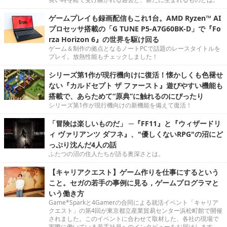
ゲームプレイも録画配信もこれ1台。AMD Ryzen™ AI
プロセッサ搭載の「G TUNE P5-A7G60BK-D」で『Fo
rza Horizon 6』の世界を駆け回る
ゲーム＆制作の拠点となるノートPCで話題のレースタイトルを
プレイ。放熱性能もチェックしました！
シリーズ第1作が現行機向けに復活！懐かしくも色褪せ
ない『カルドセプト ザ ファースト』遊びやすい機能も
搭載で、あらためて“原典”に触れるのにぴったり
シリーズ第1作が現行機向けの新機能を備えて復活！
「冒険は楽しいものだ」 ─『FF11』と『ウィザードリ
ィ ヴァリアンツ ダフネ』、"優しくないRPG"の沼にど
っぷり沈んだ4人の話
ふたつの沼の住人たちが語る奥深さとは。
【キャリアクエスト】ゲーム作りを仕事にするという
こと。セガの若手の事例に見る，ゲームプログラマと
いう働き方
Game*Sparkと4Gamerの合同による就活イベント「キャリア
クエスト」の第4回が東京都立産業貿易センター浜松町館で開催
されました。このイベントに合わせて取材した、各社の現場で
実際に働いている若手社員へのインタビューをお届けします。