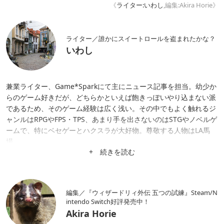
《
ライター:いわし
,編集:Akira Horie》
ライター／誰かにスイートロールを盗まれたかな？
いわし
兼業ライター、Game*Sparkにて主にニュース記事を担当。幼少か
らのゲーム好きだが、どちらかといえば飽きっぽいやり込まない派
であるため、そのゲーム経験は広く浅い。その中でもよく触れるジ
ャンルはRPGやFPS・TPS、あまり手を出さないのはSTGやノベルゲ
ームで、特にベセゲーとハクスラが大好物。尊敬する人物はLA馬
場。
+ 続きを読む
編集／『ウィザードリィ外伝 五つの試練』Steam/N
intendo Switch好評発売中！
Akira Horie