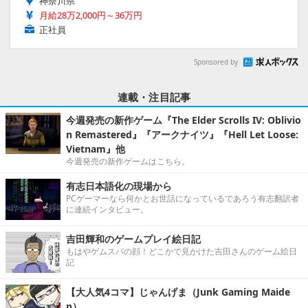
神奈川県
月給28万2,000円～36万円
正社員
Sponsored by
連載・注目記事
今週発売の新作ゲーム『The Elder Scrolls IV: Oblivio
n Remastered』『アークナイツ』『Hell Let Loose:
Vietnam』他
今週発売の新作ゲームはこちら。
有志日本語化の現場から
PCゲーマーなら何かとお世話になっているであろう有志翻訳者
に連続インタビュー。
吉田輝和のゲームプレイ絵日記
もはやゲムスパの顔！どこかで見かけた吉田さんのゲーム絵日
記
【大人気4コマ】じゃんげま（Junk Gaming Maide
n）