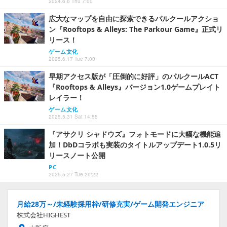
2024.6.6 Thu 7:00
広大なマップを自由に探索できるパルクールアクショ
ン『Rooftops & Alleys: The Parkour Game』正式リ
リース！
ゲーム文化
2025.6.17 Tue 7:00
早期アクセス版が「圧倒的に好評」のパルクールACT
『Rooftops & Alleys』バージョン1.0ゲームプレイト
レイラー！
ゲーム文化
2025.5.31 Sat 14:55
『アサクリ シャドウズ』フォトモードに大幅な機能追
加！DbDコラボも実装のタイトルアップデート1.0.5リ
リースノート公開
PC
2025.5.27 Tue 20:22
月給28万～/未経験採用枠/研修充実/ゲーム開発エンジニア
株式会社HIGHEST