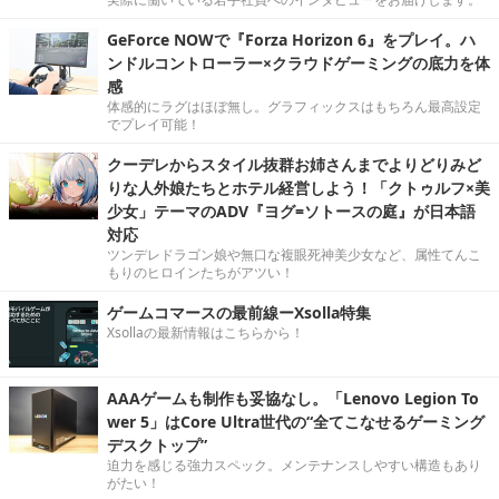
GeForce NOWで『Forza Horizon 6』をプレイ。ハ
ンドルコントローラー×クラウドゲーミングの底力を体
感
体感的にラグはほぼ無し。グラフィックスはもちろん最高設定
でプレイ可能！
クーデレからスタイル抜群お姉さんまでよりどりみど
りな人外娘たちとホテル経営しよう！「クトゥルフ×美
少女」テーマのADV『ヨグ=ソトースの庭』が日本語
対応
ツンデレドラゴン娘や無口な複眼死神美少女など、属性てんこ
もりのヒロインたちがアツい！
ゲームコマースの最前線ーXsolla特集
Xsollaの最新情報はこちらから！
AAAゲームも制作も妥協なし。「Lenovo Legion To
wer 5」はCore Ultra世代の“全てこなせるゲーミング
デスクトップ”
迫力を感じる強力スペック。メンテナンスしやすい構造もあり
がたい！