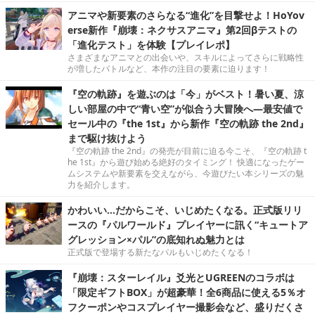
アニマや新要素のさらなる“進化”を目撃せよ！HoYov
erse新作『崩壊：ネクサスアニマ』第2回βテストの
「進化テスト」を体験【プレイレポ】
さまざまなアニマとの出会いや、スキルによってさらに戦略性
が増したバトルなど、本作の注目の要素に迫ります！
『空の軌跡』を遊ぶのは「今」がベスト！暑い夏、涼
しい部屋の中で“青い空”が似合う大冒険へ―最安値で
セール中の『the 1st』から新作『空の軌跡 the 2nd』
まで駆け抜けよう
『空の軌跡 the 2nd』の発売が目前に迫る今こそ、『空の軌跡 t
he 1st』から遊び始める絶好のタイミング！ 快適になったゲー
ムシステムや新要素を交えながら、今遊びたい本シリーズの魅
力を紹介します。
かわいい…だからこそ、いじめたくなる。正式版リリ
ースの『パルワールド』プレイヤーに訊く“キュートア
グレッション×パル”の底知れぬ魅力とは
正式版で登場する新たなパルもいじめたくなる！
『崩壊：スターレイル』爻光とUGREENのコラボは
「限定ギフトBOX」が超豪華！全6商品に使える5％オ
フクーポンやコスプレイヤー撮影会など、盛りだくさ