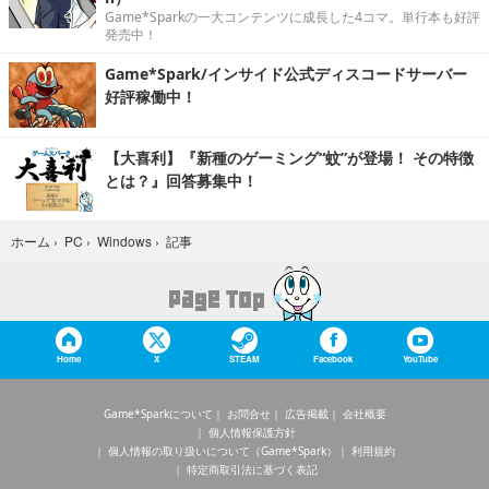
Game*Sparkの一大コンテンツに成長した4コマ。単行本も好評
発売中！
Game*Spark/インサイド公式ディスコードサーバー
好評稼働中！
【大喜利】『新種のゲーミング“蚊”が登場！ その特徴
とは？』回答募集中！
記事
ホーム
›
PC
›
Windows
›
Home
X
STEAM
Facebook
YouTube
Game*Sparkについて
お問合せ
広告掲載
会社概要
個人情報保護方針
個人情報の取り扱いについて（Game*Spark）
利用規約
特定商取引法に基づく表記