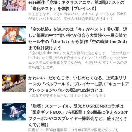
erse新作『崩壊：ネクサスアニマ』第2回βテストの
「進化テスト」を体験【プレイレポ】
さまざまなアニマとの出会いや、スキルによってさらに戦略性
が増したバトルなど、本作の注目の要素に迫ります！
『空の軌跡』を遊ぶのは「今」がベスト！暑い夏、涼
しい部屋の中で“青い空”が似合う大冒険へ―最安値で
セール中の『the 1st』から新作『空の軌跡 the 2nd』
まで駆け抜けよう
『空の軌跡 the 2nd』の発売が目前に迫る今こそ、『空の軌跡 t
he 1st』から遊び始める絶好のタイミング！ 快適になったゲー
ムシステムや新要素を交えながら、今遊びたい本シリーズの魅
力を紹介します。
かわいい…だからこそ、いじめたくなる。正式版リリ
ースの『パルワールド』プレイヤーに訊く“キュートア
グレッション×パル”の底知れぬ魅力とは
正式版で登場する新たなパルもいじめたくなる！
『崩壊：スターレイル』爻光とUGREENのコラボは
「限定ギフトBOX」が超豪華！全6商品に使える5％オ
フクーポンやコスプレイヤー撮影会など、盛りだくさ
んでお届け
限定ギフトBOXは超豪華！コラボ4商品や限定でグッズも