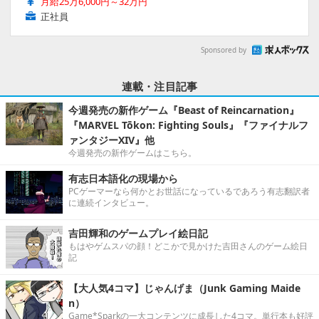
月給25万6,000円～32万円
正社員
Sponsored by
連載・注目記事
今週発売の新作ゲーム『Beast of Reincarnation』
『MARVEL Tōkon: Fighting Souls』『ファイナルフ
ァンタジーXIV』他
今週発売の新作ゲームはこちら。
有志日本語化の現場から
PCゲーマーなら何かとお世話になっているであろう有志翻訳者
に連続インタビュー。
吉田輝和のゲームプレイ絵日記
もはやゲムスパの顔！どこかで見かけた吉田さんのゲーム絵日
記
【大人気4コマ】じゃんげま（Junk Gaming Maide
n）
Game*Sparkの一大コンテンツに成長した4コマ。単行本も好評