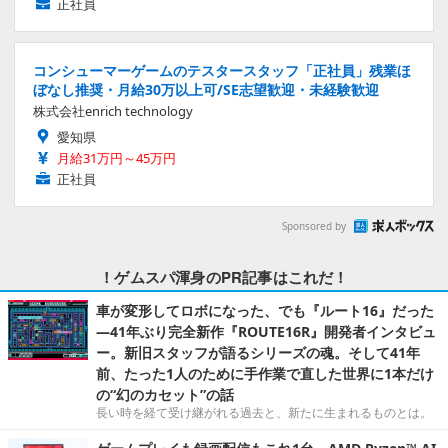
正社員
コンシューマーゲームのテスタースタッフ「正社員」残業ほ
ぼなし推奨・月給30万以上可/SE志望歓迎・未経験歓迎
株式会社enrich technology
愛知県
月給31万円～45万円
正社員
Sponsored by
！ゲムスパ渾身のPR記事はこれだ！
車が変形してロボになった、でも『ルート16』だった
―41年ぶり完全新作『ROUTE16R』開発者インタビュ
ー。新旧スタッフが語るシリーズの魂。そして41年
前、たった1人のために手作業で直した世界に1本だけ
の“幻のカセット”の話
長い時を経て受け継がれる過去と、新たに生まれるものとは。