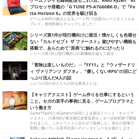
ゲームプレイも録画配信もこれ1台。AMD Ryzen™ AI
プロセッサ搭載の「G TUNE P5-A7G60BK-D」で『Fo
rza Horizon 6』の世界を駆け回る
ゲーム＆制作の拠点となるノートPCで話題のレースタイトルを
プレイ。放熱性能もチェックしました！
シリーズ第1作が現行機向けに復活！懐かしくも色褪せ
ない『カルドセプト ザ ファースト』遊びやすい機能も
搭載で、あらためて“原典”に触れるのにぴったり
シリーズ第1作が現行機向けの新機能を備えて復活！
「冒険は楽しいものだ」 ─『FF11』と『ウィザードリ
ィ ヴァリアンツ ダフネ』、"優しくないRPG"の沼にど
っぷり沈んだ4人の話
ふたつの沼の住人たちが語る奥深さとは。
【キャリアクエスト】ゲーム作りを仕事にするという
こと。セガの若手の事例に見る，ゲームプログラマと
いう働き方
Game*Sparkと4Gamerの合同による就活イベント「キャリア
クエスト」の第4回が東京都立産業貿易センター浜松町館で開催
されました。このイベントに合わせて取材した、各社の現場で
実際に働いている若手社員へのインタビューをお届けします。