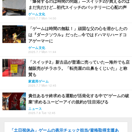
「爆発するのは時間の問題」―スイッチ2が買えるのは
まだ先だけど…初代スイッチのバッテリーに心配の声
ゲーム文化
2025.7.7 Mon 14:00
「ゲームは時間の無駄！」頑固な父の心を溶かしたの
は『ダークソウル』だった…今ではドハマりハードコ
アゲーマーに
ゲーム文化
2025.7.7 Mon 11:44
「スイッチ2」新古品が普通に売っていた―海外でも店
舗販売がチラホラ。「転売屋の出鼻をくじいた」と称
賛も
家庭用ゲーム
2025.7.7 Mon 12:45
責任あるサ終求める運動が活発化する中で“ゲームの破
棄”求めるユービーアイの規約が注目浴びる
ニュース
2025.7.8 Tue 12:45
「土日祝休み」ゲームの表示チェック担当/資格取得支援あ