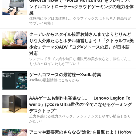
GeForce NOWで『Forza Horizon 6』をプレイ。ハ
ンドルコントローラー×クラウドゲーミングの底力を体
感
体感的にラグはほぼ無し。グラフィックスはもちろん最高設定
でプレイ可能！
クーデレからスタイル抜群お姉さんまでよりどりみど
りな人外娘たちとホテル経営しよう！「クトゥルフ×美
少女」テーマのADV『ヨグ=ソトースの庭』が日本語
対応
ツンデレドラゴン娘や無口な複眼死神美少女など、属性てんこ
もりのヒロインたちがアツい！
ゲームコマースの最前線ーXsolla特集
Xsollaの最新情報はこちらから！
AAAゲームも制作も妥協なし。「Lenovo Legion To
wer 5」はCore Ultra世代の“全てこなせるゲーミング
デスクトップ”
迫力を感じる強力スペック。メンテナンスしやすい構造もあり
がたい！
アニマや新要素のさらなる“進化”を目撃せよ！HoYov