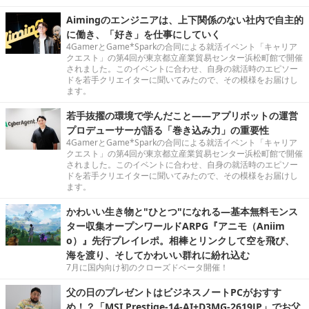
Aimingのエンジニアは、上下関係のない社内で自主的
に働き、「好き」を仕事にしていく
4GamerとGame*Sparkの合同による就活イベント「キャリア
クエスト」の第4回が東京都立産業貿易センター浜松町館で開催
されました。このイベントに合わせ、自身の就活時のエピソー
ドを若手クリエイターに聞いてみたので、その模様をお届けし
ます。
若手抜擢の環境で学んだこと――アプリボットの運営
プロデューサーが語る「巻き込み力」の重要性
4GamerとGame*Sparkの合同による就活イベント「キャリア
クエスト」の第4回が東京都立産業貿易センター浜松町館で開催
されました。このイベントに合わせ、自身の就活時のエピソー
ドを若手クリエイターに聞いてみたので、その模様をお届けし
ます。
かわいい生き物と"ひとつ"になれる―基本無料モンス
ター収集オープンワールドARPG『アニモ（Aniim
o）』先行プレイレポ。相棒とリンクして空を飛び、
海を渡り、そしてかわいい群れに紛れ込む
7月に国内向け初のクローズドベータ開催！
父の日のプレゼントはビジネスノートPCがおすす
め！？「MSI Prestige-14-AI+D3MG-2619JP」でお父