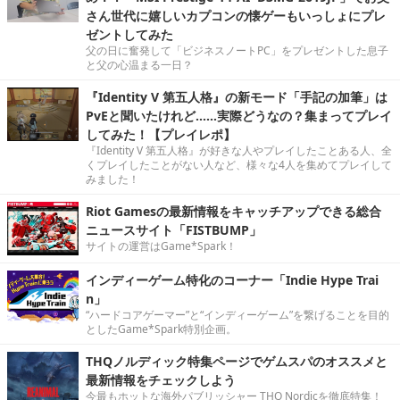
さん世代に嬉しいカプコンの懐ゲーもいっしょにプレ
ゼントしてみた
父の日に奮発して「ビジネスノートPC」をプレゼントした息子
と父の心温まる一日？
『Identity V 第五人格』の新モード「手記の加筆」は
PvEと聞いたけれど……実際どうなの？集まってプレイ
してみた！【プレイレポ】
『Identity V 第五人格』が好きな人やプレイしたことある人、全
くプレイしたことがない人など、様々な4人を集めてプレイして
みました！
Riot Gamesの最新情報をキャッチアップできる総合
ニュースサイト「FISTBUMP」
サイトの運営はGame*Spark！
インディーゲーム特化のコーナー「Indie Hype Trai
n」
“ハードコアゲーマー”と“インディーゲーム”を繋げることを目的
としたGame*Spark特別企画。
THQノルディック特集ページでゲムスパのオススメと
最新情報をチェックしよう
今最もホットな海外パブリッシャー THQ Nordicを徹底特集！