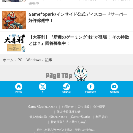
発売中！
Game*Spark/インサイド公式ディスコードサーバー
好評稼働中！
【大喜利】『新種のゲーミング“蚊”が登場！ その特徴
とは？』回答募集中！
記事
ホーム
›
PC
›
Windows
›
Home
X
STEAM
Facebook
YouTube
Game*Sparkについて
お問合せ
広告掲載
会社概要
個人情報保護方針
個人情報の取り扱いについて（Game*Spark）
利用規約
特定商取引法に基づく表記
紹介した商品/サービスを購入、契約した場合に、