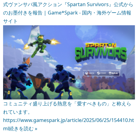
式ヴァンサバ風アクション『Spartan Survivors』公式から
のお墨付きを報告 | Game*Spark - 国内・海外ゲーム情報
サイト
コミュニティ盛り上げる熱意を「愛すべきもの」と称えら
れています。
https://www.gamespark.jp/article/2025/06/25/154410.ht
ml
続きを読む »