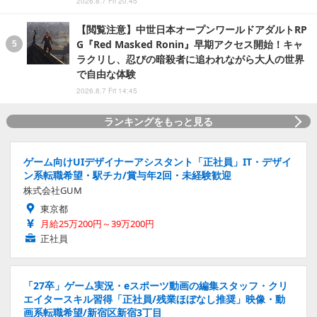
2026.8.7 Fri 20:45
【閲覧注意】中世日本オープンワールドアダルトRP
G『Red Masked Ronin』早期アクセス開始！キャ
ラクリし、忍びの暗殺者に追われながら大人の世界
で自由な体験
2026.8.7 Fri 14:45
ランキングをもっと見る
ゲーム向けUIデザイナーアシスタント「正社員」IT・デザイ
ン系転職希望・駅チカ/賞与年2回・未経験歓迎
株式会社GUM
東京都
月給25万200円～39万200円
正社員
「27卒」ゲーム実況・eスポーツ動画の編集スタッフ・クリ
エイタースキル習得「正社員/残業ほぼなし推奨」映像・動
画系転職希望/新宿区新宿3丁目