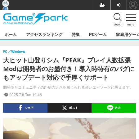
search
menu
ホーム
アクセスランキング
特集
PCゲーム
家庭用ゲー
PC
Windows
大ヒット山登りシム『PEAK』プレイ人数拡張
Modは開発者のお墨付き！導入時特有のバグに
もアップデート対応で手厚くサポート
開発側とコミュニティの距離の近さを感じられる良いエピソードに思えます。
2025.7.8 Tue 19:46
シェア
ポスト
送る