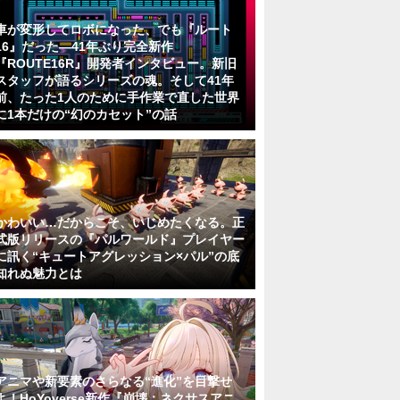
車が変形してロボになった、でも『ルート
16』だった―41年ぶり完全新作
『ROUTE16R』開発者インタビュー。新旧
スタッフが語るシリーズの魂。そして41年
前、たった1人のために手作業で直した世界
に1本だけの“幻のカセット”の話
かわいい…だからこそ、いじめたくなる。正
式版リリースの『パルワールド』プレイヤー
に訊く“キュートアグレッション×パル”の底
知れぬ魅力とは
アニマや新要素のさらなる“進化”を目撃せ
よ！HoYoverse新作『崩壊：ネクサスアニ