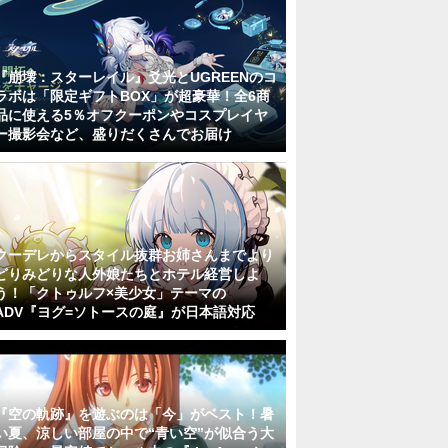
『崩壊：スターレイル』爻光とUGREENのコ
ラボは「限定ギフトBOX」が超豪華！全6商
品に使える5％オフクーポンやコスプレイヤ
ー撮影会など、盛りだくさんでお届け
クーデレからスタイル抜群お姉さんまでより
どりみどりな人外娘たちとホテル経営しよ
う！「クトゥルフ×美少女」テーマの
ADV『ヨグ=ソトースの庭』が日本語対応
『空の軌跡』を遊ぶのは「今」がベスト！暑
い夏、涼しい部屋の中で“青い空”が似合う大