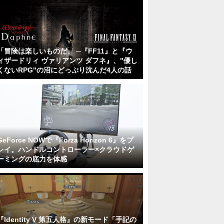
「冒険は楽しいものだ」 ─『FF11』と『ウ
ィザードリィ ヴァリアンツ ダフネ』、"優し
くないRPG"の沼にどっぷり沈んだ4人の話
GeForce NOWで『Forza Horizon 6』をプ
レイ。ハンドルコントローラー×クラウドゲ
ーミングの底力を体感
『Identity V 第五人格』の新モード「手記の