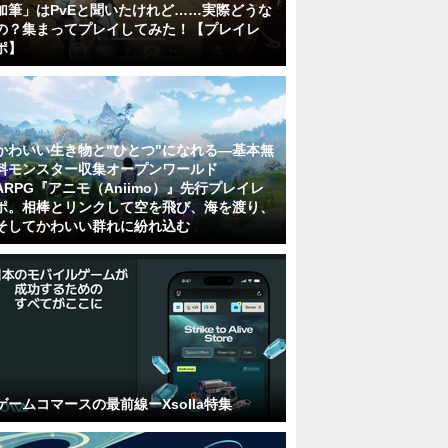
加筆」はPvEと聞いたけれど……実際どうな
の？集まってプレイしてみた！【プレイレ
ポ】
かわいい生き物と"ひとつ"になれる―基本無
料モンスター収集オープンワールド
ARPG『アニモ（Aniimo）』先行プレイレ
ポ。相棒とリンクして空を飛び、海を渡り、
そしてかわいい群れに紛れ込む
ゲームコマースの最前線ーXsolla特集