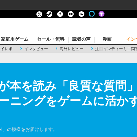
家庭用ゲーム
セール・無料
読者の声
漫画
イン
レイレポ
インタビュー
海外レビュー
注目インディーミニ問
間が本を読み「良質な質問
ニングをゲームに活かすRe
I」の模様をお届けします。