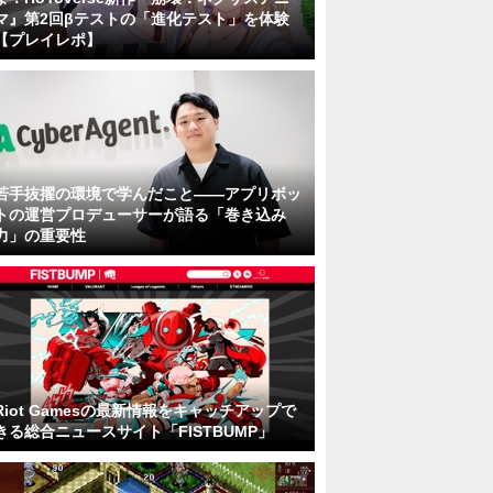
マ』第2回βテストの「進化テスト」を体験
【プレイレポ】
若手抜擢の環境で学んだこと――アプリボッ
トの運営プロデューサーが語る「巻き込み
力」の重要性
Riot Gamesの最新情報をキャッチアップで
きる総合ニュースサイト「FISTBUMP」