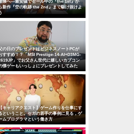
冒険へ―最安値でセール中の『the 1st』か
ら新作『空の軌跡 the 2nd』まで駆け抜けよ
う
父の日のプレゼントはビジネスノートPCが
おすすめ！？「MSI Prestige-14-AI+D3MG-
2619JP」でお父さん世代に嬉しいカプコン
の懐ゲーもいっしょにプレゼントしてみた
【キャリアクエスト】ゲーム作りを仕事にす
るということ。セガの若手の事例に見る，ゲ
ームプログラマという働き方