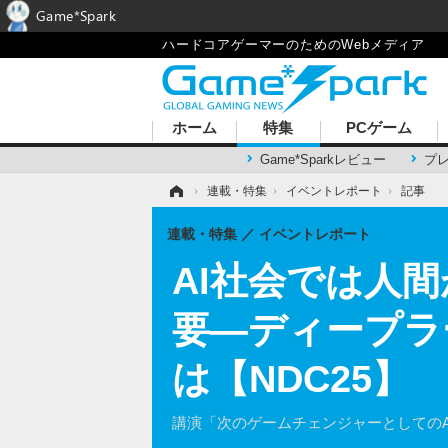
Game*Spark
ハードコアゲーマーのためのWebメディア
ホーム
特集
PCゲーム
Game*Sparkレビュー
プ
ホーム
›
連載・特集
›
イベントレポート
›
記事
連載・特集
イベントレポート
AI社会では人
要―ディープラー
は【NDC25】
講演「次のゲームチェンジャーとしてのA