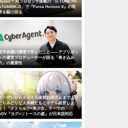
Ryzen™ AIプロセッサ搭載の「G TUNE P5-
A7G60BK-D」で『Forza Horizon 6』の世
界を駆け回る
若手抜擢の環境で学んだこと――アプリボッ
トの運営プロデューサーが語る「巻き込み
力」の重要性
クーデレからスタイル抜群お姉さんまでより
どりみどりな人外娘たちとホテル経営しよ
う！「クトゥルフ×美少女」テーマの
ADV『ヨグ=ソトースの庭』が日本語対応