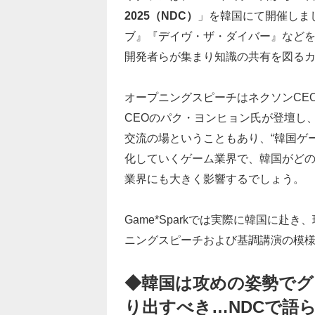
2025（NDC）
」を韓国にて開催しま
ブ』『デイヴ・ザ・ダイバー』など
開発者らが集まり知識の共有を図る
オープニングスピーチはネクソンCEO
CEOのパク・ヨンヒョン氏が登壇し
交流の場ということもあり、“韓国ゲ
化していくゲーム業界で、韓国がど
業界にも大きく影響するでしょう。
Game*Sparkでは実際に韓国に
ニングスピーチおよび基調講演の模
◆韓国は攻めの姿勢でグ
り出すべき…NDCで語