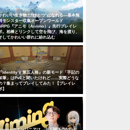
かわいい生き物と"ひとつ"になれる―基本無
料モンスター収集オープンワールド
ARPG『アニモ（Aniimo）』先行プレイレ
ポ。相棒とリンクして空を飛び、海を渡り、
そしてかわいい群れに紛れ込む
『Identity V 第五人格』の新モード「手記の
加筆」はPvEと聞いたけれど……実際どうな
の？集まってプレイしてみた！【プレイレ
ポ】
Aimingのエンジニアは、上下関係のない社