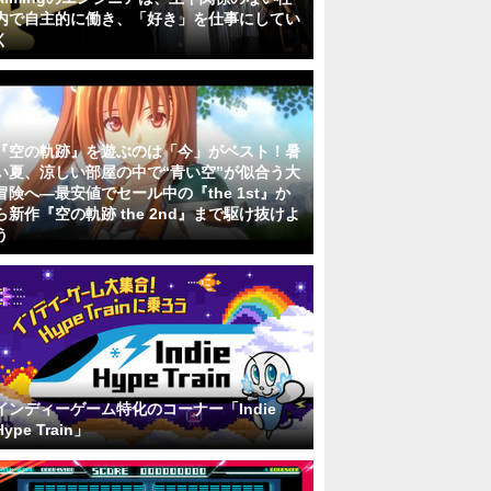
内で自主的に働き、「好き」を仕事にしてい
く
『空の軌跡』を遊ぶのは「今」がベスト！暑
い夏、涼しい部屋の中で“青い空”が似合う大
冒険へ―最安値でセール中の『the 1st』か
ら新作『空の軌跡 the 2nd』まで駆け抜けよ
う
インディーゲーム特化のコーナー「Indie
Hype Train」