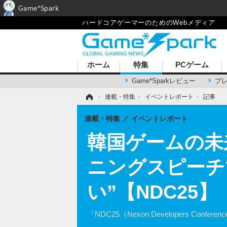
Game*Spark
ハードコアゲーマーのためのWebメディア
ホーム
特集
PCゲーム
Game*Sparkレビュー
プ
ホーム
›
連載・特集
›
イベントレポート
›
記事
連載・特集
イベントレポート
韓国ゲームの未
ニングスピーチ
い”【NDC25】
「NDC25（Nexon Developers C