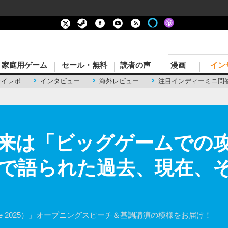
家庭用ゲーム
セール・無料
読者の声
漫画
イン
レイレポ
インタビュー
海外レビュー
注目インディーミニ問
来は「ビッグゲームでの
で語られた過去、現在、そ
onference 2025）」オープニングスピーチ＆基調講演の模様をお届け！