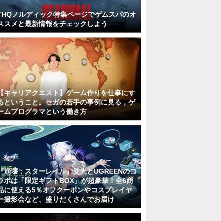
THQノルディック特集ページでゲムスパのオ
ススメと最新情報をチェックしよう
【キャリアクエスト】ゲーム作りを仕事にす
るということ。セガの若手の事例に見る，ゲ
ームプログラマという働き方
『崩壊：スターレイル』爻光とUGREENのコ
ラボは「限定ギフトBOX」が超豪華！全6商
品に使える5％オフクーポンやコスプレイヤ
ー撮影会など、盛りだくさんでお届け