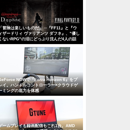
「冒険は楽しいものだ」 ─『FF11』と『ウ
ィザードリィ ヴァリアンツ ダフネ』、"優し
くないRPG"の沼にどっぷり沈んだ4人の話
GeForce NOWで『Forza Horizon 6』をプ
レイ。ハンドルコントローラー×クラウドゲ
ーミングの底力を体感
ゲームプレイも録画配信もこれ1台。AMD