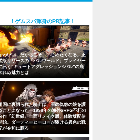
！ゲムスパ渾身のPR記事！
かわいい…だからこそ、いじめたくなる。正
式版リリースの『パルワールド』プレイヤー
に訊く“キュートアグレッション×パル”の底
知れぬ魅力とは
祖国に裏切られた騎士は、王の仇敵の娘を護
ることになった―1998年の海外SRPG不朽の
名作『幻世録』全面リメイク版、体験版配信
開始。ダーティーヒーローが駆ける異色の戦
記が令和に蘇る