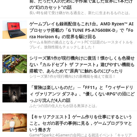
前、たった1人のために手作業で直した世界に1本だけ
の“幻のカセット”の話
長い時を経て受け継がれる過去と、新たに生まれるものとは。
ゲームプレイも録画配信もこれ1台。AMD Ryzen™ AI
プロセッサ搭載の「G TUNE P5-A7G60BK-D」で『Fo
rza Horizon 6』の世界を駆け回る
ゲーム＆制作の拠点となるノートPCで話題のレースタイトルを
プレイ。放熱性能もチェックしました！
シリーズ第1作が現行機向けに復活！懐かしくも色褪せ
ない『カルドセプト ザ ファースト』遊びやすい機能も
搭載で、あらためて“原典”に触れるのにぴったり
シリーズ第1作が現行機向けの新機能を備えて復活！
「冒険は楽しいものだ」 ─『FF11』と『ウィザードリ
ィ ヴァリアンツ ダフネ』、"優しくないRPG"の沼にど
っぷり沈んだ4人の話
ふたつの沼の住人たちが語る奥深さとは。
【キャリアクエスト】ゲーム作りを仕事にするという
こと。セガの若手の事例に見る，ゲームプログラマと
いう働き方
Game*Sparkと4Gamerの合同による就活イベント「キャリア