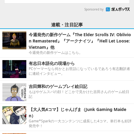
Sponsored by
連載・注目記事
今週発売の新作ゲーム『The Elder Scrolls IV: Oblivio
n Remastered』『アークナイツ』『Hell Let Loose:
Vietnam』他
今週発売の新作ゲームはこちら。
有志日本語化の現場から
PCゲーマーなら何かとお世話になっているであろう有志翻訳者
に連続インタビュー。
吉田輝和のゲームプレイ絵日記
もはやゲムスパの顔！どこかで見かけた吉田さんのゲーム絵日
記
【大人気4コマ】じゃんげま（Junk Gaming Maide
n）
Game*Sparkの一大コンテンツに成長した4コマ。単行本も好評
発売中！