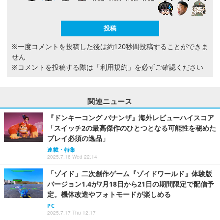
※一度コメントを投稿した後は約120秒間投稿することができま
せん
※コメントを投稿する際は
「利用規約」
を必ずご確認ください
関連ニュース
『ドンキーコング バナンザ』海外レビューハイスコア
「スイッチ2の最高傑作のひとつとなる可能性を秘めた
プレイ必須の逸品」
連載・特集
2025.7.16 Wed 22:14
「ゾイド」二次創作ゲーム『ゾイドワールド』体験版
バージョン1.4が7月18日から21日の期間限定で配信予
定。機体改造やフォトモードが楽しめる
PC
2025.7.17 Thu 12:17