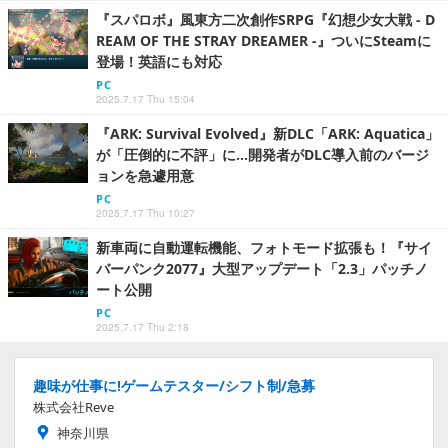
『スパロボ』風東方二次創作SRPG『幻想少女大戦 - D
REAM OF THE STRAY DREAMER -』ついにSteamに
登場！英語にも対応
PC
2025.7.17 Thu 15:04
『ARK: Survival Evolved』新DLC「ARK: Aquatica」
が「圧倒的に不評」に…開発者がDLC導入前のバージ
ョンを急遽用意
PC
2025.7.17 Thu 10:27
新車両に自動運転機能、フォトモード拡張も！『サイ
バーパンク2077』大型アップデート「2.3」パッチノ
ート公開
PC
2025.7.17 Thu 2:18
趣味が仕事に!ゲームテスター/シフト制/急募
株式会社Reve
神奈川県