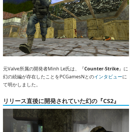
元Valve所属の開発者Minh Le氏は、『
Counter
-
Strike
』に
幻の続編が存在したことをPCGamesNとの
インタビュー
に
て明かしました。
リリース直後に開発されていた幻の『CS2』