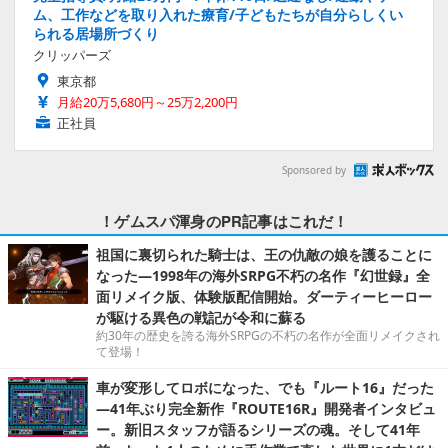
ム、工作などを取り入れた療育/子どもたちが自分らしくい
られる居場所づくり
クリッパーズ
東京都
月給20万5,680円～25万2,200円
正社員
Sponsored by
！ゲムスパ渾身のPR記事はこれだ！
祖国に裏切られた騎士は、王の仇敵の娘を護ることに
なった―1998年の海外SRPG不朽の名作『幻世録』全
面リメイク版、体験版配信開始。ダーティーヒーロー
が駆ける異色の戦記が令和に蘇る
約30年の歴史を誇る海外SRPGの不朽の名作が全面リメイクされ
て登場！
車が変形してロボになった、でも『ルート16』だった
―41年ぶり完全新作『ROUTE16R』開発者インタビュ
ー。新旧スタッフが語るシリーズの魂。そして41年