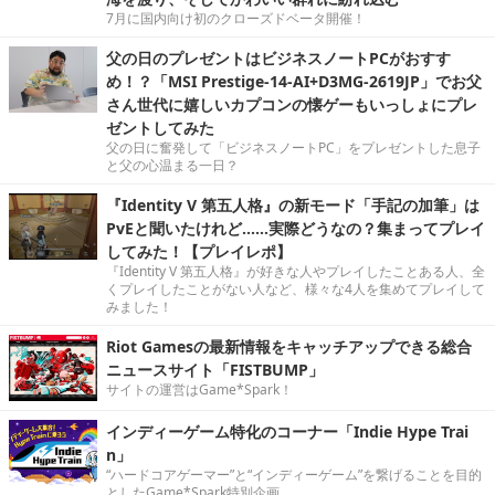
7月に国内向け初のクローズドベータ開催！
父の日のプレゼントはビジネスノートPCがおすす
め！？「MSI Prestige-14-AI+D3MG-2619JP」でお父
さん世代に嬉しいカプコンの懐ゲーもいっしょにプレ
ゼントしてみた
父の日に奮発して「ビジネスノートPC」をプレゼントした息子
と父の心温まる一日？
『Identity V 第五人格』の新モード「手記の加筆」は
PvEと聞いたけれど……実際どうなの？集まってプレイ
してみた！【プレイレポ】
『Identity V 第五人格』が好きな人やプレイしたことある人、全
くプレイしたことがない人など、様々な4人を集めてプレイして
みました！
Riot Gamesの最新情報をキャッチアップできる総合
ニュースサイト「FISTBUMP」
サイトの運営はGame*Spark！
インディーゲーム特化のコーナー「Indie Hype Trai
n」
“ハードコアゲーマー”と“インディーゲーム”を繋げることを目的
としたGame*Spark特別企画。