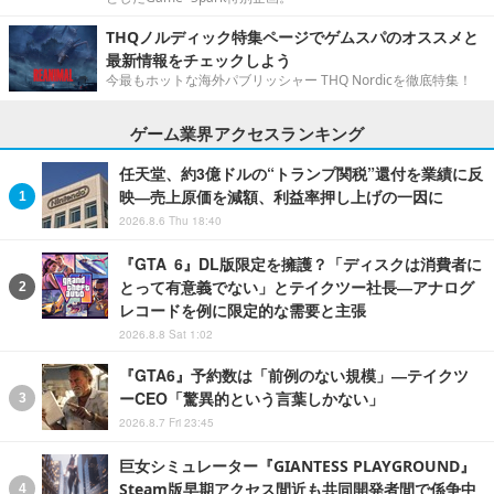
THQノルディック特集ページでゲムスパのオススメと
最新情報をチェックしよう
今最もホットな海外パブリッシャー THQ Nordicを徹底特集！
ゲーム業界アクセスランキング
任天堂、約3億ドルの“トランプ関税”還付を業績に反
映―売上原価を減額、利益率押し上げの一因に
2026.8.6 Thu 18:40
『GTA 6』DL版限定を擁護？「ディスクは消費者に
とって有意義でない」とテイクツー社長―アナログ
レコードを例に限定的な需要と主張
2026.8.8 Sat 1:02
『GTA6』予約数は「前例のない規模」―テイクツ
ーCEO「驚異的という言葉しかない」
2026.8.7 Fri 23:45
巨女シミュレーター『GIANTESS PLAYGROUND』
Steam版早期アクセス間近も共同開発者間で係争中