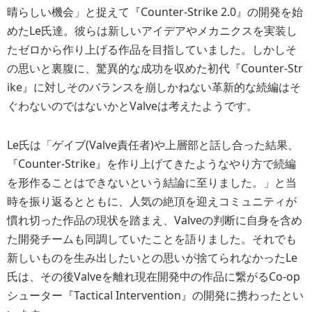
晴らしい機会」と捉えて『Counter-Strike 2.0』の開発を始
めたLe氏達。彼らは新しいアイデアやメカニクスを実装し
たゼロから作り上げる作品を目指していました。しかしそ
の思いと裏腹に、驚異的な成功を収めた初代『Counter-Str
ike』に対しそのバランスを崩しかねない革新的な続編はそ
ぐわないのではないかとValveは考えたようです。
Le氏は「ゲイブ(Valve責任者)や上層部と話し合った結果、
『Counter-Strike』を作り上げてきたようなやり方で続編
を形作ることはできないという結論に至りました。」と当
時を振り返るとともに、人気の絶頂を迎えコミュニティが
慣れ切った作品の現状を踏まえ、Valveの判断に自身を含め
た開発チームも同調していたことを語りました。それでも
新しいものを生み出したいとの思いが捨てられなかったLe
氏は、その後Valveを離れ現在開発中の作品に繋がるCo-op
シューター『Tactical Intervention』の開発に携わったとい