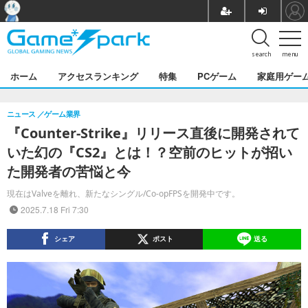
search
menu
ホーム
アクセスランキング
特集
PCゲーム
家庭用ゲー
ニュース
ゲーム業界
『Counter-Strike』リリース直後に開発されて
いた幻の『CS2』とは！？空前のヒットが招い
た開発者の苦悩と今
現在はValveを離れ、新たなシングル/Co-opFPSを開発中です。
2025.7.18 Fri 7:30
シェア
ポスト
送る