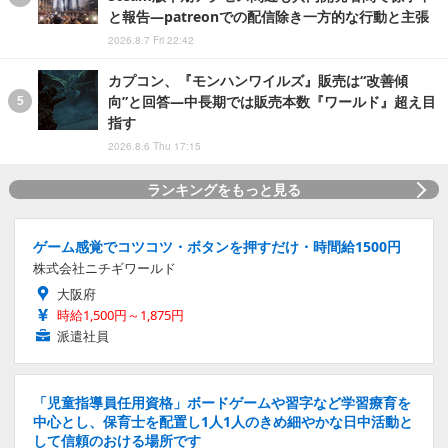
と報告―patreonでの配信除き一方的な行動と主張
2026.8.7 Fri 22:42
カプコン、『モンハンワイルズ』販売は“改善傾
向”と回答―中長期では販売本数『ワールド』超え目
指す
2026.8.6 Thu 17:15
ランキングをもっと見る
ゲーム感覚でコツコツ・ボタンを押すだけ・時間給1500円
株式会社ニチギワールド
大阪府
時給1,500円～1,875円
派遣社員
「児童指導員任用資格」ボードゲームや習字など学習療育を
中心とし、保育士を配置し1人1人のきめ細やかな日中活動と
して信頼のおける場所です