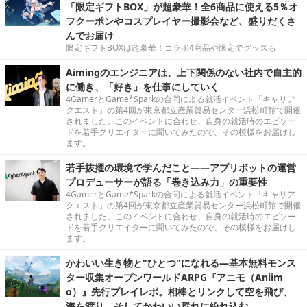
「限定ギフトBOX」が超豪華！全6商品に使える5％オ
フクーポンやコスプレイヤー撮影会など、盛りだくさ
んでお届け
限定ギフトBOXは超豪華！コラボ4商品や限定でグッズも
Aimingのエンジニアは、上下関係のない社内で自主的
に働き、「好き」を仕事にしていく
4GamerとGame*Sparkの合同による就活イベント「キャリア
クエスト」の第4回が東京都立産業貿易センター浜松町館で開催
されました。このイベントに合わせ、自身の就活時のエピソー
ドを若手クリエイターに聞いてみたので、その模様をお届けし
ます。
若手抜擢の環境で学んだこと――アプリボットの運営
プロデューサーが語る「巻き込み力」の重要性
4GamerとGame*Sparkの合同による就活イベント「キャリア
クエスト」の第4回が東京都立産業貿易センター浜松町館で開催
されました。このイベントに合わせ、自身の就活時のエピソー
ドを若手クリエイターに聞いてみたので、その模様をお届けし
ます。
かわいい生き物と"ひとつ"になれる―基本無料モンス
ター収集オープンワールドARPG『アニモ（Aniim
o）』先行プレイレポ。相棒とリンクして空を飛び、
海を渡り、そしてかわいい群れに紛れ込む