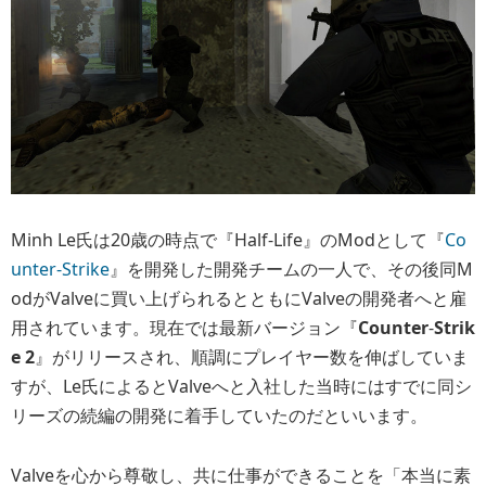
Minh Le氏は20歳の時点で『Half-Life』のModとして『
Co
unter-Strike
』を開発した開発チームの一人で、その後同M
odがValveに買い上げられるとともにValveの開発者へと雇
用されています。現在では最新バージョン『
Counter
-
Strik
e 2
』がリリースされ、順調にプレイヤー数を伸ばしていま
すが、Le氏によるとValveへと入社した当時にはすでに同シ
リーズの続編の開発に着手していたのだといいます。
Valveを心から尊敬し、共に仕事ができることを「本当に素