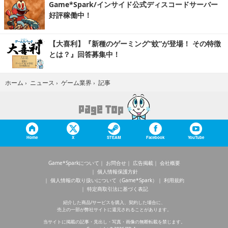
Game*Spark/インサイド公式ディスコードサーバー
好評稼働中！
【大喜利】『新種のゲーミング“蚊”が登場！ その特徴
とは？』回答募集中！
記事
ホーム
›
ニュース
›
ゲーム業界
›
Home
X
STEAM
Facebook
YouTube
Game*Sparkについて
お問合せ
広告掲載
会社概要
個人情報保護方針
個人情報の取り扱いについて（Game*Spark）
利用規約
特定商取引法に基づく表記
紹介した商品/サービスを購入、契約した場合に、
売上の一部が弊社サイトに還元されることがあります。
当サイトに掲載の記事・見出し・写真・画像の無断転載を禁じます。