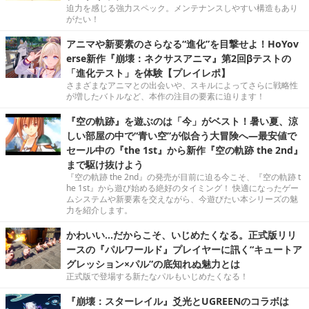
迫力を感じる強力スペック。メンテナンスしやすい構造もあり
がたい！
アニマや新要素のさらなる“進化”を目撃せよ！HoYov
erse新作『崩壊：ネクサスアニマ』第2回βテストの
「進化テスト」を体験【プレイレポ】
さまざまなアニマとの出会いや、スキルによってさらに戦略性
が増したバトルなど、本作の注目の要素に迫ります！
『空の軌跡』を遊ぶのは「今」がベスト！暑い夏、涼
しい部屋の中で“青い空”が似合う大冒険へ―最安値で
セール中の『the 1st』から新作『空の軌跡 the 2nd』
まで駆け抜けよう
『空の軌跡 the 2nd』の発売が目前に迫る今こそ、『空の軌跡 t
he 1st』から遊び始める絶好のタイミング！ 快適になったゲー
ムシステムや新要素を交えながら、今遊びたい本シリーズの魅
力を紹介します。
かわいい…だからこそ、いじめたくなる。正式版リリ
ースの『パルワールド』プレイヤーに訊く“キュートア
グレッション×パル”の底知れぬ魅力とは
正式版で登場する新たなパルもいじめたくなる！
『崩壊：スターレイル』爻光とUGREENのコラボは