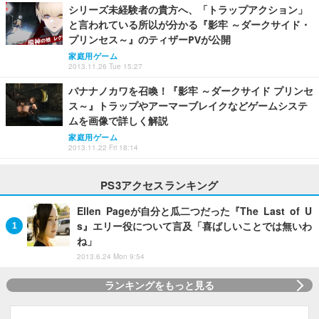
シリーズ未経験者の貴方へ、「トラップアクション」
と言われている所以が分かる『影牢 ～ダークサイド・
プリンセス～』のティザーPVが公開
家庭用ゲーム
2013.11.26 Tue 15:27
バナナノカワを召喚！『影牢 ～ダークサイド プリンセ
ス～』トラップやアーマーブレイクなどゲームシステ
ムを画像で詳しく解説
家庭用ゲーム
2013.11.22 Fri 18:14
PS3アクセスランキング
Ellen Pageが自分と瓜二つだった『The Last of U
s』エリー役について言及「喜ばしいことでは無いわ
ね」
2013.6.24 Mon 9:54
ランキングをもっと見る