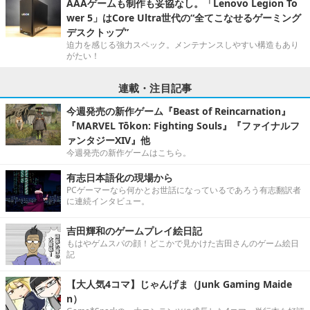
AAAゲームも制作も妥協なし。「Lenovo Legion To
wer 5」はCore Ultra世代の“全てこなせるゲーミング
デスクトップ”
迫力を感じる強力スペック。メンテナンスしやすい構造もあり
がたい！
連載・注目記事
今週発売の新作ゲーム『Beast of Reincarnation』
『MARVEL Tōkon: Fighting Souls』『ファイナルフ
ァンタジーXIV』他
今週発売の新作ゲームはこちら。
有志日本語化の現場から
PCゲーマーなら何かとお世話になっているであろう有志翻訳者
に連続インタビュー。
吉田輝和のゲームプレイ絵日記
もはやゲムスパの顔！どこかで見かけた吉田さんのゲーム絵日
記
【大人気4コマ】じゃんげま（Junk Gaming Maide
n）