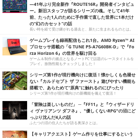
―41年ぶり完全新作『ROUTE16R』開発者インタビュ
ー。新旧スタッフが語るシリーズの魂。そして41年
前、たった1人のために手作業で直した世界に1本だけ
の“幻のカセット”の話
長い時を経て受け継がれる過去と、新たに生まれるものとは。
ゲームプレイも録画配信もこれ1台。AMD Ryzen™ AI
プロセッサ搭載の「G TUNE P5-A7G60BK-D」で『Fo
rza Horizon 6』の世界を駆け回る
ゲーム＆制作の拠点となるノートPCで話題のレースタイトルを
プレイ。放熱性能もチェックしました！
シリーズ第1作が現行機向けに復活！懐かしくも色褪せ
ない『カルドセプト ザ ファースト』遊びやすい機能も
搭載で、あらためて“原典”に触れるのにぴったり
シリーズ第1作が現行機向けの新機能を備えて復活！
「冒険は楽しいものだ」 ─『FF11』と『ウィザードリ
ィ ヴァリアンツ ダフネ』、"優しくないRPG"の沼にど
っぷり沈んだ4人の話
ふたつの沼の住人たちが語る奥深さとは。
【キャリアクエスト】ゲーム作りを仕事にするという