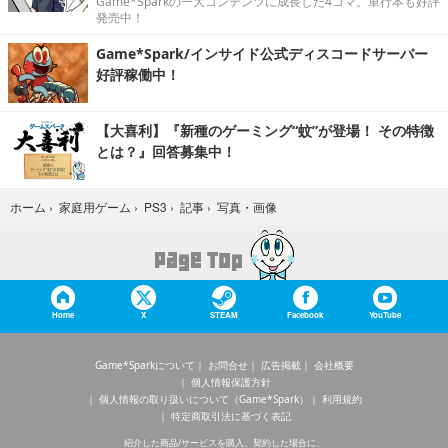
Game*Sparkの一大コンテンツに成長した4コマ。単行本も好評
発売中！
Game*Spark/インサイド公式ディスコードサーバー
好評稼働中！
【大喜利】『新種のゲーミング“蚊”が登場！ その特徴
とは？』回答募集中！
写真・画像
ホーム
›
家庭用ゲーム
›
PS3
›
記事
›
Home
X
STEAM
Facebook
YouTube
Game*Sparkについて
お問合せ
広告掲載
会社概要
個人情報保護方針
個人情報の取り扱いについて（Game*Spark）
利用規約
特定商取引法に基づく表記
紹介した商品/サービスを購入、契約した場合に、