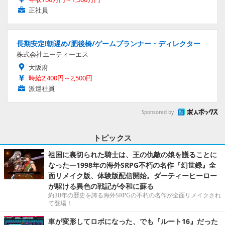
正社員
長期安定!朝遅め/肥後橋/ゲームプランナー・ディレクター
株式会社エーティーエス
大阪府
時給2,400円～2,500円
派遣社員
Sponsored by
トピックス
祖国に裏切られた騎士は、王の仇敵の娘を護ることに
なった―1998年の海外SRPG不朽の名作『幻世録』全
面リメイク版、体験版配信開始。ダーティーヒーロー
が駆ける異色の戦記が令和に蘇る
約30年の歴史を誇る海外SRPGの不朽の名作が全面リメイクされ
て登場！
車が変形してロボになった、でも『ルート16』だった