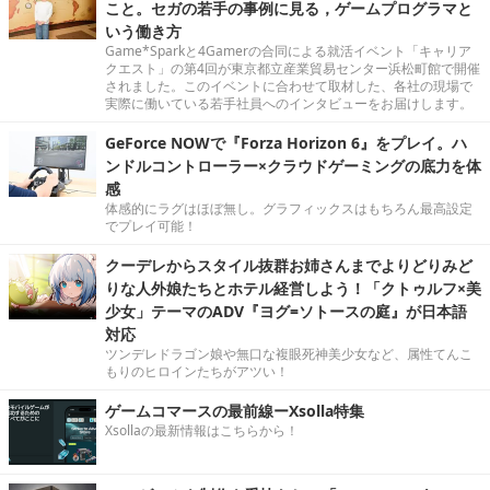
こと。セガの若手の事例に見る，ゲームプログラマと
いう働き方
Game*Sparkと4Gamerの合同による就活イベント「キャリア
クエスト」の第4回が東京都立産業貿易センター浜松町館で開催
されました。このイベントに合わせて取材した、各社の現場で
実際に働いている若手社員へのインタビューをお届けします。
GeForce NOWで『Forza Horizon 6』をプレイ。ハ
ンドルコントローラー×クラウドゲーミングの底力を体
感
体感的にラグはほぼ無し。グラフィックスはもちろん最高設定
でプレイ可能！
クーデレからスタイル抜群お姉さんまでよりどりみど
りな人外娘たちとホテル経営しよう！「クトゥルフ×美
少女」テーマのADV『ヨグ=ソトースの庭』が日本語
対応
ツンデレドラゴン娘や無口な複眼死神美少女など、属性てんこ
もりのヒロインたちがアツい！
ゲームコマースの最前線ーXsolla特集
Xsollaの最新情報はこちらから！