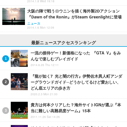
2014.1.8 Wed 19:18
大阪の陣で戦うロウニンを描く海外製2Dアクション
『Dawn of the Ronin』がSteam Greenlightに登場
ニュース
2014.1.6 Mon 12:09
最新ニュースアクセスランキング
一流の接待ゲー！新価格になった 『GTA V』をみ
んなで楽しむプレイガイド
2014.6.26 Thu 12:11
『龍が如く7 光と闇の行方』伊勢佐木異人町アンダ
ーグラウンドガイド─どうかしてるけど愛おしい、
どん底エリアの歩き方
2020.2.3 Mon 21:00
貴方は何本クリアした？海外サイトIGNが選ぶ『本
当に難しい高難易度ゲーム』15本
2011.11.26 Sat 14:26