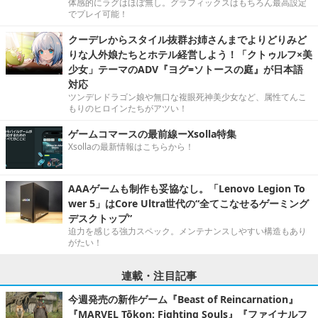
体感的にラグはほぼ無し。グラフィックスはもちろん最高設定
でプレイ可能！
クーデレからスタイル抜群お姉さんまでよりどりみど
りな人外娘たちとホテル経営しよう！「クトゥルフ×美
少女」テーマのADV『ヨグ=ソトースの庭』が日本語
対応
ツンデレドラゴン娘や無口な複眼死神美少女など、属性てんこ
もりのヒロインたちがアツい！
ゲームコマースの最前線ーXsolla特集
Xsollaの最新情報はこちらから！
AAAゲームも制作も妥協なし。「Lenovo Legion To
wer 5」はCore Ultra世代の“全てこなせるゲーミング
デスクトップ”
迫力を感じる強力スペック。メンテナンスしやすい構造もあり
がたい！
連載・注目記事
今週発売の新作ゲーム『Beast of Reincarnation』
『MARVEL Tōkon: Fighting Souls』『ファイナルフ