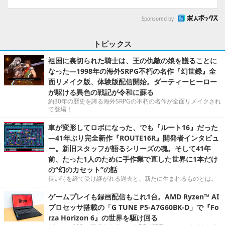
Sponsored by
トピックス
祖国に裏切られた騎士は、王の仇敵の娘を護ることに
なった―1998年の海外SRPG不朽の名作『幻世録』全
面リメイク版、体験版配信開始。ダーティーヒーロー
が駆ける異色の戦記が令和に蘇る
約30年の歴史を誇る海外SRPGの不朽の名作が全面リメイクされ
て登場！
車が変形してロボになった、でも『ルート16』だった
―41年ぶり完全新作『ROUTE16R』開発者インタビュ
ー。新旧スタッフが語るシリーズの魂。そして41年
前、たった1人のために手作業で直した世界に1本だけ
の“幻のカセット”の話
長い時を経て受け継がれる過去と、新たに生まれるものとは。
ゲームプレイも録画配信もこれ1台。AMD Ryzen™ AI
プロセッサ搭載の「G TUNE P5-A7G60BK-D」で『Fo
rza Horizon 6』の世界を駆け回る