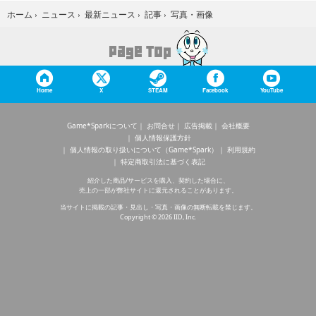
写真・画像
ホーム
›
ニュース
›
最新ニュース
›
記事
›
Home
X
STEAM
Facebook
YouTube
Game*Sparkについて
お問合せ
広告掲載
会社概要
個人情報保護方針
個人情報の取り扱いについて（Game*Spark）
利用規約
特定商取引法に基づく表記
紹介した商品/サービスを購入、契約した場合に、
売上の一部が弊社サイトに還元されることがあります。
当サイトに掲載の記事・見出し・写真・画像の無断転載を禁じます。
Copyright © 2026 IID, Inc.