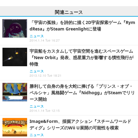
関連ニュース
「宇宙の孤独」を詩的に描く2D宇宙探索ゲーム『Rym
dResa』がSteam Greenlightに登場
ニュース
2014.1.14 Tue 16:27
宇宙船をカスタムして宇宙空間を進むスペースゲーム
『New Orbit』発表、惑星重力が影響する慣性飛行が
特徴
ニュース
2013.12.10 Tue 18:21
勝利して自身の身を大蛇に捧げる「プリンス・オブ・
ペルシャ」風格闘ゲーム『Nidhogg』がSteamでリリ
ース開始
ニュース
2014.1.14 Tue 12:15
Image&Form、採掘アクション『スチームワールド
ディグ』シリーズのWii U展開の可能性を模索
ニュース