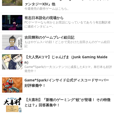
ァンタジーXIV』他
今週発売の新作ゲームはこちら。
有志日本語化の現場から
PCゲーマーなら何かとお世話になっているであろう有志翻訳者
に連続インタビュー。
吉田輝和のゲームプレイ絵日記
もはやゲムスパの顔！どこかで見かけた吉田さんのゲーム絵日
記
【大人気4コマ】じゃんげま（Junk Gaming Maide
n）
Game*Sparkの一大コンテンツに成長した4コマ。単行本も好評
発売中！
Game*Spark/インサイド公式ディスコードサーバー
好評稼働中！
【大喜利】『新種のゲーミング“蚊”が登場！ その特徴
とは？』回答募集中！