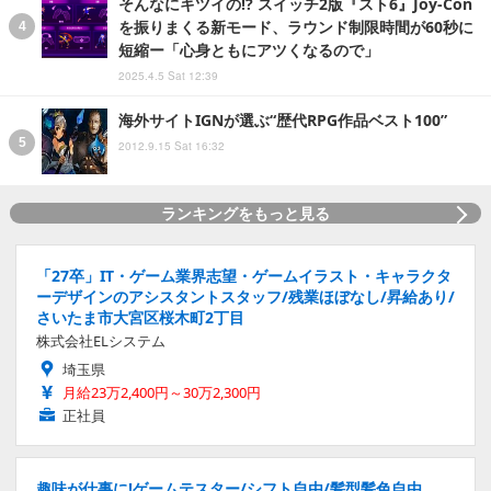
そんなにキツイの!? スイッチ2版『スト6』Joy-Con
を振りまくる新モード、ラウンド制限時間が60秒に
短縮ー「心身ともにアツくなるので」
2025.4.5 Sat 12:39
海外サイトIGNが選ぶ“歴代RPG作品ベスト100”
2012.9.15 Sat 16:32
ランキングをもっと見る
「27卒」IT・ゲーム業界志望・ゲームイラスト・キャラクタ
ーデザインのアシスタントスタッフ/残業ほぼなし/昇給あり/
さいたま市大宮区桜木町2丁目
株式会社ELシステム
埼玉県
月給23万2,400円～30万2,300円
正社員
趣味が仕事に!ゲームテスター/シフト自由/髪型髪色自由