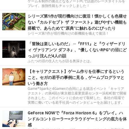
ゲーム＆制作の拠点となるノートPCで話題のレースタイトルを
プレイ。放熱性能もチェックしました！
シリーズ第1作が現行機向けに復活！懐かしくも色褪せ
ない『カルドセプト ザ ファースト』遊びやすい機能も
搭載で、あらためて“原典”に触れるのにぴったり
シリーズ第1作が現行機向けの新機能を備えて復活！
「冒険は楽しいものだ」 ─『FF11』と『ウィザードリ
ィ ヴァリアンツ ダフネ』、"優しくないRPG"の沼にど
っぷり沈んだ4人の話
ふたつの沼の住人たちが語る奥深さとは。
【キャリアクエスト】ゲーム作りを仕事にするという
こと。セガの若手の事例に見る，ゲームプログラマと
いう働き方
Game*Sparkと4Gamerの合同による就活イベント「キャリア
クエスト」の第4回が東京都立産業貿易センター浜松町館で開催
されました。このイベントに合わせて取材した、各社の現場で
実際に働いている若手社員へのインタビューをお届けします。
GeForce NOWで『Forza Horizon 6』をプレイ。ハ
ンドルコントローラー×クラウドゲーミングの底力を体
感