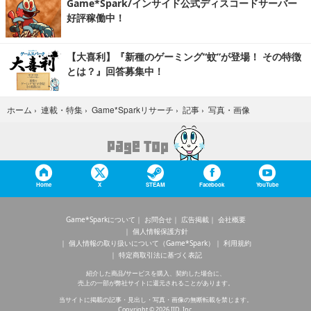
Game*Spark/インサイド公式ディスコードサーバー
好評稼働中！
【大喜利】『新種のゲーミング“蚊”が登場！ その特徴
とは？』回答募集中！
写真・画像
ホーム
›
連載・特集
›
Game*Sparkリサーチ
›
記事
›
Home
X
STEAM
Facebook
YouTube
Game*Sparkについて
お問合せ
広告掲載
会社概要
個人情報保護方針
個人情報の取り扱いについて（Game*Spark）
利用規約
特定商取引法に基づく表記
紹介した商品/サービスを購入、契約した場合に、
売上の一部が弊社サイトに還元されることがあります。
当サイトに掲載の記事・見出し・写真・画像の無断転載を禁じます。
Copyright © 2026 IID, Inc.