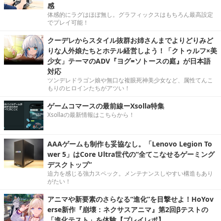
感
体感的にラグはほぼ無し。グラフィックスはもちろん最高設定
でプレイ可能！
クーデレからスタイル抜群お姉さんまでよりどりみど
りな人外娘たちとホテル経営しよう！「クトゥルフ×美
少女」テーマのADV『ヨグ=ソトースの庭』が日本語
対応
ツンデレドラゴン娘や無口な複眼死神美少女など、属性てんこ
もりのヒロインたちがアツい！
ゲームコマースの最前線ーXsolla特集
Xsollaの最新情報はこちらから！
AAAゲームも制作も妥協なし。「Lenovo Legion To
wer 5」はCore Ultra世代の“全てこなせるゲーミング
デスクトップ”
迫力を感じる強力スペック。メンテナンスしやすい構造もあり
がたい！
アニマや新要素のさらなる“進化”を目撃せよ！HoYov
erse新作『崩壊：ネクサスアニマ』第2回βテストの
「進化テスト」を体験【プレイレポ】