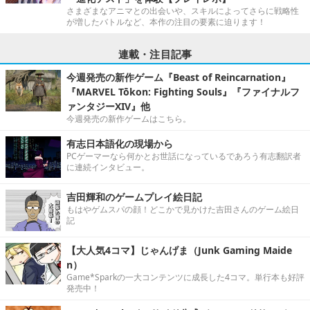
さまざまなアニマとの出会いや、スキルによってさらに戦略性
が増したバトルなど、本作の注目の要素に迫ります！
連載・注目記事
今週発売の新作ゲーム『Beast of Reincarnation』
『MARVEL Tōkon: Fighting Souls』『ファイナルフ
ァンタジーXIV』他
今週発売の新作ゲームはこちら。
有志日本語化の現場から
PCゲーマーなら何かとお世話になっているであろう有志翻訳者
に連続インタビュー。
吉田輝和のゲームプレイ絵日記
もはやゲムスパの顔！どこかで見かけた吉田さんのゲーム絵日
記
【大人気4コマ】じゃんげま（Junk Gaming Maide
n）
Game*Sparkの一大コンテンツに成長した4コマ。単行本も好評
発売中！