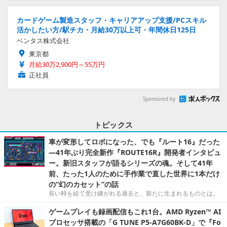
カードゲーム製造スタッフ・キャリアアップ支援/PCスキル
活かしたい方/駅チカ・月給30万以上可・年間休日125日
ベンタス株式会社
東京都
月給30万2,900円～55万円
正社員
Sponsored by
トピックス
車が変形してロボになった、でも『ルート16』だった
―41年ぶり完全新作『ROUTE16R』開発者インタビュ
ー。新旧スタッフが語るシリーズの魂。そして41年
前、たった1人のために手作業で直した世界に1本だけ
の“幻のカセット”の話
長い時を経て受け継がれる過去と、新たに生まれるものとは。
ゲームプレイも録画配信もこれ1台。AMD Ryzen™ AI
プロセッサ搭載の「G TUNE P5-A7G60BK-D」で『Fo