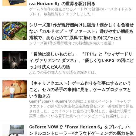
rza Horizon 6』の世界を駆け回る
ゲーム＆制作の拠点となるノートPCで話題のレースタイトルを
プレイ。放熱性能もチェックしました！
シリーズ第1作が現行機向けに復活！懐かしくも色褪せ
ない『カルドセプト ザ ファースト』遊びやすい機能も
搭載で、あらためて“原典”に触れるのにぴったり
シリーズ第1作が現行機向けの新機能を備えて復活！
「冒険は楽しいものだ」 ─『FF11』と『ウィザードリ
ィ ヴァリアンツ ダフネ』、"優しくないRPG"の沼にど
っぷり沈んだ4人の話
ふたつの沼の住人たちが語る奥深さとは。
【キャリアクエスト】ゲーム作りを仕事にするという
こと。セガの若手の事例に見る，ゲームプログラマと
いう働き方
Game*Sparkと4Gamerの合同による就活イベント「キャリア
クエスト」の第4回が東京都立産業貿易センター浜松町館で開催
されました。このイベントに合わせて取材した、各社の現場で
実際に働いている若手社員へのインタビューをお届けします。
GeForce NOWで『Forza Horizon 6』をプレイ。ハ
ンドルコントローラー×クラウドゲーミングの底力を体