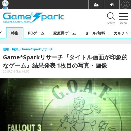
search
menu
グ
特集
PCゲーム
家庭用ゲーム
セール/無料
カルチャ
連載・特集
Game*Sparkリサーチ
Game*Sparkリサーチ『タイトル画面が印象的
なゲーム』結果発表 1枚目の写真・画像
2015.5.9 Sat 14:59